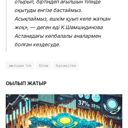
отырып, біртіндеп ағылшын тілінде
оқытуды енгізе бастаймыз.
Асықпаймыз, ешкім қуып келе жатқан
жоқ», — деген еді К.Шәмшидинова
Астанадағы көпбалалы аналармен
болған кездесуде.
ағылшын тілі
білім
Қазақстан
ОҚЫЛЫП ЖАТЫР