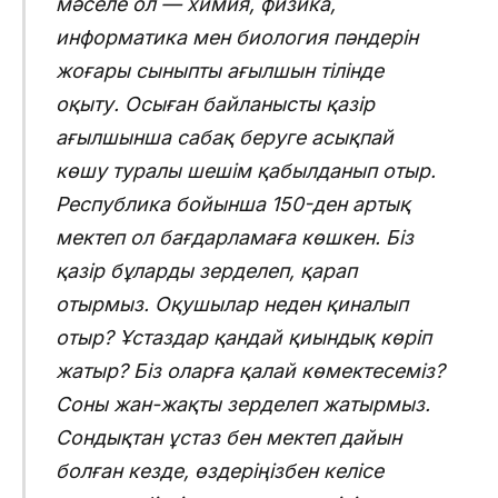
мәселе ол — xимия, физика,
информатика мен биология пәндерін
жоғары сыныпты ағылшын тілінде
оқыту. Осыған байланысты қазір
ағылшынша сабақ беруге асықпай
көшу туралы шешім қабылданып отыр.
Республика бойынша 150-ден артық
мектеп ол бағдарламаға көшкен. Біз
қазір бұларды зерделеп, қарап
отырмыз. Оқушылар неден қиналып
отыр? Ұстаздар қандай қиындық көріп
жатыр? Біз оларға қалай көмектесеміз?
Соны жан-жақты зерделеп жатырмыз.
Сондықтан ұстаз бен мектеп дайын
болған кезде, өздеріңізбен келісе