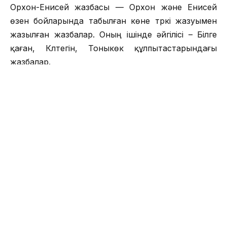
Орхон-Енисей жазбасы — Орхон және Енисей
өзен бойларында табылған көне түркі жазуымен
жазылған жазбалар. Оның ішінде әйгілісі – Білге
қаған, Күлтегін, Тоныкөк құлпытастарындағы
жазбалар.
Көп уақытқа дейін сыры беймәлім, қай тілде
жазылғаны белгісіз болып келген. Орхон-Енисей
жазбаларын руналық жазбалар деп те атайды
(Скандинавия халықтарының тілінде «рунь» сөзі
«сыры ашылмаған», «құпия» деген мағынаны
білдіреді). Тек 1893 ж. ғана даниялық ғалым
Вильгельм Томсен құпия жазуды оқудың кілтін
ашады. Біраз жылдардан кейін орыс ғалымы
Василий Радлов Орхон өзені бойынан табылған
үлкен тастардағы жазуды толық оқып, аударды.
Руна жазуындағы ең үлкен ескерткіштер Орхон