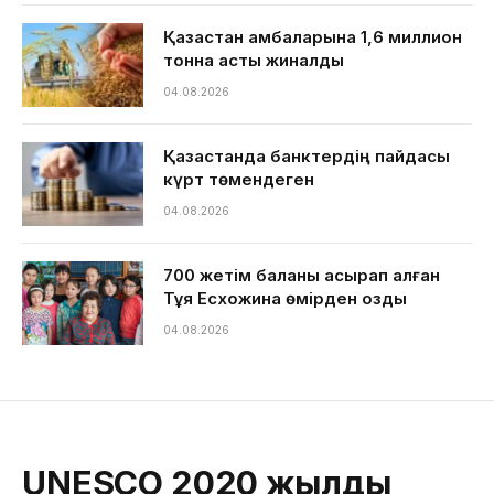
Қазақстан қамбаларына 1,6 миллион
тонна астық жиналды
04.08.2026
Қазақстанда банктердің пайдасы
күрт төмендеген
04.08.2026
700 жетім баланы асырап алған
Тұяқ Есхожина өмірден озды
04.08.2026
UNESCO 2020 жылды