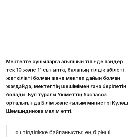
Мектепте оқушыларға ағылшын тілінде пәндер
тек 10 және 11 сыныпта, баланың тілдік қабілеті
жеткілікті болған және мектеп дайын болған
жағдайда, мектептің шешімімен ғана берілетін
болады. Бұл туралы Үкіметтің баспасөз
орталығында Білім және ғылым министрі Күләш
Шәмшидинова мәлім етті.
«Үштілділікке байланысты: ең бірінші