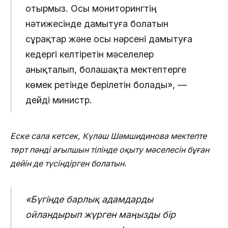
отырмыз. Осы мониторингтің
нәтижесінде дамытуға болатын
сұрақтар және осы нәрсені дамытуға
кедергі келтіретін мәселелер
анықталып, болашақта мектептерге
көмек ретінде берілетін болады», —
дейді министр.
Еске сала кетсек, Күләш Шәмшидинова мектепте
төрт пәнді ағылшын тілінде оқыту мәселесін бұған
дейін де түсіндірген болатын.
«Бүгінде барлық адамдарды
ойландырып жүрген маңызды бір