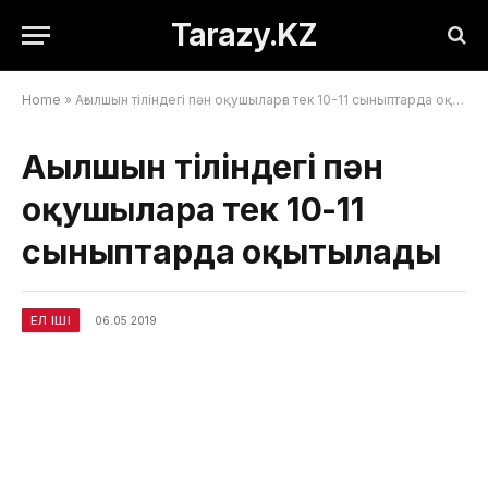
Tarazy.KZ
Home
»
Ағылшын тіліндегі пән оқушыларға тек 10-11 сыныптарда оқытылады
Ағылшын тіліндегі пән
оқушыларға тек 10-11
сыныптарда оқытылады
ЕЛ ІШІ
06.05.2019