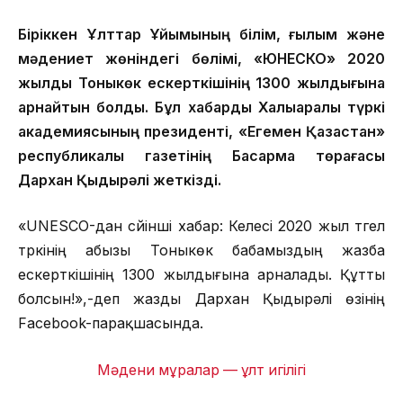
Біріккен Ұлттар Ұйымының білім, ғылым және
мәдениет жөніндегі бөлімі, «ЮНЕСКО» 2020
жылды Тоныкөк ескерткішінің 1300 жылдығына
арнайтын болды. Бұл хабарды Халықаралық түркі
академиясының президенті, «Егемен Қазақстан»
республикалық газетінің Басқарма төрағасы
Дархан Қыдырәлі жеткізді.
«UNESCO-дан сүйінші хабар: Келесі 2020 жыл түгел
түркінің абызы Тоныкөк бабамыздың жазба
ескерткішінің 1300 жылдығына арналады. Құтты
болсын!»,-деп жазды Дархан Қыдырәлі өзінің
Facebook-парақшасында.
Мәдени мұралар — ұлт игілігі