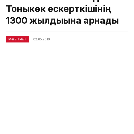
Тоныкөк ескерткішінің
1300 жылдығына арнады
МӘДЕНИЕТ
02.05.2019