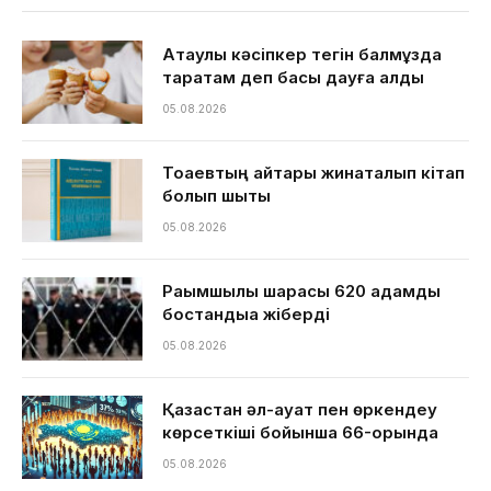
Ақтаулық кәсіпкер тегін балмұздақ
таратам деп басы дауға қалды
05.08.2026
Тоқаевтың айтқары жинақталып кітап
болып шықты
05.08.2026
Рақымшылық шарасы 620 адамды
бостандыққа жіберді
05.08.2026
Қазақстан әл-ауқат пен өркендеу
көрсеткіші бойынша 66-орында
05.08.2026