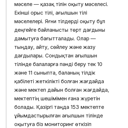
мәселе — қазақ тілін оқыту мәселесі.
Екінші орыс тілі, ағылшын тілі
мәселелері. Яғни тілдерді оқыту бұл
деңгейге байланысты төрт дағдыны
дамытуға бағытталады. Олар —
тыңдау, айту, сөйлеу және жазу
дағдылары. Сондықтан ағылшын
тілінде балаларға пәнді беру тек 10
және 11 сыныпта, баланың тілдік
қабілеті жеткілікті болған жағдайда
және мектеп дайын болған жағдайда,
мектептің шешімімен ғана жүретін
болады. Қазіргі таңда 153 мектепте
ұйымдастырылған ағылшын тілінде
оқытуға біз мониторинг өткізіп