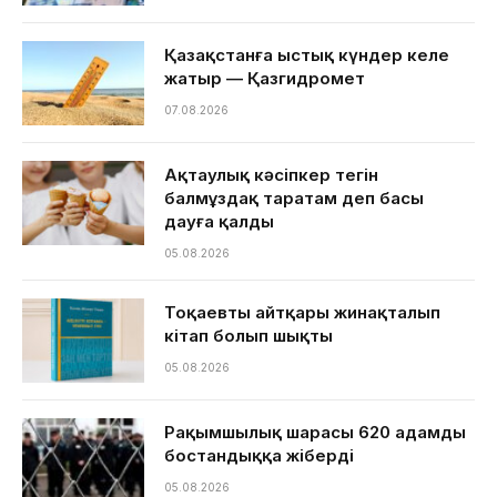
Қазақстанға ыстық күндер келе
жатыр — Қазгидромет
07.08.2026
Ақтаулық кәсіпкер тегін
балмұздақ таратам деп басы
дауға қалды
05.08.2026
Тоқаевтың айтқары жинақталып
кітап болып шықты
05.08.2026
Рақымшылық шарасы 620 адамды
бостандыққа жіберді
05.08.2026