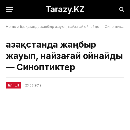
Tarazy.KZ
Home
»
Қазақстанда жаңбыр жауып, найзағай ойнайды — Синоптиктер
Қазақстанда жаңбыр
жауып, найзағай ойнайды
— Синоптиктер
ЕЛ ІШІ
23.06.2019