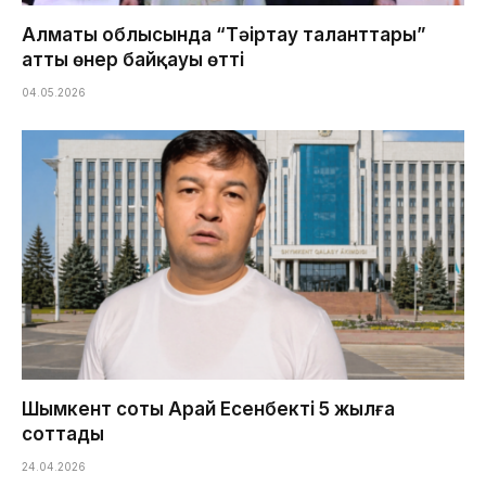
Алматы облысында “Тәңіртау таланттары”
атты өнер байқауы өтті
04.05.2026
Шымкент соты Арай Есенбекті 5 жылға
соттады
24.04.2026