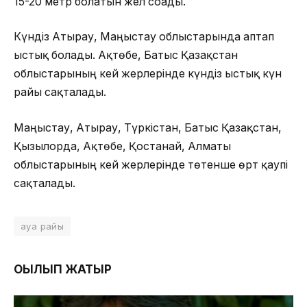
15-20 метр болатын жел соғады.
Күндіз Атырау, Маңғыстау облыстарында аптап
ыстық болады. Ақтөбе, Батыс Қазақстан
облыстарының кей жерлерінде күндіз ыстық күн
райы сақталады.
Маңғыстау, Атырау, Түркістан, Батыс Қазақстан,
Қызылорда, Ақтөбе, Қостанай, Алматы
облыстарының кей жерлерінде төтенше өрт қаупі
сақталады.
ауа райы
ОҚЫЛЫП ЖАТЫР