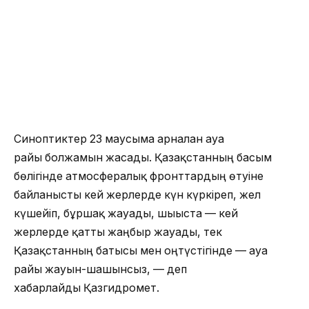
Синоптиктер 23 маусымға арналған ауа
райы болжамын жасады. Қазақстанның басым
бөлігінде атмосфералық фронттардың өтуіне
байланысты кей жерлерде күн күркіреп, жел
күшейіп, бұршақ жауады, шығыста — кей
жерлерде қатты жаңбыр жауады, тек
Қазақстанның батысы мен оңтүстігінде — ауа
райы жауын-шашынсыз, — деп
хабарлайды Қазгидромет.