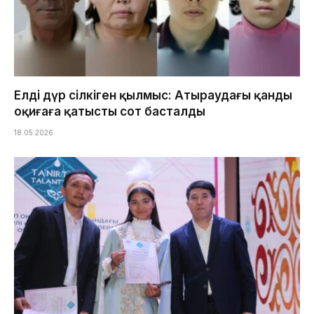
Елді дүр сілкіген қылмыс: Атыраудағы қанды
оқиғаға қатысты сот басталды
18.05.2026