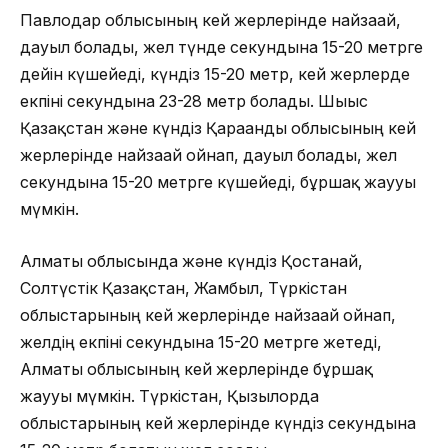
Павлодар облысының кей жерлерінде найзағай,
дауыл болады, жел түнде секундына 15-20 метрге
дейін күшейеді, күндіз 15-20 метр, кей жерлерде
екпіні секундына 23-28 метр болады. Шығыс
Қазақстан және күндіз Қарағанды облысының кей
жерлерінде найзағай ойнап, дауыл болады, жел
секундына 15-20 метрге күшейеді, бұршақ жаууы
мүмкін.
Алматы облысында және күндіз Қостанай,
Солтүстік Қазақстан, Жамбыл, Түркістан
облыстарының кей жерлерінде найзағай ойнап,
желдің екпіні секундына 15-20 метрге жетеді,
Алматы облысының кей жерлерінде бұршақ
жаууы мүмкін. Түркістан, Қызылорда
облыстарының кей жерлерінде күндіз секундына