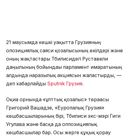
21 маусымда кешкі уақытта Грузияның
опозициялық саяси қозғалысының өкілдері және
оның жақтастары Тбилисидегі Руставели
даңғылының бойындағы парламент ғимаратының
алдында наразылық акциясын жалғастырды, —
деп хабарлайды
Sputnik Грузия
.
Оқиға орнында «ұлттық қозғалыс» төрағасы
Григорий Вашадзе, «Еуропалық Грузия»
көшбасшыларының бірі, Тбилиси экс-мэрі Гиги
Угулава және басқа да оппозициялық
көшбасшылар бар. Осы жерге құқық қорғау