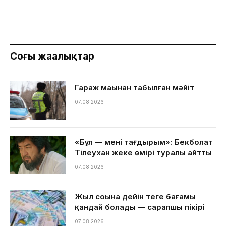
Соңғы жаңалықтар
Гараж маңынан табылған мәйіт
07.08.2026
«Бұл — менің тағдырым»: Бекболат
Тілеухан жеке өмірі туралы айтты
07.08.2026
Жыл соңына дейін теңге бағамы
қандай болады — сарапшы пікірі
07.08.2026