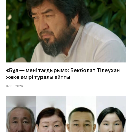
«Бұл — менің тағдырым»: Бекболат Тілеухан
жеке өмірі туралы айтты
07.08.2026