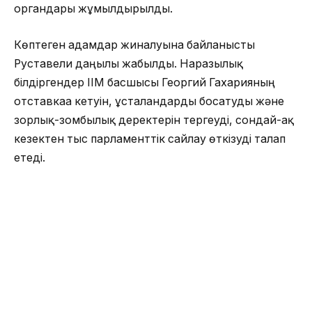
органдары жұмылдырылды.
Көптеген адамдар жиналуына байланысты
Руставели даңғылы жабылды. Наразылық
білдіргендер ІІМ басшысы Георгий Гахарияның
отставкаға кетуін, ұсталғандарды босатуды және
зорлық-зомбылық деректерін тергеуді, сондай-ақ
кезектен тыс парламенттік сайлау өткізуді талап
етеді.
Наразылық білдірушілер кейбір оппозициялық
партиялардың өз мақсатында осы акцияны саяси
мақсатта пайдалануға тырысып жатқанына
шағымданды. Осыған байланысты митингіге
шыққандар Тбилисидің бұрынғы мэріне
шөлмектерді лақтырды.