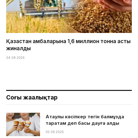
Қазақстан қамбаларына 1,6 миллион тонна астық
жиналды
04.08.2026
Соңғы жаңалықтар
Ақтаулық кәсіпкер тегін балмұздақ
таратам деп басы дауға қалды
05.08.2026