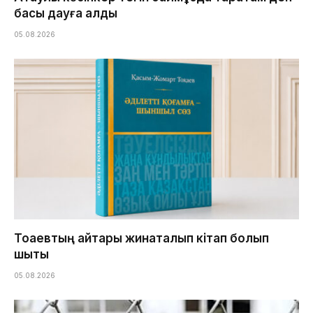
басы дауға қалды
05.08.2026
Тоқаевтың айтқары жинақталып кітап болып
шықты
05.08.2026