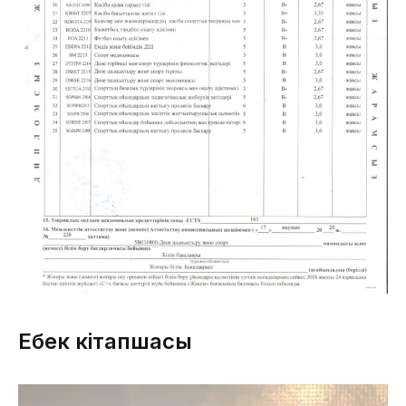
Еңбек кітапшасы