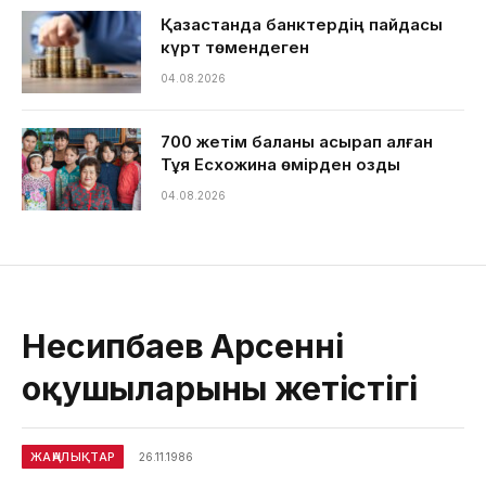
Қазақстанда банктердің пайдасы
күрт төмендеген
04.08.2026
700 жетім баланы асырап алған
Тұяқ Есхожина өмірден озды
04.08.2026
Несипбаев Арсеннің
оқушыларының жетістігі
ЖАҢАЛЫҚТАР
26.11.1986