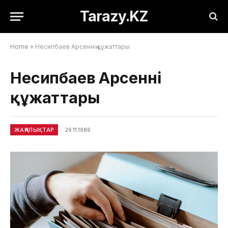
Tarazy.KZ
Home
»
Несипбаев Арсеннің құжаттары
Несипбаев Арсеннің
құжаттары
ЖАҢАЛЫҚТАР
26.11.1986