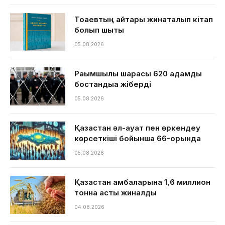
Тоқаевтың айтқары жинақталып кітап
болып шықты
05.08.2026
Рақымшылық шарасы 620 адамды
бостандыққа жіберді
05.08.2026
Қазақстан әл-ауқат пен өркендеу
көрсеткіші бойынша 66-орында
05.08.2026
Қазақстан қамбаларына 1,6 миллион
тонна астық жиналды
04.08.2026