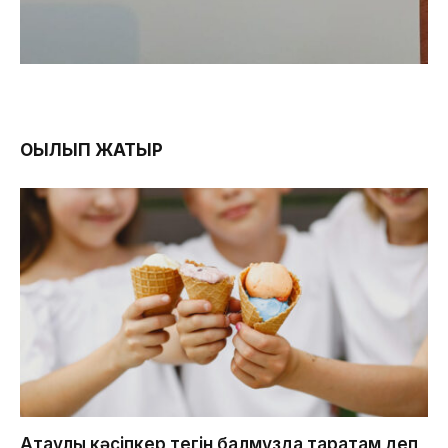
ОҚЫЛЫП ЖАТЫР
Ақтаулық кәсіпкер тегін балмұздақ таратам деп