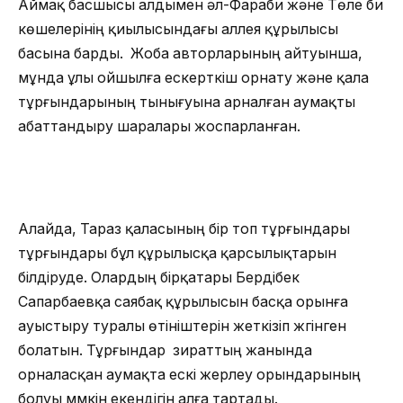
Аймақ басшысы алдымен әл-Фараби және Төле би
көшелерінің қиылысындағы аллея құрылысы
басына барды. Жоба авторларының айтуынша,
мұнда ұлы ойшылға ескерткіш орнату және қала
тұрғындарының тынығуына арналған аумақты
абаттандыру шаралары жоспарланған.
Алайда, Тараз қаласының бір топ тұрғындары
тұрғындары бұл құрылысқа қарсылықтарын
білдіруде. Олардың бірқатары Бердібек
Сапарбаевқа саябақ құрылысын басқа орынға
ауыстыру туралы өтініштерін жеткізіп жүгінген
болатын. Тұрғындар зираттың жанында
орналасқан аумақта ескі жерлеу орындарының
болуы мүмкін екендігін алға тартады.