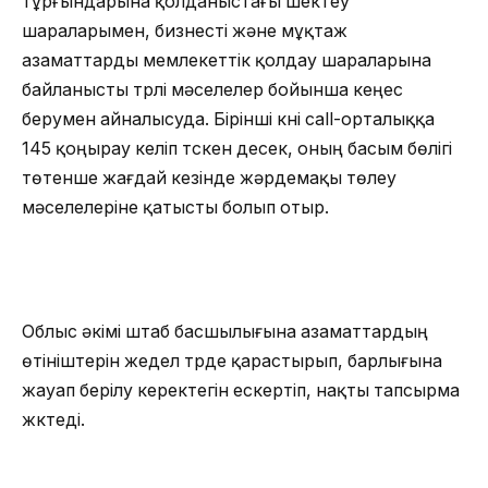
тұрғындарына қолданыстағы шектеу
шараларымен, бизнесті және мұқтаж
азаматтарды мемлекеттік қолдау шараларына
байланысты түрлі мәселелер бойынша кеңес
берумен айналысуда. Бірінші күні call-орталыққа
145 қоңырау келіп түскен десек, оның басым бөлігі
төтенше жағдай кезінде жәрдемақы төлеу
мәселелеріне қатысты болып отыр.
Облыс әкімі штаб басшылығына азаматтардың
өтініштерін жедел түрде қарастырып, барлығына
жауап берілу керектегін ескертіп, нақты тапсырма
жүктеді.