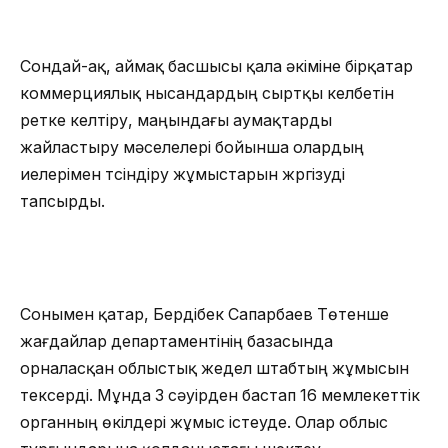
Сондай-ақ, аймақ басшысы қала әкіміне бірқатар
коммерциялық нысандардың сыртқы келбетін
ретке келтіру, маңындағы аумақтарды
жайластыру мәселелері бойынша олардың
иелерімен түсіндіру жұмыстарын жүргізуді
тапсырды.
Сонымен қатар, Бердібек Сапарбаев Төтенше
жағдайлар департаментінің базасында
орналасқан облыстық жедел штабтың жұмысын
тексерді. Мұнда 3 сәуірден бастап 16 мемлекеттік
органның өкілдері жұмыс істеуде. Олар облыс