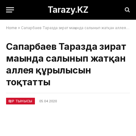
Tarazy.KZ
Home
»
Сапарбаев Таразда зират маңында салынып жатқан аллея құрылысын тоқтатты
Сапарбаев Таразда зират
маңында салынып жатқан
аллея құрылысын
тоқтатты
ӨҢІР ТЫНЫСЫ
05.04.2020