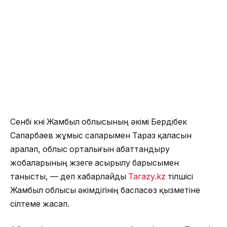
Сенбі күні Жамбыл облысының әкімі Бердібек
Сапарбаев жұмыс сапарымен Тараз қаласын
аралап, облыс орталығын абаттандыру
жобаларының жүзеге асырылу барысымен
танысты, — деп хабарлайды
Tarazy.kz
тілшісі
Жамбыл облысы әкімдігінің баспасөз қызметіне
сілтеме жасап.