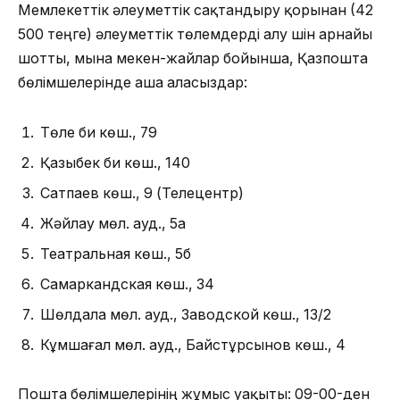
Мемлекеттік әлеуметтік сақтандыру қорынан (42
500 теңге) әлеуметтік төлемдерді алу үшін арнайы
шотты, мына мекен-жайлар бойынша, Қазпошта
бөлімшелерінде аша аласыздар:
Төле би көш., 79
Қазыбек би көш., 140
Сатпаев көш., 9 (Телецентр)
Жәйлау мөл. ауд., 5а
Театральная көш., 5б
Самаркандская көш., 34
Шөлдала мөл. ауд., Заводской көш., 13/2
Кұмшағал мөл. ауд., Байстұрсынов көш., 4
Пошта бөлімшелерінің жұмыс уақыты: 09-00-ден