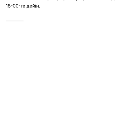
18-00-ге дейін.
Тараз
ОҚЫЛЫП ЖАТЫР
Жаз ортасы Өскеменде әлеуметтік көмір