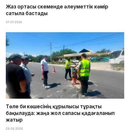
Жаз ортасы Өскеменде әлеуметтік көмір
сатыла бастады
07.07.2026
Төле би көшесінің құрылысы тұрақты
бақылауда: жаңа жол сапасы қадағаланып
жатыр
29.06.2026