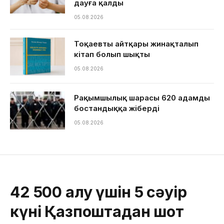
дауға қалды
05.08.2026
Тоқаевтың айтқары жинақталып
кітап болып шықты
05.08.2026
Рақымшылық шарасы 620 адамды
бостандыққа жіберді
05.08.2026
42 500 алу үшін 5 сәуір
күні Қазпоштадан шот