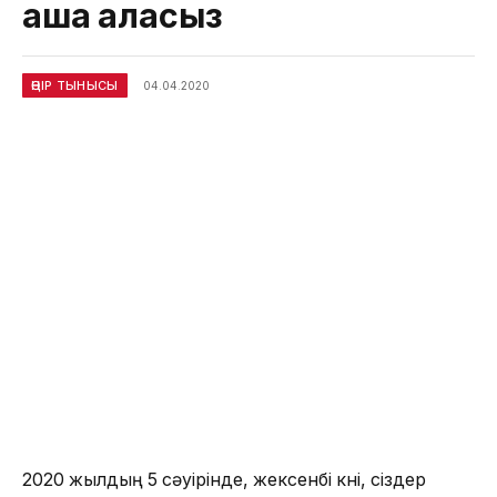
аша аласыз
ӨҢІР ТЫНЫСЫ
04.04.2020
2020 жылдың 5 сәуірінде, жексенбі күні, сіздер