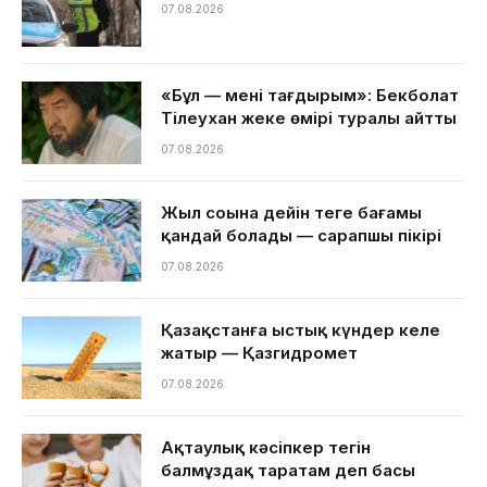
07.08.2026
«Бұл — менің тағдырым»: Бекболат
Тілеухан жеке өмірі туралы айтты
07.08.2026
Жыл соңына дейін теңге бағамы
қандай болады — сарапшы пікірі
07.08.2026
Қазақстанға ыстық күндер келе
жатыр — Қазгидромет
07.08.2026
Ақтаулық кәсіпкер тегін
балмұздақ таратам деп басы