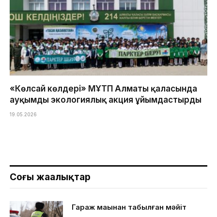
«Көлсай көлдері» МҰТП Алматы қаласында
ауқымды экологиялық акция ұйымдастырды
19.05.2026
Соңғы жаңалықтар
Гараж маңынан табылған мәйіт