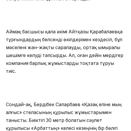
Аймақ басшысы қала әкімі Айтқазы Қарабалаевқа
тұрғындардың белсенді өкілдерімен кездесіп, бұл
мәселені жан-жақты саралауды, ортақ ымыралы
шешімге келуді тапсырды. Ал, оған дейін мердігер
компания барлық жұмыстарды тоқтата тұруы
тиіс.
Сондай-ақ, Бердібек Сапарбаев «Қазақ еліне мың
алғыс» стеласының құрылыс жұмыстарымен
танысты. Биіктігі 30 метр болатын сәулет
құрылысы «Арбаттың» келесі кезеңінің бір бөлігі