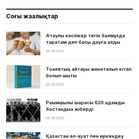
Соңғы жаңалықтар
Ақтаулық кәсіпкер тегін балмұздақ
таратам деп басы дауға қалды
05.08.2026
Тоқаевтың айтқары жинақталып кітап
болып шықты
05.08.2026
Рақымшылық шарасы 620 адамды
бостандыққа жіберді
05.08.2026
Қазақстан әл-ауқат пен өркендеу