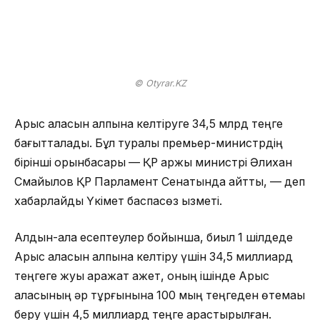
© Otyrar.KZ
Арыс қаласын қалпына келтіруге 34,5 млрд теңге
бағытталады. Бұл туралы премьер-министрдің
бірінші орынбасары — ҚР қаржы министрі Әлихан
Смайылов ҚР Парламент Сенатында айтты, — деп
хабарлайды Үкімет баспасөз қызметі.
Алдын-ала есептеулер бойынша, биыл 1 шілдеде
Арыс қаласын қалпына келтіру үшін 34,5 миллиард
теңгеге жуық қаражат қажет, оның ішінде Арыс
қаласының әр тұрғынына 100 мың теңгеден өтемақы
беру үшін 4,5 миллиард теңге қарастырылған.