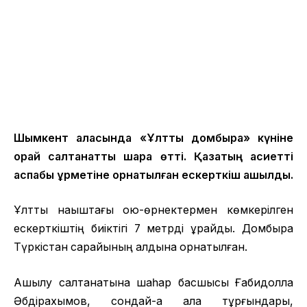
Шымкент қаласында «Ұлттық домбыра» күніне
орай салтанатты шара өтті. Қазақтың қасиетті
аспабы құрметіне орнатылған ескерткіш ашылды.
Ұлттық нақыштағы ою-өрнектермен көмкерілген
ескерткіштің биіктігі 7 метрді құрайды. Домбыра
Түркістан сарайының алдына орнатылған.
Ашылу салтанатына шаһар басшысы Ғабидолла
Әбдірахымов, сондай-ақ қала тұрғындары,