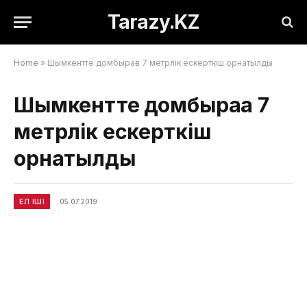
Tarazy.KZ
Home
»
Шымкентте домбыраға 7 метрлік ескерткіш орнатылды
Шымкентте домбыраға 7
метрлік ескерткіш
орнатылды
ЕЛ ІШІ
05.07.2019