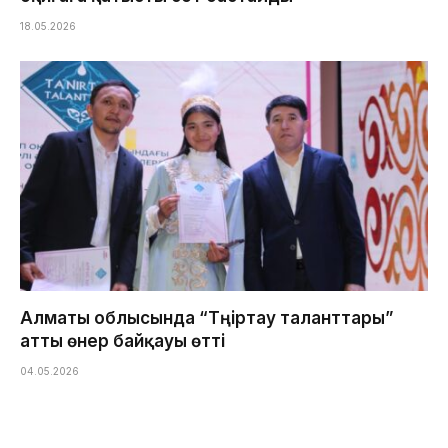
18.05.2026
Алматы облысында “Тәңіртау таланттары”
атты өнер байқауы өтті
04.05.2026