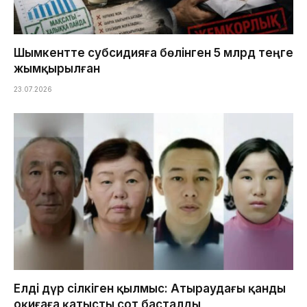
Шымкентте субсидияға бөлінген 5 млрд теңге
жымқырылған
23.07.2026
Елді дүр сілкіген қылмыс: Атыраудағы қанды
оқиғаға қатысты сот басталды