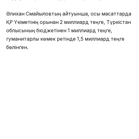
Әлихан Смайыловтың айтуынша, осы мақсаттарда
ҚР Үкіметінің қорынан 2 миллиард теңге, Түркістан
облысының бюджетінен 1 миллиард теңге,
гуманитарлық көмек ретінде 1,5 миллиард теңге
бөлінген.
«7 709 тұрғын үйді қалпына келтіру қажет, оның
ішінде 49 үй бүтіндей қирап қалған. Тұрғын үйлерді
қалпына келтіру үшін 19,2 миллиард теңге бөлінеді,
оның ішінде қаражаттың 50 пайызын өңірлердің
бюджеті есебінен қамтамасыз ету көзделген,
50 пайызы — ҚР Үкіметінің қорынан
бағытталады», — деді Смайылов.
Арыс қаласындағы 66 әлеуметтік нысанды қалпына
келтіру үшін (54 білім беру нысаны, 8 денсаулық