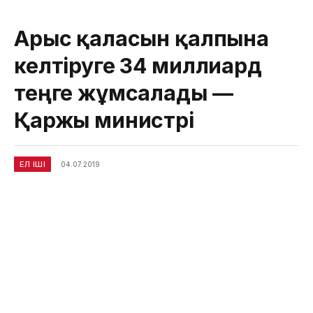
Арыс қаласын қалпына
келтіруге 34 миллиард
теңге жұмсалады —
Қаржы министрі
ЕЛ ІШІ
04.07.2019