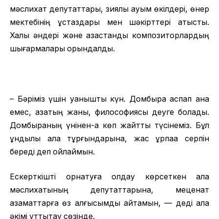
мәслихат депутаттары, зиялы қауым өкілдері, өнер
мектебінің ұстаздары мен шәкірттері қатысты.
Халық әндері және қазақстандық композиторлардың
шығармалары орындалды.
– Бәріміз үшін қуанышты күн. Домбыра аспап қана
емес, қазақтың жаны, философиясы деуге болады.
Домбыраның үнінен-ақ көп жайтты түсінеміз. Бұл
құндылық қала тұрғындарына, жас ұрпаққа серпін
береді деп ойлаймын.
Ескерткішті орнатуға қолдау көрсеткен қала
мәслихатының депутаттарына, меценат
азаматтарға өз алғысымды айтамын, — деді қала
әкімі құттықтау сөзінде.