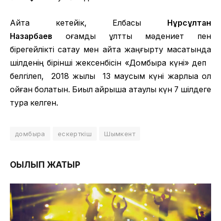
Айта кетейік, Елбасы
Нұрсұлтан
Назарбаев
қоғамды ұлттық мәдениет пен
бірегейлікті сақтау мен қайта жаңғырту мақсатында
шілденің бірінші жексенбісін «Домбыра күні» деп
белгілеп, 2018 жылы 13 маусым күні жарлыққа қол
қойған болатын. Биыл айрықша атаулы күн 7 шілдеге
тура келген.
домбыра
ескерткіш
Шымкент
ОҚЫЛЫП ЖАТЫР