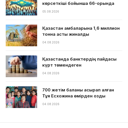
көрсеткіші бойынша 66-орында
05.08.2026
Қазақстан қамбаларына 1,6 миллион
тонна астық жиналды
04.08.2026
Қазақстанда банктердің пайдасы
күрт төмендеген
04.08.2026
700 жетім баланы асырап алған
Тұяқ Есхожина өмірден озды
04.08.2026