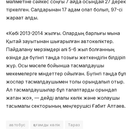
мәліметіне сәйкес соңғы 7 айда осындай 27 дерек
тіркелген. Салдарынан 17 адам опат болып, 97-сі
жарақат алды.
«Көбі 2013-2014 жылғы. Олардың барлығы мына
Қытай зауытынан шығарылған автокөліктер.
Пайдалану мерзімдері әлі 5-6 жыл болғанның
өзінде де бүгінгі таңда тозығы жеткендігін білдіріп
жүр. Осы мәселе бойынша тасмалдаушы
мекемелерге міндеттер қойылған. Бүгінгі таңда бұл
жоспар тасмалдаушымен толық орындалып отыр.
Ал тасмалдаушылар бұл талаптарды орындап
жатқан жоқ», — дейді қалалық көлік және жолаушы
тасымалы секторының меңгерушісі Ғабит Алтаев.
автобус
қоғамды көлік
Тараз