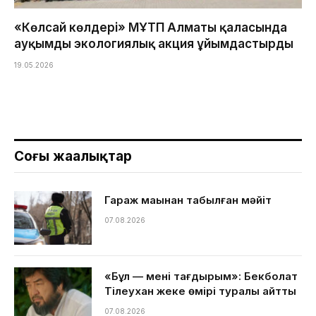
«Көлсай көлдері» МҰТП Алматы қаласында
ауқымды экологиялық акция ұйымдастырды
19.05.2026
Соңғы жаңалықтар
Гараж маңынан табылған мәйіт
07.08.2026
«Бұл — менің тағдырым»: Бекболат
Тілеухан жеке өмірі туралы айтты
07.08.2026