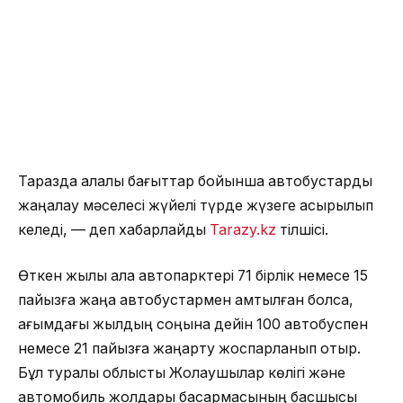
Таразда қалалық бағыттар бойынша автобустарды
жаңалау мәселесі жүйелі түрде жүзеге асырылып
келеді, — деп хабарлайды
Tarazy.kz
тілшісі.
Өткен жылы қала автопарктері 71 бірлік немесе 15
пайызға жаңа автобустармен қамтылған болса,
ағымдағы жылдың соңына дейін 100 автобуспен
немесе 21 пайызға жаңарту жоспарланып отыр.
Бұл туралы облыстық Жолаушылар көлігі және
автомобиль жолдары басқармасының басшысы