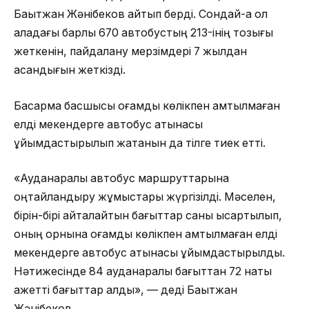
Бақытжан Жәнібеков айтып берді. Сондай-ақ ол
қаладағы барлық 670 автобустың 213-інің тозығы
жеткенін, пайдалану мерзімдері 7 жылдан
асқандығын жеткізді.
Басқарма басшысы қоғамдық көлікпен қамтылмаған
елді мекендерге автобус қатынасы
ұйымдастырылып жатқанын да тілге тиек етті.
«Ауданаралық автобус маршруттарына
оңтайландыру жұмыстары жүргізілді. Мәселен,
бірін-бірі қайталайтын бағыттар саны қысқартылып,
оның орнына қоғамдық көлікпен қамтылмаған елді
мекендерге автобус қатынасы ұйымдастырылды.
Нәтижесінде 84 ауданаралық бағыттан 72 нақты
қажетті бағыттар қалды», — деді Бақытжан
Жәнібеков.