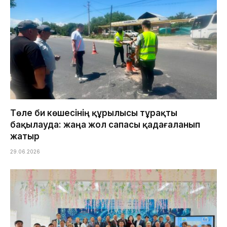
Төле би көшесінің құрылысы тұрақты
бақылауда: жаңа жол сапасы қадағаланып
жатыр
29.06.2026