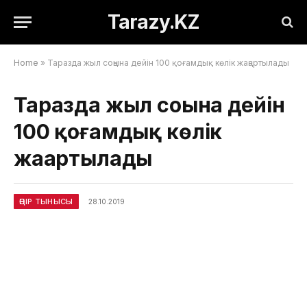
Tarazy.KZ
Home
»
Таразда жыл соңына дейін 100 қоғамдық көлік жаңартылады
Таразда жыл соңына дейін
100 қоғамдық көлік
жаңартылады
ӨҢІР ТЫНЫСЫ
28.10.2019