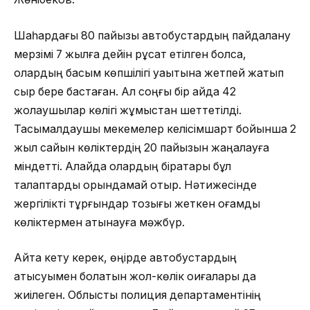
Шаһардағы 80 пайызы автобустардың пайдалану
мерзімі 7 жылға дейін рұқсат етілген болса,
олардың басым көпшілігі уақытына жетпей жатып
сыр бере бастаған. Ал соңғы бір айда 42
жолаушылар көлігі жұмыстан шеттетілді.
Тасымалдаушы мекемелер келісімшарт бойынша 2
жыл сайын көліктердің 20 пайызын жаңалауға
міндетті. Алайда олардың бірқатары бұл
талаптарды орындамай отыр. Нәтижесінде
жергілікті тұрғындар тозығы жеткен қоғамдық
көліктермен қатынауға мәжбүр.
Айта кету керек, өңірде автобустардың
қатысуымен болатын жол-көлік оқиғалары да
жиілеген. Облыстық полиция департаментінің