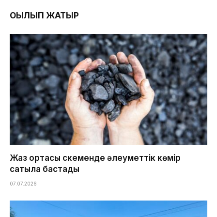
ОҚЫЛЫП ЖАТЫР
Жаз ортасы Өскеменде әлеуметтік көмір
сатыла бастады
07.07.2026