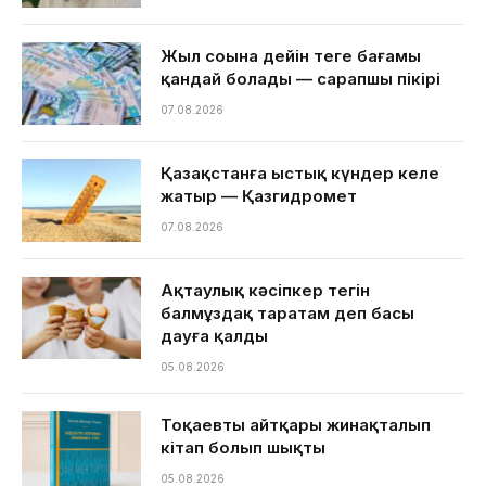
Жыл соңына дейін теңге бағамы
қандай болады — сарапшы пікірі
07.08.2026
Қазақстанға ыстық күндер келе
жатыр — Қазгидромет
07.08.2026
Ақтаулық кәсіпкер тегін
балмұздақ таратам деп басы
дауға қалды
05.08.2026
Тоқаевтың айтқары жинақталып
кітап болып шықты
05.08.2026