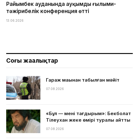
Райымбек ауданында ауқымды ғылыми-
тәжірибелік конференция өтті
13.06.2026
Соңғы жаңалықтар
Гараж маңынан табылған мәйіт
07.08.2026
«Бұл — менің тағдырым»: Бекболат
Тілеухан жеке өмірі туралы айтты
07.08.2026