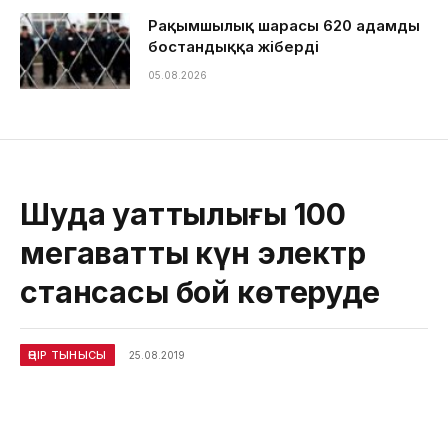
Рақымшылық шарасы 620 адамды
бостандыққа жіберді
05.08.2026
Шуда қуаттылығы 100
мегаваттық күн электр
стансасы бой көтеруде
ӨҢІР ТЫНЫСЫ
25.08.2019