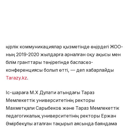
Өңірлік коммуникациялар қызметінде өңірдегі ЖОО-
ның 2019-2020 жылдарға арналған оқу ақысы мен
білім гранттары төңірегінде баспасөз-
конференциясы болып өтті, — деп хабарлайды
Tarazy.kz
.
Іс-шараға М.Х Дулати атындағы Тараз
Мемлекеттік университетінің ректоры
Махметқали Сарыбеков және Тараз Мемлекеттік
педагогикалық университетінің ректоры Ержан
Әмірбекұлы аталған тақырып аясында баяндама