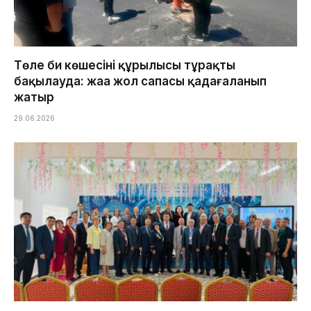
Төле би көшесінің құрылысы тұрақты
бақылауда: жаңа жол сапасы қадағаланып
жатыр
29.06.2026