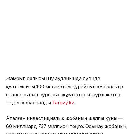
Жамбыл облысы Шу ауданында бүгінде
қуаттылығы 100 мегаватты құрайтын күн электр
стансасының құрылыс жұмыстары жүріп жатыр,
— деп хабарлайды
Tarazy.kz
.
Аталған инвестициялық жобаның жалпы құны —
60 миллиард 737 миллион теңге. Осынау жобаның