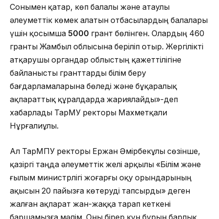
Сонымен қатар, көп балалы және атаулы
әлеуметтік көмек алатын отбасылардың балалары
үшін қосымша
5000
грант бөлінген. Олардың 460
гранты Жамбыл облысына беріліп отыр. Жергілікті
атқарушы органдар облыстың қажеттілігіне
байланысты гранттарды білім беру
бағдарламаларына бөледі және бұқаралық
ақпараттық құралдарда жариялайды»-деп
хабарлады ТарМУ ректоры Махметқали
Нұрғалиұлы.
Ал ТарМПУ ректоры Ержан Әмірбекұлы сөзінше,
қазіргі таңда әлеуметтік желі арқылы «Білім және
ғылым министрлігі жоғарғы оқу орындарының
ақысын 20 пайызға көтеруді тапсырды» деген
жалған ақпарат жан-жаққа тарап кеткені
баршамызға мәлім. Оны бірер күн бұрын барлық