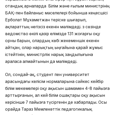
отандық арналарда Білім және ғылым министрінің
БАҚ-пен байланыс мәселелері бойынша кеңесшісі
Ерболат Мұхаметжан теріске шығарып,
ақпараттың негізсіз екенін мәлімдеді. Өз сөзінде
ведомство өкілі қазір елімізде 131 жоғарғы оқу
орны барын, олардың көбі жекеменшік екенін
айтқан, олар нарықтың ыңғайына қарай жұмыс
істейтінін, министрлік нарық заңдылығына
араласа алмайтынын да мәлімдеді.
Ол, сондай-ақ, студент пен университет
арасындағы келісім нормаларына сәйкес кейбір
білім мекемелері оқу ақысын шамамен 4-8 пайызға
арттырғанын, ал кей білім ошақтары оқу ақысын
керісінше 7 пайызға түсіргенін де хабарлады. Осы
орайда Тараз Мемлекеттік педагогикалық