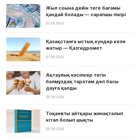
Жыл соңына дейін теңге бағамы
қандай болады — сарапшы пікірі
07.08.2026
Қазақстанға ыстық күндер келе
жатыр — Қазгидромет
07.08.2026
Ақтаулық кәсіпкер тегін
балмұздақ таратам деп басы
дауға қалды
05.08.2026
Тоқаевтың айтқары жинақталып
кітап болып шықты
05.08.2026