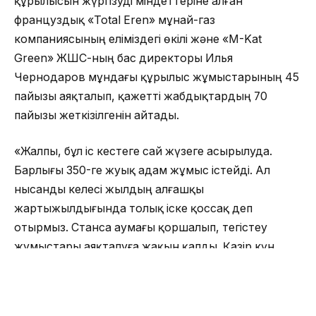
құрылысын жүргізуді міндеттеріне алған
француздық «Total Eren» мұнай-газ
компаниясының еліміздегі өкілі және «M-Kat
Green» ЖШС-ның бас директоры Илья
Чернодаров мұндағы құрылыс жұмыстарының 45
пайызы аяқталып, қажетті жабдықтардың 70
пайызы жеткізілгенін айтады.
«Жалпы, бұл іс кестеге сай жүзеге асырылуда.
Барлығы 350-ге жуық адам жұмыс істейді. Ал
нысанды келесі жылдың алғашқы
жартыжылдығында толық іске қоссақ деп
отырмыз. Станса аумағы қоршалып, тегістеу
жұмыстары аяқталуға жақын қалды. Қазір күн
панельдеріне арналған тіреуіштерді орнатып
жатырмыз. Айта кету керек, панельдер 25 жылға
дейін жұмыс істейді. Стансаны аудан аумағында