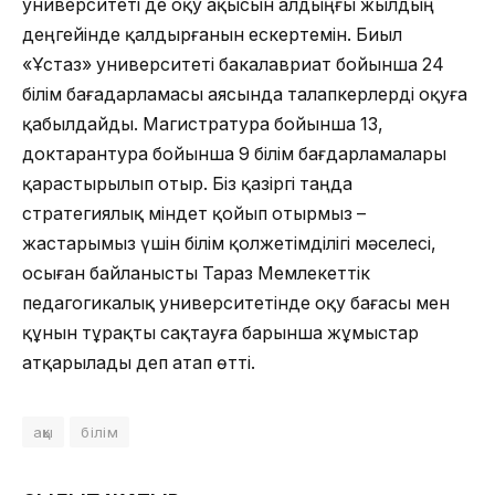
университеті де оқу ақысын алдыңғы жылдың
деңгейінде қалдырғанын ескертемін. Биыл
«Ұстаз» университеті бакалавриат бойынша 24
білім бағадарламасы аясында талапкерлерді оқуға
қабылдайды. Магистратура бойынша 13,
доктарантура бойынша 9 білім бағдарламалары
қарастырылып отыр. Біз қазіргі таңда
стратегиялық міндет қойып отырмыз –
жастарымыз үшін білім қолжетімділігі мәселесі,
осыған байланысты Тараз Мемлекеттік
педагогикалық университетінде оқу бағасы мен
құнын тұрақты сақтауға барынша жұмыстар
атқарылады деп атап өтті.
ақы
білім