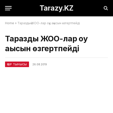
Tarazy.KZ
Home
»
Тараздық ЖОО-лар оқу ақысын өзгертпейді
Тараздық ЖОО-лар оқу
ақысын өзгертпейді
ӨҢІР ТЫНЫСЫ
26.08.2019