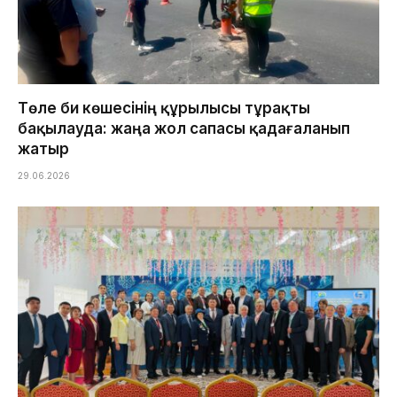
Төле би көшесінің құрылысы тұрақты
бақылауда: жаңа жол сапасы қадағаланып
жатыр
29.06.2026