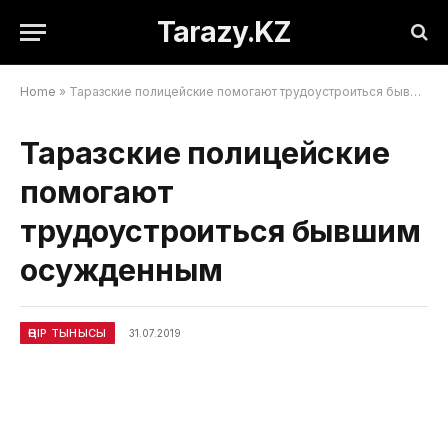
Tarazy.KZ
Home
»
Таразские полицейские помогают трудоустроиться бывшим осужденным
Таразские полицейские
помогают
трудоустроиться бывшим
осужденным
ӨҢІР ТЫНЫСЫ
31.07.2019