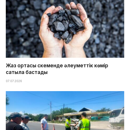
Жаз ортасы Өскеменде әлеуметтік көмір
сатыла бастады
07.07.2026