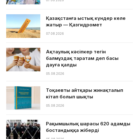
07.08.2026
Қазақстанға ыстық күндер келе
жатыр — Қазгидромет
07.08.2026
Ақтаулық кәсіпкер тегін
балмұздақ таратам деп басы
дауға қалды
05.08.2026
Тоқаевтың айтқары жинақталып
кітап болып шықты
05.08.2026
Рақымшылық шарасы 620 адамды
бостандыққа жіберді