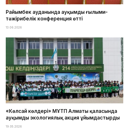
Райымбек ауданында ауқымды ғылыми-
тәжірибелік конференция өтті
13.06.2026
«Көлсай көлдері» МҰТП Алматы қаласында
ауқымды экологиялық акция ұйымдастырды
19.05.2026