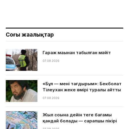
Соңғы жаңалықтар
Гараж маңынан табылған мәйіт
07.08.2026
«Бұл — менің тағдырым»: Бекболат
Тілеухан жеке өмірі туралы айтты
07.08.2026
Жыл соңына дейін теңге бағамы
қандай болады — сарапшы пікірі