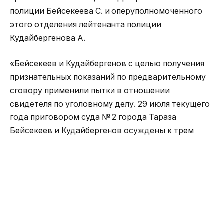
полиции Бейсекеева С. и оперуполномоченного
этого отделения лейтенанта полиции
Кудайбергенова А.
«Бейсекеев и Кудайбергенов с целью получения
признательных показаний по предварительному
сговору применили пытки в отношении
свидетеля по уголовному делу. 29 июля текущего
года приговором суда № 2 города Тараза
Бейсекеев и Кудайбергенов осуждены к трем
годам лишения свободы с отбыванием наказания
в учреждении средней безопасности», —
говорится в сообщении.
Осужденные лишены права занимать должности
и заниматься определенной деятельностью