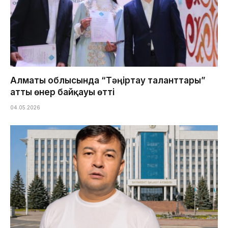
Алматы облысында “Тәңіртау таланттары”
атты өнер байқауы өтті
04.05.2026