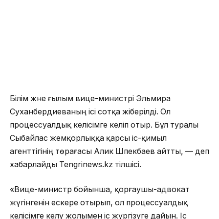
Білім және ғылым вице-министрі Эльмира
Суханбердиеваның ісі сотқа жіберілді. Ол
процессуалдық келісімге келіп отыр. Бұл туралы
Сыбайлас жемқорлыққа қарсы іс-қимыл
агенттігінің төрағасы Алик Шпекбаев айтты, — деп
хабарлайды Tengrinews.kz тілшісі.
«Вице-министр бойынша, қорғаушы-адвокат
жүгінгенін ескере отырып, ол процессуалдық
келісімге келу жолымен іс жүргізуге дайын. Іс