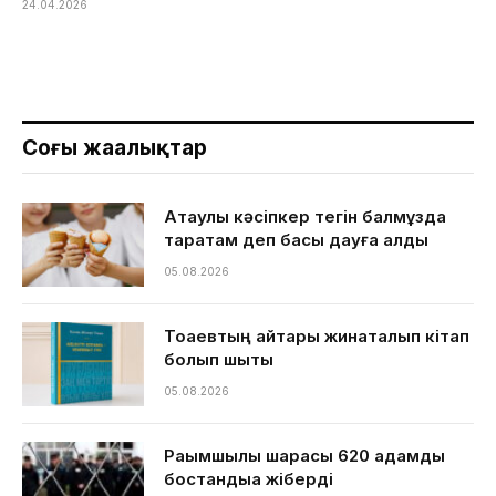
24.04.2026
Соңғы жаңалықтар
Ақтаулық кәсіпкер тегін балмұздақ
таратам деп басы дауға қалды
05.08.2026
Тоқаевтың айтқары жинақталып кітап
болып шықты
05.08.2026
Рақымшылық шарасы 620 адамды
бостандыққа жіберді