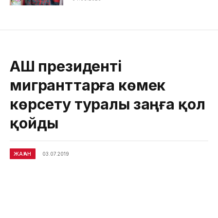
АҚШ президенті
мигранттарға көмек
көрсету туралы заңға қол
қойды
ЖАҺАН
03.07.2019