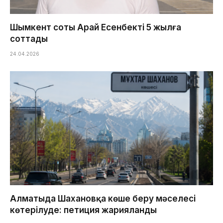
Шымкент соты Арай Есенбекті 5 жылға
соттады
24.04.2026
Алматыда Шахановқа көше беру мәселесі
көтерілуде: петиция жарияланды