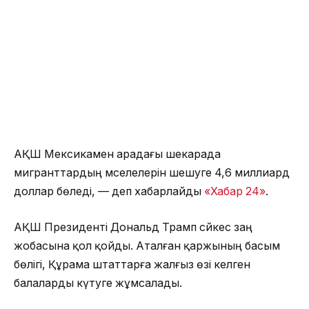
АҚШ Мексикамен арадағы шекарада
мигранттардың мәселелерін шешуге 4,6 миллиард
доллар бөледі, — деп хабарлайды
«Хабар 24»
.
АҚШ Президенті Дональд Трамп сәйкес заң
жобасына қол қойды. Аталған қаржының басым
бөлігі, Құрама штаттарға жалғыз өзі келген
балаларды күтуге жұмсалады.