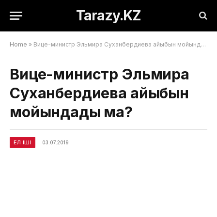
Tarazy.KZ
Home
»
Вице-министр Эльмира Суханбердиева айыбын мойындады ма?
Вице-министр Эльмира
Суханбердиева айыбын
мойындады ма?
ЕЛ ІШІ
03.07.2019