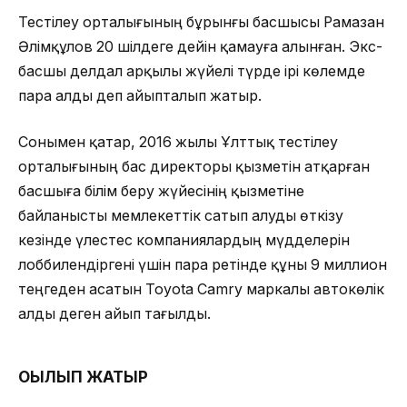
Тестілеу орталығының бұрынғы басшысы Рамазан
Әлімқұлов 20 шілдеге дейін қамауға алынған. Экс-
басшы делдал арқылы жүйелі түрде ірі көлемде
пара алды деп айыпталып жатыр.
Сонымен қатар, 2016 жылы Ұлттық тестілеу
орталығының бас директоры қызметін атқарған
басшыға білім беру жүйесінің қызметіне
байланысты мемлекеттік сатып алуды өткізу
кезінде үлестес компаниялардың мүдделерін
лоббилендіргені үшін пара ретінде құны 9 миллион
теңгеден асатын Toyota Camry маркалы автокөлік
алды деген айып тағылды.
ОҚЫЛЫП ЖАТЫР