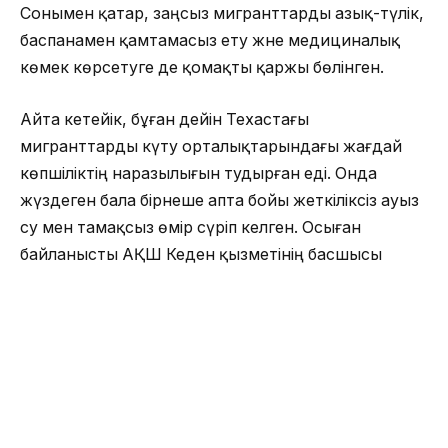
Сонымен қатар, заңсыз мигранттарды азық-түлік,
баспанамен қамтамасыз ету және медициналық
көмек көрсетуге де қомақты қаржы бөлінген.
Айта кетейік, бұған дейін Техастағы
мигранттарды күту орталықтарындағы жағдай
көпшіліктің наразылығын тудырған еді. Онда
жүздеген бала бірнеше апта бойы жеткіліксіз ауыз
су мен тамақсыз өмір сүріп келген. Осыған
байланысты АҚШ Кеден қызметінің басшысы
Джон Сандерс отставкаға кеткен болатын.
АҚШ
ОҚЫЛЫП ЖАТЫР