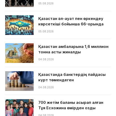
05.08.2026
Қазақстан әл-ауқат пен өркендеу
көрсеткіші бойынша 66-орында
05.08.2026
Қазақстан қамбаларына 1,6 миллион
тонна астық жиналды
04.08.2026
Қазақстанда банктердің пайдасы
күрт төмендеген
04.08.2026
700 жетім баланы асырап алған
Тұяқ Есхожина өмірден озды
04.08.2026