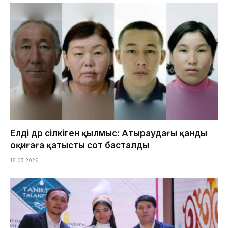
Елді дүр сілкіген қылмыс: Атыраудағы қанды
оқиғаға қатысты сот басталды
18.05.2026