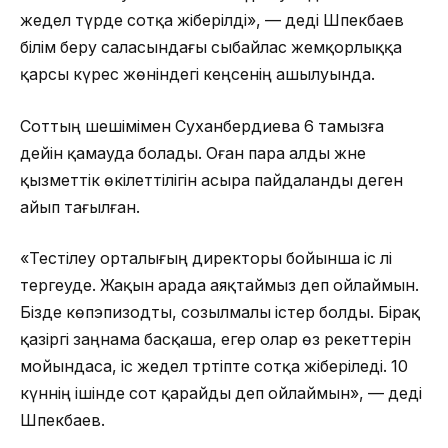
жедел түрде сотқа жіберілді», — деді Шпекбаев
білім беру саласындағы сыбайлас жемқорлыққа
қарсы күрес жөніндегі кеңсенің ашылуында.
Соттың шешімімен Суханбердиева 6 тамызға
дейін қамауда болады. Оған пара алды және
қызметтік өкілеттілігін асыра пайдаланды деген
айып тағылған.
«Тестілеу орталығың директоры бойынша іс әлі
тергеуде. Жақын арада аяқтаймыз деп ойлаймын.
Бізде көпэпизодты, созылмалы істер болды. Бірақ
қазіргі заңнама басқаша, егер олар өз әрекеттерін
мойындаса, іс жедел тәртіпте сотқа жіберіледі. 10
күннің ішінде сот қарайды деп ойлаймын», — деді
Шпекбаев.