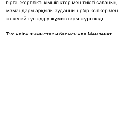
бірге, жергілікті әкімшіліктер мен тиісті саланың
мамандары арқылы ауданның әрбір кәсіпкерімен
жекелей түсіндіру жұмыстары жүргізілді.
Түсіндіру жұмыстары барысында Мемлекет
басшысы Қасым-Жомарт Тоқаевтың әлеуметтік-
экономикалық шаралардың жаңа пакеті мен
дағдарысқа қарсы бағдарламасы жарияланғанын,
онда елімізге Төтенше жағдай енгізу нәтижесінде
зардап шеккен халықты қолдау жөнінде қосымша
іс-шаралармен қоса, шағын және орта бизнестің
қарыздары бойынша негізгі борыш пен сыйақы
сомаларын төлеуді тоқтата тұру туралы маңызды
шешім қабылданғаны, бұл шағын және орта бизнес
өкілдеріне көрсетіліп жатқан қамқорлық екені
айтылды.