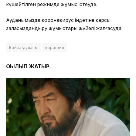
күшейтілген режимде жұмыс істеуде.
Ауданымызда коронавирус індетіне қарсы
заласыздандыру жұмыстары жүйелі жалғасуда.
Байзақ ауданы
карантин
ОҚЫЛЫП ЖАТЫР