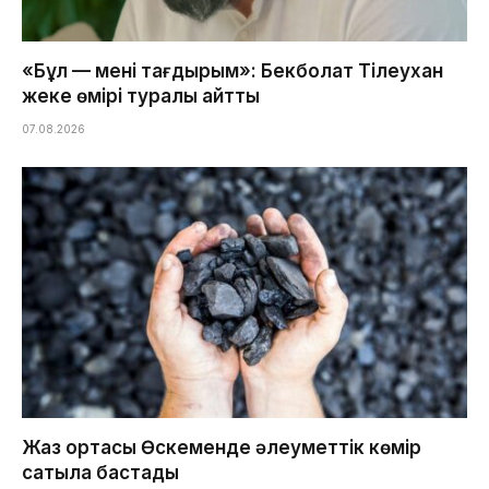
«Бұл — менің тағдырым»: Бекболат Тілеухан
жеке өмірі туралы айтты
07.08.2026
Жаз ортасы Өскеменде әлеуметтік көмір
сатыла бастады