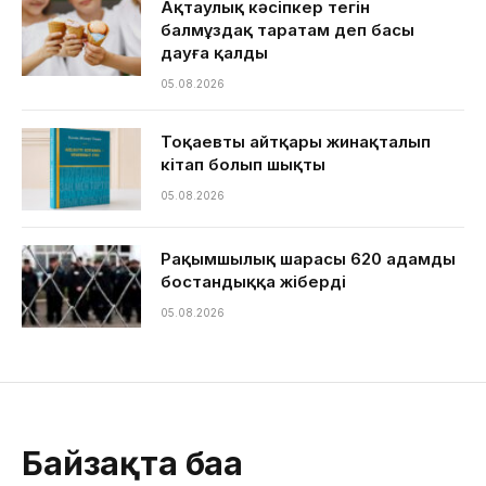
Ақтаулық кәсіпкер тегін
балмұздақ таратам деп басы
дауға қалды
05.08.2026
Тоқаевтың айтқары жинақталып
кітап болып шықты
05.08.2026
Рақымшылық шарасы 620 адамды
бостандыққа жіберді
05.08.2026
Байзақта баға