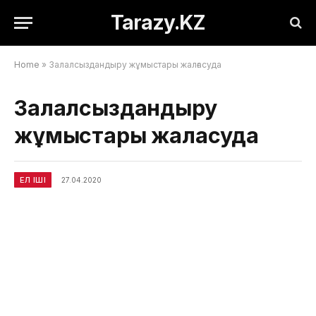
Tarazy.KZ
Home
»
Залалсыздандыру жұмыстары жалғасуда
Залалсыздандыру
жұмыстары жалғасуда
ЕЛ ІШІ
27.04.2020