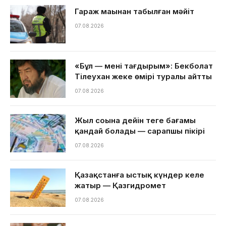
Гараж маңынан табылған мәйіт
07.08.2026
«Бұл — менің тағдырым»: Бекболат
Тілеухан жеке өмірі туралы айтты
07.08.2026
Жыл соңына дейін теңге бағамы
қандай болады — сарапшы пікірі
07.08.2026
Қазақстанға ыстық күндер келе
жатыр — Қазгидромет
07.08.2026