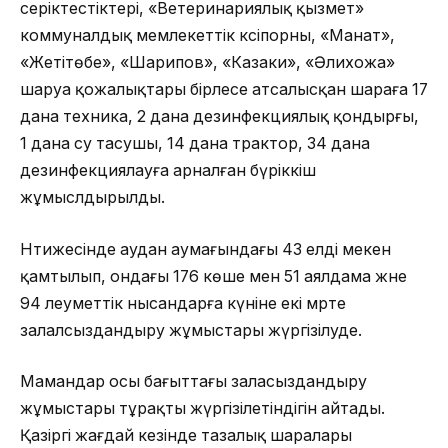
серіктестіктері, «Ветеринариялық қызмет»
коммуналдық мемлекеттік кәсіпорны, «Манат»,
«Жетітөбе», «Шарипов», «Казаки», «Әлихожа»
шаруа қожалықтары бірлесе атсалысқан шараға 17
дана техника, 2 дана дезинфекциялық қондырғы,
1 дана су тасушы, 14 дана трактор, 34 дана
дезинфекциялауға арналған бүріккіш
жұмыслдырылды.
Нәтижесінде аудан аумағындағы 43 елді мекен
қамтылып, ондағы 176 көше мен 51 аялдама және
94 әлеуметтік нысандарға күніне екі мәрте
залалсыздандыру жұмыстары жүргізілуде.
Мамандар осы бағыттағы заласыздандыру
жұмыстары тұрақты жүргізілетіндігін айтады.
Қазіргі жағдай кезінде тазалық шаралары