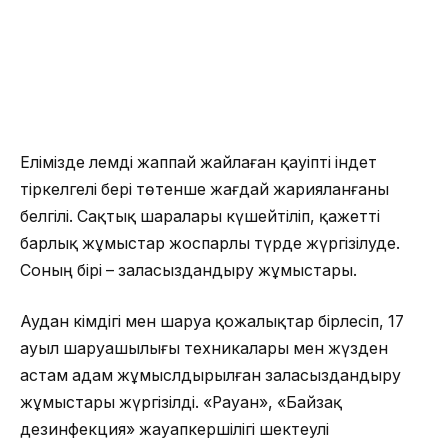
Елімізде әлемді жаппай жайлаған қауіпті індет
тіркелгелі бері төтенше жағдай жарияланғаны
белгілі. Сақтық шаралары күшейтіліп, қажетті
барлық жұмыстар жоспарлы түрде жүргізілуде.
Соның бірі – заласыздандыру жұмыстары.
Аудан әкімдігі мен шаруа қожалықтар бірлесіп, 17
ауыл шаруашылығы техникалары мен жүзден
астам адам жұмыслдырылған заласыздандыру
жұмыстары жүргізілді. «Рауан», «Байзақ
дезинфекция» жауапкершілігі шектеулі