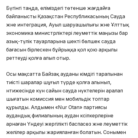
Бүгінгі таңда, еліміздегі төтенше жағдайға
байланысты Қазақстан Республикасының Сауда
және интеграция, Ауыл шаруашылығы және Ұлттық
экономика министрліктері әлеуметтік маңызы бар
азық-түлік тауарларына шекті бөлшек сауда
бағасын бірлескен бұйрыққа қол қою арқылы
реттеуді қолға алып отыр.
Осы мақсатта Байзақ ауданы әкімдігі тарапынан
тиісті шаралар шұғыл түрде қолға алынып,
нәтижесінде күн сайын сауда нүктелерін аралап
шығатын комиссия мен мобильдік топтар
құрылды. Алдымен «Nur Otan» партиясы
аудандық филиалының аудан кәсіпкерлеріне
арнаған Үндеуі жергілікті баспасөз және әлеуметтік
желілер арқылы жарияланған болатын. Сонымен