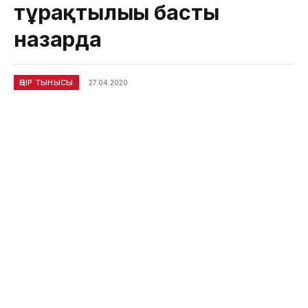
тұрақтылығы басты
назарда
ӨҢІР ТЫНЫСЫ
27.04.2020