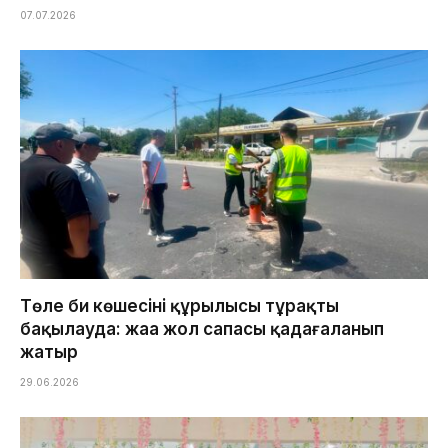
07.07.2026
Төле би көшесінің құрылысы тұрақты
бақылауда: жаңа жол сапасы қадағаланып
жатыр
29.06.2026