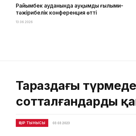
Райымбек ауданында ауқымды ғылыми-
тәжірибелік конференция өтті
13.06.2026
Тараздағы түрмеде
сотталғандардың қ
ӨҢІР ТЫНЫСЫ
03.03.2023