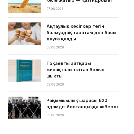
келе жатыр — Қазгидромет
07.08.2026
Ақтаулық кәсіпкер тегін
балмұздақ таратам деп басы
дауға қалды
05.08.2026
Тоқаевтың айтқары
жинақталып кітап болып
шықты
05.08.2026
Рақымшылық шарасы 620
адамды бостандыққа жіберді
05.08.2026