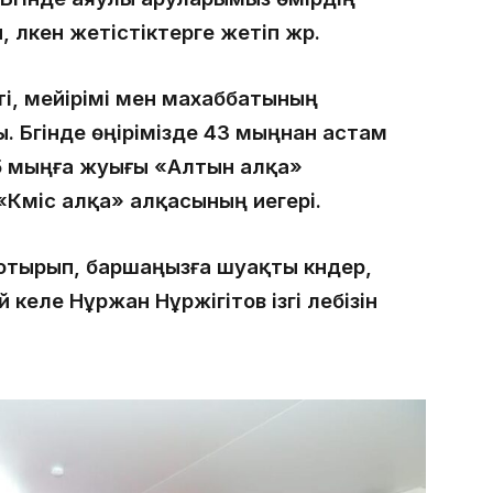
 үлкен жетістіктерге жетіп жүр.
үті, мейірімі мен махаббатының
. Бүгінде өңірімізде 43 мыңнан астам
 5 мыңға жуығы «Алтын алқа»
Күміс алқа» алқасының иегері.
отырып, баршаңызға шуақты күндер,
 келе Нұржан Нұржігітов ізгі лебізін