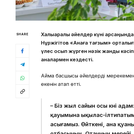
Халықаралық әйелдер күні қарсаңын
SHARE
Нұржігітов «Анаға тағзым» орталығ
үлес қосып жүрген нәзік жанды кәсі
аналармен кездесті.
Аймақ басшысы әйелдерді мерекемен 
екенін атап өтті.
– Біз жыл сайын осы күні ад
қауымына ықылас-ілтипатымыз
асығамыз. Өйткені, ана қуан
отбасының, Отанның мерейі. 