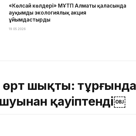
«Көлсай көлдері» МҰТП Алматы қаласында
ауқымды экологиялық акция
ұйымдастырды
19.05.2026
 өрт шықты: тұрғынд
ашуынан қауіптенді￼