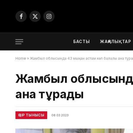
Facebook
X
Instagram
(Twitter)
БАСТЫ
ЖАҢАЛЫҚТАР
Home
»
Жамбыл облысында 43 мыңнан астам көп балалы ана тұр
Жамбыл облысында 
ана тұрады
ӨҢІР ТЫНЫСЫ
08.03.2023