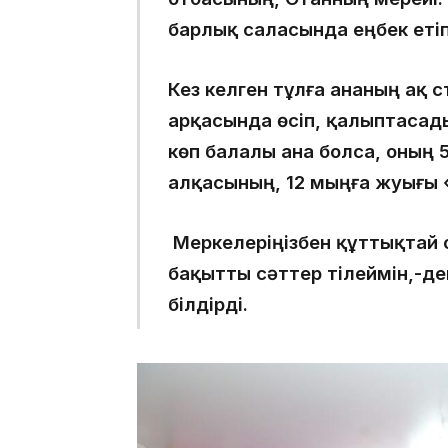
барлық саласында еңбек етіп,
Кез келген тұлға ананың ақ с
арқасында өсіп, қалыптасады
көп балалы ана болса, оның
алқасының, 12 мыңға жуығы «
Меркелеріңізбен құттықтай 
бақытты сәттер тілеймін,-дей
білдірді.