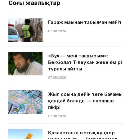
Соңғы жаңалықтар
Гараж маңынан табылған мәйіт
07.08.2026
«Бұл — менің тағдырым»:
Бекболат Тілеухан жеке өмірі
туралы айтты
07.08.2026
Жыл соңына дейін теңге бағамы
қандай болады — сарапшы
пікірі
07.08.2026
Қазақстанға ыстық күндер