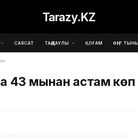
Tarazy.KZ
САЯСАТ
ТАҢДАУЛЫ
ҚОҒАМ
ӨҢІР ТЫН
ады
43 мыңнан астам көп