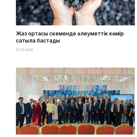
Жаз ортасы Өскеменде әлеуметтік көмір
сатыла бастады
07.07.2026