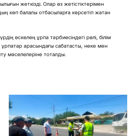
шылығын жеткізді. Олар өз жетістіктерімен
рдың көп балалы отбасыларға көрсетіп жатқан
рдің өскелең ұрпақ тәрбиесіндегі рөлі, білім
 ұрпақтар арасындағы сабақтастық, неке мен
ту мәселелеріне тоқталды.