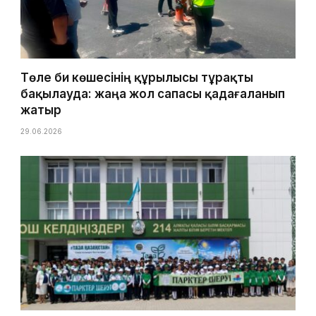
Төле би көшесінің құрылысы тұрақты
бақылауда: жаңа жол сапасы қадағаланып
жатыр
29.06.2026