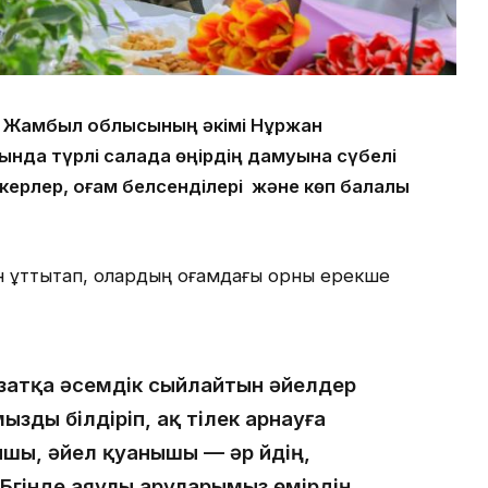
да Жамбыл облысының әкімі Нұржан
ында түрлі салада өңірдің дамуына сүбелі
пкерлер, қоғам белсенділері және көп балалы
құттықтап, олардың қоғамдағы орны ерекше
амзатқа әсемдік сыйлайтын әйелдер
ды білдіріп, ақ тілек арнауға
ышы, әйел қуанышы — әр үйдің,
Бүгінде аяулы аруларымыз өмірдің