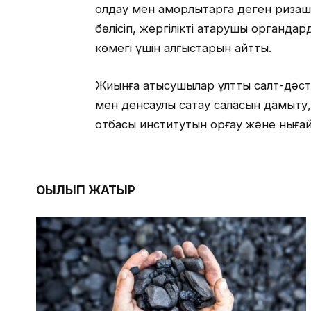
қолдау мен қамқорлықтарға деген риза
бөлісіп, жергілікті атқарушы органда
көмегі үшін алғыстарын айтты.
Жиынға қатысушылар ұлттық салт-дәстү
мен денсаулық сақтау саласын дамыту,
отбасы институтын қорғау және нығай
ОҚЫЛЫП ЖАТЫР