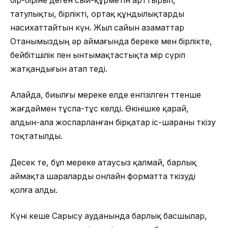
бiр-бiріне деген сый-құрметiн арттырып,
татулықты, бiрлiкті, ортақ құндылықтарды
насихаттайтын күн. Жыл сайын азаматтар
Oтанымыздың әр аймағында береке мен бiрлiкте,
бейбiтшілік пен ынтымақтастықта өмір сүрiп
жатқандығын атап өтеді.
Алайда, биылғы мереке елде енгізілген төтенше
жағдаймен тұспа-тұс келді. Өкінішке қарай,
алдын-ала жоспарланған бірқатар іс-шараны өткізу
тоқтатылды.
Десек те, бұл мереке атаусыз қалмай, барлық
аймақта шараларды онлайн форматта өткізуді
қолға алды.
Күні кеше Сарысу ауданында барлық басшылар,