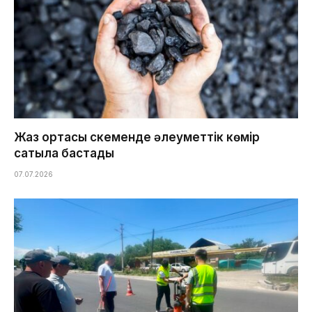
Жаз ортасы Өскеменде әлеуметтік көмір
сатыла бастады
07.07.2026