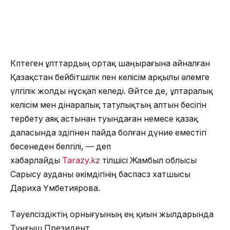
Көптеген ұлттардың ортақ шаңырағына айналған
Қазақстан бейбітшілік пен келісім арқылы әлемге
үлгілік жолды нұсқап келеді. Әйтсе де, ұлтаралық
келісім мен дінаралық татулықтың алтын бесігін
тербету аяқ астынан туындаған немесе қазақ
даласында өздігінен пайда болған дүние еместігі
бесенеден белгілі, — деп
хабарлайды
Tarazy.kz
тілшісі Жамбыл облысы
Сарысу ауданы әкімдігінің баспасөз хатшысы
Дариха Үмбетиярова.
Тәуелсіздіктің орнығуының ең қиын жылдарында
Тұңғыш Президент