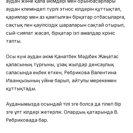
аудан және қала әкімдері мен орынбасарлары
аудан көлеміндегі түрлі этнос өкілдерін құттықтап,
қариялар мен аз қамтылған бірқатар отбасыларға,
сақтық пен қауіпсіздік шараларын сақтай отырып,
сый-сияпат жасап, бірқатар ізгі амалдар көрініс
тапты.
Осы күні аудан әкімі Қанатбек Мәдібек Жаңатас
қаласының тұрғыны, ұзақ жылдар денсаулық
саласында еңбек еткен, Ребрикова Валентина
Иванқызының үйіне барып, айтулы мерекемен
құттықтады.
Ауданымызда осындай тілі өзге болса да тілегі бір
өзге ұлт өкілдері жетерлік. Олардың қатарында В.
Ребриковада бар.