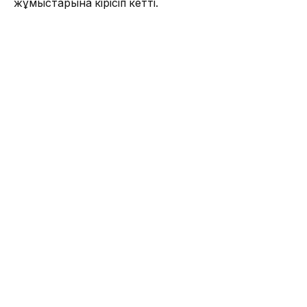
жұмыстарына кірісіп кетті.
Сонымен қатар, автокөлік жүргізушілерінің шағымы
көп айтылған Әйтиев көшесінің Қазыбек би
көшесінен-Қонаев көшесіне дейінгі аралығындағы
жолды асфальттау жұмыстарын
«Арайстроймаркет-2003» ЖШС-гі жүргізуде.