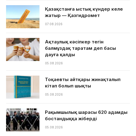
Қазақстанға ыстық күндер келе
жатыр — Қазгидромет
07.08.2026
Ақтаулық кәсіпкер тегін
балмұздақ таратам деп басы
дауға қалды
05.08.2026
Тоқаевтың айтқары жинақталып
кітап болып шықты
05.08.2026
Рақымшылық шарасы 620 адамды
бостандыққа жіберді
05.08.2026