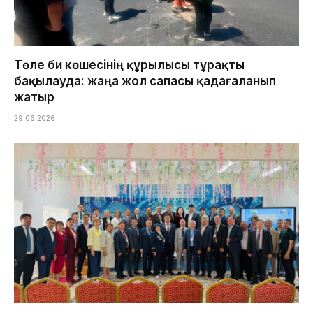
Төле би көшесінің құрылысы тұрақты
бақылауда: жаңа жол сапасы қадағаланып
жатыр
29.06.2026