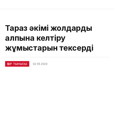
Тараз әкімі жолдарды
қалпына келтіру
жұмыстарын тексерді
ӨҢІР ТЫНЫСЫ
02.05.2020