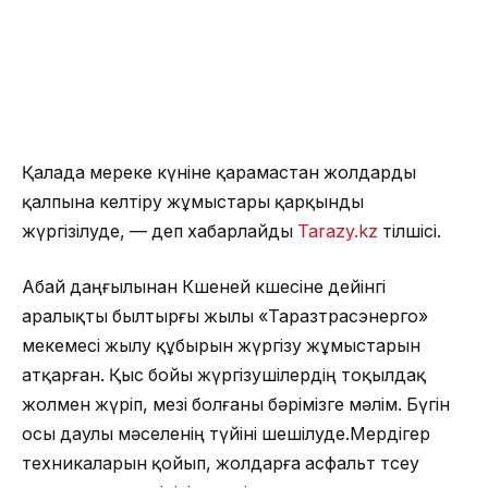
Қалада мереке күніне қарамастан жолдарды
қалпына келтіру жұмыстары қарқынды
жүргізілуде, — деп хабарлайды
Tarazy.kz
тілшісі.
Абай даңғылынан Көшеней көшесіне дейінгі
аралықты былтырғы жылы «Таразтрасэнерго»
мекемесі жылу құбырын жүргізу жұмыстарын
атқарған. Қыс бойы жүргізушілердің тоқылдақ
жолмен жүріп, мезі болғаны бәрімізге мәлім. Бүгін
осы даулы мәселенің түйіні шешілуде.Мердігер
техникаларын қойып, жолдарға асфальт төсеу