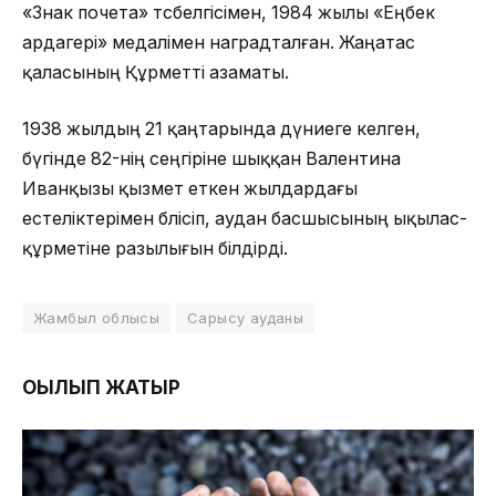
«Знак почета» төсбелгісімен, 1984 жылы «Еңбек
ардагері» медалімен наградталған. Жаңатас
қаласының Құрметті азаматы.
1938 жылдың 21 қаңтарында дүниеге келген,
бүгінде 82-нің сеңгіріне шыққан Валентина
Иванқызы қызмет еткен жылдардағы
естеліктерімен бөлісіп, аудан басшысының ықылас-
құрметіне разылығын білдірді.
Жамбыл облысы
Сарысу ауданы
ОҚЫЛЫП ЖАТЫР