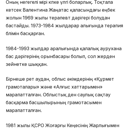
Оның өнегегелі өмірі көпке үлгі боларлық. Тоқтала
кетсек Валентина Жаңатас қаласындағы еңбек
жолын 1969 жылы терапевт дәрігері болудан
бастайды. 1973-1984 жылдарар алығында терапия
бөлімін басқарған.
1984-1993 жылдар аралығында қалалық аурухана
бас дәрігерінің орынбасары болып, сол жерден
зейнетке шыққан.
Бірнеше рет аудан, облыс әкімдерінің «Құрмет
грамоталары» және «Алғыс хаттарымен»
марапатталған. Облыстық ден саулық сақтау
басқарма басшылырының грамотасымен
марапатталған.
1981 жылы ҚСРО Жоғарғы Кеңесінің Жарлығымен