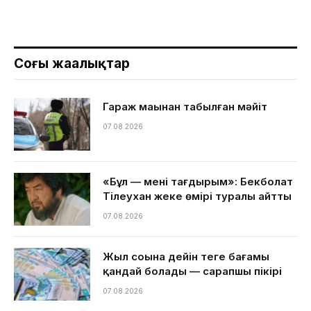
Соңғы жаңалықтар
Гараж маңынан табылған мәйіт
07.08.2026
«Бұл — менің тағдырым»: Бекболат
Тілеухан жеке өмірі туралы айтты
07.08.2026
Жыл соңына дейін теңге бағамы
қандай болады — сарапшы пікірі
07.08.2026