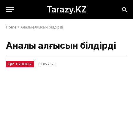
Tarazy.KZ
Home
»
Аналық алғысын білдірді
Аналық алғысын білдірді
ӨҢІР ТЫНЫСЫ
02.05.2020