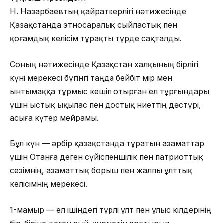
Н. Назарбаевтың қайраткерлігі нәтижесінде
Қазақстанда этносаралық сыйластық пен
қоғамдық келісім тұрақты түрде сақталды.
Соның нәтижесінде Қазақстан халқының бірлігі
күні мерекесі бүгінгі таңда бейбіт өмір мен
ынтымаққа тұрмыс кешіп отырған ел тұрғындары
үшін ыстық ықылас пен достық ниеттің дәстүрі,
асыға күтер мейрамы.
Бұл күн — әрбір қазақстанда тұратын азаматтар
үшін Отанға деген сүйіспеншілік пен патриоттық
сезімнің, азаматтық борыш пен жалпы ұлттық
келісімнің мерекесі.
1-мамыр — ел ішiндегі түрлi ұлт пен ұлыс өкiлдерiнiң