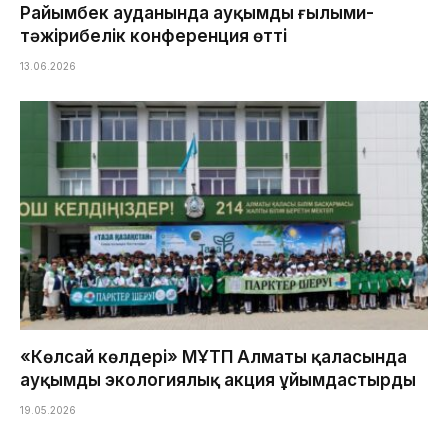
Райымбек ауданында ауқымды ғылыми-
тәжірибелік конференция өтті
13.06.2026
«Көлсай көлдері» МҰТП Алматы қаласында
ауқымды экологиялық акция ұйымдастырды
19.05.2026