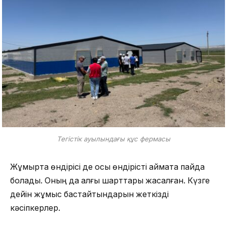
Тегістік ауылындағы құс фермасы
Жұмыртқа өндірісі де осы өндірісті аймақта пайда
болады. Оның да алғы шарттары жасалған. Күзге
дейін жұмыс бастайтындарын жеткізді
кәсіпкерлер.