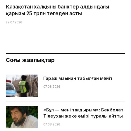
Қазақстан халқының банктер алдындағы
қарызы 25 трлн теңгеден асты
22.07.2026
Соңғы жаңалықтар
Гараж маңынан табылған мәйіт
07.08.2026
«Бұл — менің тағдырым»: Бекболат
Тілеухан жеке өмірі туралы айтты
07.08.2026