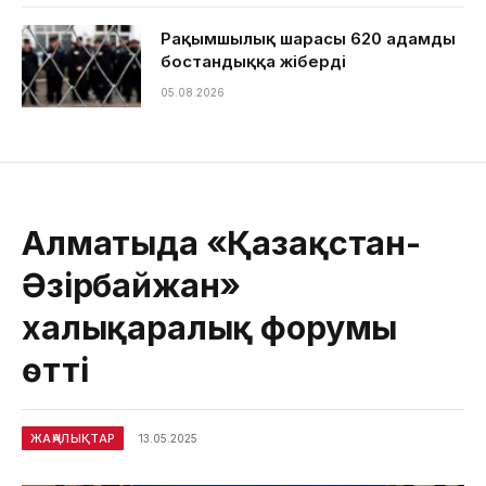
Рақымшылық шарасы 620 адамды
бостандыққа жіберді
05.08.2026
Алматыда «Қазақстан-
Әзірбайжан»
халықаралық форумы
өтті
ЖАҢАЛЫҚТАР
13.05.2025