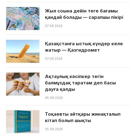
Жыл соңына дейін теңге бағамы
қандай болады — сарапшы пікірі
07.08.2026
Қазақстанға ыстық күндер келе
жатыр — Қазгидромет
07.08.2026
Ақтаулық кәсіпкер тегін
балмұздақ таратам деп басы
дауға қалды
05.08.2026
Тоқаевтың айтқары жинақталып
кітап болып шықты
05.08.2026