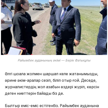
Райымбек ауданының әкімі — Берік Фатықұлы
Әлгі шоқалақ жолмен шаршап келе жатқанымызды,
әрине әкім-қаралар сезіп, біліп отыр ғой. Деседе,
журналистердің жол азабын өздері жүріп, көрсін
деген ниеттерін байқадық біз де.
Былтыр еміс-еміс естігенбіз. Райымбек ауданына