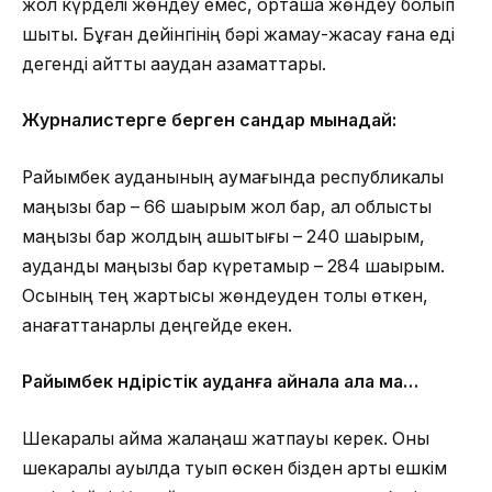
жол күрделі жөндеу емес, орташа жөндеу болып
шықты. Бұған дейінгінің бәрі жамау-жасқау ғана еді
дегенді айтты ааудан азаматтары.
Журналистерге берген сандар мынадай:
Райымбек ауданының аумағында республикалық
маңызы бар – 66 шақырым жол бар, ал облыстық
маңызы бар жолдың қашықтығы – 240 шақырым,
аудандық маңызы бар күретамыр – 284 шақырым.
Осының тең жартысы жөндеуден толық өткен,
қанағаттанарлық деңгейде екен.
Райымбек өндірістік ауданға айнала ала ма…
Шекаралық аймақ жалаңаш жатпауы керек. Оны
шекаралық ауылда туып өскен бізден артық ешкім