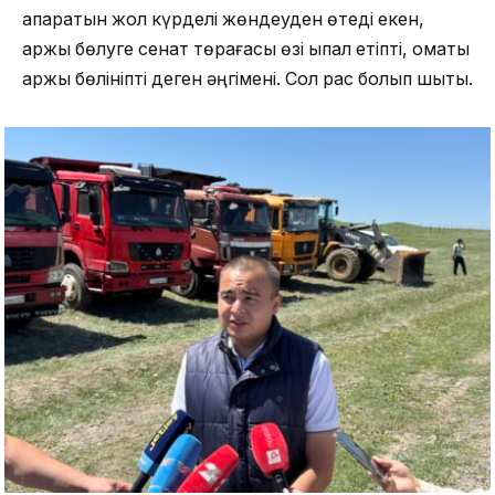
апаратын жол күрделі жөндеуден өтеді екен,
қаржы бөлуге сенат төрағасы өзі ықпал етіпті, қомақты
қаржы бөлініпті деген әңгімені. Сол рас болып шықты.