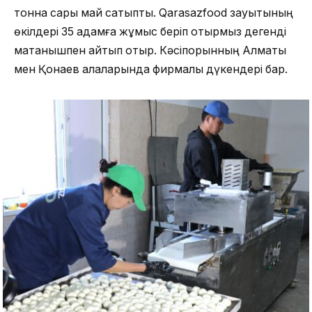
тонна сары май сатыпты. Qarasazfood зауытының
өкілдері 35 адамға жұмыс беріп отырмыз дегенді
мақтанышпен айтып отыр. Кәсіпорынның Алматы
мен Қонаев қалаларында фирмалық дүкендері бар.