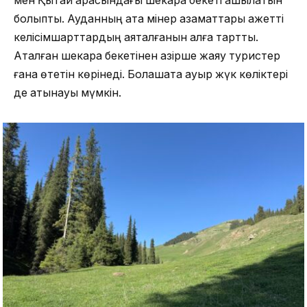
мен Қытай арасындағы шекара бекеті ашылатын
болыпты. Ауданның атқа мінер азаматтары қажетті
келісімшарттардың аяқталғанын алға тартты.
Аталған шекара бекетінен қазірше жаяу туристер
ғана өтетін көрінеді. Болашақта ауыр жүк көліктері
де қатынауы мүмкін.