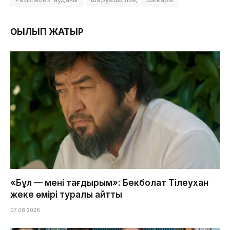
ОҚЫЛЫП ЖАТЫР
«Бұл — менің тағдырым»: Бекболат Тілеухан
жеке өмірі туралы айтты
07.08.2026