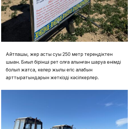
Айтпақшы, жер асты суы 250 метр тереңдіктен
шыққан. Биыл бірінші рет қолға алынған шаруа өнімді
болып жатса, келер жылы егіс алқабын
арттыратындарын жеткізді кәсіпкерлер.