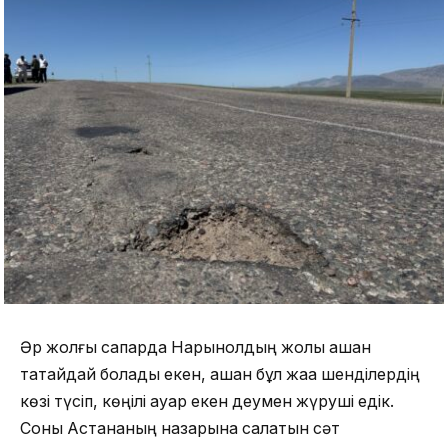
Әр жолғы сапарда Нарынқолдың жолы қашан
тақтайдай болады екен, қашан бұл жаққа шенділердің
көзі түсіп, көңілі ауар екен деумен жүруші едік.
Соны Астананың назарына салатын сәт