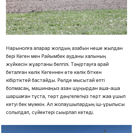
Нарынқолға апарар жолдың азабын неше жылдан
бері Кеген мен Райымбек ауданы халқының
жүйкесін жұқартқаны белгілі. Тәңіртауға қарай
беталған көлік Кегеннен өте көлік біткен
кібіртіктей бастайды. Рөлде мысықтай епті
болмасаң, машинаңыз қазан шұңқырдан қаша-қаша
шаршаған тұста, төрт дөңгелегіңіз төрт жаққа ұшып
кетуі бек мүмкін. Ал жолаушылардың іш-құрылысы
солқылдап, сүйектері сықырлап кетеді.