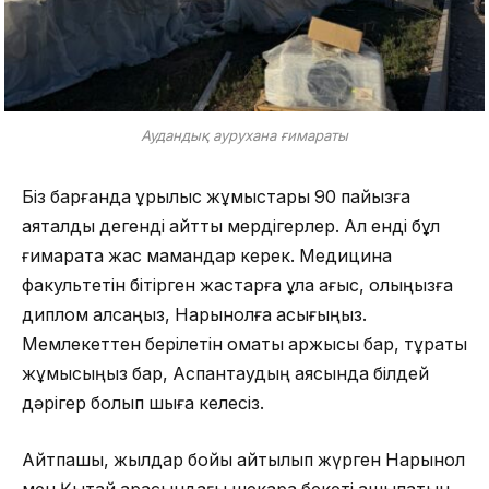
Аудандық аурухана ғимараты
Біз барғанда құрылыс жұмыстары 90 пайызға
аяқталды дегенді айтты мердігерлер. Ал енді бұл
ғимаратқа жас мамандар керек. Медицина
факультетін бітірген жастарға құлақ қағыс, қолыңызға
диплом алсаңыз, Нарынқолға асығыңыз.
Мемлекеттен берілетін қомақты қаржысы бар, тұрақты
жұмысыңыз бар, Аспантаудың аясында білдей
дәрігер болып шыға келесіз.
Айтпақшы, жылдар бойы айтылып жүрген Нарынқол