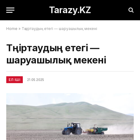
Tarazy.KZ
Home
»
Тәңіртаудың етегі — шаруашылық мекені
Тәңіртаудың етегі —
шаруашылық мекені
ЕЛ ІШІ
21.05.2025