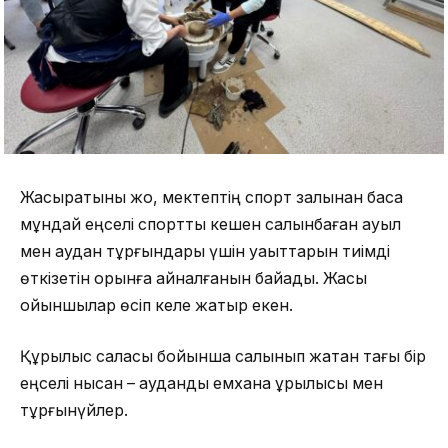
Жасыратыны жоқ, мектептің спорт залынан басқа
мұндай еңселі спорттық кешен салынбаған ауыл
мен аудан тұрғындары үшін уақыттарын тиімді
өткізетін орынға айналғанын байқадық. Жақсы
ойыншылар өсіп келе жатыр екен.
Құрылыс саласы бойынша салынып жатқан тағы бір
еңселі нысан – аудандық емхана құрылысы мен
тұрғынүйлер.