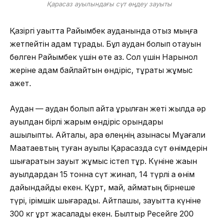
Қарасаз ауылындағы сүт өңдеу зауыты
Қазіргі уақытта Райымбек ауданында отыз мыңға
жетпейтін адам тұрады. Бұл аудан болып отауын
бөлген Райымбек үшін өте аз. Сол үшін Нарынқол
жеріне адам байлайтын өндіріс, тұрақты жұмыс
қажет.
Аудан — аудан болып қайта құрылған жеті жылда әр
ауылдан бірлі жарым өндіріс орындары
ашылыпты. Айталық, қара өлеңнің қазынасы Мұқағали
Мақатаевтың туған ауылы Қарасазда сүт өнімдерін
шығаратын зауыт жұмыс істеп тұр. Күніне жақын
ауылдардан 15 тонна сүт жинап, 14 түрлі ақ өнім
дайындайды екен. Құрт, май, қаймақтың бірнеше
түрі, ірімшік шығарады. Айтпақшы, зауытта күніне
300 кг құрт жасалады екен. Былтыр Ресейге 200