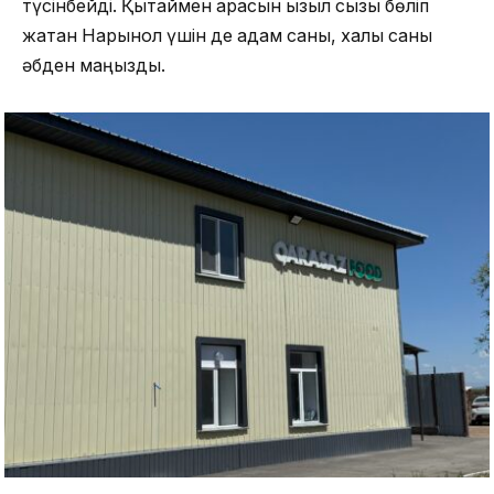
түсінбейді. Қытаймен арасын қызыл сызық бөліп
жатқан Нарынқол үшін де адам саны, халық саны
әбден маңызды.