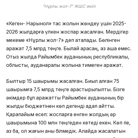
“Нұрлы жол-7” ЖШС өкілі
«Кеген- Нарынқол» тас жолын жөндеу үшін 2025-
2026 жылдарға үлкен жоспар жасалған. Мердігер
мекеме «Нұрлы жол-7» деп аталады. Бөлінген
қаражат 7,5 млрд теңге. Былай қарасаң, аз ақша емес.
Отыз жылда Райымбек ауданының республикалық,
облыстық, ауданаралық жолына тимеген қаражат.
Былтыр 15 шақырымы жасалған. Биыл қалған 75
шақырымға 7,5 млрд теңге қарастырылыпты. Бізге
әкімдер бұл қаражатты Райымбек ауданының бір
жылдық бюджетінен көп дегенді қадап айтты.
Қарапайым есеп: жоспарға енген жолдың әр
шақырымына 100 млн теңгеден кетеді екен. Көп пе,
аз ба, ол жағын анық білмедік. Алайда жасалатын