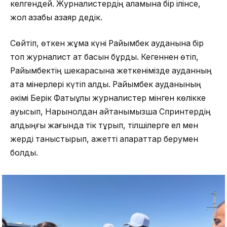
келгендей. Журналистердің қаламына бір ілінсе,
жол азабы азаяр дедік.
Сөйтіп, өткен жұма күні Райымбек ауданына бір
топ журналист ат басын бұрды. Кегеннен өтіп,
Райымбектің шекарасына жеткенімізде ауданның
атқа мінерлері күтіп алды. Райымбек ауданының
әкімі Берік Фатықұлы журналистер мінген көлікке
ауысып, Нарынқолдан қайтқанымызша Спринтердің
алдыңғы жағында тік тұрып, тілшілерге ел мен
жерді таныстырып, қажетті ақпараттар берумен
болды.