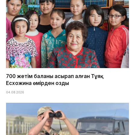
700 жетім баланы асырап алған Тұяқ
Есхожина өмірден озды
04.08.2026