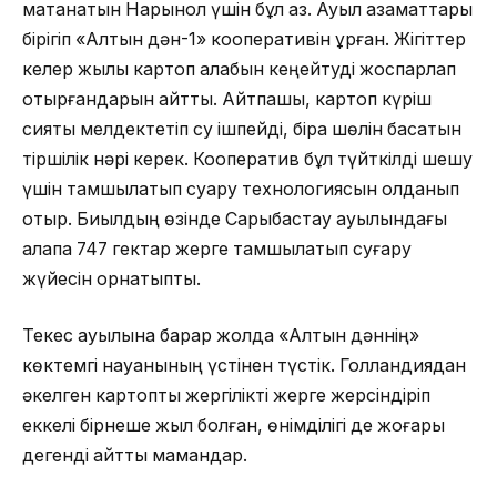
мақтанатын Нарынқол үшін бұл аз. Ауыл азаматтары
бірігіп «Алтын дән-1» кооперативін құрған. Жігіттер
келер жылы картоп алқабын кеңейтуді жоспарлап
отырғандарын айтты. Айтпақшы, картоп күріш
сияқты мелдектетіп су ішпейді, бірақ шөлін басатын
тіршілік нәрі керек. Кооператив бұл түйткілді шешу
үшін тамшылатып суару технологиясын қолданып
отыр. Биылдың өзінде Сарыбастау ауылындағы
алқапқа 747 гектар жерге тамшылатып суғару
жүйесін орнатыпты.
Текес ауылына барар жолда «Алтын дәннің»
көктемгі науқанының үстінен түстік. Голландиядан
әкелген картопты жергілікті жерге жерсіндіріп
еккелі бірнеше жыл болған, өнімділігі де жоғары
дегенді айтты мамандар.