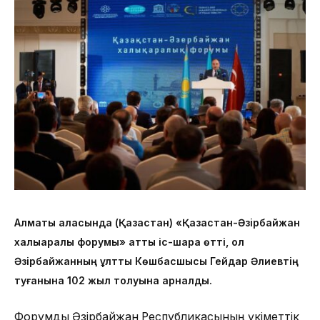
Алматы қаласында (Қазақстан) «Қазақстан-Әзірбайжан
халықаралық форумы» атты іс-шара өтті, ол
Әзірбайжанның ұлттық Көшбасшысы Гейдар Әлиевтің
туғанына 102 жыл толуына арналды.
Форумды Әзірбайжан Республикасының үкіметтік