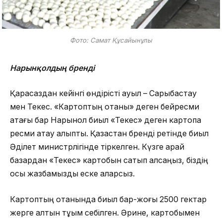
Фото: Самат Құсайынұлы
Нарынқолдың бренді
Қарасаздан кейінгі өндірісті ауыл – Сарыбастау
мен Текес. «Картоптың отаны» деген бейресми
атағы бар Нарынқол биыл «Текес» деген картопқа
ресми атау алыпты. Қазақстан бренді ретінде биыл
Әділет министрлігінде тіркелген. Күзге қарай
базардан «Текес» картобын сатып алсаңыз, біздің
осы жазбамызды еске аларсыз.
Картоптың отанында биыл бар-жоғы 2500 гектар
жерге алтын тұқым себілген. Әрине, картобымен