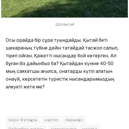
Шоғансай
Осы орайда бір сұрақ туындайды. Қытай беті
шекараның түбіне дейін тақтайдай тасжол салып,
тіреп қойған. Қажетті нысандар бой көтерген. Ал
бұған біз дайынбыз ба? Қытайдан күніне 40-50
мың саяхатшы ағылса, қонақтарды күтіп алатын
қонақүй, көрсететін туристік нысандарымыздың
әлеуеті жете ме?
Берік Фатықұлы
картоп
Нарынқол
Райымбек ауданы
шаруашылық
шекара