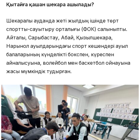
Қытайға қашан шекара ашылады?
Шекаралы ауданда жеті жылдың ішінде төрт
спорттық-сауықтыру орталығы (ФОК) салыныпты.
Айталық, Сарыбастау, Абай, Қызылшекара,
Нарынқол ауылдарындағы спорт кешендері ауыл
балаларының күнделікті бокспен, күреспен
айналысуына, волейбол мен баскетбол ойнауына
жақсы мүмкіндік тудырған.