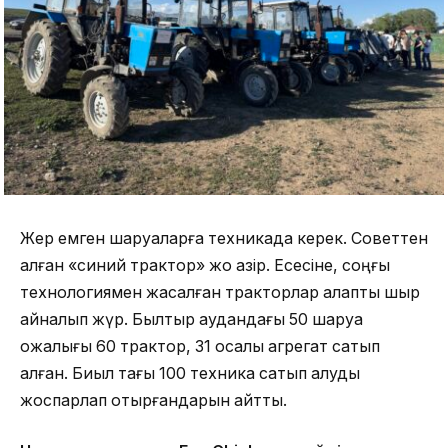
Жер емген шаруаларға техникада керек. Советтен
қалған «синий трактор» жоқ қазір. Есесіне, соңғы
технологиямен жасалған тракторлар алқапты шыр
айналып жүр. Былтыр аудандағы 50 шаруа
қожалығы 60 трактор, 31 қосалқы агрегат сатып
алған. Биыл тағы 100 техника сатып алуды
жоспарлап отырғандарын айтты.