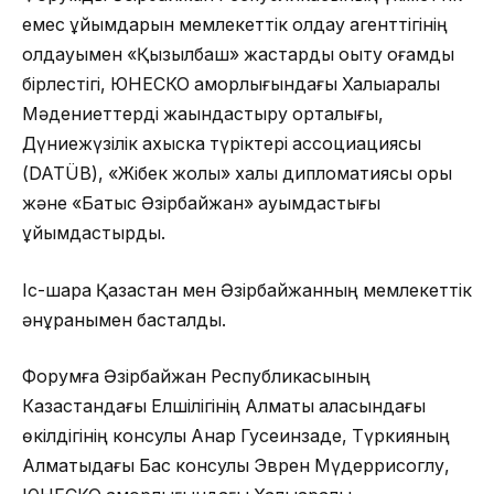
емес ұйымдарын мемлекеттік қолдау агенттігінің
қолдауымен «Қызылбаш» жастарды оқыту қоғамдық
бірлестігі, ЮНЕСКО қамқорлығындағы Халықаралық
Мәдениеттерді жақындастыру орталығы,
Дүниежүзілік ахыска түріктері ассоциациясы
(DATÜB), «Жібек жолы» халық дипломатиясы қоры
және «Батыс Әзірбайжан» қауымдастығы
ұйымдастырды.
Іс-шара Қазақстан мен Әзірбайжанның мемлекеттік
әнұранымен басталды.
Форумға Әзірбайжан Республикасының
Казақстандағы Елшілігінің Алматы қаласындағы
өкілдігінің консулы Анар Гусеинзаде, Түркияның
Алматыдағы Бас консулы Эврен Мүдеррисоглу,