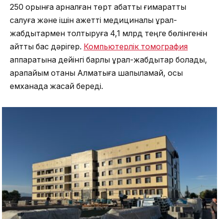
250 орынға арналған төрт қабатты ғимаратты
салуға және ішін қажетті медициналық құрал-
жабдықтармен толтыруға 4,1 млрд теңге бөлінгенін
айтты бас дәрігер.
Компьютерлік томография
аппаратына дейінгі барлық құрал-жабдықтар болады,
қарапайым отаны Алматыға шапқыламай, осы
емханада жасай береді.