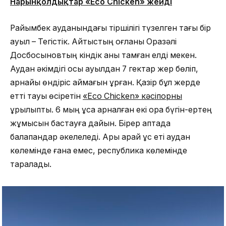
Нарынқолдықтар «Eco Chicken» жейді
Райымбек ауданындағы тіршілігі түзелген тағы бір
ауыл – Тегістік. Айтыстың оғланы Оразәлі
Досбосыновтың кіндік қаны тамған елді мекен.
Аудан әкімдігі осы ауылдан 7 гектар жер бөліп,
арнайы өндіріс аймағын құрған. Қазір бұл жерде
етті тауық өсіретін
«Eco Chicken»
кәсіпорны
құрылыпты. 6 мың құсқа арналған екі қора бүгін-ертең
жұмысын бастауға дайын. Бірер аптада
балапандар әкелеледі. Ары қарай құс еті аудан
көлемінде ғана емес, республика көлемінде
таралады.