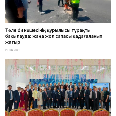
Төле би көшесінің құрылысы тұрақты
бақылауда: жаңа жол сапасы қадағаланып
жатыр
29.06.2026