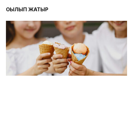
ОҚЫЛЫП ЖАТЫР
Ақтаулық кәсіпкер тегін балмұздақ таратам
деп басы дауға қалды
05.08.2026