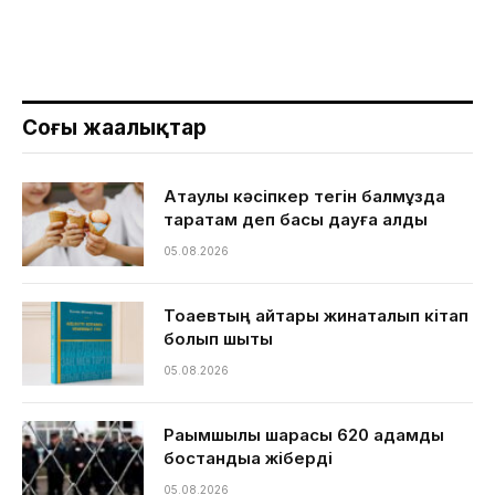
Соңғы жаңалықтар
Ақтаулық кәсіпкер тегін балмұздақ
таратам деп басы дауға қалды
05.08.2026
Тоқаевтың айтқары жинақталып кітап
болып шықты
05.08.2026
Рақымшылық шарасы 620 адамды
бостандыққа жіберді
05.08.2026