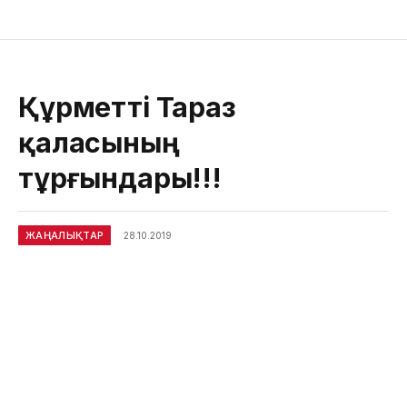
Құрметті Тараз
қаласының
тұрғындары!!!
ЖАҢАЛЫҚТАР
28.10.2019