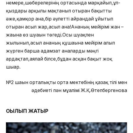
немере,шөберелерінің ортасында марқайып,ұл-
қыздары арқылы мақтанып отырған бақытты
әже,қамқор ана,бір әулетті айрандай ұйытып
отырған асыл жар,асыл ана!Ананың мейірімі жан –
жағына өз шуағын төгеді.Осы шуақпен
жылынып,асыл ананың құшағына мейірім алып
жүрген барша адамзат аналарды мәңгі
ардақтап,аялай білсе,бұдан асқан бақыт жоқ
шығар.
№2 шағын орталықты орта мектебінің қазақ тілі мен
әдебиеті пән мұғалімі Ж.Қ.Өтепбергенова
ОҚЫЛЫП ЖАТЫР