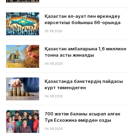
Қазақстан әл-ауқат пен өркендеу
көрсеткіші бойынша 66-орында
05.08.2026
Қазақстан қамбаларына 1,6 миллион
тонна астық жиналды
04.08.2026
Қазақстанда банктердің пайдасы
күрт төмендеген
04.08.2026
700 жетім баланы асырап алған
Тұяқ Есхожина өмірден озды
04.08.2026