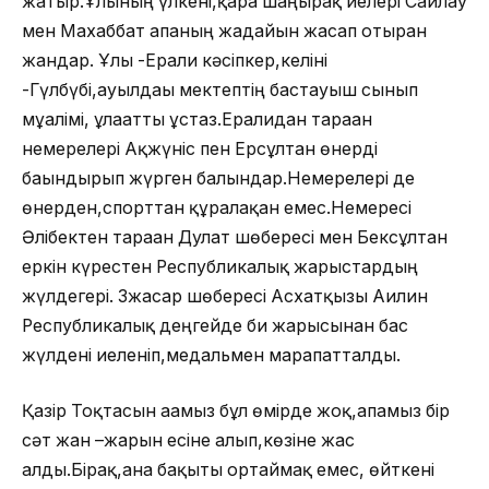
жатыр.Ұлының үлкені,қара шаңырақ иелері Сайлау
мен Махаббат апаның жағдайын жасап отырған
жандар. Ұлы -Ерғали кәсіпкер,келіні
-Гүлбүбі,ауылдағы мектептің бастауыш сынып
мұғалімі, ұлағатты ұстаз.Ерғалидан тараған
немерелері Ақжүніс пен Ерсұлтан өнерді
бағындырып жүрген балғындар.Немерелері де
өнерден,спорттан құралақан емес.Немересі
Әлібектен тараған Дулат шөбересі мен Бексұлтан
еркін күрестен Республикалық жарыстардың
жүлдегері. 3жасар шөбересі Асхатқызы Аилин
Республикалық деңгейде би жарысынан бас
жүлдені иеленіп,медальмен марапатталды.
Қазір Тоқтасын ағамыз бұл өмірде жоқ,апамыз бір
сәт жан –жарын есіне алып,көзіне жас
алды.Бірақ,ана бақыты ортаймақ емес, өйткені