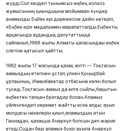
жүрді.Сол кездегі тынымсыз еңбек,колхоз
жұмысының қиындығына мойымаған күндер
анамызды Еңбек ері дәрежесіне дейін көтеріп,
«Еңбек ері» медальімен марапатталды.Еңбектің
арқасында аудандық депутаттыққа
сайланып,1968 жылы Алматы қаласындағы еңбек
слетіне қатысып қайтты.
1962 жылы 17 жасында қазақ жігіті — Тоқтасын
ағамыздың етегінен ұстап,үлкен Қоңырбай
ұрпағының, Иманбаевтар отбасына келін болып
түседі.Тоқтасын ағамыз да елге сыйлы,бақытын
еңбектен тапқан бригадир болған.Апамыз
үйленгендегі керемет жайтты еске алды: ауыл
молдасы некелерін қиып,апамыздың атын
Ганнадан, қазақша Анаркүл болсын деп жария
етеді.Содан бері апамыз бүкіл ауылға Анаркүл