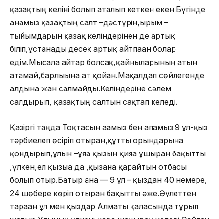
қазақтың келіні болып аталып кеткен екен.Бүгінде
анамыз қазақтың салт –дәстүрін,ырым –
тыйымдарын қазақ келіндерінен де артық
біліп,ұстанады десек артық айтпаған болар
едім.Мысалға айтар болсақ,қайныларының атын
атамай,барлығына ат қойған.Мақалдап сөйлегенде
алдына жан салмайды.Келіндеріне сәлем
салдырып, қазақтың салтын сақтап келеді.
Қазіргі таңда Тоқтасын ағамыз бен апамыз 9 ұл-қыз
тәрбиелеп өсіріп отырған,құтты орындарына
қондырып,ұлын –ұяға қызын қияға ұшырған бақытты
,үлкен,ел қызыға да ,қызғана қарайтын отбасы
болып отыр.Батыр ана — 9 ұл – қыздан 40 немере,
24 шөбере көріп отырған бақытты әже.Әулеттен
тараған ұл мен қыздар Алматы қаласында тұрып