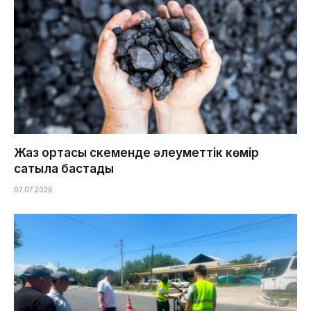
Жаз ортасы Өскеменде әлеуметтік көмір
сатыла бастады
07.07.2026