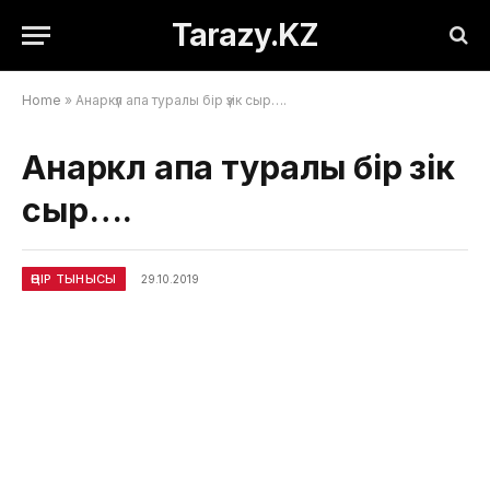
Tarazy.KZ
Home
»
Анаркүл апа туралы бір үзік сыр….
Анаркүл апа туралы бір үзік
сыр….
ӨҢІР ТЫНЫСЫ
29.10.2019