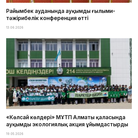
Райымбек ауданында ауқымды ғылыми-
тәжірибелік конференция өтті
13.06.2026
«Көлсай көлдері» МҰТП Алматы қаласында
ауқымды экологиялық акция ұйымдастырды
19.05.2026