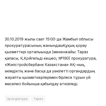
30.10.2019 жылы сағат 15:00-де Жамбыл облысы
прокуратурасының жанындағыҚұқық қорғау
қызметтері орталығында (мекенжайы: Тараз
қаласы, Қ.Қойгельді көшесі, №190) прокуратура,
«Жилстройсбербанк Казахстана» АҚ-ның,
әкімдіктің және басқа да уәкілетті органдардың
жауапты қызметкерлерімен бірлесе тұрғын үй
мәселесі бойынша қабылдау өткізіледі.
прокуратура
Тараз