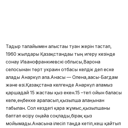
Тағдыр талайымен алыстағы туған жерін тастап,
1960 жылдары Қазақстандағы тың игеру кезінде
сонау Иванофранкиевскі облысы,Варона
селосынан төрт украин отбасы келдік деп еске
алады Анаркүл апа.Анасы — Олена,ағасы-Багдам
және өзі.Қазақстанға келгенде Анаркүл апамыз
қаршадай 15 жастағы қыз екен.15 –тегі ойын баласы
келе,еңбекке араласып,қызылша алаңынан
табылған. Сол кездегі қара жұмыс,қызылшаны
баптап өсіру оңайға соқпады,бірақ қыз
мойымады.Анасына ілесіп таңда кетіп,кеш қайтып