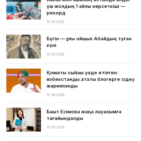
үш жолдың 1 айлық көрсеткіші —
рекорд
10.08.2026
Бүгін — ұлы ойшыл Абайдың туған
күні
10.08.2026
Қомақты сыйақы уәде етілген:
өзбекстандық атақты блогерге іздеу
жарияланды
10.08.2026
Бақыт Есімова жаңа лауазымға
тағайындалды
10.08.2026