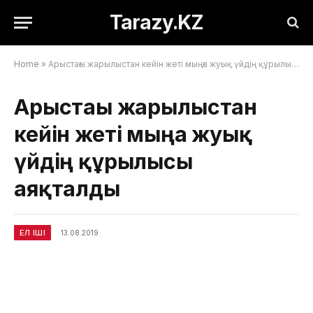
Tarazy.KZ
Home
»
Арыстағы жарылыстан кейін жеті мыңға жуық үйдің құрылысы аяқталды
Арыстағы жарылыстан
кейін жеті мыңға жуық
үйдің құрылысы
аяқталды
ЕЛ ІШІ
13.08.2019