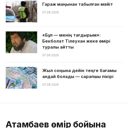
Гараж маңынан табылған мәйіт
07.08.2026
«Бұл — менің тағдырым»:
Бекболат Тілеухан жеке өмірі
туралы айтты
07.08.2026
Жыл соңына дейін теңге бағамы
қандай болады — сарапшы пікірі
07.08.2026
Атамбаев өмір бойына