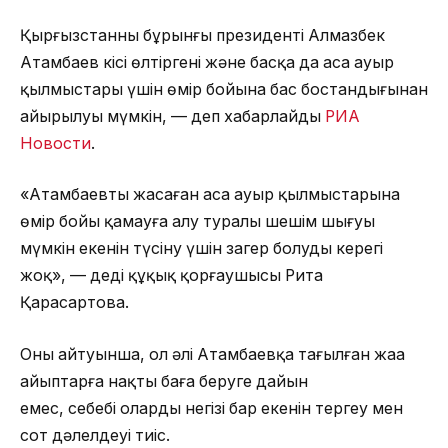
Қырғызстанның бұрынғы президенті Алмазбек
Атамбаев кісі өлтіргені және басқа да аса ауыр
қылмыстары үшін өмір бойына бас бостандығынан
айырылуы мүмкін, — деп хабарлайды
РИА
Новости
.
«Атамбаевтың жасаған аса ауыр қылмыстарына
өмір бойы қамауға алу туралы шешім шығуы
мүмкін екенін түсіну үшін заңгер болудың керегі
жоқ», — деді құқық қорғаушысы Рита
Қарасартова.
Оның айтуынша, ол әлі Атамбаевқа тағылған жаңа
айыптарға нақты баға беруге дайын
емес, себебі олардың негізі бар екенін тергеу мен
сот дәлелдеуі тиіс.