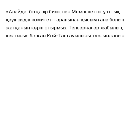
«Алайда, біз қазір билік пен Мемлекеттік ұлттық
қауіпсіздік комитеті тарапынан қысым ғана болып
жатқанын көріп отырмыз. Телеарналар жабылып,
қақтығыс болған Қой-Таш ауылының тұрғындарын
себепсіз қамап жатыр. Мұның барлығын Атамбаев
өзі президент кезінде бастады. Ол қазір өзі
бастаған саясаттың салдарын көріп жатыр», — деді
ол.
Мұның алдында Мемлекттік ұлттық қауіпсіздік
көмитетінің басшысы Алмазбек Атамбаевқа
мемлекеттік төңкеріс жасауға дайындалды деген
айып таққан.
МҰҚК төрағасы Орозбек Опумбаевтың айтуынша,
Алмазбек Атамбаев пен оның жақтастары