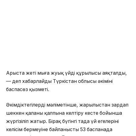
Арыста жеті мыңға жуық үйдің құрылысы аяқталды,
— деп хабарлайды Түркістан облысы әкімінің
баспасөз қызметі.
Әкімдіктегілердің мәліметінше, жарылыстан зардап
шеккен қаланы қалпына келтіру кесте бойынша
жүргізіліп жатыр. Бірақ бүгінгі таңда үй егелерінің
келісім бермеуіне байланысты 53 баспанада