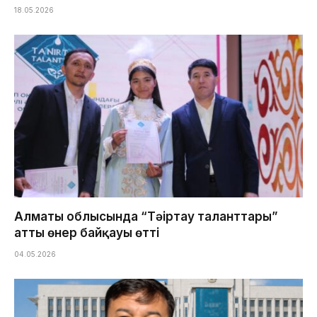
18.05.2026
Алматы облысында “Тәңіртау таланттары”
атты өнер байқауы өтті
04.05.2026