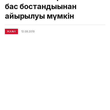
бас бостандығынан
айырылуы мүмкін
ЖАҺАН
13.08.2019