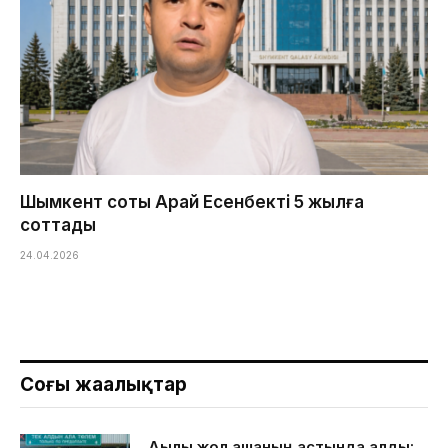
Шымкент соты Арай Есенбекті 5 жылға
соттады
24.04.2026
Соңғы жаңалықтар
Ақылы жол ақшаның астында қалды: