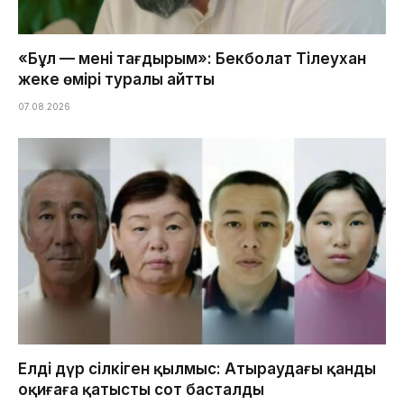
«Бұл — менің тағдырым»: Бекболат Тілеухан
жеке өмірі туралы айтты
07.08.2026
Елді дүр сілкіген қылмыс: Атыраудағы қанды
оқиғаға қатысты сот басталды