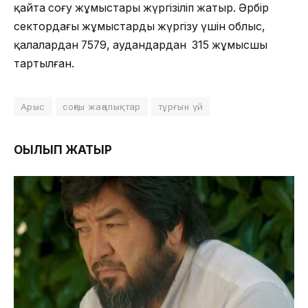
қайта соғу жұмыстары жүргізіліп жатыр. Әрбір
сектордағы жұмыстарды жүргізу үшін облыс,
қалалардан 7579, аудандардан 315 жұмысшы
тартылған.
Арыс
соңғы жаңалықтар
тұрғын үй
ОҚЫЛЫП ЖАТЫР