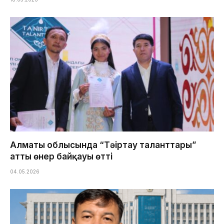
Алматы облысында “Тәңіртау таланттары”
атты өнер байқауы өтті
04.05.2026