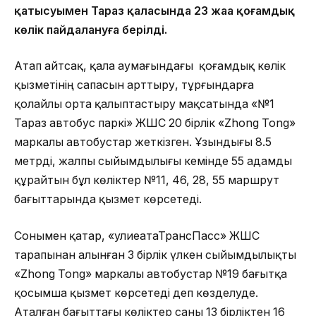
қатысуымен Тараз қаласында 23 жаңа қоғамдық
көлік пайдалануға берілді.
Атап айтсақ, қала аумағындағы қоғамдық көлік
қызметінің сапасын арттыру, тұрғындарға
қолайлы орта қалыптастыру мақсатында «№1
Тараз автобус паркі» ЖШС 20 бірлік «Zhong Tong»
маркалы автобустар жеткізген. Ұзындығы 8.5
метрді, жалпы сыйымдылығы кемінде 55 адамды
құрайтын бұл көліктер №11, 46, 28, 55 маршрут
бағыттарында қызмет көрсетеді.
Сонымен қатар, «ӘулиеатаТрансПасс» ЖШС
тарапынан алынған 3 бірлік үлкен сыйымдылықты
«Zhong Tong» маркалы автобустар №19 бағытқа
қосымша қызмет көрсетеді деп көзделуде.
Аталған бағыттағы көліктер саны 13 бірліктен 16