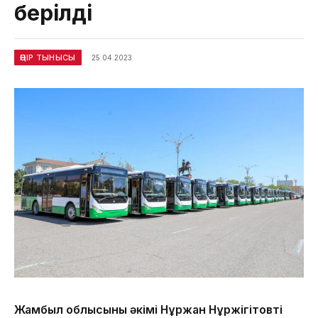
берілді
ӨҢІР ТЫНЫСЫ
25.04.2023
Жамбыл облысының әкімі Нұржан Нұржігітовтің