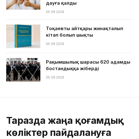
дауға қалды
05.08.2026
Тоқаевтың айтқары жинақталып
кітап болып шықты
05.08.2026
Рақымшылық шарасы 620 адамды
бостандыққа жіберді
05.08.2026
Таразда жаңа қоғамдық
көліктер пайдалануға