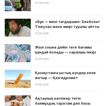
07.08.2026
«Бұл — менің тағдырым»: Бекболат
Тілеухан жеке өмірі туралы айтты
07.08.2026
Жыл соңына дейін теңге бағамы
қандай болады — сарапшы пікірі
07.08.2026
Қазақстанға ыстық күндер келе
жатыр — Қазгидромет
07.08.2026
Ақтаулық кәсіпкер тегін
балмұздақ таратам деп басы