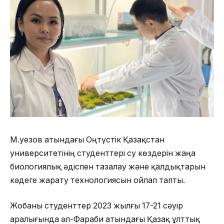
М.Әуезов атындағы Оңтүстік Қазақстан
университетінің студенттері су көздерін жаңа
биологиялық әдіспен тазалау және қалдықтарын
кәдеге жарату технологиясын ойлап тапты.
Жобаны студенттер 2023 жылғы 17-21 сәуір
аралығында әл-Фараби атындағы Қазақ ұлттық