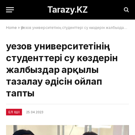
Tarazy.KZ
Home
»
Әуезов университетінің студенттері су көздерін жалбыздар арқылы тазалау әдісін ойлап тапты
Әуезов университетінің
студенттері су көздерін
жалбыздар арқылы
тазалау әдісін ойлап
тапты
ЕЛ ІШІ
25.04.2023