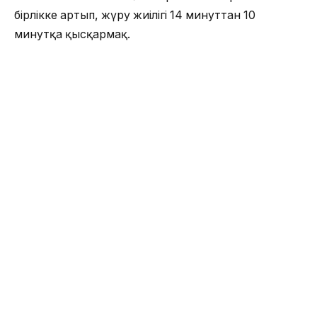
бірлікке артып, жүру жиілігі 14 минуттан 10
минутқа қысқармақ.
— Облыс орталығындағы қоғамдық