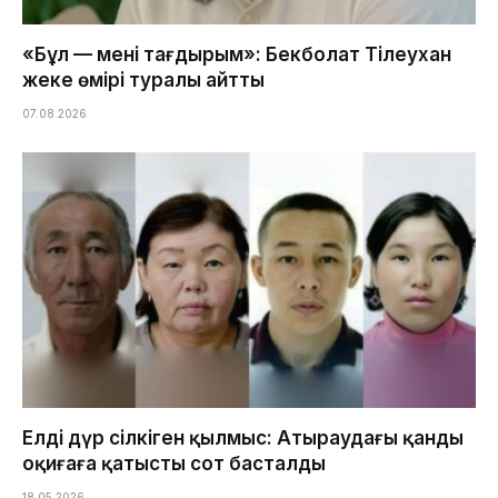
«Бұл — менің тағдырым»: Бекболат Тілеухан
жеке өмірі туралы айтты
07.08.2026
Елді дүр сілкіген қылмыс: Атыраудағы қанды
оқиғаға қатысты сот басталды
18.05.2026