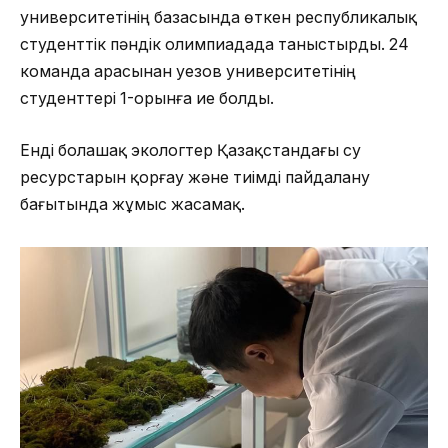
университетінің базасында өткен республикалық
студенттік пәндік олимпиадада таныстырды. 24
команда арасынан Әуезов университетінің
студенттері 1-орынға ие болды.
Енді болашақ экологтер Қазақстандағы су
ресурстарын қорғау және тиімді пайдалану
бағытында жұмыс жасамақ.