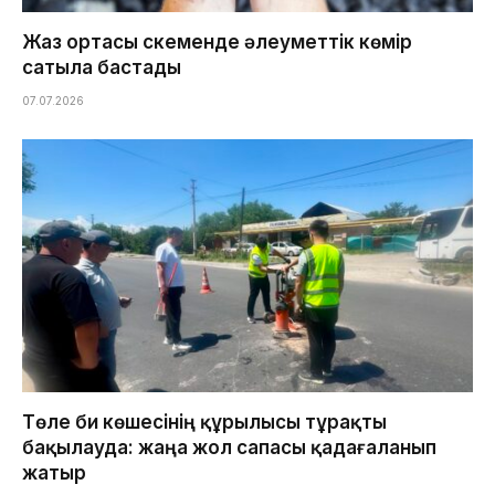
Жаз ортасы Өскеменде әлеуметтік көмір
сатыла бастады
07.07.2026
Төле би көшесінің құрылысы тұрақты
бақылауда: жаңа жол сапасы қадағаланып
жатыр