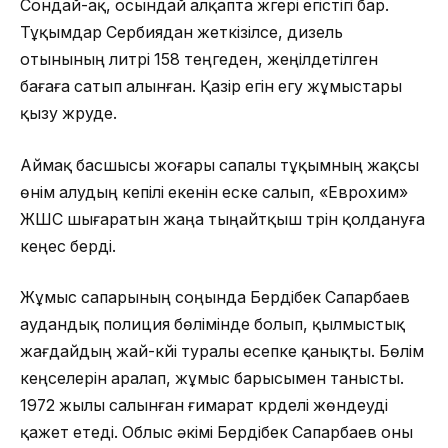
Сондай-ақ, осындай алқапта жүгері егістігі бар.
Тұқымдар Сербиядан жеткізілсе, дизель
отынының литрі 158 теңгеден, жеңілдетілген
бағаға сатып алынған. Қазір егін егу жұмыстары
қызу жүруде.
Аймақ басшысы жоғары сапалы тұқымның жақсы
өнім алудың кепілі екенін еске салып, «Еврохим»
ЖШС шығаратын жаңа тыңайтқыш түрін қолдануға
кеңес берді.
Жұмыс сапарының соңында Бердібек Сапарбаев
аудандық полиция бөлімінде болып, қылмыстық
жағдайдың жай-күйі туралы есепке қанықты. Бөлім
кеңселерін аралап, жұмыс барысымен танысты.
1972 жылы салынған ғимарат күрделі жөндеуді
қажет етеді. Облыс әкімі Бердібек Сапарбаев оны