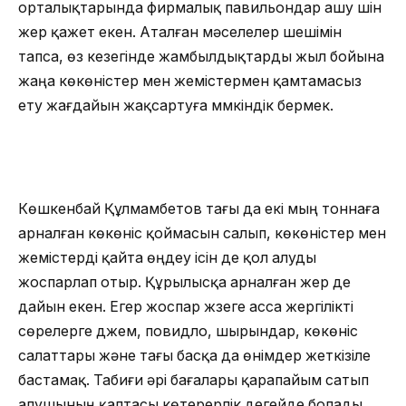
орталықтарында фирмалық павильондар ашу үшін
жер қажет екен. Аталған мәселелер шешімін
тапса, өз кезегінде жамбылдықтарды жыл бойына
жаңа көкөністер мен жемістермен қамтамасыз
ету жағдайын жақсартуға мүмкіндік бермек.
Көшкенбай Құлмамбетов тағы да екі мың тоннаға
арналған көкөніс қоймасын салып, көкөністер мен
жемістерді қайта өңдеу ісін де қол алуды
жоспарлап отыр. Құрылысқа арналған жер де
дайын екен. Егер жоспар жүзеге асса жергілікті
сөрелерге джем, повидло, шырындар, көкөніс
салаттары және тағы басқа да өнімдер жеткізіле
бастамақ. Табиғи әрі бағалары қарапайым сатып
алушының қалтасы көтерерлік дегейде болады