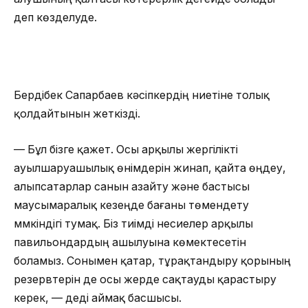
деп көзделуде.
Бердібек Сапарбаев кәсіпкердің ниетіне толық
қолдайтынын жеткізді.
— Бұл бізге қажет. Осы арқылы жергілікті
ауылшаруашылық өнімдерін жинап, қайта өңдеу,
алыпсатарлар санын азайту және бастысы
маусымаралық кезеңде бағаны төмендету
мүмкіндігі тумақ. Біз тиімді несиелер арқылы
павильондардың ашылуына көмектесетін
боламыз. Сонымен қатар, тұрақтандыру қорының
резервтерін де осы жерде сақтауды қарастыру
керек, — деді аймақ басшысы.