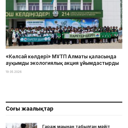
«Көлсай көлдері» МҰТП Алматы қаласында
ауқымды экологиялық акция ұйымдастырды
19.05.2026
Соңғы жаңалықтар
Гараж маңынан табылған мәйіт