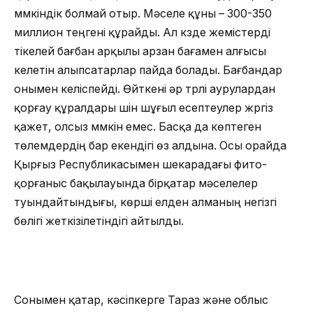
мүмкіндік болмай отыр. Мәселе құны – 300-350
миллион теңгені құрайды. Ал күзде жемістерді
тікелей бағбан арқылы арзан бағамен алғысы
келетін алыпсатарлар пайда болады. Бағбандар
онымен келіспейді. Өйткені әр түрлі аурулардан
қорғау құралдары үшін шұғыл есептеулер жүргіз
қажет, олсыз мүмкін емес. Басқа да көптеген
төлемдердің бар екендігі өз алдына. Осы орайда
Қырғыз Республикасымен шекарадағы фито-
қорғаныс бақылауында бірқатар мәселелер
туындайтындығы, көрші елден алманың негізгі
бөлігі жеткізілетіндігі айтылды.
Сонымен қатар, кәсіпкерге Тараз және облыс