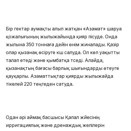
Бір гектар аумақты алып жатқан «Азамат» шаруа
қожалығының жылыжайында қияр пісуде. Онда
жылына 350 тоннаға дейін өнім жиналады. Қазір
олар қызанақ өсіруге күш салуда. Ол көп уақытты
талап етеді және қымбатқа түседі. Алайда,
қызанақтың бағасы барлық шығындарды өтеуге
қауқарлы. Азаматтықтар қиярды жылыжайда
тікелей 220 теңгеден сатуда.
Одан әрі аймақ басшысы Қапал жүйесінің
ирригациялық және дренаждық желілерін