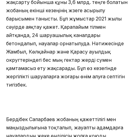
жақсарту бойынша құны 3,6 млрд. теңге болатын
жобаның екінші кезеңінің жүзеге асырылу
барысымен танысты. Бұл жұмыстар 2021 жылы
сәуірде аяқтау қажет. Қарапайым тілмен
айтқанда, 24 шаруашылық каналдары
бетондалып, науалар орнатылуда. Нәтижесінде
Жамбыл, Көлқайнар және Қарасу ауылдық
округтеріндегі бес мың гектар жерді сумен
қамтамасыз ету жақсарады. Бұл өз кезегінде
жергілікті шаруаларға жоғары өнім алуға септігін
тигізбек.
Бердібек Сапарбаев жобаның қажеттілігі мен
маңыздылығына тоқталып, жауапты адамдарға
науалардың жеке өндірісін жолға қоюды