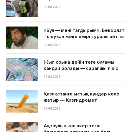
07.08.2026
«Бұл — менің тағдырым»: Бекболат
Тілеухан жеке өмірі туралы айтты
07.08.2026
Жыл соңына дейін теңге бағамы
қандай болады — сарапшы пікірі
07.08.2026
Қазақстанға ыстық күндер келе
жатыр — Қазгидромет
07.08.2026
Ақтаулық кәсіпкер тегін
балмұздақ таратам деп басы