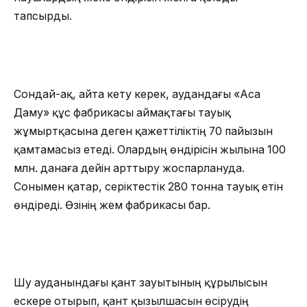
тапсырды.
Сондай-ақ, айта кету керек, аудандағы «Аса
Даму» құс фабрикасы аймақтағы тауық
жұмыртқасына деген қажеттіліктің 70 пайызын
қамтамасыз етеді. Олардың өндірісін жылына 100
млн. данаға дейін арттыру жоспарлануда.
Сонымен қатар, серіктестік 280 тонна тауық етін
өндіреді. Өзінің жем фабрикасы бар.
Шу ауданындағы қант зауытының құрылысын
ескере отырып, қант қызылшасын өсірудің