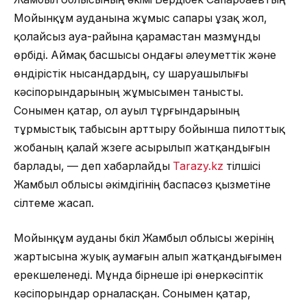
Мойынқұм ауданына жұмыс сапары ұзақ жол,
қолайсыз ауа-райына қарамастан мазмұнды
өрбіді. Аймақ басшысы ондағы әлеуметтік және
өндірістік нысандардың, су шаруашылығы
кәсіпорындарының жұмысымен танысты.
Сонымен қатар, ол ауыл тұрғындарының
тұрмыстық табысын арттыру бойынша пилоттық
жобаның қалай жүзеге асырылып жатқандығын
барлады, — деп хабарлайды
Tarazy.kz
тілшісі
Жамбыл облысы әкімдігінің баспасөз қызметіне
сілтеме жасап.
Мойынқұм ауданы бүкіл Жамбыл облысы жерінің
жартысына жуық аумағын алып жатқандығымен
ерекшеленеді. Мұнда бірнеше ірі өнеркәсіптік
кәсіпорындар орналасқан. Сонымен қатар,