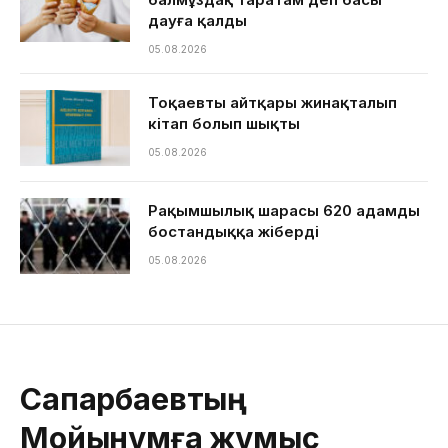
дауға қалды
05.08.2026
Тоқаевтың айтқары жинақталып
кітап болып шықты
05.08.2026
Рақымшылық шарасы 620 адамды
бостандыққа жіберді
05.08.2026
Сапарбаевтың
Мойынқұмға жұмыс