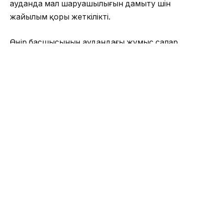
ауданда мал шаруашылығын дамыту үшін
жайылым қоры жеткілікті.
Өңір басшысының аудандағы жұмыс сапар
әлеуметтік мекеме – Айдарлы ауылындағы №2
орта мектептен басталды. Онда мектепке дейінгі
балаларға арналған «Балапан» шағын орталығы
жұмыс істейді. Ғимарат 50 жылдан астам уақыт
бойы күрделі жөндеу көрмеген.
Облыс әкімі мекемедегі лингвистикалық, ағылшын
және робототехника кабинеттерімен танысты.
Білім көрсеткіші ойдағыдай десек те, мектеп
түлектерімен байланыс оң жолға қойылмаған. Бұл
орайда оқу орнының әкімшілігі түлектерді мектеп
тіршілігі мен мәселелесіне барынша тартуға ықпал
ететін «Tulek.kz» сайтына тиісті деңгейде мән