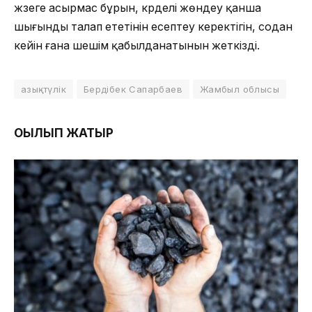
жүзеге асырмас бұрын, күрделі жөндеу қанша
шығынды талап ететінін есептеу керектігін, содан
кейін ғана шешім қабылданатынын жеткізді.
азық-түлік
Бердібек Сапарбаев
Жамбыл облысы
ОҚЫЛЫП ЖАТЫР