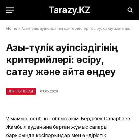
Tarazy.KZ
Home
»
Азық-түлік қауіпсіздігінің критерийлері: өсіру, сақтау және қайта өңдеу
Азық-түлік қауіпсіздігінің
критерийлері: өсіру,
сақтау және қайта өңдеу
ӨҢІР ТЫНЫСЫ
03.05.2020
2 мамыр, сенбі күні облыс әкімі Бердібек Сапарбаев
Жамбыл ауданына барған жұмыс сапары
барысында кәсіпорындар мен өндірістік