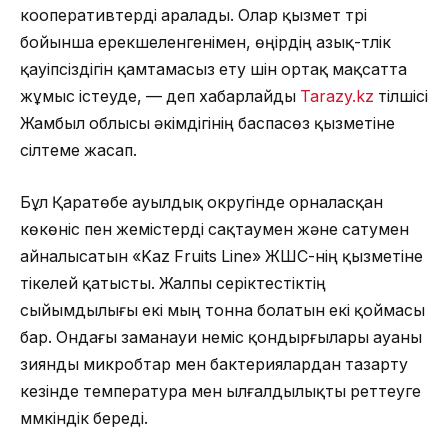
кооперативтерді аралады. Олар қызмет түрі
бойынша ерекшеленгенімен, өңірдің азық-түлік
қауіпсіздігін қамтамасыз ету үшін ортақ мақсатта
жұмыс істеуде, — деп хабарлайды
Tarazy.kz
тілшісі
Жамбыл облысы әкімдігінің баспасөз қызметіне
сілтеме жасап.
Бұл Қаратөбе ауылдық округінде орналасқан
көкөніс пен жемістерді сақтаумен және сатумен
айналысатын «Kaz Fruits Line» ЖШС-нің қызметіне
тікелей қатысты. Жалпы серіктестіктің
сыйымдылығы екі мың тонна болатын екі қоймасы
бар. Ондағы заманауи неміс қондырғылары ауаны
зиянды микробтар мен бактериялардан тазарту
кезінде температура мен ылғалдылықты реттеуге
мүмкіндік береді.