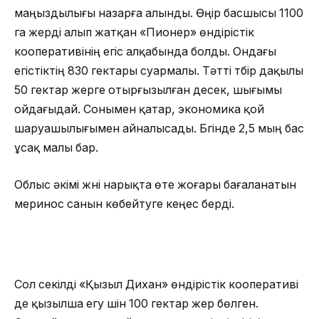
маңыздылығы назарға алынды. Өңір басшысы 1100
га жерді алып жатқан «Пионер» өндірістік
кооперативінің егіс алқабында болды. Ондағы
егістіктің 830 гектары суармалы. Тәтті түбір дақылы
50 гектар жерге отырғызылған десек, шығымы
ойдағыдай. Сонымен қатар, экономика қой
шаруашылығымен айналысады. Бүгінде 2,5 мың бас
ұсақ малы бар.
Облыс әкімі жүні нарықта өте жоғары бағаланатын
меринос санын көбейтуге кеңес берді.
Сол секілді «Қызыл Дихан» өндірістік кооперативі
де қызылша егу үшін 100 гектар жер бөлген.