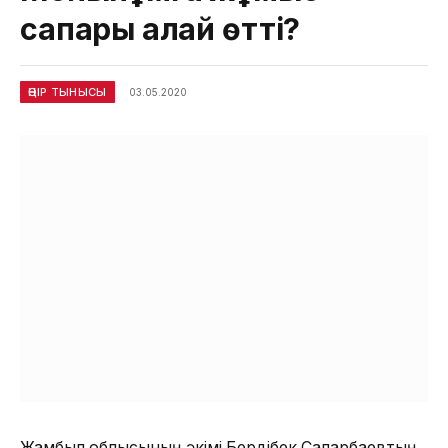
сапары қалай өтті?
ӨҢІР ТЫНЫСЫ
03.05.2020
Жамбыл облысының әкімі Бердібек Сапарбаевтың