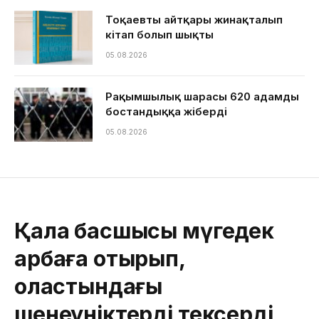
Тоқаевтың айтқары жинақталып
кітап болып шықты
05.08.2026
Рақымшылық шарасы 620 адамды
бостандыққа жіберді
05.08.2026
Қала басшысы мүгедек
арбаға отырып,
қоластындағы
шенеуніктерді тексерді