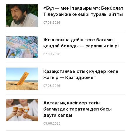
«Бұл — менің тағдырым»: Бекболат
Тілеухан жеке өмірі туралы айтты
07.08.2026
Жыл соңына дейін теңге бағамы
қандай болады — сарапшы пікірі
07.08.2026
Қазақстанға ыстық күндер келе
жатыр — Қазгидромет
07.08.2026
Ақтаулық кәсіпкер тегін
балмұздақ таратам деп басы
дауға қалды
05.08.2026