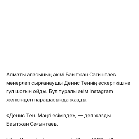
Алматы қаласының әкімі Бақытжан Сағынтаев
мәнерлеп сырғанаушы Денис Теннің ескерткішіне
гүл шоғын қойды. Бұл туралы әкім Instagram
желісіндегі парақшасында жазды.
«Денис Тен. Мәңгі есімізде», — деп жазды
Бақытжан Сағынтаев.