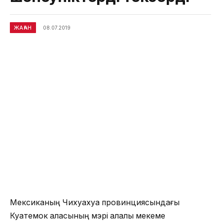
ЖАҺАН
08.07.2019
Мексиканың Чихуахуа провинциясындағы
Куатемок қаласының мэрі қалалық мекеме