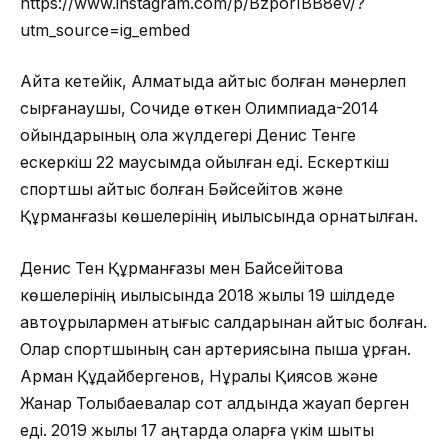
https://www.instagram.com/p/BzporIBB8ev/?
utm_source=ig_embed
Айта кетейік, Алматыда қайтыс болған мәнерлеп
сырғанаушы, Сочиде өткен Олимпиада-2014
ойындарының қола жүлдегері Денис Тенге
ескеркіш 22 маусымда қойылған еді. Ескерткіш
спортшы қайтыс болған Бәйсейітов және
Құрманғазы көшелерінің қиылысында орнатылған.
Денис Тен Құрманғазы мен Байсейітова
көшелерінің қиылысында 2018 жылы 19 шілдеде
автоұрылармен қақтығыс салдарынан қайтыс болған.
Олар спортшының сан артериясына пышақ ұрған.
Арман Құдайбергенов, Нұралы Қиясов және
Жанар Толыбаевалар сот алдында жауап берген
еді. 2019 жылы 17 қаңтарда оларға үкім шықты