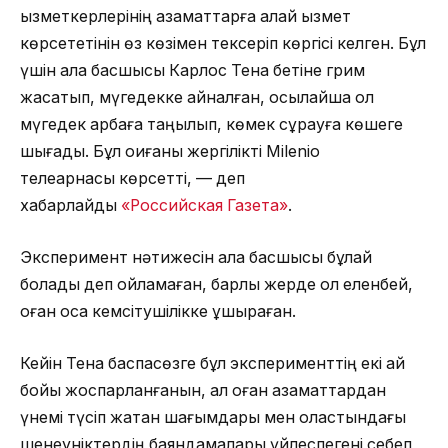
қызметкерлерінің азаматтарға қалай қызмет
көрсететінін өз көзімен тексеріп көргісі келген. Бұл
үшін қала басшысы Карлос Тена бетіне грим
жасатып, мүгедекке айналған, осылайша ол
мүгедек арбаға таңылып, көмек сұрауға көшеге
шығады. Бұл оқиғаны жергілікті Milenio
телеарнасы көрсетті, — деп
хабарлайды
«Российская Газета»
.
Эксперимент нәтижесін қала басшысы бұлай
болады деп ойламаған, барлық жерде ол еленбей,
оған қоса кемсітушілікке ұшыраған.
Кейін Тена баспасөзге бұл эксперименттің екі ай
бойы жоспарланғанын, ал оған азаматтардан
үнемі түсіп жатқан шағымдары мен қоластындағы
шенеуніктердің баяндамалары үйлеспегені себеп