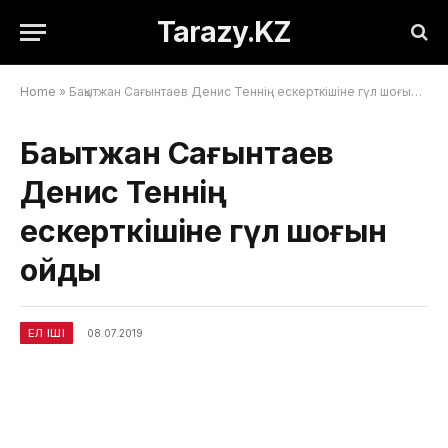
Tarazy.KZ
Home
»
Бақытжан Сағынтаев Денис Теннің ескерткішіне гүл шоғын қойды
Бақытжан Сағынтаев
Денис Теннің
ескерткішіне гүл шоғын
қойды
ЕЛ ІШІ
08.07.2019