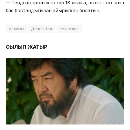
— Тенді өлтірген жігіттер 18 жылға, ал қыз төрт жыл
бас бостандығынан айырылған болатын.
Алматы
Денис Тен
ескерткіш
ОҚЫЛЫП ЖАТЫР