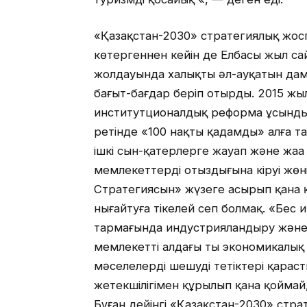
«Қазақстан-2030» стратегиялық жосп
көтергеннен кейін де Елбасы жыл са
жолдауында халықтың әл-ауқатын дам
бағыт-бағдар беріп отырды. 2015 жы
институтционалдық реформа ұсынды.
ретінде «100 нақты қадамды» алға т
ішкі сын-қатерлерге жауап және жаңа
мемлекеттердің отыздығына кіруі жөн
Стратегиясын» жүзеге асырып қана қ
нығайтуға тікелей сеп болмақ. «Бес
тармағында индустрияландыру және 
мемлекеттің алдағы тың экономикалық
мәселелерді шешудің тетіктері қарас
жетекшілігімен құрылып қана қоймай,
Бұған дейінгі «Қазақстан-2030» стра