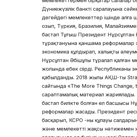
мемлекеттермен бірқатар салалар бой
Дүниежүзілік банктің саралауына сәйке
деңгейдегі мемлекеттер ішінде алға
озып, Түркия, Бразилия, Малайзиямен 
бастап Тұңғыш Президент Нұрсұлтан 
тұрақтануына қаншама реформалар ж
экономика құлдырап, халықтың әлеу
Нұрсұлтан Әбішұлы тұралап қалған м
жолында еңбек сіңірді. Республиканың
қабылданды. 2018 жылы АҚШ-тың Strat
сайтында «Тhe More Things Change, t
сараптамалық материал жариялады. 
бастап билікте болған ел басшысы 
реформалар жасады. Президент респу
басқарып, КСРО -ның құлауы салдары
және мемлекетті жақсы нәтижемен жа