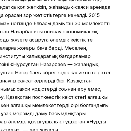
ақсатқа қол жеткізіп, жаһандық-саяси аренада
а орасан зор жетістіктерге кенелді. 2015
» негізінде Елбасы дамыған 30 мемлекеттің
ұлтан Назарбаевтың осынау экономикалық
ы жүзеге асыруға әлемдік кеңістік те
аларға жоғары баға берді. Мәселен,
 институты халықаралық бағдарламар
інің «Нұрсұлтан Назарбаев — жаһандық
лтан Назарбаев көрегендік қасиетін стратег
санаулы саясаткерлердің бірі. Қазақстан
нымы: саяси үрдістердің соңынан еру емес,
 Қазақстан посткеңестік кеңістіктегі алғашқы
кен алғашқы мемлекеттердің бірі болғандығы
ің ұзақ мерзімді даму басымдықтары
 бар әлемде қызығушылық тудырған «Нұрды
ықтады», — деп жазады.