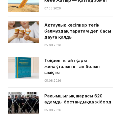
келе жатыр — Қазгидромет
07.08.2026
Ақтаулық кәсіпкер тегін
балмұздақ таратам деп басы
дауға қалды
05.08.2026
Тоқаевтың айтқары
жинақталып кітап болып
шықты
05.08.2026
Рақымшылық шарасы 620
адамды бостандыққа жіберді
05.08.2026