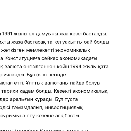
н 1991 жылы ел дамуының жаңа кезеңі басталды.
ихты жаза бастасақ та, ол уақытты оңай болды
л жеткізген мемлекеттің экономикалық
ңа Конституцияға сәйкес экономикадағы
 валюта енгізілгеннен кейін 1994 жылы қатаң
рияланды. Бұл өз кезегінде
қпал етті. Ұлттық валютаның пайда болуы
 тарихи қадам болды. Кезекті экономикалық
дар аралығын құрады. Бұл тұста
дісі тәмамдалып, инвестициялық
ырымына өту кезеңіне аяқ басты.