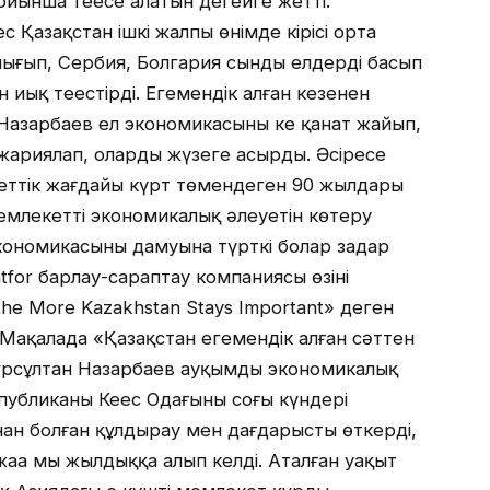
ынша теңесе алатын деңгейге жетті.
с Қазақстан ішкі жалпы өнімде кірісі орта
 шығып, Сербия, Болгария сынды елдерді басып
иық теңестірді. Егемендік алған кезеңнен
Назарбаев ел экономикасының кең қанат жайып,
ариялап, оларды жүзеге асырды. Әсіресе
меттік жағдайы күрт төмендеген 90 жылдары
емлекеттің экономикалық әлеуетін көтеру
 экономикасының дамуына түрткі болар заңдар
for барлау-сараптау компаниясы өзінің
he More Kazakhstan Stays Important» деген
Мақалада «Қазақстан егемендік алған сәттен
Нұрсұлтан Назарбаев ауқымды экономикалық
бликаны Кеңес Одағының соңғы күндері
нан болған құлдырау мен дағдарысты өткерді,
ңа мың жылдыққа алып келді. Аталған уақыт