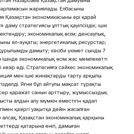
тан Назарбаев Қазақстан дамуының
дарламасын жариялады. Елбасының
ия Қазақстан экономикасының әрі қарай
 даму стратегиясы ұлттық қауіпсіздік; ішкі
ектендіру; экономикалық өсім; денсаулық,
ының әл-ауқаты; энергетикалық ресурстар;
ақұрылымды дамыту; кәсіби үкімет сынды 7
ң ішінде экономикалық өсім жас мемлекеттің
 көзір еді. Стратегияға сәйкес экономикалық
стиция мен ішкі жинақтарды тарту арқылы
зделді. Яғни бұл айтулы мақсат тұрақты
сер қаражат санын арттыру, жұмыссыздық
ыстың алдын алу мүмкін еместігін қадап
гімен қазіргі уақытқа дейін жасалған
алсақ, Қазақстан экономикалық қарқыны
тердің қатарына еніп, дамыған