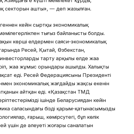
ық Азиядағы ең күшті мемлекет құрды,
лық секторын ашты», — деп жазылған.
лгеннен кейін сыртқы экономикалық
мәмілегерлікпен тығыз байланысты болды.
жақын көрші елдермен саяси-экономикалық
атарында Ресей, Қытай, Өзбекстан,
 инвесторларды тарту арқылы елде жаңа
еріп, жаңа жұмыс орындары ашылды. Халықты
ақсат еді. Ресей Федерациясының Президенті
нмен экономикалық жағдайдың жақсы екенін
атқанын айтқан еді. «Қазақстан ТМД
 әріптестеріміздің ішінде Беларусиядан кейін
омика саласындағы біздің қарым-қатынасымыздың
логиялар, ғарыш, көмірсутегі, бұл көлік
сей үшін де әлеуеті жоғары саналатын