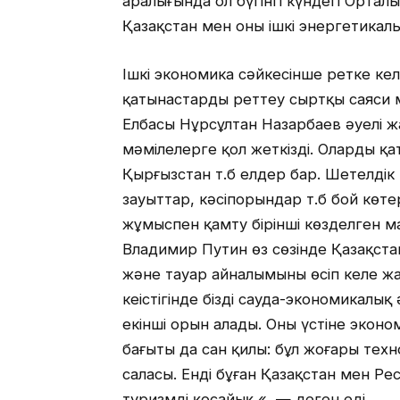
аралығында ол бүгінгі күндегі Ортал
Қазақстан мен оның ішкі энергетика
Ішкі экономика сәйкесінше ретке ке
қатынастарды реттеу сыртқы саяси 
Елбасы Нұрсұлтан Назарбаев әуелі 
мәмілелерге қол жеткізді. Олардың қ
Қырғызстан т.б елдер бар. Шетелдік
зауыттар, кәсіпорындар т.б бой көт
жұмыспен қамту бірінші көзделген м
Владимир Путин өз сөзінде Қазақста
және тауар айналымының өсіп келе ж
кеңістігінде біздің сауда-экономикалық
екінші орын алады. Оның үстіне экон
бағыты да сан қилы: бұл жоғары техно
саласы. Енді бұған Қазақстан мен Ре
туризмді қосайық «, — деген еді.