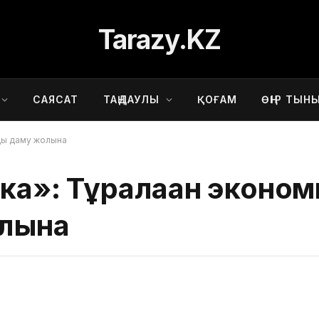
Tarazy.KZ
САЯСАТ
ТАҢДАУЛЫ
ҚОҒАМ
ӨҢІР ТЫН
нды даму жолына
ка»: Тұралаған эконо
лына