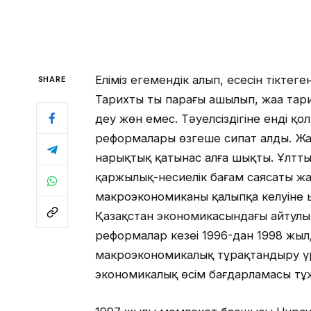
Еліміз егемендік алып, еңсесін тіктеге
SHARE
Тарихтың тың парағы ашылып, жаңа тар
деу жөн емес. Тәуелсіздігіне енді қо
реформалары өзгеше сипат алды. Жа
нарықтық қатынас алға шықты. Ұлттық
қаржылық-несиелік бағам саясаты жа
макроэкономиканың қалыпқа келуіне ы
Қазақстан экономикасындағы айтулы
реформалар кезеңі 1996-дан 1998 жыл
макроэкономикалық тұрақтандыру үр
экономикалық өсім бағдарламасы тұж