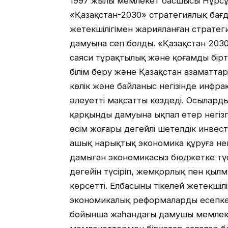
1997 жылы мемлекет басшысы Нұрсұл
«Қазақстан-2030» стратегиялық бағ
жетекшілігімен жарияланған стратег
дамуына сеп болды. «Қазақстан 2030»
саяси тұрақтылық және қоғамды бірт
білім беру және Қазақстан азаматтар
көлік және байланыс негізінде инфр
әлеуетті мақсатты көздеді. Осыларды
қарқынды дамуына ықпал етер негізгі
өсім жоғары деңгейлі шетелдік инве
ашық нарықтық экономика құруға негі
дамыған экономикасыз бюджетке тү
деңгейін түсіріп, жемқорлық пен қылм
көрсетті. Елбасының тікелей жетекшілі
экономикалық реформаларды есепке 
бойынша жаһандағы дамушы мемлекет