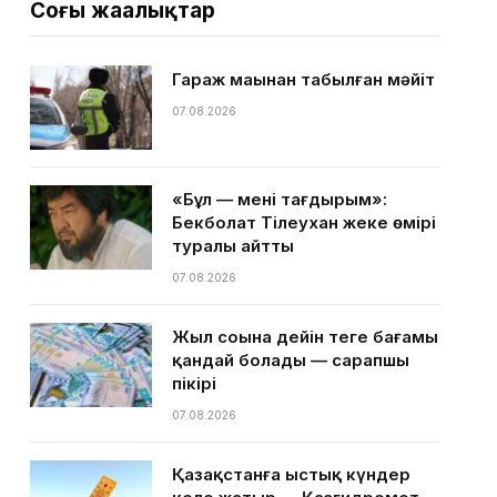
Соңғы жаңалықтар
Гараж маңынан табылған мәйіт
07.08.2026
«Бұл — менің тағдырым»:
Бекболат Тілеухан жеке өмірі
туралы айтты
07.08.2026
Жыл соңына дейін теңге бағамы
қандай болады — сарапшы
пікірі
07.08.2026
Қазақстанға ыстық күндер