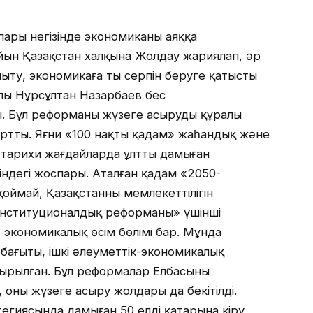
ары негізінде экономиканы аяққа
йын Қазақстан халқына Жолдау жариялап, әр
ыту, экономикаға тың серпін беруге қатысты
лы Нұрсұлтан Назарбаев бес
 Бұл реформаны жүзеге асырудың құралы
артты. Яғни «100 нақты қадам» жаһандық және
 тарихи жағдайларда ұлттың дамыған
індегі жоспары. Аталған қадам «2050-
оймай, Қазақстанның мемлекеттілігін
 институционалдық реформаның» үшінші
экономикалық өсім бөлімі бар. Мұнда
 бағыты, ішкі әлеуметтік-экономикалық
тырылған. Бұл реформалар Елбасының
 оны жүзеге асыру жолдары да бекітілді.
тегиясында дамыған 50 елдің қатарына кіру