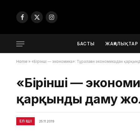
Facebook
X
Instagram
(Twitter)
БАСТЫ
ЖАҢАЛЫҚТАР
Home
»
«Бірінші — экономика»: Тұралаған экономикадан қарқы
«Бірінші — экономи
қарқынды даму жо
ЕЛ ІШІ
25.11.2019