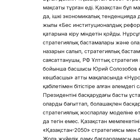
мақсаты тұрған еді. Қазақстан бұл м
да, ішкі экономикалық тенденцияда д
жылы «Бес институционалдық реформа
қатарына кіру міндетін қойды. Нұрс
стратегиялық бастамалары және олард
назарын салып, стратегиялық бастам
саясаттанушы, РФ Ұлттық стратегия
бойынша басшысы Юрий Солозобов өз
көшбасшы» атты мақаласында «Нұрсұ
қабілетімен бітістіре алған әлемдегі 
Президентінің басқарудағы басты ұста
оларды бағыттап, болашақпен басқару.
стратегиялық жоспарлау моделіне өт
да тегін емес. Қазақстан мемлекетін
«Қазақстан-2050» стратегиясы мен
Жол» жүйелік даму бағдарламасы ан