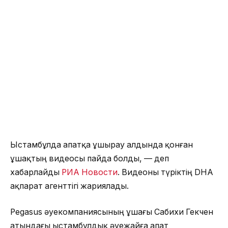
Ыстамбұлда апатқа ұшырау алдында қонған
ұшақтың видеосы пайда болды, — деп
хабарлайды
РИА Новости
. Видеоны түріктің DHA
ақпарат агенттігі жариялады.
Pegasus әуекомпаниясының ұшағы Сабихи Гекчен
атындағы ыстамбұлдық әуежайға апат