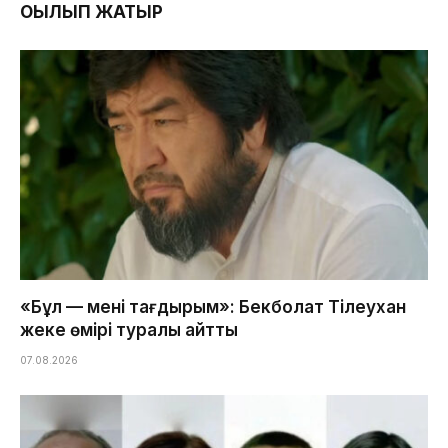
ОҚЫЛЫП ЖАТЫР
«Бұл — менің тағдырым»: Бекболат Тілеухан
жеке өмірі туралы айтты
07.08.2026