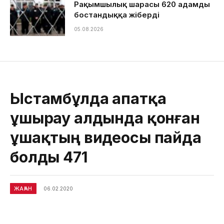
Рақымшылық шарасы 620 адамды
бостандыққа жіберді
05.08.2026
Ыстамбұлда апатқа
ұшырау алдында қонған
ұшақтың видеосы пайда
болды 471
ЖАҺАН
06.02.2020