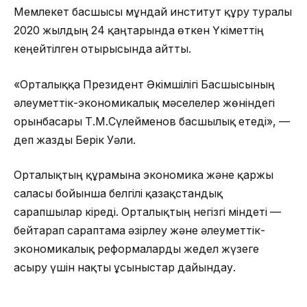
Мемлекет басшысы мұндай институт құру туралы
2020 жылдың 24 қаңтарында өткен Үкіметтің
кеңейтілген отырысында айтты.
«Орталыққа Президент Әкімшілігі Басшысының
әлеуметтік-экономикалық мәселелер жөніндегі
орынбасары Т.М.Сүлейменов басшылық етеді», —
деп жазды Берік Уәли.
Орталықтың құрамына экономика және қаржы
саласы бойынша белгілі қазақстандық
сарапшылар кіреді. Орталықтың негізгі міндеті —
бейтарап сараптама әзірлеу және әлеуметтік-
экономикалық реформаларды жедел жүзеге
асыру үшін нақты ұсыныстар дайындау.