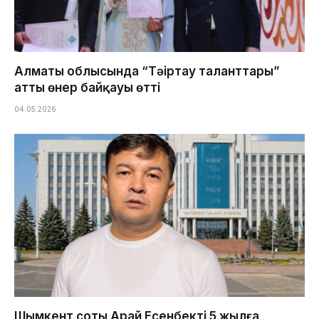
Алматы облысында “Тәңіртау таланттары”
атты өнер байқауы өтті
04.05.2026
Шымкент соты Арай Есенбекті 5 жылға