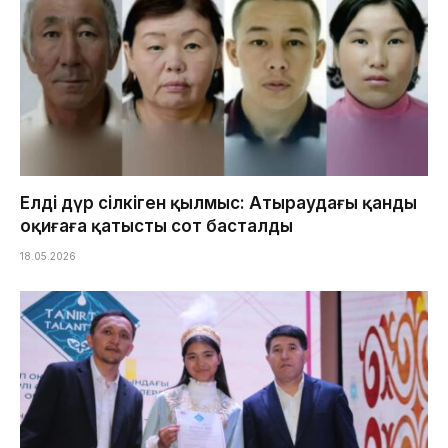
Елді дүр сілкіген қылмыс: Атыраудағы қанды
оқиғаға қатысты сот басталды
18.05.2026