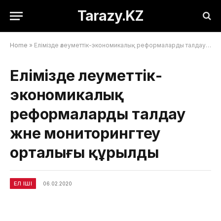
Tarazy.KZ
Home
»
Елімізде әлеуметтік-экономикалық реформаларды талдау және мониторингтеу орталығы құрылды
Елімізде әлеуметтік-
экономикалық
реформаларды талдау
және мониторингтеу
орталығы құрылды
ЕЛ ІШІ
06.02.2020