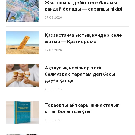
Жыл соңына дейін теңге бағамы
қандай болады — сарапшы пікірі
07.08.2026
Қазақстанға ыстық күндер келе
жатыр — Қазгидромет
07.08.2026
Ақтаулық кәсіпкер тегін
балмұздақ таратам деп басы
дауға қалды
05.08.2026
Тоқаевтың айтқары жинақталып
кітап болып шықты
05.08.2026