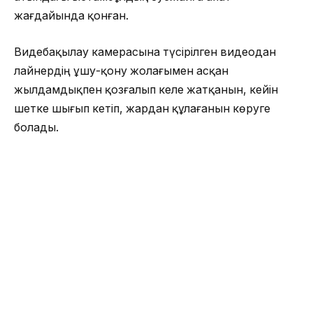
жағдайында қонған.
Видебақылау камерасына түсірілген видеодан
лайнердің ұшу-қону жолағымен асқан
жылдамдықпен қозғалып келе жатқанын, кейін
шетке шығып кетіп, жардан құлағанын көруге
болады.