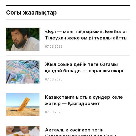
Соңғы жаңалықтар
«Бұл — менің тағдырым»: Бекболат
Тілеухан жеке өмірі туралы айтты
07.08.2026
Жыл соңына дейін теңге бағамы
қандай болады — сарапшы пікірі
07.08.2026
Қазақстанға ыстық күндер келе
жатыр — Қазгидромет
07.08.2026
Ақтаулық кәсіпкер тегін