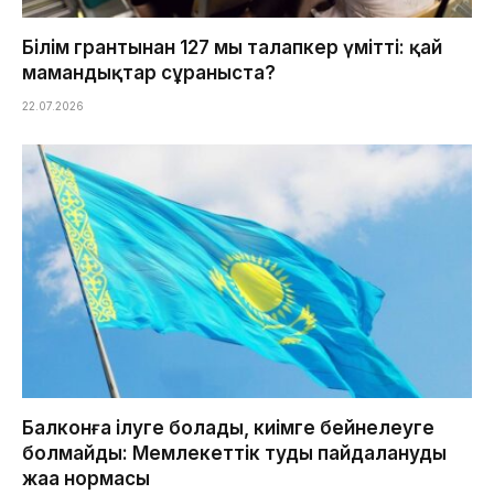
Білім грантынан 127 мың талапкер үмітті: қай
мамандықтар сұраныста?
22.07.2026
Балконға ілуге болады, киімге бейнелеуге
болмайды: Мемлекеттік туды пайдаланудың
жаңа нормасы