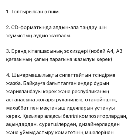
1. Толтырылған өтінім.
2. CD-форматында алдын-ала таңдау үшін
жұмыстың аудио жазбасы.
3. Бренд кітапшасының эскиздері (нобай A4, A3
қағазының қалың парағына жазылуы керек)
4. Шығармашылықты сипаттайтын түсіндірме
жазба. Байқауға бағытталған әндер бұрын
жарияланбауы керек және республиканың
астанасына жоғары руханилық, отансүйгіштік,
махаббат пен мақтаныш идеяларын ұстануы
керек. Қазылар алқасы белгілі композиторлардан,
ақындардан, суретшілерден, дизайнерлерден
және ұйымдастыру комитетінің мүшелерінен