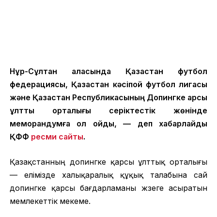
Нұр-Сұлтан қаласында Қазақстан футбол
федерациясы, Қазақстан кәсіпқой футбол лигасы
және Қазақстан Республикасының Допингке қарсы
ұлттық орталығы серіктестік жөнінде
меморандумға қол қойды, — деп хабарлайды
ҚФФ
ресми сайты
.
Қазақстанның допингке қарсы ұлттық орталығы
— елімізде халықаралық құқық талабына сай
допингке қарсы бағдарламаны жүзеге асыратын
мемлекеттік мекеме.