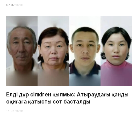
07.07.2026
Елді дүр сілкіген қылмыс: Атыраудағы қанды
оқиғаға қатысты сот басталды
18.05.2026