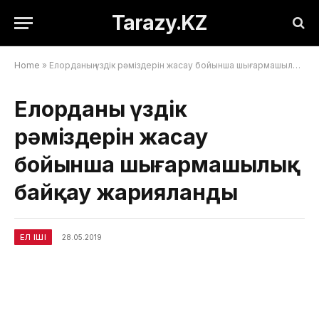
Tarazy.KZ
Home
»
Елорданың үздік рәміздерін жасау бойынша шығармашылық байқау жарияланды
Елорданың үздік
рәміздерін жасау
бойынша шығармашылық
байқау жарияланды
ЕЛ ІШІ
28.05.2019