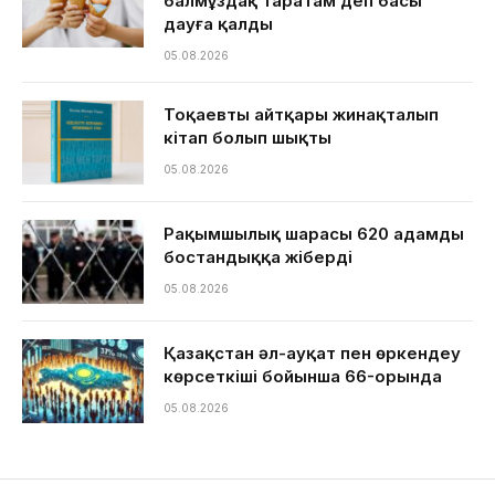
балмұздақ таратам деп басы
дауға қалды
05.08.2026
Тоқаевтың айтқары жинақталып
кітап болып шықты
05.08.2026
Рақымшылық шарасы 620 адамды
бостандыққа жіберді
05.08.2026
Қазақстан әл-ауқат пен өркендеу
көрсеткіші бойынша 66-орында
05.08.2026