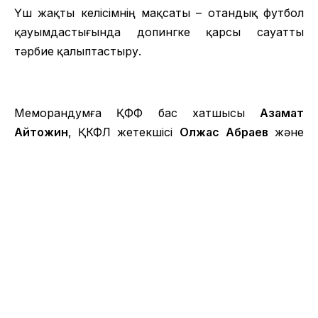
Үш жақты келісімнің мақсаты – отандық футбол
қауымдастығында допингке қарсы сауатты
тәрбие қалыптастыру.
Меморандумға ҚФФ бас хатшысы
Азамат
Айтқожин
, ҚКФЛ жетекшісі
Олжас Абраев
және
ҚазДҚҰО директоры
Майра Бақашева
қол қойды.
Допингке қарсы саясаттың тиімділігін арттыру
және онымен күресте әлемдегі тенденцияларды
сақтау мақсатында биыл отандық клубтардың
мамандарына арналған семинар
ұйымдастырылады. Олар спортта тыйым
салынған әдістердің тізімімен танысады. Сонымен
қатар, жергілікті жерлерде футболшылармен