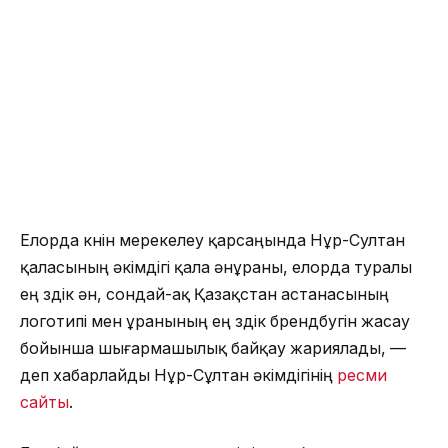
Елорда күнін мерекелеу қарсаңында Нұр-Султан
қаласының әкімдігі қала әнұраны, елорда туралы
ең үздік ән, сондай-ақ Қазақстан астанасының
логотипі мен ұранының ең үздік брендбугін жасау
бойынша шығармашылық байқау жариялады, —
деп хабарлайды Нұр-Сұлтан әкімдігінің
ресми
сайты
.