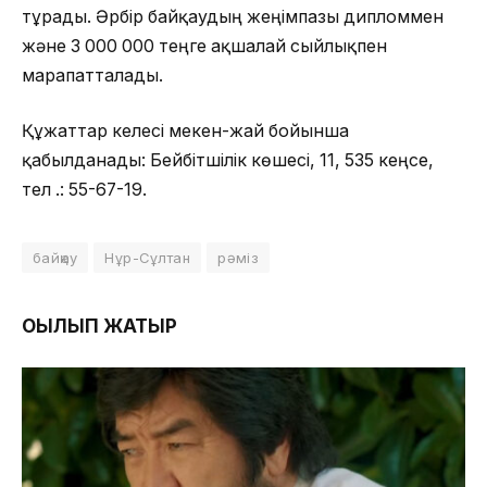
тұрады. Әрбір байқаудың жеңімпазы дипломмен
және 3 000 000 теңге ақшалай сыйлықпен
марапатталады.
Құжаттар келесі мекен-жай бойынша
қабылданады: Бейбітшілік көшесі, 11, 535 кеңсе,
тел .: 55-67-19.
байқау
Нұр-Сұлтан
рәміз
ОҚЫЛЫП ЖАТЫР