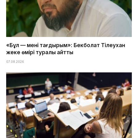
«Бұл — менің тағдырым»: Бекболат Тілеухан
жеке өмірі туралы айтты
07.08.2026