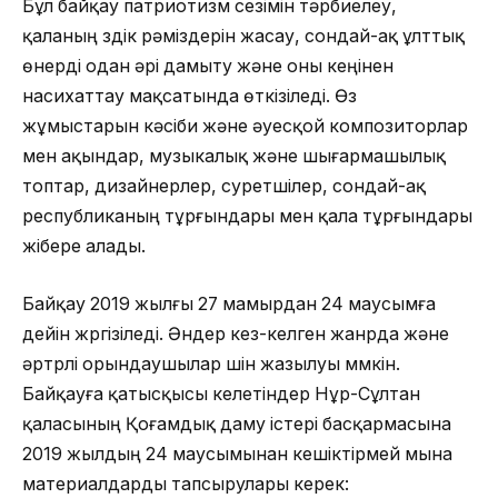
Бұл байқау патриотизм сезімін тәрбиелеу,
қаланың үздік рәміздерін жасау, сондай-ақ ұлттық
өнерді одан әрі дамыту және оны кеңінен
насихаттау мақсатында өткізіледі. Өз
жұмыстарын кәсіби және әуесқой композиторлар
мен ақындар, музыкалық және шығармашылық
топтар, дизайнерлер, суретшілер, сондай-ақ
республиканың тұрғындары мен қала тұрғындары
жібере алады.
Байқау 2019 жылғы 27 мамырдан 24 маусымға
дейін жүргізіледі. Әндер кез-келген жанрда және
әртүрлі орындаушылар үшін жазылуы мүмкін.
Байқауға қатысқысы келетіндер Нұр-Сұлтан
қаласының Қоғамдық даму істері басқармасына
2019 жылдың 24 маусымынан кешіктірмей мына
материалдарды тапсырулары керек: