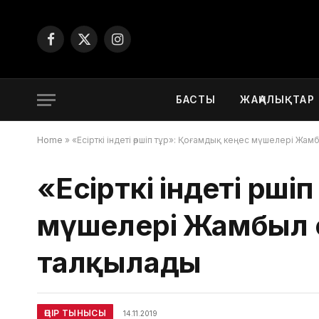
Facebook
X
Instagram
(Twitter)
БАСТЫ
ЖАҢАЛЫҚТАР
Home
»
«Есірткі індеті өршіп тұр»: Қоғамдық кеңес мүшелері 
«Есірткі індеті өрш
мүшелері Жамбыл 
талқылады
ӨҢІР ТЫНЫСЫ
14.11.2019