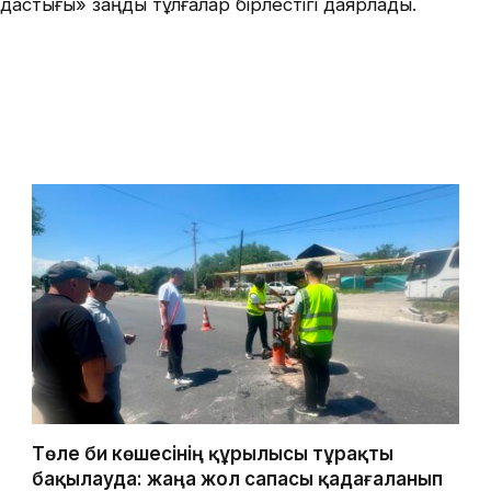
стығы» заңды тұлғалар бірлестігі даярлады.
Төле би көшесінің құрылысы тұрақты
бақылауда: жаңа жол сапасы қадағаланып