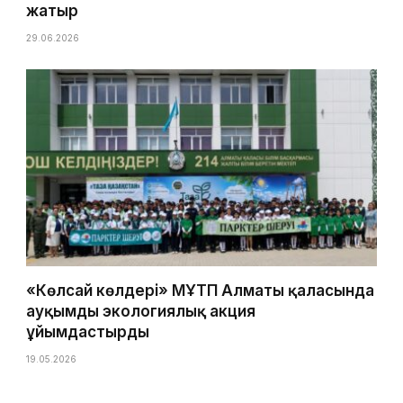
жатыр
29.06.2026
«Көлсай көлдері» МҰТП Алматы қаласында
ауқымды экологиялық акция
ұйымдастырды
19.05.2026