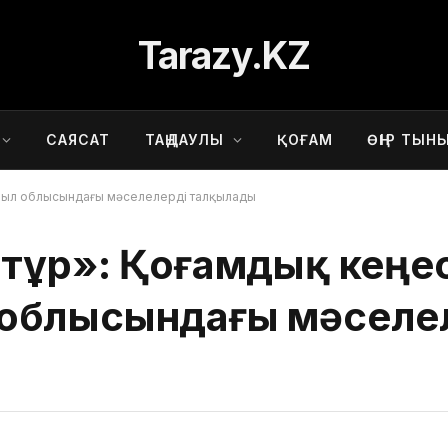
Tarazy.KZ
САЯСАТ
ТАҢДАУЛЫ
ҚОҒАМ
ӨҢІР ТЫН
Жамбыл облысындағы мәселелерді талқылады
іп тұр»: Қоғамдық кеңе
облысындағы мәселе