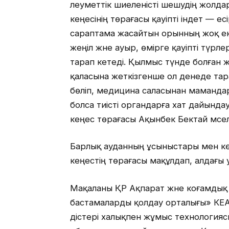
әлеуметтік шиеленісті шешудің жолд
кеңесінің төрағасы қауіпті індет — 
сараптама жасайтын орынның жоқ екен
жеңіл және ауыр, өмірге қауіпті түрл
тарап кетеді. Қылмыс түнде болған 
қаласына жеткізгенше ол денеде тар
бөліп, медицина саласынан маманда
болса тиісті органдарға хат дайынд
кеңес төрағасы Ақынбек Бектай мәсел
Барлық ауданның ұсыныстары мен кө
кеңестің төрағасы мақұлдап, алдағы 
Мақаланы ҚР Ақпарат және коғамдық
бастамаларды қолдау орталығы» КЕ
әдістері халықпен жұмыс технологи