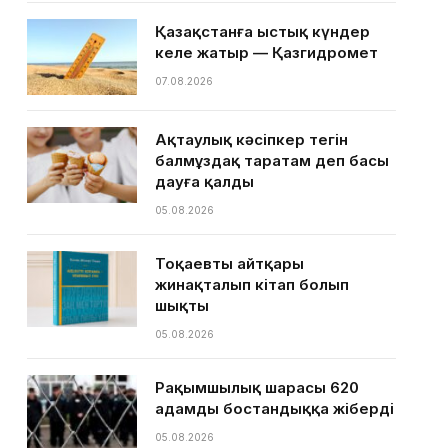
Қазақстанға ыстық күндер
келе жатыр — Қазгидромет
07.08.2026
Ақтаулық кәсіпкер тегін
балмұздақ таратам деп басы
дауға қалды
05.08.2026
Тоқаевтың айтқары
жинақталып кітап болып
шықты
05.08.2026
Рақымшылық шарасы 620
адамды бостандыққа жіберді
05.08.2026