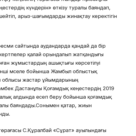
ңестердің күндерін» өткізу туралы баяндап,
шейтіп, арыз-шағымдарды жинақтау керектігін
ресми сайтында аудандарда қандай да бір
ескертпелер қалай орындалып жатқандығы
нған жұмыстардың ашықтығы көрсетілуі
 екінші мәселе бойынша Жамбыл облыстық
ыл облысы жастар ұйымдарының
мбек Дастанұлы Қоғамдық кеңестердің 2019
халық алдында есеп беру бойынша қоғамдық
ралы баяндады.Сонымен қатар, жиын
нды.
 төрағасы С.Құралбай «Сұрат» ауылындағы