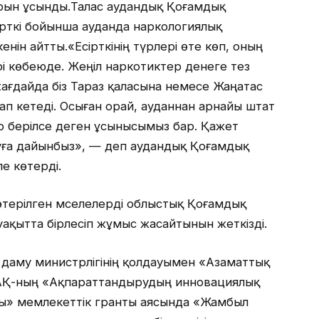
арын ұсынды.Талас аудандық Қоғамдық
есірткі бойынша ауданда наркологиялық
ін айтты.«Есірткінің түрлері өте көп, оның
ері көбеюде. Жеңіл наркотиктер денеге тез
жағдайда біз Тараз қаласына немесе Жаңатас
ап кетеді. Осыған орай, ауданнан арнайы штат
р берілсе деген ұсынысымыз бар. Қажет
ауға дайынбыз», — деп аудандық Қоғамдық
е көтерді.
терілген мәселелерді облыстық Қоғамдық
уақытта бірлесіп жұмыс жасайтынын жеткізді.
 даму министрлігінің қолдауымен «Азаматтық
АҚ-ның «Ақпараттандырудың инновациялық
ясы» мемлекеттік гранты аясында «Жамбыл