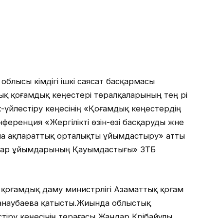
блысы әкімдігі ішкі саясат басқармасы
қ қоғамдық кеңестері төралқаларының тең әрі
лік-үйлестіру кеңесінің «Қоғамдық кеңестердің
ференция «Жергілікті өзін-өзі басқаруды және
а ақпараттық орталықты ұйымдастыру» атты
тар ұйымдарының Қауымдастығы» ЗТБ
 қоғамдық даму министрлігі Азаматтық қоғам
анаубаева қатысты.Жиында облыстық
тіру кеңесінің төрағасы Жандар Кәрібайұлы