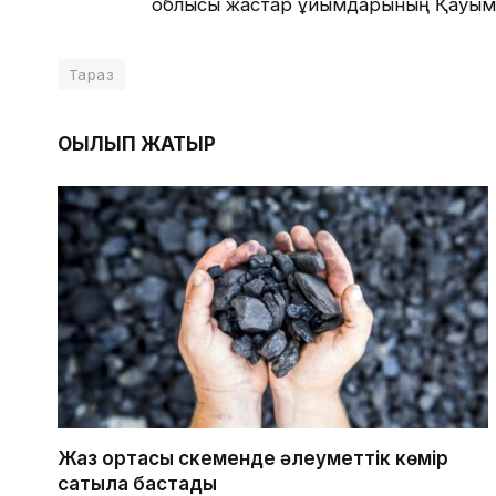
облысы жастар ұйымдарының Қауымда
Тараз
ОҚЫЛЫП ЖАТЫР
Жаз ортасы Өскеменде әлеуметтік көмір
сатыла бастады