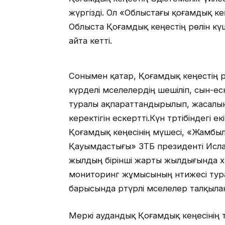
жүргізді. Ол «Облыстағы қоғамдық ке
Облыста Қоғамдық кеңестің рөлін кү
айта кетті.
Сонымен қатар, Қоғамдық кеңестің 
күрделі мәселелердің шешіліп, сын-
туралы ақпараттандырылып, жасалы
керектігін ескертті.Күн тәртібіндегі
Қоғамдық кеңесінің мүшесі, «Жамб
Қауымдастығы» ЗТБ президенті Исла
жылдың бірінші жарты жылдығында 
мониторинг жұмысының нәтижесі ту
барысында әртүрлі мәселелер талқыла
Меркі аудандық Қоғамдық кеңесінің