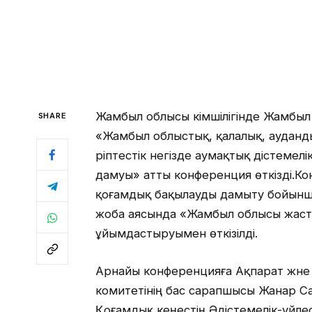
Жамбыл облысы әкімшілігінде Жамбыл о
SHARE
«Жамбыл облыстық, қалалық, ауданды
әріптестік негізде аумақтық әдістеме
дамуы» атты конференция өткізді.Кон
қоғамдық бақылауды дамыту бойынш
жоба аясында «Жамбыл облысы жас
ұйымдастыруымен өткізілді.
Арнайы конференцияға Ақпарат және
комитетінің бас сарапшысы Жанар С
Қоғамдық кеңестің Әдістемелік-үйлес