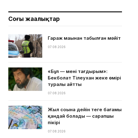
Соңғы жаңалықтар
Гараж маңынан табылған мәйіт
07.08.2026
«Бұл — менің тағдырым»:
Бекболат Тілеухан жеке өмірі
туралы айтты
07.08.2026
Жыл соңына дейін теңге бағамы
қандай болады — сарапшы
пікірі
07.08.2026