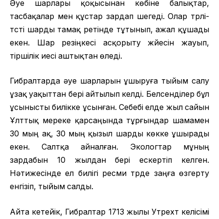
Әуе шарлары қоқысынан көбіне балықтар,
тасбақалар мен құстар зардап шегеді. Олар түрлі-
түсті шарды тамақ ретінде тұтынып, ажал құшады
екен. Шар резіңкесі асқорыту жүйесін жауып,
тіршілік иесі аштықтан өледі.
Гибралтарда әуе шарларын ұшыруға тыйым салу
ұзақ уақыттан бері айтылып келді. Белсенділер бұл
ұсынысты билікке ұсынған. Себебі елде жыл сайын
Ұлттық мереке қарсаңында тұрғындар шамамен
30 мың ақ, 30 мың қызыл шарды көкке ұшырады
екен. Салтқа айналған. Экологтар мұның
зардабын 10 жылдан бері ескертіп келген.
Нәтижесінде ел билігі ресми түрде заңға өзгерту
енгізіп, тыйым салды.
Айта кетейік, Гибралтар 1713 жылы Утрехт келісімі