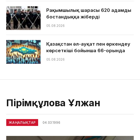
Рақымшылық шарасы 620 адамды
бостандыққа жіберді
05.08.2026
Қазақстан әл-ауқат пен өркендеу
көрсеткіші бойынша 66-орында
05.08.2026
Пірімқұлова Ұлжан
ЖАҢАЛЫҚТАР
04.03.1996