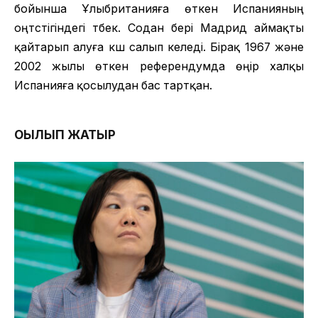
бойынша Ұлыбританияға өткен Испанияның
оңтүстігіндегі түбек. Содан бері Мадрид аймақты
қайтарып алуға күш салып келеді. Бірақ 1967 және
2002 жылы өткен референдумда өңір халқы
Испанияға қосылудан бас тартқан.
ОҚЫЛЫП ЖАТЫР