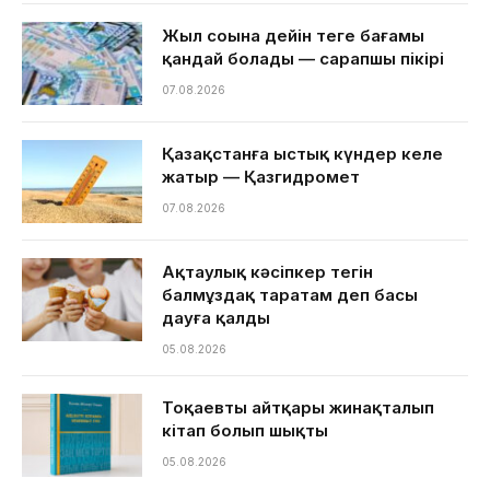
Жыл соңына дейін теңге бағамы
қандай болады — сарапшы пікірі
07.08.2026
Қазақстанға ыстық күндер келе
жатыр — Қазгидромет
07.08.2026
Ақтаулық кәсіпкер тегін
балмұздақ таратам деп басы
дауға қалды
05.08.2026
Тоқаевтың айтқары жинақталып
кітап болып шықты
05.08.2026