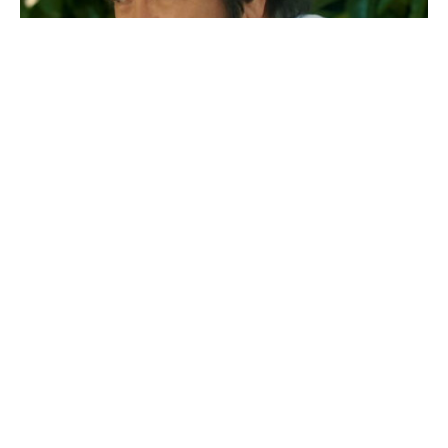
«Бұл — менің тағдырым»: Бекболат Тілеухан
жеке өмірі туралы айтты
07.08.2026