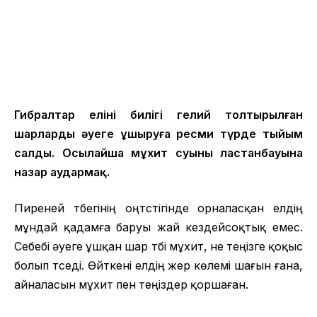
Гибралтар елінің билігі гелий толтырылған
шарларды әуеге ұшыруға ресми түрде тыйым
салды. Осылайша мұхит суының ластанбауына
назар аудармақ.
Пиреней түбегінің оңтүстігінде орналасқан елдің
мұндай қадамға баруы жай кездейсоқтық емес.
Себебі әуеге ұшқан шар түбі мұхит, не теңізге қоқыс
болып түседі. Өйткені елдің жер көлемі шағын ғана,
айналасын мұхит пен теңіздер қоршаған.