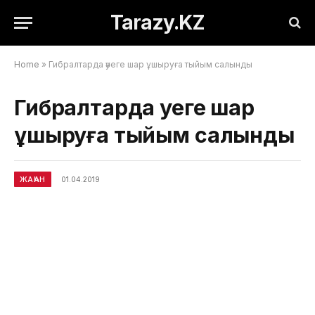
Tarazy.KZ
Home
»
Гибралтарда әуеге шар ұшыруға тыйым салынды
Гибралтарда әуеге шар
ұшыруға тыйым салынды
ЖАҺАН
01.04.2019