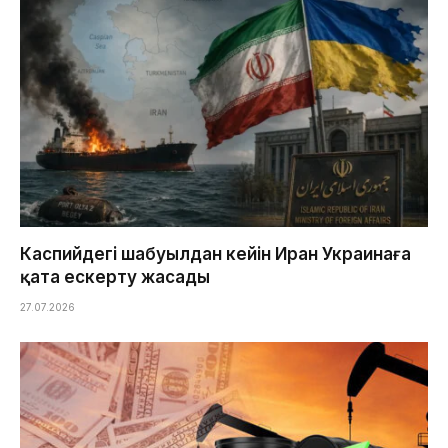
Каспийдегі шабуылдан кейін Иран Украинаға
қатаң ескерту жасады
27.07.2026