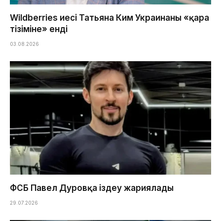
Wildberries иесі Татьяна Ким Украинаның «қара
тізіміне» енді
03.08.2026
ФСБ Павел Дуровқа іздеу жариялады
29.07.2026