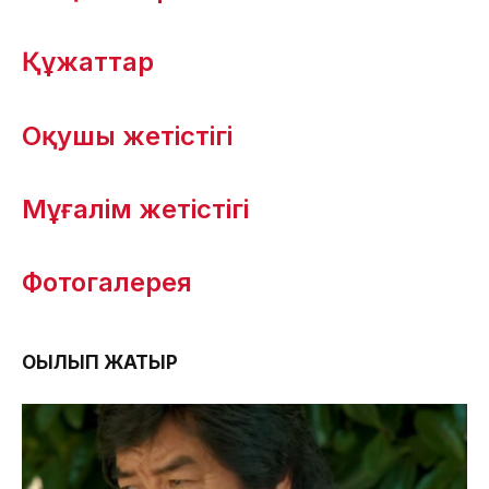
Құжаттар
Оқушы жетістігі
Мұғалім жетістігі
Фотогалерея
ОҚЫЛЫП ЖАТЫР