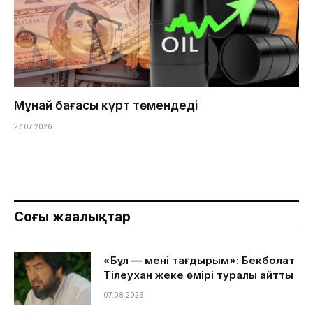
Мұнай бағасы күрт төмендеді
27.07.2026
Соңғы жаңалықтар
«Бұл — менің тағдырым»: Бекболат
Тілеухан жеке өмірі туралы айтты
07.08.2026