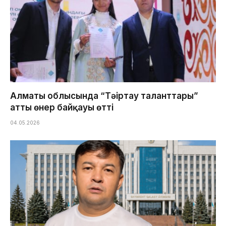
Алматы облысында “Тәңіртау таланттары”
атты өнер байқауы өтті
04.05.2026