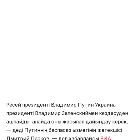
Ресей президенті Владимир Путин Украина
президенті Владимир Зеленскиймен кездесуден
қашпайды, алайда оны жақсылап дайындау керек,
— деді Путиннің баспасөз қызметінің жетекшісі
Дмитрий Песков, — деп хабарлайды
РИА