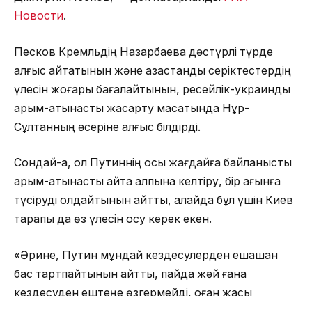
Новости
.
Песков Кремльдің Назарбаевқа дәстүрлі түрде
алғыс айтатынын және қазақстандық серіктестердің
үлесін жоғары бағалайтынын, ресейлік-украиндық
қарым-қатынасты жақсарту мақсатында Нұр-
Сұлтанның әсеріне алғыс білдірді.
Сондай-ақ, ол Путиннің осы жағдайға байланысты
қарым-қатынасты қайта қалпына келтіру, бір ағынға
түсіруді қолдайтынын айтты, алайда бұл үшін Киев
тарапы да өз үлесін қосу керек екен.
«Әрине, Путин мұндай кездесулерден ешқашан
бас тартпайтынын айтты, пайда жәй ғана
кездесуден ештеңе өзгермейді, оған жақсы
дайындық керек деп санайды. Осыған байланысты