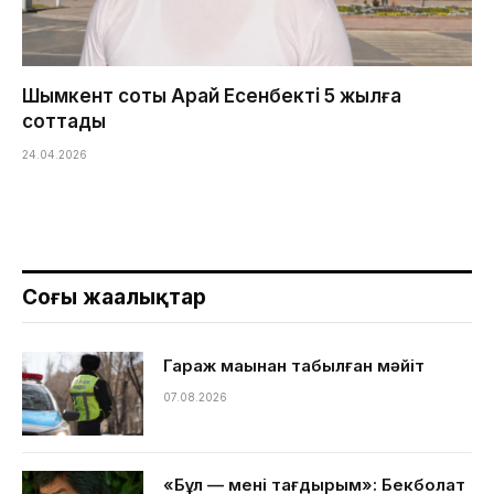
Шымкент соты Арай Есенбекті 5 жылға
соттады
24.04.2026
Соңғы жаңалықтар
Гараж маңынан табылған мәйіт
07.08.2026
«Бұл — менің тағдырым»: Бекболат