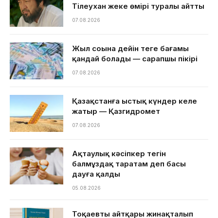
Тілеухан жеке өмірі туралы айтты
07.08.2026
Жыл соңына дейін теңге бағамы
қандай болады — сарапшы пікірі
07.08.2026
Қазақстанға ыстық күндер келе
жатыр — Қазгидромет
07.08.2026
Ақтаулық кәсіпкер тегін
балмұздақ таратам деп басы
дауға қалды
05.08.2026
Тоқаевтың айтқары жинақталып