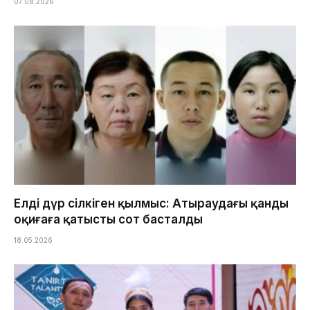
07.08.2026
Елді дүр сілкіген қылмыс: Атыраудағы қанды
оқиғаға қатысты сот басталды
18.05.2026