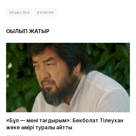
общество
религия
ОҚЫЛЫП ЖАТЫР
«Бұл — менің тағдырым»: Бекболат Тілеухан
жеке өмірі туралы айтты