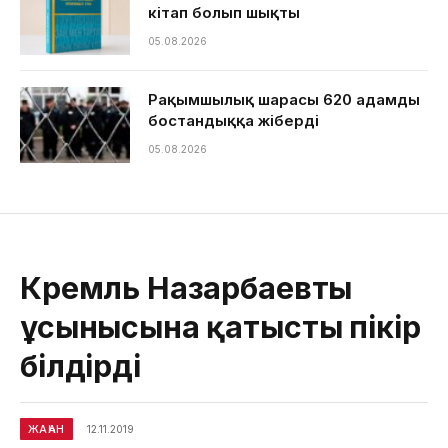
кітап болып шықты
05.08.2026
Рақымшылық шарасы 620 адамды
бостандыққа жіберді
05.08.2026
Кремль Назарбаевтың
ұсынысына қатысты пікір
білдірді
ЖАҺАН
12.11.2019