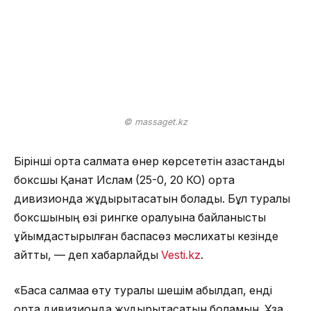
© massaget.kz
Бірінші орта салмақта өнер көрсететін қазақстандық
боксшы Қанат Ислам (25-0, 20 КО) орта
дивизионда жұдырықтасатын болады. Бұл туралы
боксшының өзі рингке оралуына байланысты
ұйымдастырылған баспасөз мәслихаты кезінде
айтты, — деп хабарлайды
Vesti.kz
.
«Басқа салмаққа өту туралы шешім қабылдап, енді
орта дивизионда жұдырықтасатын боламын. Ұзақ