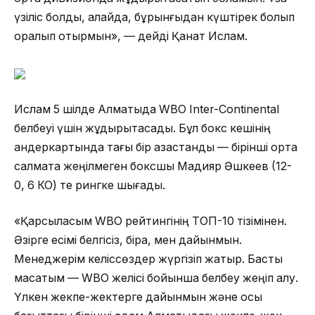
үзіліс болды, алайда, бұрынғыдан күштірек болып
оралып отырмын», — дейді Қанат Ислам.
Ислам 5 шілде Алматыда WBO Inter-Continental
белбеуі үшін жұдырықтасады. Бұл бокс кешінің
андеркартында тағы бір қазастандық — бірінші орта
салмақта жеңілмеген боксшы Мадияр Әшкеев (12-
0, 6 КО) те рингке шығады.
«Қарсыласым WBO рейтингінің ТОП-10 тізімінен.
Әзірге есімі белгісіз, бірақ, мен дайынмын.
Менеджерім келіссөздер жүргізіп жатыр. Басты
мақсатым — WBO желісі бойынша белбеу жеңіп алу.
Үлкен жекпе-жектерге дайынмын және осы