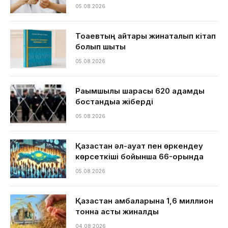
05.08.2026
Тоқаевтың айтқары жинақталып кітап
болып шықты
05.08.2026
Рақымшылық шарасы 620 адамды
бостандыққа жіберді
05.08.2026
Қазақстан әл-ауқат пен өркендеу
көрсеткіші бойынша 66-орында
05.08.2026
Қазақстан қамбаларына 1,6 миллион
тонна астық жиналды
04.08.2026