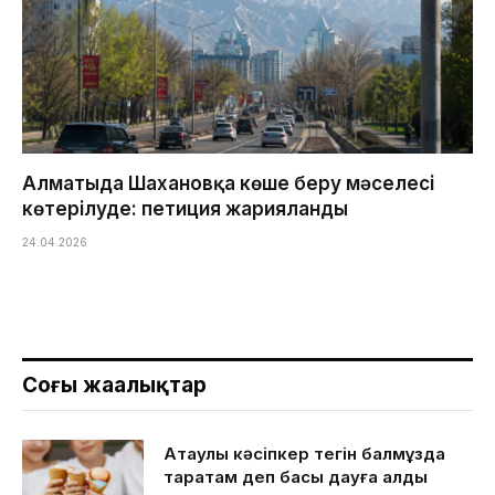
Алматыда Шахановқа көше беру мәселесі
көтерілуде: петиция жарияланды
24.04.2026
Соңғы жаңалықтар
Ақтаулық кәсіпкер тегін балмұздақ
таратам деп басы дауға қалды