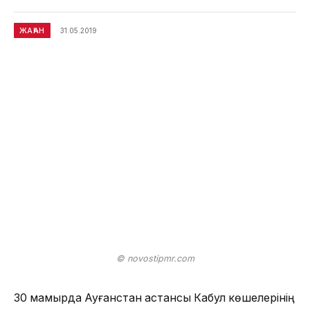
ЖАҺАН
31.05.2019
© novostipmr.com
30 мамырда Ауғанстан астансы Кабул көшелерінің