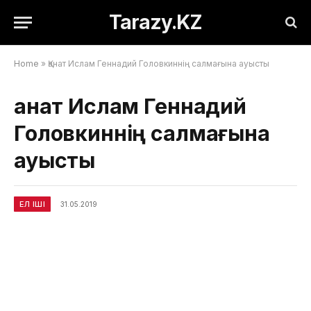
Tarazy.KZ
Home
»
Қанат Ислам Геннадий Головкиннің салмағына ауысты
Қанат Ислам Геннадий
Головкиннің салмағына
ауысты
ЕЛ ІШІ
31.05.2019