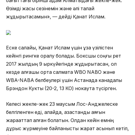
бағыттағы бірінші қадам Алматыдағы жекпе-жек.
Өзімді жақсы сезінемін және әлі талай
жұдырықтасамын», — дейді Қанат Ислам.
Еске салайық, Қанат Ислам үшін ұзақ үзілістен
кейінгі рингке оралу болады. Боксшы соңғы рет
2017 жылдың 9 қыркүйегінде жұдырықтасқан, ол
кезде алғашқы орта салмақта WBO NABO және
WBA-NABA белбеулері үшін Астанада канадалық
Брэндон Кукты (20-2, 13 КО) нокаутқа түсірген.
Келесі жекпе-жек 23 маусым Лос-Анджелеске
белгіленген еді, алайда, қазақстандық аяғын
жарақаттап алған болатын. Олдан кейін емнің
дұрыс жүрмеуіне байланысты жарақт асқынып кетіп,