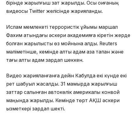
бірінде жарылғыш зат жарылды. Осы оқиғаның
видеосы Twitter желісінде жарияланды.
Ислам мемлекеті террористік ұйымы маршал
Фахим атындағы әскери академияға кіретін жерде
болған жарылысты өз мойнына алды. Reuters
мәліметінше, кемінде алты адам қаза тапқан және
тағы алты адам зардап шеккен.
Видео жарияланғанға дейін Кабулда екі күнде екі
рет шабуыл жасалды. 31 мамырда жарылғыш
заттар салынған автокөлік америкалық конвой
маңында жарылды. Кемінде төрт АҚШ әскери
қызметкері зардап шекті.