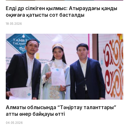
Елді дүр сілкіген қылмыс: Атыраудағы қанды
оқиғаға қатысты сот басталды
18.05.2026
Алматы облысында “Тәңіртау таланттары”
атты өнер байқауы өтті
04.05.2026