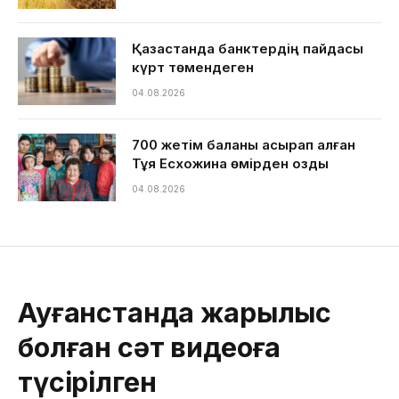
Қазақстанда банктердің пайдасы
күрт төмендеген
04.08.2026
700 жетім баланы асырап алған
Тұяқ Есхожина өмірден озды
04.08.2026
Ауғанстанда жарылыс
болған сәт видеоға
түсірілген