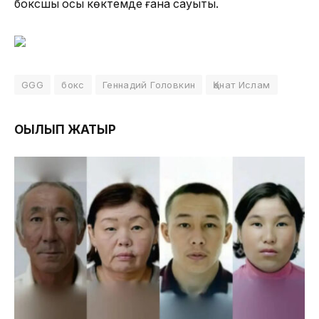
боксшы осы көктемде ғана сауықты.
GGG
бокс
Геннадий Головкин
Қанат Ислам
ОҚЫЛЫП ЖАТЫР