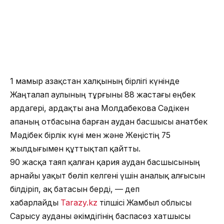
1 мамыр Қазақстан халқының бірлігі күнінде
Жаңталап аулының тұрғыны 88 жастағы еңбек
ардагері, ардақты ана Молдабекова Сәдікен
апаның отбасына барған аудан басшысы Қанатбек
Мәдібек бірлік күні мен және Жеңістің 75
жылдығымен құттықтап қайтты.
90 жасқа таяп қалған қария аудан басшысының
арнайы уақыт бөліп келгені үшін аналық алғысын
білдіріп, ақ батасын берді, — деп
хабарлайды
Tarazy.kz
тілшісі Жамбыл облысы
Сарысу ауданы әкімдігінің баспасөз хатшысы