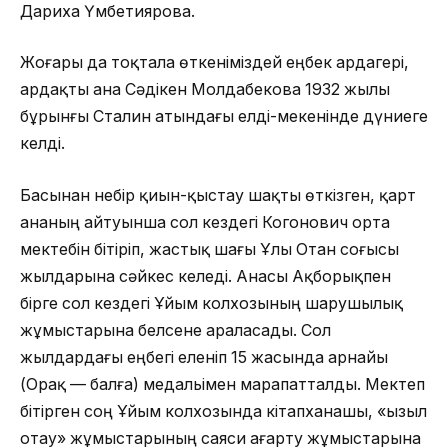
Дариха Үмбетиярова.
Жоғары да тоқтала өткеніміздей еңбек ардагері,
ардақты ана Сәдікен Молдабекова 1932 жылы
бұрынғы Сталин атындағы елді-мекенінде дүниеге
келді.
Басынан небір қиын-қыстау шақты өткізген, қарт
ананың айтуынша сол кездегі Когонович орта
мектебін бітіріп, жастық шағы Ұлы Отан соғысы
жылдарына сәйкес келеді. Анасы Ақборықпен
бірге сол кездегі Ұйым колхозының шарушылық
жұмыстарына белсене араласады. Сол
жылдардағы еңбегі еленіп 15 жасында арнайы
(Орақ — балға) медальімен марапатталды. Мектеп
бітірген соң Ұйым колхозында кітапханашы, «Қызыл
отау» жұмыстарының саяси ағарту жұмыстарына