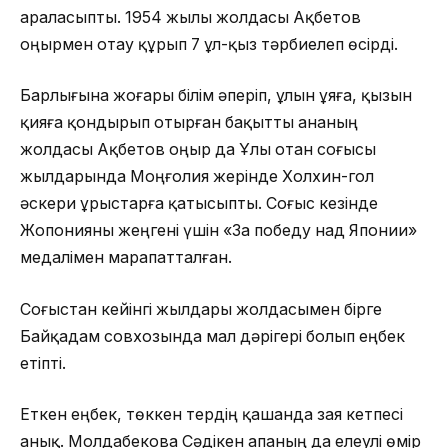
араласыпты. 1954 жылы жолдасы Ақбетов
Қоңырмен отау құрып 7 ұл-қыз тәрбиелеп өсірді.
Барлығына жоғары білім әперіп, ұлын ұяға, қызын
қияға қондырып отырған бақытты ананың
жолдасы Ақбетов Қоңыр да Ұлы отан соғысы
жылдарында Моңғолия жерінде Холхин-гол
әскери ұрыстарға қатысыпты. Соғыс кезінде
Жопонияны жеңгені үшін «За победу над Японии»
медалімен марапатталған.
Соғыстан кейінгі жылдары жолдасымен бірге
Байқадам совхозында мал дәрігері болып еңбек
етіпті.
Еткен еңбек, төккен тердің қашанда зая кетпесі
анық. Молдабекова Сәдікен апаның да елеулі өмір