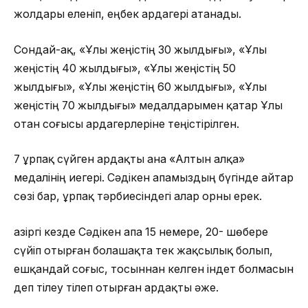
жолдары еленіп, еңбек ардагері атанады.
Сондай-ақ, «Ұлы жеңістің 30 жылдығы», «Ұлы
жеңістің 40 жылдығы», «Ұлы жеңістің 50
жылдығы», «Ұлы жеңістің 60 жылдығы», «Ұлы
жеңістің 70 жылдығы» медалдарымен қатар Ұлы
отан соғысы ардагерлеріне теңістірілген.
7 ұрпақ сүйген ардақты ана «Алтын алқа»
медалінің иегері. Сәдікен апамыздың бүгінде айтар
сөзі бар, ұрпақ тәрбиесіндегі алар орны ерек.
Қазіргі кезде Сәдікен апа 15 немере, 20- шөбере
сүйіп отырған болашақта тек жақсылық болып,
ешқандай соғыс, тосыннан келген індет болмасын
деп тілеу тілеп отырған ардақты әже.