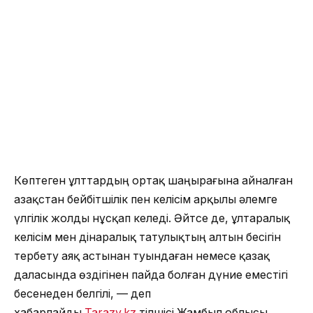
Көптеген ұлттардың ортақ шаңырағына айналған
Қазақстан бейбітшілік пен келісім арқылы әлемге
үлгілік жолды нұсқап келеді. Әйтсе де, ұлтаралық
келісім мен дінаралық татулықтың алтын бесігін
тербету аяқ астынан туындаған немесе қазақ
даласында өздігінен пайда болған дүние еместігі
бесенеден белгілі, — деп
хабарлайды
Tarazy.kz
тілшісі Жамбыл облысы