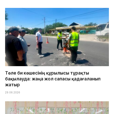
Төле би көшесінің құрылысы тұрақты
бақылауда: жаңа жол сапасы қадағаланып
жатыр
29.06.2026