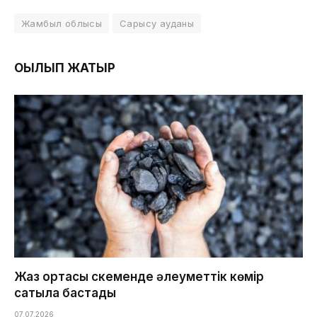
Жамбыл облысы
Сарысу ауданы
ОҚЫЛЫП ЖАТЫР
Жаз ортасы Өскеменде әлеуметтік көмір
сатыла бастады
07.07.2026