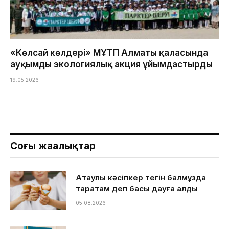
«Көлсай көлдері» МҰТП Алматы қаласында
ауқымды экологиялық акция ұйымдастырды
19.05.2026
Соңғы жаңалықтар
Ақтаулық кәсіпкер тегін балмұздақ
таратам деп басы дауға қалды
05.08.2026