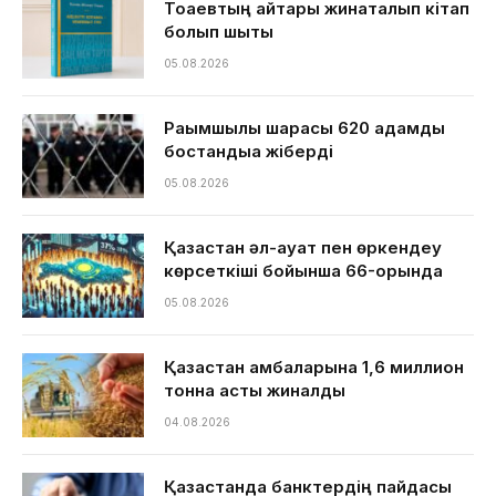
Тоқаевтың айтқары жинақталып кітап
болып шықты
05.08.2026
Рақымшылық шарасы 620 адамды
бостандыққа жіберді
05.08.2026
Қазақстан әл-ауқат пен өркендеу
көрсеткіші бойынша 66-орында
05.08.2026
Қазақстан қамбаларына 1,6 миллион
тонна астық жиналды
04.08.2026
Қазақстанда банктердің пайдасы