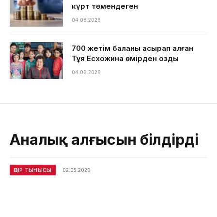
күрт төмендеген
04.08.2026
700 жетім баланы асырап алған
Тұяқ Есхожина өмірден озды
04.08.2026
Аналық алғысын білдірді
ӨҢІР ТЫНЫСЫ
02.05.2020