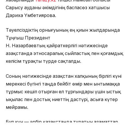
Сарысу ауданы әкімдігінің баспасөз хатшысы
Дариха Үмбетиярова.
Тәуелсіздіктің орнығуының ең қиын жылдарында
Тұңғыш Президент
Н. Назарбаевтың қайраткерлігі нәтижесінде
Қазақстанда этносаралық сыйластық пен қоғамдық
келісім тұрақты түрде сақталды.
Соның нәтижесінде Қазақстан халқының бірлігі күні
мерекесі бүгінгі таңда бейбіт өмір мен ынтымаққа
тұрмыс кешіп отырған ел тұрғындары үшін ыстық
ықылас пен достық ниеттің дәстүрі, асыға күтер
мейрамы.
Бұл күн — әрбір қазақстанда тұратын азаматтар