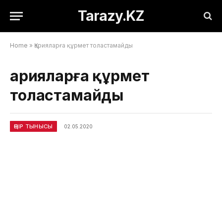
Tarazy.KZ
Home
»
Қарияларға құрмет толастамайды
Қарияларға құрмет
толастамайды
ӨҢІР ТЫНЫСЫ
02.05.2020