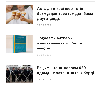
Ақтаулық кәсіпкер тегін
балмұздақ таратам деп басы
дауға қалды
05.08.2026
Тоқаевтың айтқары
жинақталып кітап болып
шықты
05.08.2026
Рақымшылық шарасы 620
адамды бостандыққа жіберді
05.08.2026