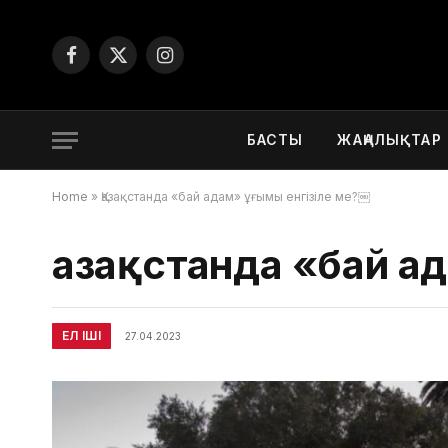
Facebook
X
Instagram
(Twitter)
БАСТЫ
ЖАҢАЛЫҚТАР
Home
»
Қазақстанда «бай адам» ұғымы енгізіле ме?￼
Қазақстанда «бай а
ЕЛ ІШІ
27.04.2023