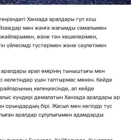
еңізіндегі Ханзада аралдары гүл хош
пейзаждар мен жанға жағымды самалымен
жайларымен, өзіне тән көшелерімен,
тін үйлесімді түстерімен және сәулетімен
а аралдары арал өмірінің тыныштығы мен
сі келетіндер үшін таптырмас мекен. Кейде
арайларының көлеңкесінде, ал кейде
емалыс күндері демалатын Ханзада аралдары әр
ын орындардың бірі. Жасыл мен көгілдір түс
толқыған аралдар сұлулығымен адамдарды