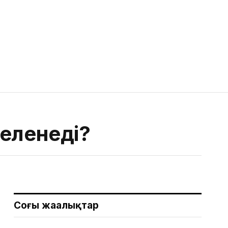
еленеді?
Соңғы жаңалықтар