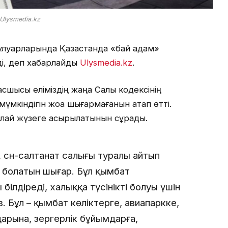
Ulysmedia.kz
кулуарларында Қазақстанда «бай адам»
рді, деп хабарлайды
Ulysmedia.kz
.
сшысы еліміздің жаңа Салық кодексінің
үмкіндігін жоққа шығармағанын атап өтті.
лай жүзеге асырылатынын сұрады.
 сән-салтанат салығы туралы айтып
 болатын шығар. Бұл қымбат
ілдіреді, халыққа түсінікті болуы үшін
. Бұл – қымбат көліктерге, авиапаркке,
арына, зергерлік бұйымдарға,