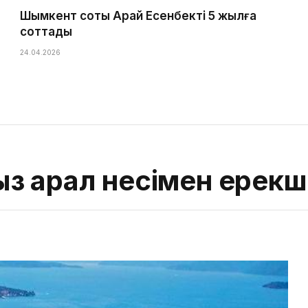
Шымкент соты Арай Есенбекті 5 жылға
соттады
24.04.2026
з арал несімен ерекш