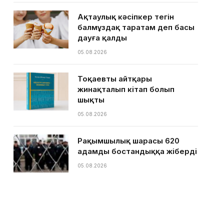
Ақтаулық кәсіпкер тегін
балмұздақ таратам деп басы
дауға қалды
05.08.2026
Тоқаевтың айтқары
жинақталып кітап болып
шықты
05.08.2026
Рақымшылық шарасы 620
адамды бостандыққа жіберді
05.08.2026