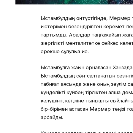
Ыстамбұлдың оңтүстігінде, Мәрмәр т
иістерімен безендірілген керемет 
тартымды. Аралдар таңғажайып жаға
жергілікті менталитетке сәйкес келе
ерекше сұлулыққа ие.
Ыстамбұлға жақын орналасқан Ханзад
Ыстамбұлдың сән-салтанатын сезінгі
табиғат аясында және оның зәулім с
күнделікті күйбең тірліктен алшақ д
келушінің көңіліне тыныштық сыйлайт
бір-бірімен астасқан Мәрмәр теңізі 
арбайды.