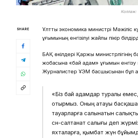
Коллаж: 
Ұлттық экономика министрі Мәжіліс 
SHARE
ұғымының енгізілуі жайлы пікір білді
БАҚ өкілдері Қаржы министрлігінің ба
жобасына «бай адам» ұғымын енгізу м
Журналистер ҰЭМ басшысынан бұл қа
«Біз бай адамдар туралы емес,
отырмыз. Оның атауы басқаша
тауарларға салынатын салықты б
сән-салтанат салығы деп жүрміз
яхталарға, қымбат жүн бұйымд