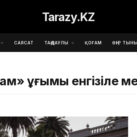
Tarazy.KZ
САЯСАТ
ТАҢДАУЛЫ
ҚОҒАМ
ӨҢІР ТЫН
дам» ұғымы енгізіле 