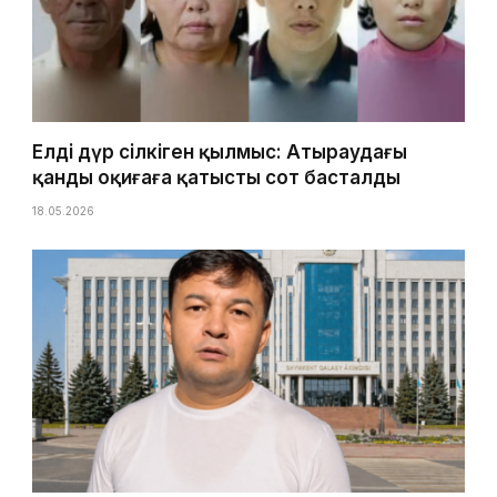
Елді дүр сілкіген қылмыс: Атыраудағы
қанды оқиғаға қатысты сот басталды
18.05.2026