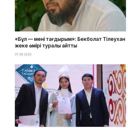
«Бұл — менің тағдырым»: Бекболат Тілеухан
жеке өмірі туралы айтты
07.08.2026