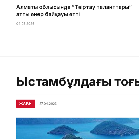
Алматы облысында “Тәңіртау таланттары”
атты өнер байқауы өтті
04.05.2026
Ыстамбұлдағы тоғы
ЖАҺАН
27.04.2023