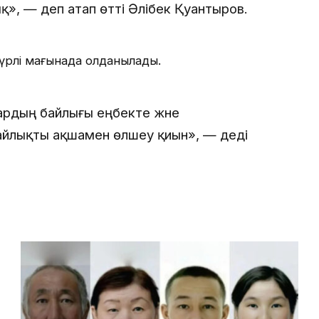
қ», — деп атап өтті Әлібек Қуантыров.
рлі мағынада қолданылады.
рдың байлығы еңбекте және
айлықты ақшамен өлшеу қиын», — деді