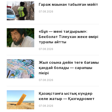
Гараж маңынан табылған мәйіт
07.08.2026
«Бұл — менің тағдырым»:
Бекболат Тілеухан жеке өмірі
туралы айтты
07.08.2026
Жыл соңына дейін теңге бағамы
қандай болады — сарапшы
пікірі
07.08.2026
Қазақстанға ыстық күндер
келе жатыр — Қазгидромет
07.08.2026