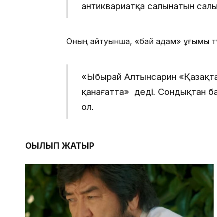
антиквариатқа салынатын салы
Оның айтуынша, «бай адам» ұғымы тү
«Ыбырай Алтынсарин «Қазақта
қанағатта» деді. Сондықтан б
ол.
ОҚЫЛЫП ЖАТЫР