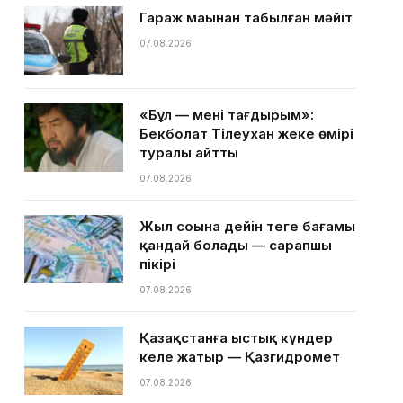
Гараж маңынан табылған мәйіт
07.08.2026
«Бұл — менің тағдырым»:
Бекболат Тілеухан жеке өмірі
туралы айтты
07.08.2026
Жыл соңына дейін теңге бағамы
қандай болады — сарапшы
пікірі
07.08.2026
Қазақстанға ыстық күндер
келе жатыр — Қазгидромет
07.08.2026