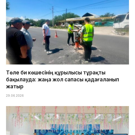
Төле би көшесінің құрылысы тұрақты
бақылауда: жаңа жол сапасы қадағаланып
жатыр
29.06.2026