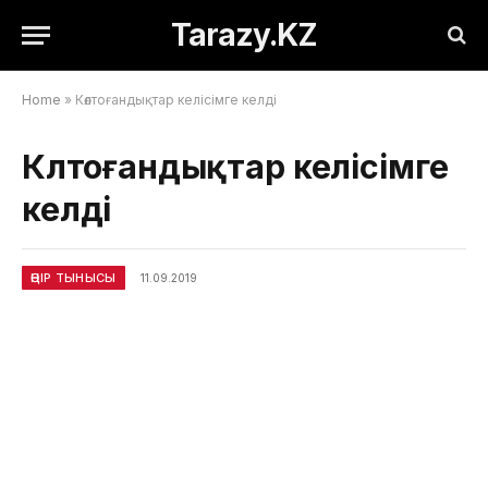
Tarazy.KZ
Home
»
Көлтоғандықтар келісімге келді
Көлтоғандықтар келісімге
келді
ӨҢІР ТЫНЫСЫ
11.09.2019