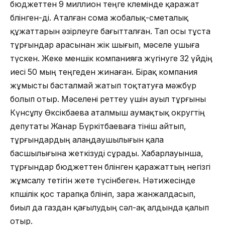
бюджеттен 9 миллион теңге көлемінде қаражат
бөлінген-ді. Аталған сома жобалық-сметалық
құжаттарын әзірлеуге бағытталған. Тап осы тұста
тұрғындар арасынан жік шығып, мәселе ушыға
түскен. Жеке меншік компанияға жүгінуге 32 үйдің
иесі 50 мың теңгеден жинаған. Бірақ компания
жұмысты басталмай жатып тоқтатуға мәжбүр
болып отыр. Мәселені реттеу үшін ауыл тұрғыны
Күнсұлу Өксікбаева аталмыш аумақтық округтің
депутаты Жанар Бүркітбаеваға өтініш айтып,
тұрғындардың алаңдаушылығын қала
басшылығына жеткізуді сұрады. Хабарлауынша,
тұрғындар бюджеттен бөлінген қаражаттың негізгі
жұмсалу тетігін жете түсінбеген. Нәтижесінде
көпшілік қос тарапқа бөлініп, өзара жанжалдасып,
биыл да газдан қағылудың сәл-ақ алдында қалып
отыр.