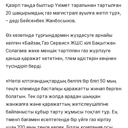
Қазіргі таңда былтыр Үкімет тарапынан тартылған
20 шақырымдық газ магистралі ауылға жетіп тұр»,
– деді Бейсенбек Жанбосынов.
Өз кезегінде тұрғындармен жүздесуге арнайы
келген «Байзақ Газ Сервис» ЖШС өкілі Бақытжан
Солагаев жеке меншік тәртіппен газ жүргізуге
қанша қаражат кететінін, төлем әдістерін кеңінен
түсіндіріп берді.
«Негізі көлтоғандықтардың белгілі бір бөлігі 50 мың
теңге көлемінде бастапқы қаражатты жинап берген
болатын. Тек орта жолда арадан шыққан
жанжалға және қаражаттың жетіспеушілігіне
байланысты құбыр тарту жұмысы тоқтап тұр. Ең
төменгі бағамен есептегенде бір үйге газ кіргізу
үшін 320 мың теңге керек. Біздің компания осы