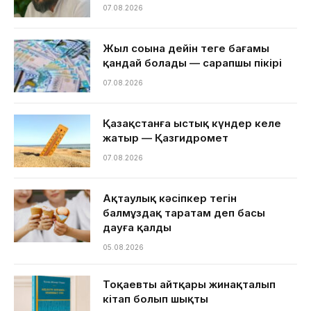
07.08.2026
Жыл соңына дейін теңге бағамы
қандай болады — сарапшы пікірі
07.08.2026
Қазақстанға ыстық күндер келе
жатыр — Қазгидромет
07.08.2026
Ақтаулық кәсіпкер тегін
балмұздақ таратам деп басы
дауға қалды
05.08.2026
Тоқаевтың айтқары жинақталып
кітап болып шықты