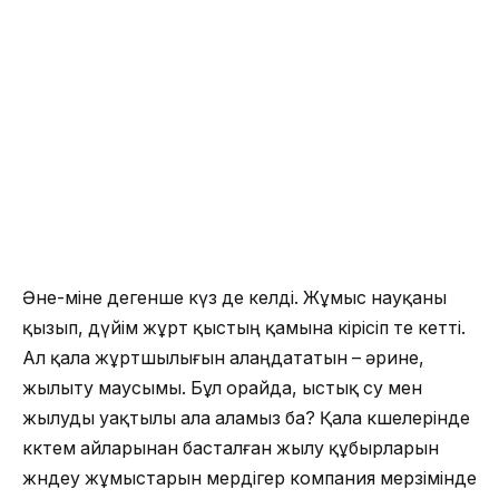
Әне-міне дегенше күз де келді. Жұмыс науқаны
қызып, дүйім жұрт қыстың қамына кірісіп те кетті.
Ал қала жұртшылығын алаңдататын – әрине,
жылыту маусымы. Бұл орайда, ыстық су мен
жылуды уақтылы ала аламыз ба? Қала көшелерінде
көктем айларынан басталған жылу құбырларын
жөндеу жұмыстарын мердігер компания мерзімінде