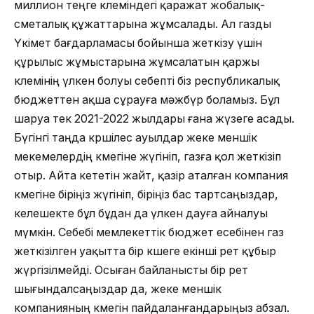
миллион теңге көлеміндегі қаражат жобалық-
сметалық құжаттарына жұмсалады. Ал газды
Үкімет бағдарламасы бойынша жеткізу үшін
құрылыс жұмыстарына жұмсалатын қаржы
көлемінің үлкен болуы себепті біз республикалық
бюджеттен ақша сұрауға мәжбүр боламыз. Бұл
шаруа тек 2021-2022 жылдары ғана жүзеге асады.
Бүгінгі таңда көршілес ауылдар жеке меншік
мекемелердің көмегіне жүгініп, газға қол жеткізіп
отыр. Айта кететін жайт, қазір аталған компания
көмегіне біріңіз жүгініп, біріңіз бас тартсаңыздар,
келешекте бұл бұдан да үлкен дауға айналуы
мүмкін. Себебі мемлекеттік бюджет есебінен газ
жеткізілген уақытта бір көшеге екінші рет құбыр
жүргізілмейді. Осыған байланысты бір рет
шығындалсаңыздар да, жеке меншік
компанияның көмегін пайдаланғандарыңыз абзал.