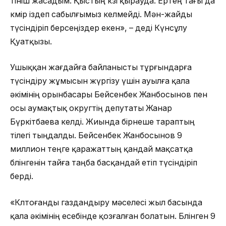
өтініш жасадым. Қыстың көзі қырауда. Ертең тағы да
көмір іздеп сабылғымыз келмейді. Мән-жайды
түсіндіріп берсеңіздер екен», – деді Күнсұлу
Қуатқызы.
Ушыққан жағдайға байланысты тұрғындарға
түсіндіру жұмысын жүргізу үшін ауылға қала
әкімінің орынбасары Бейсенбек Жанбосынов пен
осы аумақтық округтің депутаты Жанар
Бүркітбаева келді. Жиында бірнеше тараптың
тілегі тыңдалды. Бейсенбек Жанбосынов 9
миллион теңге қаражаттың қандай мақсатқа
бөлінгенін тайға таңба басқандай етіп түсіндіріп
берді.
«Көлтоғанды газдандыру мәселесі жыл басында
қала әкімінің есебінде қозғалған болатын. Бөлінген 9