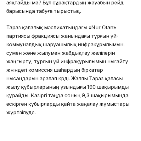
аяқтайды ма? Бұл сұрақтардың жауабын рейд
барысында табуға тырыстық.
Тараз қалалық мәслихатындағы «Nur Otan»
партиясы фракциясы жанындағы тұрғын үй-
коммуналдық шаруашылық инфрақұрылымын,
сумен және жылумен жабдықтау желілерін
жаңғырту, тұрғын үй инфрақұрылымын нығайту
жөніндегі комиссия шаһардың бірқатар
нысандарын аралап көрді. Жалпы Тараз қаласы
жылу құбырларының ұзындығы 190 шақырымды
құрайды. Қазіргі таңда соның 9,3 шақырымында
ескірген құбырларды қайта жаңалау жұмыстары
жүргізілуде.
«Нұрлы жол» бағдарламасы аясында биыл жалпы
45 жобаны іске асыруға 16,6 миллиард теңге