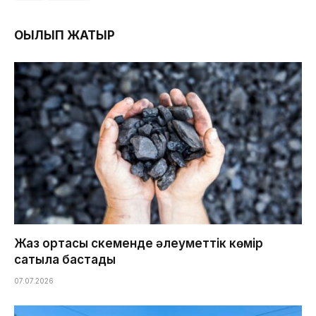
ОҚЫЛЫП ЖАТЫР
Жаз ортасы Өскеменде әлеуметтік көмір
сатыла бастады
07.07.2026