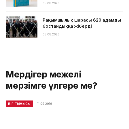
05.08.2026
Рақымшылық шарасы 620 адамды
бостандыққа жіберді
05.08.2026
Мердігер межелі
мерзімге үлгере ме?
ӨҢІР ТЫНЫСЫ
11.09.2019