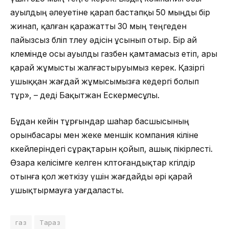
ауылдың әлеуетіне қарап бастапқы 50 мыңды бір
жинап, қалған қаражатты 30 мың теңгеден
пайызсыз бөліп төлеу әдісін ұсынып отыр. Бір ай
көлемінде осы ауылды газбен қамтамасыз етіп, ары
қарай жұмысты жалғастыруымыз керек. Қазіргі
ушыққан жағдай жұмысымызға кедергі болып
тұр», – деді Бақытжан Ескермесұлы.
Бұдан кейін тұрғындар шаһар басшысының
орынбасары мен жеке меншік компания өкіліне
көкейлеріндегі сұрақтарын қойып, ашық пікірлесті.
Өзара келісімге келген көлтоғандықтар көгілдір
отынға қол жеткізу үшін жағдайды әрі қарай
ушықтырмауға уағдаласты.
газ
Тараз