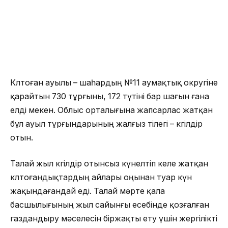
Көлтоған ауылы – шаһардың №11 аумақтық округіне
қарайтын 730 тұрғыны, 172 түтіні бар шағын ғана
елді мекен. Облыс орталығына жапсарлас жатқан
бұл ауыл тұрғындарының жалғыз тілегі – көгілдір
отын.
Талай жыл көгілдір отынсыз күнелтіп келе жатқан
көлтоғандықтардың айлары оңынан туар күн
жақындағандай еді. Талай мәрте қала
басшылығының жыл сайынғы есебінде қозғалған
газдандыру мәселесін біржақты ету үшін жергілікті