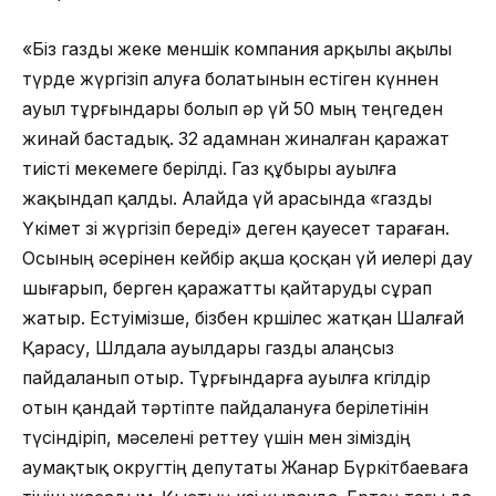
«Біз газды жеке меншік компания арқылы ақылы
түрде жүргізіп алуға болатынын естіген күннен
ауыл тұрғындары болып әр үй 50 мың теңгеден
жинай бастадық. 32 адамнан жиналған қаражат
тиісті мекемеге берілді. Газ құбыры ауылға
жақындап қалды. Алайда үй арасында «газды
Үкімет өзі жүргізіп береді» деген қауесет тараған.
Осының әсерінен кейбір ақша қосқан үй иелері дау
шығарып, берген қаражатты қайтаруды сұрап
жатыр. Естуімізше, бізбен көршілес жатқан Шалғай
Қарасу, Шөлдала ауылдары газды алаңсыз
пайдаланып отыр. Тұрғындарға ауылға көгілдір
отын қандай тәртіпте пайдалануға берілетінін
түсіндіріп, мәселені реттеу үшін мен өзіміздің
аумақтық округтің депутаты Жанар Бүркітбаеваға