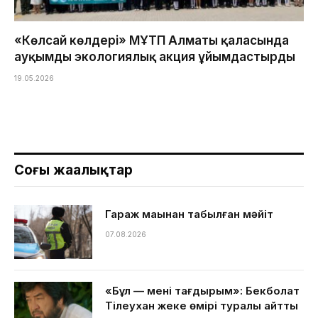
«Көлсай көлдері» МҰТП Алматы қаласында
ауқымды экологиялық акция ұйымдастырды
19.05.2026
Соңғы жаңалықтар
Гараж маңынан табылған мәйіт
07.08.2026
«Бұл — менің тағдырым»: Бекболат
Тілеухан жеке өмірі туралы айтты