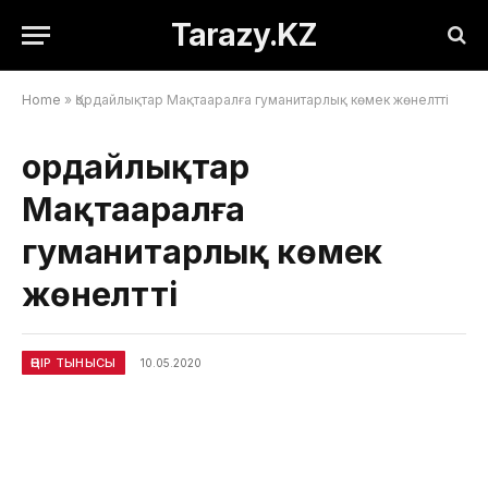
Tarazy.KZ
Home
»
Қордайлықтар Мақтааралға гуманитарлық көмек жөнелтті
Қордайлықтар
Мақтааралға
гуманитарлық көмек
жөнелтті
ӨҢІР ТЫНЫСЫ
10.05.2020