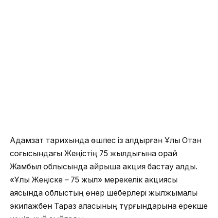
Адамзат тарихында өшпес із қалдырған Ұлы Отан
соғысындағы Жеңістің 75 жылдығына орай
Жамбыл облысында айрықша акция бастау алды.
«Ұлы Жеңіске – 75 жыл» мерекелік акциясы
аясында облыстың өнер шеберлері жылжымалы
экипажбен Тараз қаласының тұрғындарына ерекше