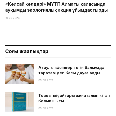
«Көлсай көлдері» МҰТП Алматы қаласында
ауқымды экологиялық акция ұйымдастырды
19.05.2026
Соңғы жаңалықтар
Ақтаулық кәсіпкер тегін балмұздақ
таратам деп басы дауға қалды
05.08.2026
Тоқаевтың айтқары жинақталып кітап
болып шықты
05.08.2026