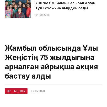
700 жетім баланы асырап алған
Тұяқ Есхожина өмірден озды
04.08.2026
Жамбыл облысында Ұлы
Жеңістің 75 жылдығына
арналған айрықша акция
бастау алды
ӨҢІР ТЫНЫСЫ
09.05.2020