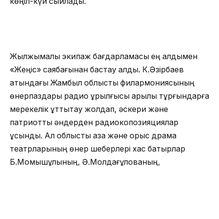
көңіл-күй сыйлады.
Жылжымалы экипаж бағдарламасы ең алдымен
«Жеңіс» саябағынан бастау алды. К.Әзірбаев
атындағы Жамбыл облыстық филармониясының
өнерпаздары радио құрылғысы арқылы тұрғындарға
мерекелік құттықтау жолдап, әскери және
патриоттық әндерден радиокопозияциялар
ұсынды. Ал облыстық қазақ және орыс драма
театрларының өнер шеберлері хас батырлар
Б.Момышұлының, Ә.Молдағұлованың,
Р.Қошқарбавтың бейнелерін сомдап,
А.Константинованың «Фронтовая любовь»
диалогын орындады.