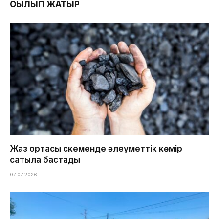
ОҚЫЛЫП ЖАТЫР
Жаз ортасы Өскеменде әлеуметтік көмір
сатыла бастады
07.07.2026