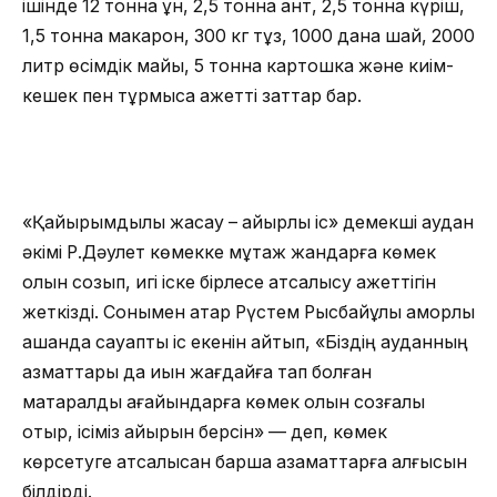
ішінде 12 тонна ұн, 2,5 тонна қант, 2,5 тонна күріш,
1,5 тонна макарон, 300 кг тұз, 1000 дана шай, 2000
литр өсімдік майы, 5 тонна картошка және киім-
кешек пен тұрмысқа қажетті заттар бар.
«Қайырымдылық жасау – қайырлы іс» демекші аудан
әкімі Р.Дәулет көмекке мұқтаж жандарға көмек
қолын созып, игі іске бірлесе атсалысу қажеттігін
жеткізді. Сонымен қатар Рүстем Рысбайұлы қамқорлық
қашанда сауапты іс екенін айтып, «Біздің ауданның
азматтары да қиын жағдайға тап болған
мақтаралдық ағайындарға көмек қолын созғалы
отыр, ісіміз қайырын берсін» — деп, көмек
көрсетуге атсалысқан барша азаматтарға алғысын
білдірді.