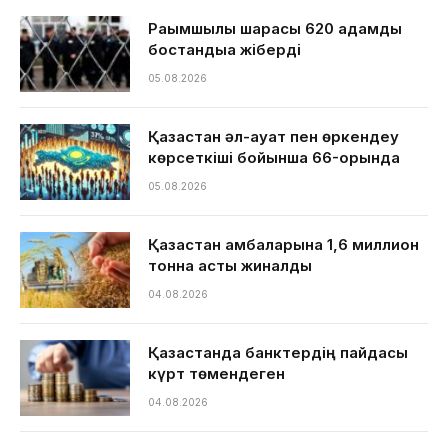
Рақымшылық шарасы 620 адамды
бостандыққа жіберді
05.08.2026
Қазақстан әл-ауқат пен өркендеу
көрсеткіші бойынша 66-орында
05.08.2026
Қазақстан қамбаларына 1,6 миллион
тонна астық жиналды
04.08.2026
Қазақстанда банктердің пайдасы
күрт төмендеген
04.08.2026