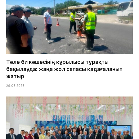
Төле би көшесінің құрылысы тұрақты
бақылауда: жаңа жол сапасы қадағаланып
жатыр
29.06.2026