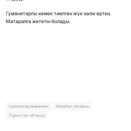
Гуманитарлық көмек тиелген жүк көлік ертең
Мақтаралға жететін болады.
гуманитарлық көмек
Жамбыл облысы
Түркістан облысы