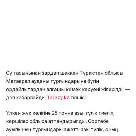
Су тасқынынан зардап шеккен Түркістан облысы
Мақтаарал ауданы тұрғындарына бүгін
қордайлықтардан алғашқы көмек керуені жіберілді, —
деп хабарлайды
Tarazy.kz
тілшісі.
Үлкен жүк көлігіне 25 тонна азық-түлік тиеліп,
көршілес облысқа аттандырылды. Сортөбе
ауылының тұрғындары қажетті азық түлік, оның