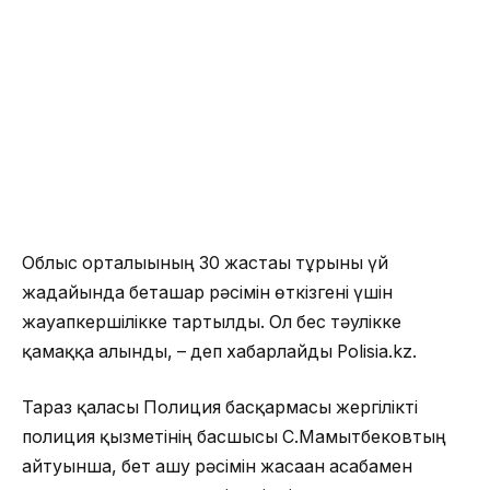
Облыс орталығының 30 жастағы тұрғыны үй
жағдайында беташар рәсімін өткізгені үшін
жауапкершілікке тартылды. Ол бес тәулікке
қамаққа алынды, – деп хабарлайды Polisia.kz.
Тараз қаласы Полиция басқармасы жергілікті
полиция қызметінің басшысы С.Мамытбековтың
айтуынша, бет ашу рәсімін жасаған асабамен