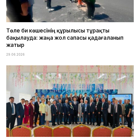
Төле би көшесінің құрылысы тұрақты
бақылауда: жаңа жол сапасы қадағаланып
жатыр
29.06.2026