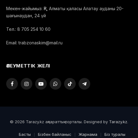
Мекен-жайымыз: ҚР, Алматы қаласы Алатау ауданы 20-
шағынаудан, 24 үй
Тел.: 8 705 254 10 60
Email: trabzonaskim@mail.ru
ӘЛЕУМЕТТІК ЖЕЛІ
Facebook
Instagram
YouTube
WhatsApp
TikTok
Telegram
© 2026 Tarazy.kz ақпараттық порталы. Designed by
Tarazy.kz
.
Басты
Бізбен байланыс
Жарнама
Біз туралы