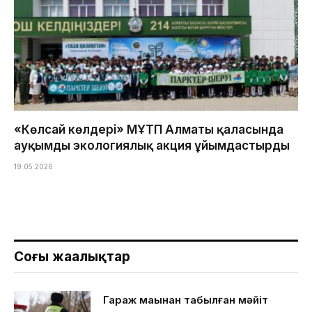
«Көлсай көлдері» МҰТП Алматы қаласында
ауқымды экологиялық акция ұйымдастырды
19.05.2026
Соңғы жаңалықтар
Гараж маңынан табылған мәйіт