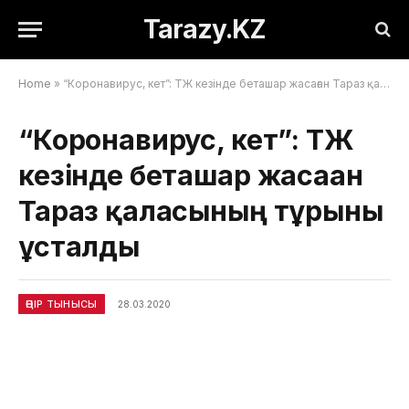
Tarazy.KZ
Home
»
“Коронавирус, кет”: ТЖ кезінде беташар жасаған Тараз қаласының тұрғыны ұсталды
“Коронавирус, кет”: ТЖ
кезінде беташар жасаған
Тараз қаласының тұрғыны
ұсталды
ӨҢІР ТЫНЫСЫ
28.03.2020