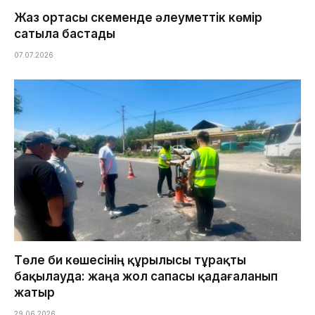
Жаз ортасы Өскеменде әлеуметтік көмір
сатыла бастады
07.07.2026
Төле би көшесінің құрылысы тұрақты
бақылауда: жаңа жол сапасы қадағаланып
жатыр
29.06.2026