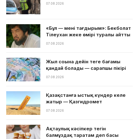
07.08.2026
«Бұл — менің тағдырым»: Бекболат
Тілеухан жеке өмірі туралы айтты
07.08.2026
Жыл соңына дейін теңге бағамы
қандай болады — сарапшы пікірі
07.08.2026
Қазақстанға ыстық күндер келе
жатыр — Қазгидромет
07.08.2026
Ақтаулық кәсіпкер тегін
балмұздақ таратам деп басы