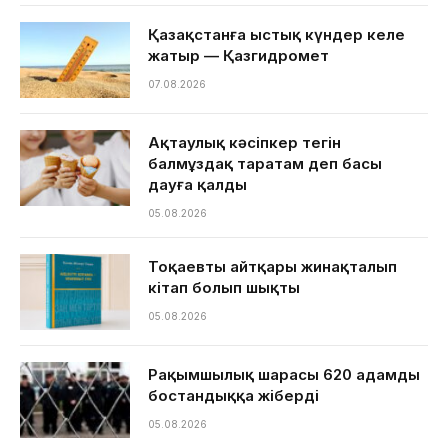
Қазақстанға ыстық күндер келе
жатыр — Қазгидромет
07.08.2026
Ақтаулық кәсіпкер тегін
балмұздақ таратам деп басы
дауға қалды
05.08.2026
Тоқаевтың айтқары жинақталып
кітап болып шықты
05.08.2026
Рақымшылық шарасы 620 адамды
бостандыққа жіберді
05.08.2026