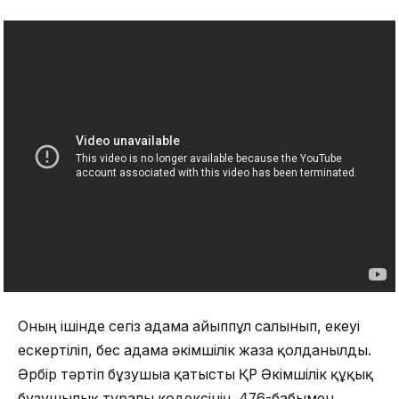
Оның ішінде сегіз адамға айыппұл салынып, екеуі
ескертіліп, бес адамға әкімшілік жаза қолданылды.
Әрбір тәртіп бұзушыға қатысты ҚР Әкімшілік құқық
бұзушылық туралы кодексінің 476-бабымен