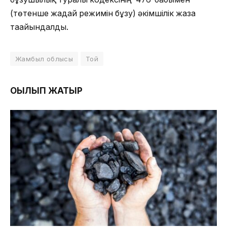
(төтенше жағдай режимін бұзу) әкімшілік жаза
тағайындалды.
Жамбыл облысы
Той
ОҚЫЛЫП ЖАТЫР