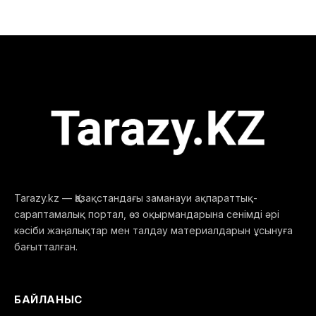
Tarazy.kz — Қазақстандағы заманауи ақпараттық-
сараптамалық портал, өз оқырмандарына сенімді әрі
кәсіби жаңалықтар мен талдау материалдарын ұсынуға
бағытталған.
БАЙЛАНЫС