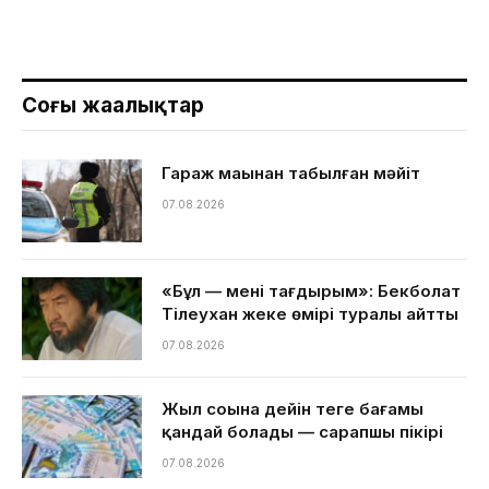
Соңғы жаңалықтар
Гараж маңынан табылған мәйіт
07.08.2026
«Бұл — менің тағдырым»: Бекболат
Тілеухан жеке өмірі туралы айтты
07.08.2026
Жыл соңына дейін теңге бағамы
қандай болады — сарапшы пікірі
07.08.2026