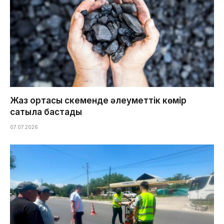
Жаз ортасы Өскеменде әлеуметтік көмір
сатыла бастады
07.07.2026