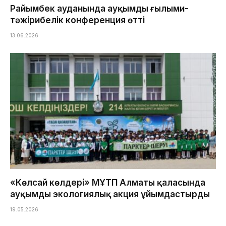
Райымбек ауданында ауқымды ғылыми-
тәжірибелік конференция өтті
13.06.2026
«Көлсай көлдері» МҰТП Алматы қаласында
ауқымды экологиялық акция ұйымдастырды
19.05.2026