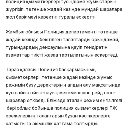
полиция қызметкерлері түсіндірме жұмыстарын
жүргізіп, төтенше жағдай кезінде мұндай шараларға
жол берілмеуі керектігі туралы ескертті.
Жамбыл облысы Полиция департаменті төтенше
жағдай кезінде бекітілген талаптарды орындамай,
тұрғындардың денсаулығына қауіп төндіретін
азаматтар тиісті жазаға тартылатынын ескертеді.
Тараз қаласы Полиция басқармасының
қызметкерлері төтенше жағдай кезінде жұмыс
режимін бұзу деректерінің алдын алу мақсатында
күн сайын ойын-сауық мекемелеріне рейдтік іс-
шаралар өткізеді. Елімізде аталған режим енгізілгелі
бері облыс бойынша полиция қызметкерлері ТЖ
ережелерінің талаптарын бұзған кәсіпкерлерге
қатысты 15 әкімшілік хаттама толтырды.