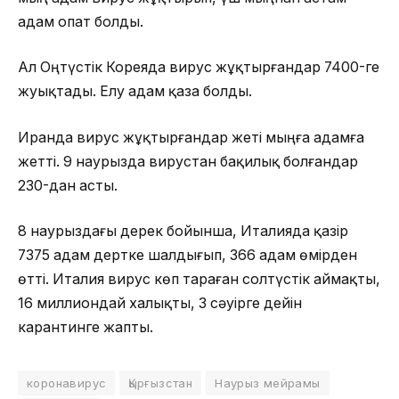
адам опат болды.
Ал Оңтүстік Кореяда вирус жұқтырғандар 7400-ге
жуықтады. Елу адам қаза болды.
Иранда вирус жұқтырғандар жеті мыңға адамға
жетті. 9 наурызда вирустан бақилық болғандар
230-дан асты.
8 наурыздағы дерек бойынша, Италияда қазір
7375 адам дертке шалдығып, 366 адам өмірден
өтті. Италия вирус көп тараған солтүстік аймақты,
16 миллиондай халықты, 3 сәуірге дейін
карантинге жапты.
коронавирус
Қырғызстан
Наурыз мейрамы