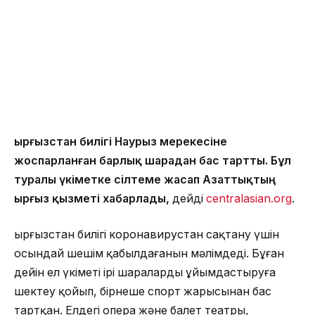
Қырғызстан билігі Наурыз мерекесіне
жоспарланған барлық шарадан бас тартты. Бұл
туралы үкіметке сілтеме жасап Азаттықтың
Қырғыз қызметі хабарлады,
дейді
centralasian.org
.
Қырғызстан билігі коронавирустан сақтану үшін
осындай шешім қабылдағанын мәлімдеді. Бұған
дейін ел үкіметі ірі шараларды ұйымдастыруға
шектеу қойып, бірнеше спорт жарысынан бас
тартқан. Елдегі опера және балет театры,