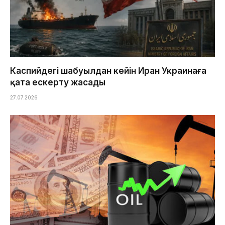
Каспийдегі шабуылдан кейін Иран Украинаға
қатаң ескерту жасады
27.07.2026