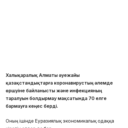
Халықаралық Алматы әуежайы
қазақстандықтарға коронавирустың әлемде
өршуіне байланысты және инфекцияның
таралуын болдырмау мақсатында 70 елге
бармауға кеңес берді.
Оның ішінде Еуразиялық экономикалық одаққа