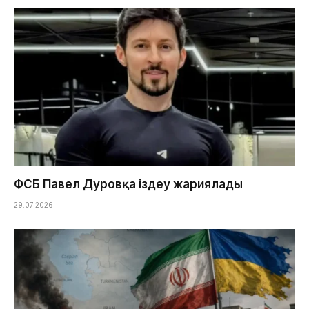
ФСБ Павел Дуровқа іздеу жариялады
29.07.2026