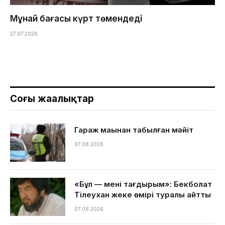
Мұнай бағасы күрт төмендеді
27.07.2026
Соңғы жаңалықтар
Гараж маңынан табылған мәйіт
07.08.2026
«Бұл — менің тағдырым»: Бекболат
Тілеухан жеке өмірі туралы айтты
07.08.2026