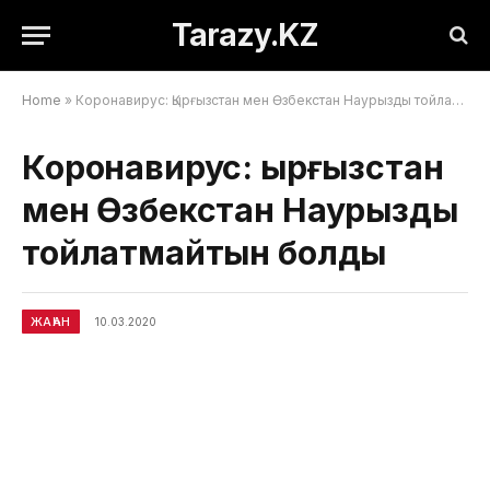
Tarazy.KZ
Home
»
Коронавирус: Қырғызстан мен Өзбекстан Наурызды тойлатмайтын болды
Коронавирус: Қырғызстан
мен Өзбекстан Наурызды
тойлатмайтын болды
ЖАҺАН
10.03.2020