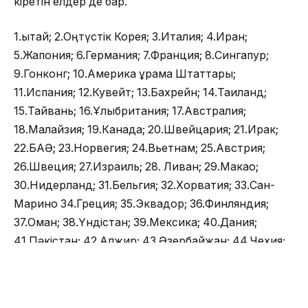
кіретін елдер де бар.
1.Қытай; 2.Оңтүстік Корея; 3.Италия; 4.Иран;
5.Жапония; 6.Германия; 7.Франция; 8.Сингапур;
9.Гонконг; 10.Америка Құрама Штаттары;
11.Испания; 12.Кувейт; 13.Бахрейн; 14.Таиланд;
15.Тайвань; 16.Ұлыбритания; 17.Австралия;
18.Малайзия; 19.Канада; 20.Швейцария; 21.Ирак;
22.БАӘ; 23.Норвегия; 24.Вьетнам; 25.Австрия;
26.Швеция; 27.Израиль; 28. Ливан; 29.Макао;
30.Нидерланд; 31.Бельгия; 32.Хорватия; 33.Сан-
Марино 34.Греция; 35.Эквадор; 36.Финляндия;
37.Оман; 38.Үндістан; 39.Мексика; 40.Дания;
41.Пәкістан; 42.Алжир; 43.Әзербайжан; 44.Чехия;
45.Грузия; 46.Исландия; 47.Филиппин; 48.Катар;
49.Румыния; 50.Ресей; 51.Бразилия; 52.Египет;
53.Индонезия; 54.Португалия; 55.Ауғанстан;