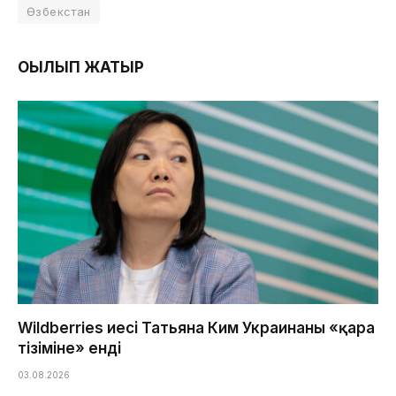
Өзбекстан
ОҚЫЛЫП ЖАТЫР
Wildberries иесі Татьяна Ким Украинаның «қара
тізіміне» енді
03.08.2026