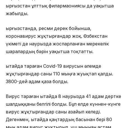
Қырғызстан ұлттық филармаониясы да уақытша
жабылды.
Қырғызстанда, ресми дерек бойынша,
коронавирус жұқтырғандар жоқ. Өзбекстан
үкіметі де наурызда жоспарланған мерекелік
шаралардың бәрін уақытша тоқтатты.
Қытайда тараған Covid-19 вирусын әлемде
жұқтырғандар саны 110 мыңға жуықтап қалды.
3800-дей адам қаза болды.
Вирус тараған Қытайда 8 наурызда 41 адам дертке
шалдыққаны белгілі болды. Бұл елде күннен-күнге
вирус жұқтырғандар саны азайып келеді.
Дегенмен, Қытайда қаңтардың басынан бері 80
мың адам вирус жұқтырып, үш мыңнан астам