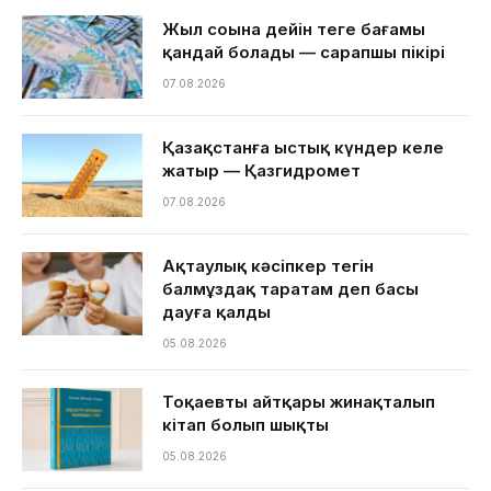
Жыл соңына дейін теңге бағамы
қандай болады — сарапшы пікірі
07.08.2026
Қазақстанға ыстық күндер келе
жатыр — Қазгидромет
07.08.2026
Ақтаулық кәсіпкер тегін
балмұздақ таратам деп басы
дауға қалды
05.08.2026
Тоқаевтың айтқары жинақталып
кітап болып шықты
05.08.2026