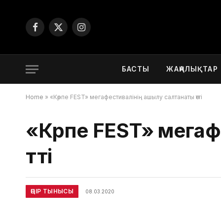
Facebook
X
Instagram
(Twitter)
БАСТЫ
ЖАҢАЛЫҚТАР
Home
»
«Көрпе FEST» мегафестивалінің ашылу салтанаты өтті
«Көрпе FEST» мега
өтті
ӨҢІР ТЫНЫСЫ
08.03.2020