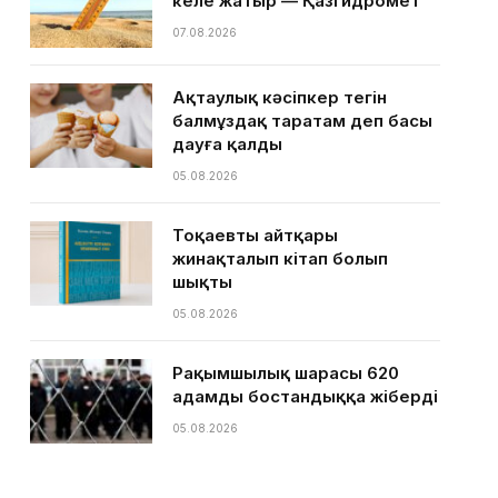
келе жатыр — Қазгидромет
07.08.2026
Ақтаулық кәсіпкер тегін
балмұздақ таратам деп басы
дауға қалды
05.08.2026
Тоқаевтың айтқары
жинақталып кітап болып
шықты
05.08.2026
Рақымшылық шарасы 620
адамды бостандыққа жіберді
05.08.2026