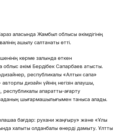
Тараз қаласында Жамбыл облысы әкімдігінің
алінің ашылу салтанаты өтті.
шенінің көрме залында өткен
 облыс әкімі Бердібек Сапарбаев қатысты.
одизайнер, республикалық «Алтын сапа»
вторлық дизайн үйінің негізін қалаушы,
 республикалық ақпараттық-ағарту
заданың шығармашылығымен таныса алады.
лашаққа бағдар: рухани жаңғыру» және «Ұлы
нда халықтық қолданбалы өнерді дамыту. Ұлттық