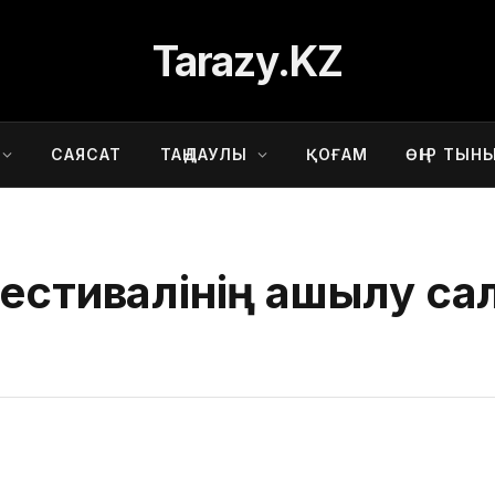
Tarazy.KZ
САЯСАТ
ТАҢДАУЛЫ
ҚОҒАМ
ӨҢІР ТЫН
фестивалінің ашылу са