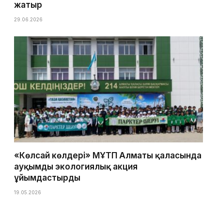
жатыр
29.06.2026
«Көлсай көлдері» МҰТП Алматы қаласында
ауқымды экологиялық акция
ұйымдастырды
19.05.2026