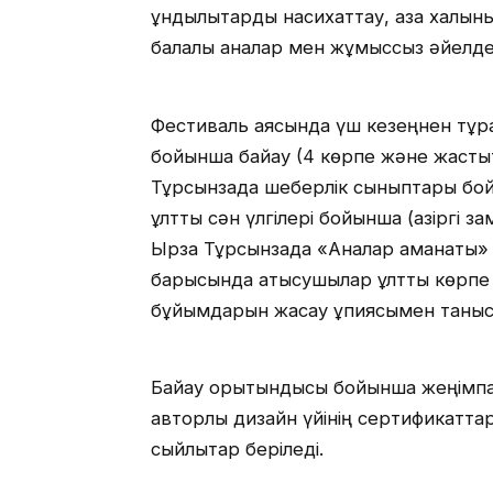
құндылықтарды насихаттау, қазақ халқ
балалы аналар мен жұмыссыз әйелдер
Фестиваль аясында үш кезеңнен тұраты
бойынша байқау (4 көрпе және жастық
Тұрсынзада шеберлік сыныптары бой
ұлттық сән үлгілері бойынша (қазіргі з
Ырза Тұрсынзада «Аналар аманаты» а
барысында қатысушылар ұлттық көрпе ,
бұйымдарын жасау құпиясымен таныс
Байқау қорытындысы бойынша жеңімпа
авторлық дизайн үйінің сертификаттар
сыйлықтар беріледі.