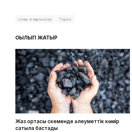
соңғы жаңалықтар
Тараз
ОҚЫЛЫП ЖАТЫР
Жаз ортасы Өскеменде әлеуметтік көмір
сатыла бастады