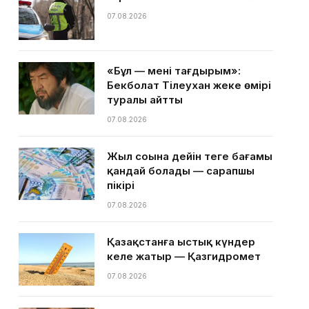
07.08.2026
«Бұл — менің тағдырым»:
Бекболат Тілеухан жеке өмірі
туралы айтты
07.08.2026
Жыл соңына дейін теңге бағамы
қандай болады — сарапшы
пікірі
07.08.2026
Қазақстанға ыстық күндер
келе жатыр — Қазгидромет
07.08.2026