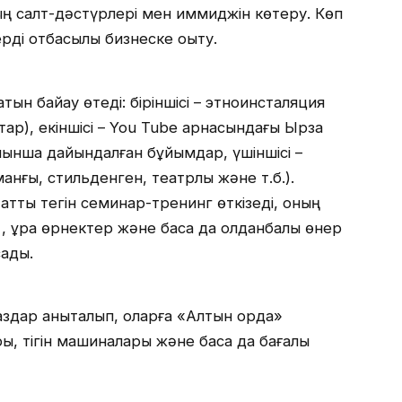
ының салт-дәстүрлері мен иммиджін көтеру. Көп
ді отбасылық бизнеске оқыту.
н байқау өтеді: біріншісі – этноинсталяция
тар), екіншісі – You Tube арнасындағы Ырза
ынша дайындалған бұйымдар, үшіншісі –
аманғы, стильденген, театрлық және т.б.).
тты тегін семинар-тренинг өткізеді, оның
 құрақ өрнектер және басқа да қолданбалы өнер
ады.
здар анықталып, оларға «Алтын орда»
ы, тігін машиналары және басқа да бағалы