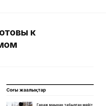
отовы к
амом
Соңғы жаңалықтар
Гараж маңынан табылған мәйіт