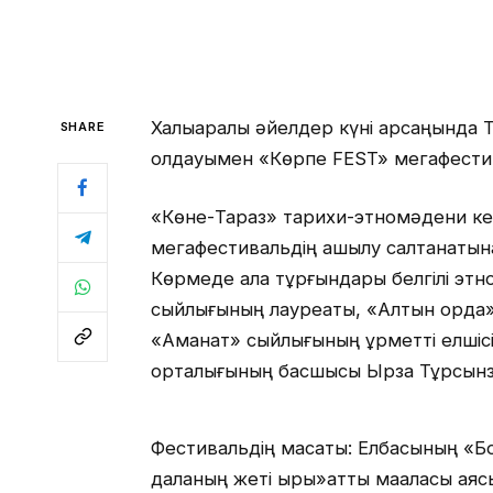
Халықаралық әйелдер күні қарсаңында 
SHARE
қолдауымен «Көрпе FEST» мегафестив
«Көне-Тараз» тарихи-этномәдени ке
мегафестивальдің ашылу салтанатына
Көрмеде қала тұрғындары белгілі этн
сыйлығының лауреаты, «Алтын орда» а
«Аманат» сыйлығының құрметті елшісі,
орталығының басшысы Ырза Тұрсын
Фестивальдің мақсаты: Елбасының «Бо
даланың жеті қыры»атты мақаласы аясы