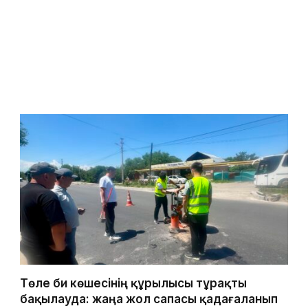
Төле би көшесінің құрылысы тұрақты
бақылауда: жаңа жол сапасы қадағаланып