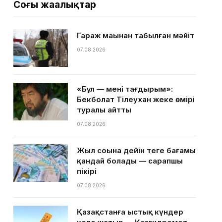
Соңғы жаңалықтар
Гараж маңынан табылған мәйіт
07.08.2026
«Бұл — менің тағдырым»:
Бекболат Тілеухан жеке өмірі
туралы айтты
07.08.2026
Жыл соңына дейін теңге бағамы
қандай болады — сарапшы
пікірі
07.08.2026
Қазақстанға ыстық күндер