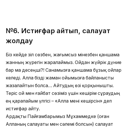
№6.
Истиғфар айтып, салауат
жолдау
Біз кейде зіл сөзбен, жағымсыз мінезбен қаншама
жанның жүрегін жаралаймыз. Ойдан жүйрік дүние
бар ма десеңші?! Санамызға қаншама бұзық ойлар
келеді. Алла бізді жаман ойымызға байланысты
жазалайтын болса… Айтудың өзі қорқынышты.
Теріс ой мен ғайбат сөзіміз үшін кешірім сұраудың
ең қарапайым үлгісі – «Алла мені кешірсін» деп
истиғфар айту.
Ардақты Пайғамбарымыз Мұхаммедке (оған
Алланың салауаты мен сәлемі болсын) салауат