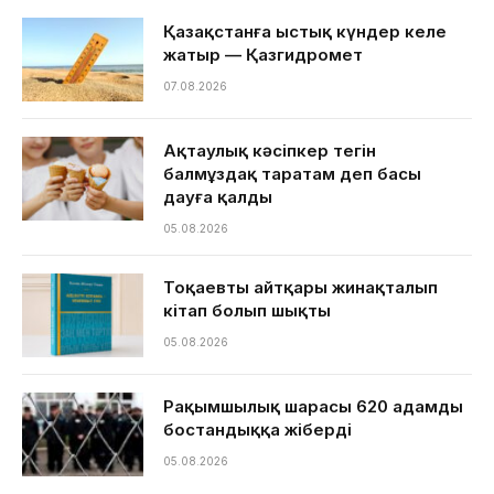
Қазақстанға ыстық күндер келе
жатыр — Қазгидромет
07.08.2026
Ақтаулық кәсіпкер тегін
балмұздақ таратам деп басы
дауға қалды
05.08.2026
Тоқаевтың айтқары жинақталып
кітап болып шықты
05.08.2026
Рақымшылық шарасы 620 адамды
бостандыққа жіберді
05.08.2026