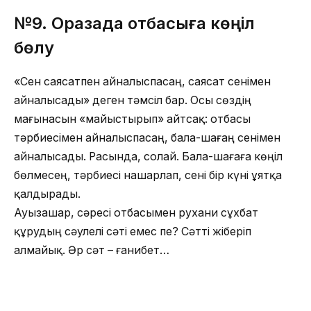
№9.
Оразада отбасыға көңіл
бөлу
«Сен саясатпен айналыспасаң, саясат сенімен
айналысады» деген тәмсіл бар. Осы сөздің
мағынасын «майыстырып» айтсақ: отбасы
тәрбиесімен айналыспасаң, бала-шағаң сенімен
айналысады. Расында, солай. Бала-шағаға көңіл
бөлмесең, тәрбиесі нашарлап, сені бір күні ұятқа
қалдырады.
Ауызашар, сәресі отбасымен рухани сұхбат
құрудың сәулелі сәті емес пе? Сәтті жіберіп
алмайық. Әр сәт – ғанибет…