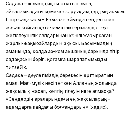
Садақа – жамандықты жоятын амал,
айналамыздағы көмекке зәру адамдардың ақысы.
Пітір садақасы – Рамазан айында пенделікпен
жасап қойған қате-кемшіліктеріміздің өтеуі,
жетіспеушілік салдарынан көңілі жабырқаған
жарлы-жақыбайлардың ақысы. Басымыздың
аманында, қолда аз-кем ақшаның барында пітір
садақасын беріп, қоғамға шарапатымызды
тигізейік.
Садақа – дәулетіміздің берекесін арттыратын
амал. Мал-мүлік нәсіп еткен Алланың жолында
жақсылық жасап, көптің тілеуін неге алмасқа?!
«Сендердің араларыңдағы ең жақсыларың –
адамдарға пайдалы болғандарың» (хадис).