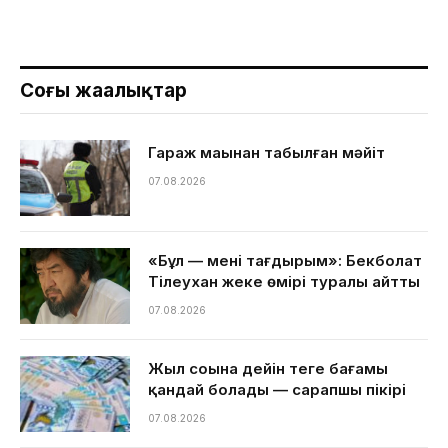
Соңғы жаңалықтар
Гараж маңынан табылған мәйіт
07.08.2026
«Бұл — менің тағдырым»: Бекболат
Тілеухан жеке өмірі туралы айтты
07.08.2026
Жыл соңына дейін теңге бағамы
қандай болады — сарапшы пікірі
07.08.2026