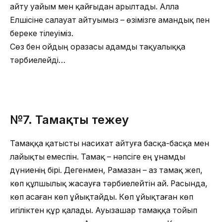
айту уайым мен қайғыдан арылтады. Алла
Елшісіне салауат айтуымыз – өзімізге амандық пен
береке тілеуіміз.
Сөз бен ойдың оразасы адамды тақуалыққа
тәрбиелейді…
№7.
Тамақты тежеу
Тамаққа қатысты насихат айтуға басқа-басқа мен
лайықты емеспін. Тамақ – нәпсіге ең ұнамды
дүниенің бірі. Дегенмен, Рамазан – аз тамақ жеп,
көп құлшылық жасауға тәрбиелейтін ай. Расында,
көп асаған көп ұйықтайды. Көп ұйықтаған көп
игіліктен құр қалады. Ауызашар тамаққа тойып