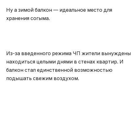
Ну а зимой балкон — идеальное место для
хранения согыма.
Из-за введенного режима ЧП жители вынуждены
находиться целыми днями в стенах квартир. И
балкон стал единственной возможностью
подышать свежим воздухом.
Мы заглянули в окна и на балконы, интересуясь,
чем же сейчас заняты жители Нур-Султана.