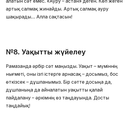
алатын сәт емес. «Ауру – астан» деген. Көп жеген
артық салмақ жинайды. Артық салмақ ауру
шақырады… Алла сақтасын!
№8.
Уақытты жүйелеу
Рамазанда әрбір сәт маңызды. Уақыт – мүміннің
нығметі, оны ізгі істерге арнасақ – досымыз, бос
өткізсек – дұшпанымыз. Бір сәтте досыңа да,
дұшпаныңа да айналатын уақытты қалай
пайдалану – әркімнің өз таңдауында. Досты
таңдайық!