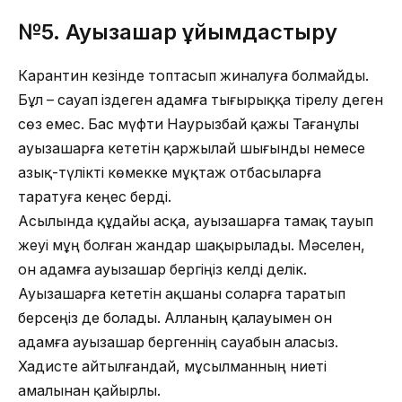
№5.
Ауызашар ұйымдастыру
Карантин кезінде топтасып жиналуға болмайды.
Бұл – сауап іздеген адамға тығырыққа тірелу деген
сөз емес. Бас мүфти Наурызбай қажы Тағанұлы
ауызашарға кететін қаржылай шығынды немесе
азық-түлікті көмекке мұқтаж отбасыларға
таратуға кеңес берді.
Асылында құдайы асқа, ауызашарға тамақ тауып
жеуі мұң болған жандар шақырылады. Мәселен,
он адамға ауызашар бергіңіз келді делік.
Ауызашарға кететін ақшаны соларға таратып
берсеңіз де болады. Алланың қалауымен он
адамға ауызашар бергеннің сауабын аласыз.
Хадисте айтылғандай, мұсылманның ниеті
амалынан қайырлы.