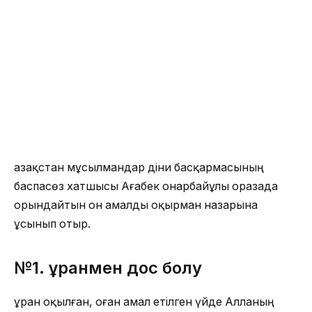
Қазақстан мұсылмандар діни басқармасының
баспасөз хатшысы Ағабек Қонарбайұлы оразада
орындайтын он амалды оқырман назарына
ұсынып отыр.
№1.
Құранмен дос болу
Құран оқылған, оған амал етілген үйде Алланың