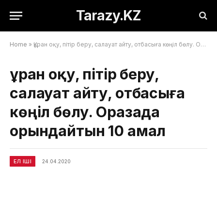
Tarazy.KZ
Home
»
Құран оқу, пітір беру, салауат айту, отбасыға көңіл бөлу. Оразада орындайтын 10 амал
Құран оқу, пітір беру,
салауат айту, отбасыға
көңіл бөлу. Оразада
орындайтын 10 амал
ЕЛ ІШІ
24.04.2020