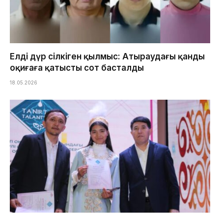
Елді дүр сілкіген қылмыс: Атыраудағы қанды
оқиғаға қатысты сот басталды
18.05.2026