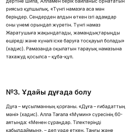
дертіне шипа, Алламен берік байланыс орнататын
риясыз құлшылық. «Түнгі намазға аса мән
беріңдер. Сендерден алдын өткен ізгі адамдар
оны үнемі орындап жүретін. Түнгі намаз
Жаратушыға жақындатады, жамандықтарыңды
өшіреді және күнәлі іске баруға тосқауыл болады»
(хадис). Рамазанда оқылатын тарауық намазына
тахажуд қосылса – құба-құп.
№3.
Ұдайы дұғада болу
Дұға – мұсылманның қорғаны. «Дұға – ғибадаттың
мәні» (хадис). Алла Тағала «Мүмин» сүресінің 60-
аятында: «Менен сұраңдар. Тілектеріңді
қабылдаймын», – деп уәде еткен. Таңғы және