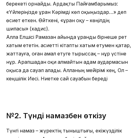
берекеті орнайды. Ардақты Пайғамбарымыз:
«Үйлеріңізде Құран Кәрімді көп оқыңыздар…» деп
өсиет еткен. Өйткені, «Құран оқу – көңілдің
шипасы» (хадис).
Алла Елшісі Рамазан айында Құранды бірнеше рет
хатым ететін. Қасиетті кітапты хатым етумен қатар,
жаттауға, оған амал етуге тырыссақ – нұр үстіне
нұр. Арапшадан оқи алмайтын адам аудармасын
оқыса да сауап алады. Алланың мейірімі кең, Ол –
кеңшілік Иесі. Ниетке сай сауабын береді
№2.
Түнді намазбен өткізу
Түнгі намаз – жүректің тыныштығы, екіжүзділік