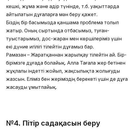
кешкі, жұма және Қадір түнінде, т.б. уақыттарда
айтылатын дұғаларға мән беру қажет.
Біздің бір басымызда қаншама проблема толып
жатыр. Оның сыртында отбасымыз, туған-
туыстарымыз, дос-жаран мен көршілеріміз үшін
екі дүние игілігі тілейтін дұғамыз бар.
Рамазан – Жаратқаннан жарылқау тілейтін ай. Бір-
бірімізге дұғада болайық. Алла Тағала жер бетінен
жұқпалы індетті жойып, жақсылықта жолығуды
жазсын. Еліміз бен жеріміздің берекеті үшін де дұға
жасауды ұмытпайық.
№4.
Пітір садақасын беру