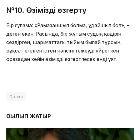
№10.
Өзімізді өзгерту
Бір ғұлама: «Рамазаншыл болма, Құдайшыл бол», –
деген екен. Расында, бір жұтым судың қадірін
сездірген, шариғаттағы тыйым былай тұрсын,
рұқсат етілген істен нәпсіні тежеуді үйреткен
оразадан кейін өзімізді өзгертпесек енді ұят.
Ораза
ОҚЫЛЫП ЖАТЫР