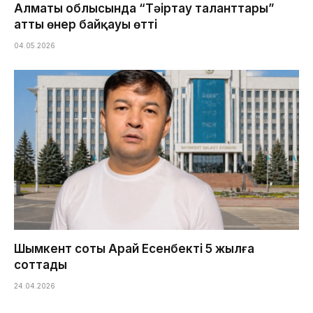
Алматы облысында “Тәңіртау таланттары”
атты өнер байқауы өтті
04.05.2026
Шымкент соты Арай Есенбекті 5 жылға
соттады
24.04.2026