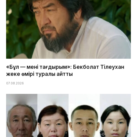
«Бұл — менің тағдырым»: Бекболат Тілеухан
жеке өмірі туралы айтты
07.08.2026