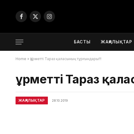
Facebook
X
Instagram
(Twitter)
БАСТЫ
ЖАҢАЛЫҚТАР
Home
»
Құрметті Тараз қаласының тұрғындары!!!
Құрметті Тараз қал
ЖАҢАЛЫҚТАР
28.10.2019