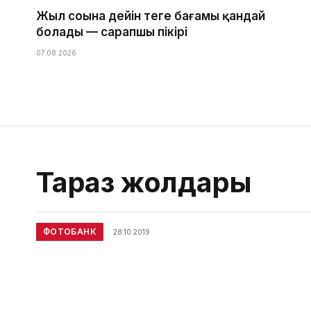
Жыл соңына дейін теңге бағамы қандай
болады — сарапшы пікірі
07.08.2026
Тараз жолдары
ФОТОБАНК
28.10.2019