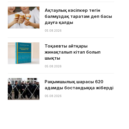
Ақтаулық кәсіпкер тегін
балмұздақ таратам деп басы
дауға қалды
05.08.2026
Тоқаевтың айтқары
жинақталып кітап болып
шықты
05.08.2026
Рақымшылық шарасы 620
адамды бостандыққа жіберді
05.08.2026