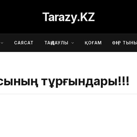
Tarazy.KZ
САЯСАТ
ТАҢДАУЛЫ
ҚОҒАМ
ӨҢІР ТЫН
асының тұрғындары!!!