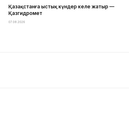
Қазақстанға ыстық күндер келе жатыр —
Қазгидромет
07.08.2026