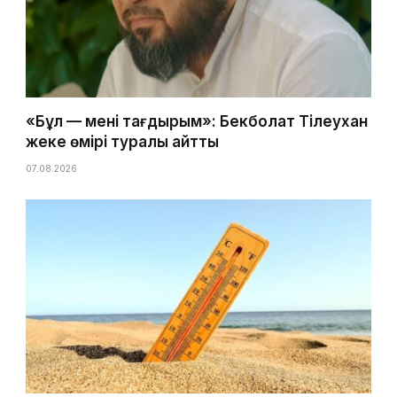
«Бұл — менің тағдырым»: Бекболат Тілеухан
жеке өмірі туралы айтты
07.08.2026