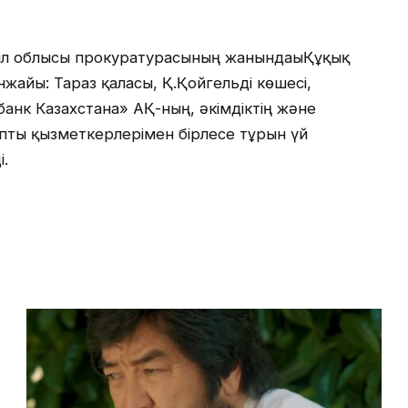
был облысы прокуратурасының жанындағыҚұқық
нжайы: Тараз қаласы, Қ.Қойгельді көшесі,
нк Казахстана» АҚ-ның, әкімдіктің және
апты қызметкерлерімен бірлесе тұрғын үй
і.