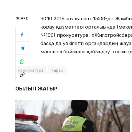
30.10.2019 жылы сағат 15:00-де Жам
SHARE
қорғау қызметтері орталығында (меке
№190) прокуратура, «Жилстройсберба
басқа да уәкілетті органдардың жау
мәселесі бойынша қабылдау өткізілед
прокуратура
Тараз
ОҚЫЛЫП ЖАТЫР