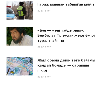
Гараж маңынан табылған мәйіт
07.08.2026
«Бұл — менің тағдырым»:
Бекболат Тілеухан жеке өмірі
туралы айтты
07.08.2026
Жыл соңына дейін теңге бағамы
қандай болады — сарапшы
пікірі
07.08.2026
Қазақстанға ыстық күндер
келе жатыр — Қазгидромет
07.08.2026