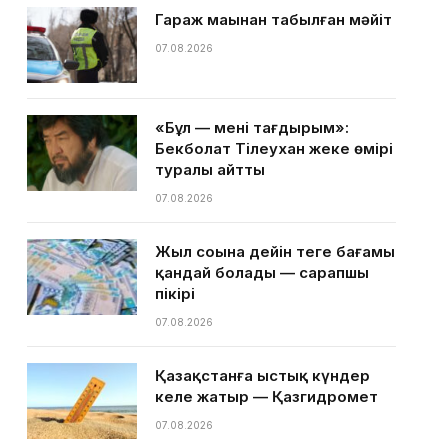
Гараж маңынан табылған мәйіт
07.08.2026
«Бұл — менің тағдырым»:
Бекболат Тілеухан жеке өмірі
туралы айтты
07.08.2026
Жыл соңына дейін теңге бағамы
қандай болады — сарапшы
пікірі
07.08.2026
Қазақстанға ыстық күндер
келе жатыр — Қазгидромет
07.08.2026