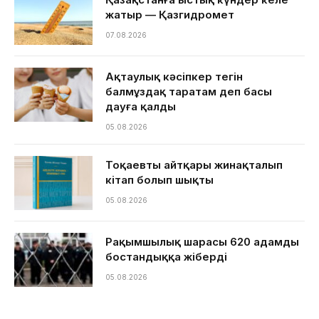
жатыр — Қазгидромет
07.08.2026
Ақтаулық кәсіпкер тегін
балмұздақ таратам деп басы
дауға қалды
05.08.2026
Тоқаевтың айтқары жинақталып
кітап болып шықты
05.08.2026
Рақымшылық шарасы 620 адамды
бостандыққа жіберді
05.08.2026