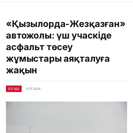
«Қызылорда-Жезқазған»
автожолы: үш учаскіде
асфальт төсеу
жұмыстары аяқталуға
жақын
ЕЛ ІШІ
01.11.2024