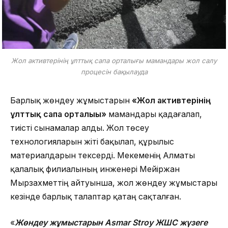
Жол активтерінің ұлттық сапа орталығы мамандары жол салу
процесін бақылауда
Барлық жөндеу жұмыстарын
«Жол активтерінің
ұлттық сапа орталығы»
мамандары қадағалап,
тиісті сынамалар алды. Жол төсеу
технологияларын жіті бақылап, құрылыс
материалдарын тексерді. Мекеменің Алматы
қалалық филиалының инженері Мейіржан
Мырзахметтің айтуынша, жол жөндеу жұмыстары
кезінде барлық талаптар қатаң сақталған.
«
Жөндеу жұмыстарын Asmar Stroy ЖШС жүзеге