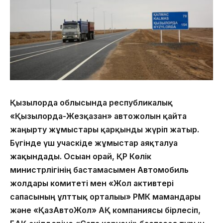
Қызылорда облысында республикалық
«Қызылорда-Жезқазған» автожолын қайта
жаңғырту жұмыстары қарқынды жүріп жатыр.
Бүгінде үш учаскіде жұмыстар аяқталуға
жақындады. Осыған орай, ҚР Көлік
министрлігінің бастамасымен Автомобиль
жолдары комитеті мен «Жол активтері
сапасының ұлттық орталығы» РМК мамандары
және «ҚазАвтоЖол» АҚ компаниясы бірлесіп,