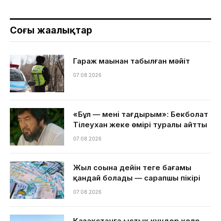
Соңғы жаңалықтар
Гараж маңынан табылған мәйіт
07.08.2026
«Бұл — менің тағдырым»: Бекболат
Тілеухан жеке өмірі туралы айтты
07.08.2026
Жыл соңына дейін теңге бағамы
қандай болады — сарапшы пікірі
07.08.2026
Қазақстанға ыстық күндер келе