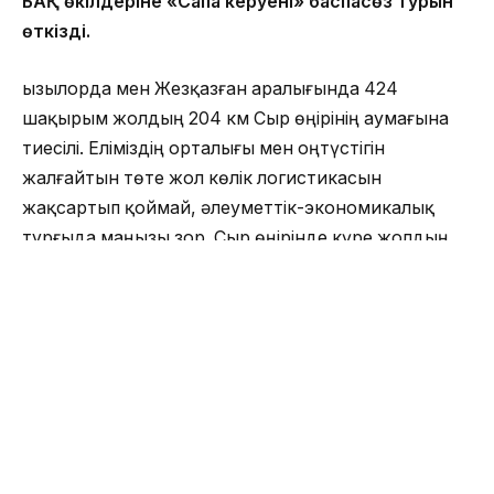
БАҚ өкілдеріне «Сапа керуені» баспасөз турын
өткізді.
Қызылорда мен Жезқазған аралығында 424
шақырым жолдың 204 км Сыр өңірінің аумағына
тиесілі. Еліміздің орталығы мен оңтүстігін
жалғайтын төте жол көлік логистикасын
жақсартып қоймай, әлеуметтік-экономикалық
тұрғыда маңызы зор. Сыр өңірінде күре жолдың
біршама бөлігінде жабынның жоғарғы қабаты
төселіп, үш учаскеде үш қабат асфальт
жабындысын аяқталуға жақын. Яғни, облыс
шекарасынан бастап Қызылорда бағытына қарай
90 шақырым пайлалануға беріліп, 50 шақырым
қоса жолда ішінара қозғалыс ұйымдастырылады.
Жалпы жоспарға сәйкес 140 шақырым асфальт
жабынымен қозғалыс берілетін болады. Қазіргі