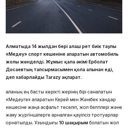
Алматыда 14 жылдан бері алғаш рет биік таулы
«Медеу» спорт кешеніне апаратын автомобиль
жолы жөнделді. Жұмыс қала әкімі Ерболат
Досаевтың тапсырмасымен қолға алынған еді,
деп хабарлайды Tarazy ақпарат.
Қаланың ең басты көрікті жерінің бірі саналатын
«Медеуге» апаратын Керей мен Жәнібек хандар
көшесіне жаңа асфальт төселіп, жол белгілері және
жаяу жүргіншілерге арналған қауіпсіз тротуарлар
орнатылды. Ұзындығы
10 шақырым
болатын жол