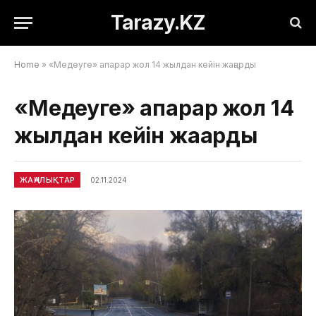
Tarazy.KZ
Home
»
«Медеуге» апарар жол 14 жылдан кейін жаңарды
«Медеуге» апарар жол 14
жылдан кейін жаңарды
ЖАҢАЛЫҚТАР
02.11.2024