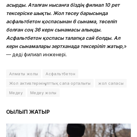
асырды. Аталған нысанға біздің филиал 10 рет
тексеріске шықты. Жол төсеу барысында
асфальтбетон қоспасынан 6 сынама, төселіп
болған соң 36 керн сынамасы алынды.
Асфальтбетон қоспасы талапқа сай болды. Ал
керн сынамалары зертханада тексеріліп жатыр,
»
— деді филиал инженері.
Алматы жолы
Асфальтбетон
Жол активтерінің ұлттық сапа орталығы
жол сапасы
Медеу
Медеу жолы
ОҚЫЛЫП ЖАТЫР