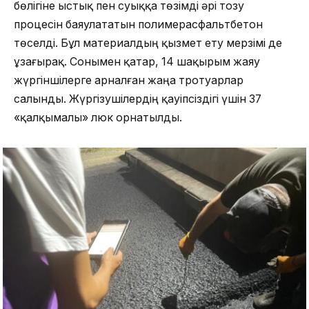
бөлігіне ыстық пен суыққа төзімді әрі тозу
процесін баяулататын полимерасфальтбетон
төселді. Бұл материалдың қызмет ету мерзімі де
ұзағырақ. Сонымен қатар, 14 шақырым жаяу
жүргіншілерге арналған жаңа тротуарлар
салынды. Жүргізушілердің қауіпсіздігі үшін 37
«қалқымалы» люк орнатылды.