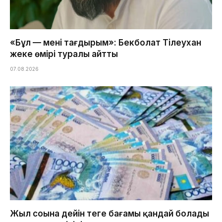
«Бұл — менің тағдырым»: Бекболат Тілеухан
жеке өмірі туралы айтты
07.08.2026
Жыл соңына дейін теңге бағамы қандай болады