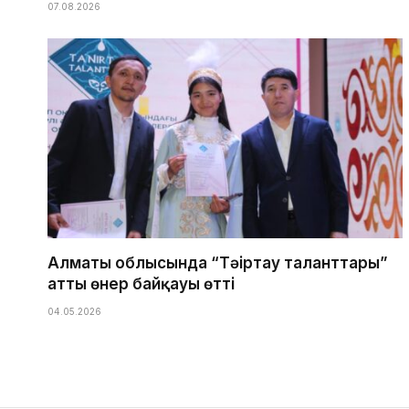
07.08.2026
Алматы облысында “Тәңіртау таланттары”
атты өнер байқауы өтті
04.05.2026