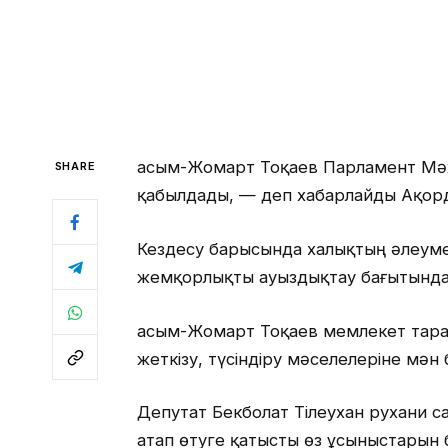
Қасым-Жомарт Тоқаев Парламент Мәжі
SHARE
қабылдады, — деп хабарлайды Ақорд
Кездесу барысында халықтың әлеум
жемқорлықты ауыздықтау бағытында
Қасым-Жомарт Тоқаев мемлекет тар
жеткізу, түсіндіру мәселелеріне мән 
Депутат Бекболат Тілеухан рухани с
атап өтуге қатысты өз ұсыныстарын б