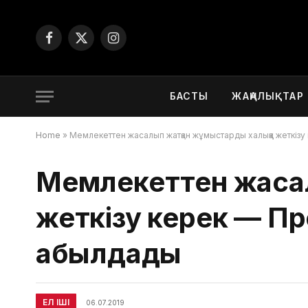
Facebook
X
Instagram
(Twitter)
БАСТЫ
ЖАҢАЛЫҚТАР
Home
»
Мемлекеттен жасалып жатқан жұмыстарды халыққа жеткіз
Мемлекеттен жасал
жеткізу керек — П
қабылдады
ЕЛ ІШІ
06.07.2019