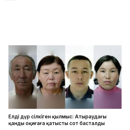
Елді дүр сілкіген қылмыс: Атыраудағы
қанды оқиғаға қатысты сот басталды