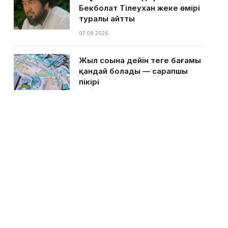
Бекболат Тілеухан жеке өмірі
туралы айтты
07.08.2026
Жыл соңына дейін теңге бағамы
қандай болады — сарапшы
пікірі
07.08.2026
Қазақстанға ыстық күндер
келе жатыр — Қазгидромет
07.08.2026
Ақтаулық кәсіпкер тегін
балмұздақ таратам деп басы
дауға қалды
05.08.2026