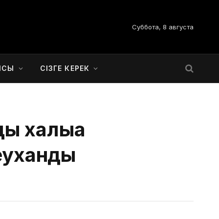
Суббота, 8 августа
ЫСЫ
СІЗГЕ КЕРЕК
 халыққа
леуханды