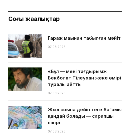
Соңғы жаңалықтар
Гараж маңынан табылған мәйіт
07.08.2026
«Бұл — менің тағдырым»:
Бекболат Тілеухан жеке өмірі
туралы айтты
07.08.2026
Жыл соңына дейін теңге бағамы
қандай болады — сарапшы
пікірі
07.08.2026