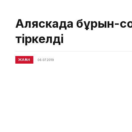
Аляскада бұрын-со
тіркелді
ЖАҺАН
06.07.2019