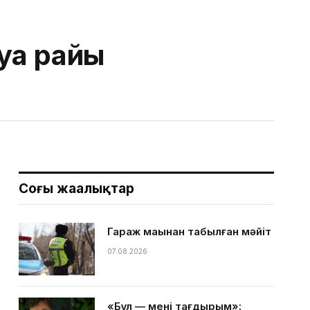
уа райы
Соңғы жаңалықтар
Гараж маңынан табылған мәйіт
07.08.2026
«Бұл — менің тағдырым»: