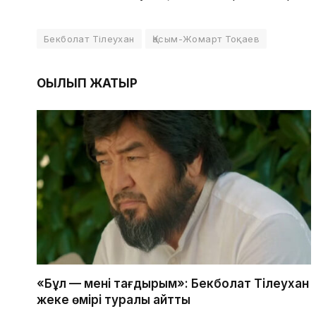
Бекболат Тілеухан
Қасым-Жомарт Тоқаев
ОҚЫЛЫП ЖАТЫР
«Бұл — менің тағдырым»: Бекболат Тілеухан
жеке өмірі туралы айтты