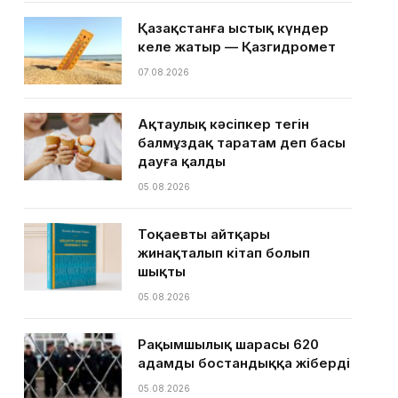
Қазақстанға ыстық күндер
келе жатыр — Қазгидромет
07.08.2026
Ақтаулық кәсіпкер тегін
балмұздақ таратам деп басы
дауға қалды
05.08.2026
Тоқаевтың айтқары
жинақталып кітап болып
шықты
05.08.2026
Рақымшылық шарасы 620
адамды бостандыққа жіберді
05.08.2026