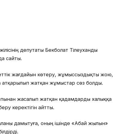
лісінің депутаты Бекболат Тілеуханды
а сайты.
еттік жағдайын көтеру, жұмыссыздықты жою,
 атқарылып жатқан жұмыстар сөз болды.
апынан жасалып жатқан қадамдарды халыққа
беру керектігін айтты.
аланы дамытуға, оның ішінде «Абай жылын»
ілдірді.