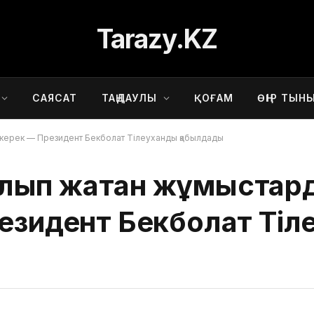
Tarazy.KZ
САЯСАТ
ТАҢДАУЛЫ
ҚОҒАМ
ӨҢІР ТЫН
у керек — Президент Бекболат Тілеуханды қабылдады
ып жатқан жұмыстарды
резидент Бекболат Ті