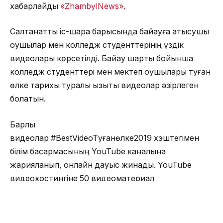
хабарлайды
«ZhambylNews».
Салтанатты іс-шара барысында байқауға қатысушы
оқушылар мен колледж студенттерінің үздік
видеолары көрсетілді. Байқау шарты бойынша
колледж студенттері мен мектеп оқушылары туған
өлке тарихы туралы қызықты видеолар әзірлеген
болатын.
Барлық
видеолар
#
B
estVideoTуғанөлке2019
хэштегімен
білім басқармасының YouTube каналына
жарияланып, онлайн дауыс жинады. YouTube
видеохостингіне 50 видеоматериал
орналастырылып, оның 13-і үздік деп танылды.
Жеңімпаздар дипломдармен, сыйлықтармен
марапатталды.