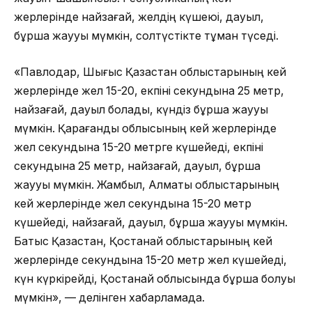
жерлерінде найзағай, желдің күшеюі, дауыл,
бұршақ жаууы мүмкін, солтүстікте тұман түседі.
«Павлодар, Шығыс Қазақстан облыстарының кей
жерлерінде жел 15-20, екпіні секундына 25 метр,
найзағай, дауыл болады, күндіз бұршақ жаууы
мүмкін. Қарағанды облысының кей жерлерінде
жел секундына 15-20 метрге күшейеді, екпіні
секундына 25 метр, найзағай, дауыл, бұршақ
жаууы мүмкін. Жамбыл, Алматы облыстарының
кей жерлерінде жел секундына 15-20 метр
күшейеді, найзағай, дауыл, бұршақ жаууы мүмкін.
Батыс Қазақстан, Қостанай облыстарының кей
жерлерінде секундына 15-20 метр жел күшейеді,
күн күркірейді, Қостанай облысында бұршақ болуы
мүмкін», — делінген хабарламада.