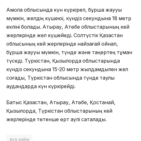
Ақмола облысында күн күркіреп, бұршақ жаууы
мүмкін, желдің күшеюі, күндіз секундына 18 метр
екпіні болады. Атырау, Ақтөбе облыстарының кей
жерлерінде жел күшейеді. Солтүстік Қазақстан
облысының кей жерлерінде найзағай ойнап,
бұршақ жаууы мүмкін, түнде және таңертең тұман
түседі. Түркістан, Қызылорда облыстарында
күндіз секундына 15-20 метр жылдамдықпен жел
соғады, Түркістан облысында түнде таулы
аудандарда күн күркірейді.
Батыс Қазақстан, Атырау, Ақтөбе, Қостанай,
Қызылорда, Түркістан облыстарының кей
жерлерінде төтенше өрт қаупі сақталады.
ауа райы