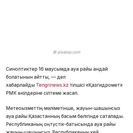
© pixabay.com
Синоптиктер 16 маусымда ауа райы қандай
болатынын айтты, — деп
хабарлайды
Tengrinews.kz
тілшісі «Қазгидромет»
РМК өкілдеріне сілтеме жасап.
Метеоқызметтің мәліметінше, жауын-шашынсыз
ауа райы Қазақстанның басым бөлігінде сақталады.
Республиканың оңтүстік-батысында ауа райы
жауын-шашынсыз. Республиканың кей