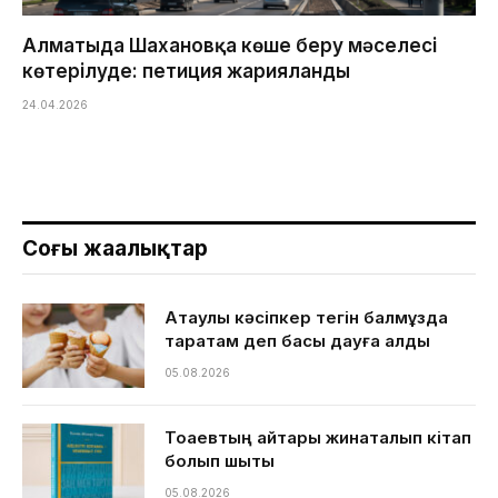
Алматыда Шахановқа көше беру мәселесі
көтерілуде: петиция жарияланды
24.04.2026
Соңғы жаңалықтар
Ақтаулық кәсіпкер тегін балмұздақ
таратам деп басы дауға қалды
05.08.2026
Тоқаевтың айтқары жинақталып кітап
болып шықты
05.08.2026