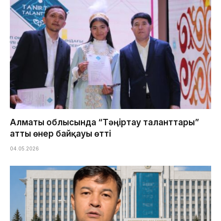
Алматы облысында “Тәңіртау таланттары”
атты өнер байқауы өтті
04.05.2026