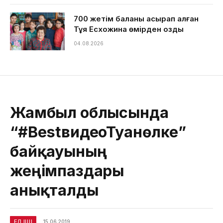
700 жетім баланы асырап алған
Тұяқ Есхожина өмірден озды
04.08.2026
Жамбыл облысында
“#BestвидеоТуғанөлке”
байқауының
жеңімпаздары
анықталды
ЕЛ ІШІ
15.06.2019