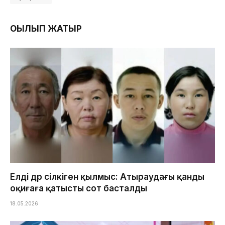
ОҚЫЛЫП ЖАТЫР
Елді дүр сілкіген қылмыс: Атыраудағы қанды
оқиғаға қатысты сот басталды
18.05.2026