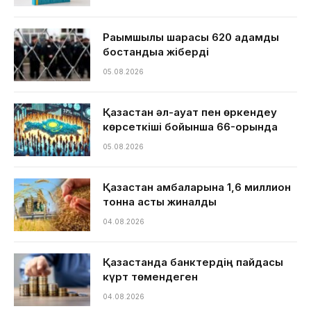
Рақымшылық шарасы 620 адамды
бостандыққа жіберді
05.08.2026
Қазақстан әл-ауқат пен өркендеу
көрсеткіші бойынша 66-орында
05.08.2026
Қазақстан қамбаларына 1,6 миллион
тонна астық жиналды
04.08.2026
Қазақстанда банктердің пайдасы
күрт төмендеген
04.08.2026