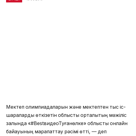
Мектеп олимпиадаларын және мектептен тыс іс-
шараларды өткізетін облыстық орталықтың мәжіліс
залында «#BestвидеоТуғанөлке» облыстық онлайн
байқауының марапаттау рәсімі өтті, — деп