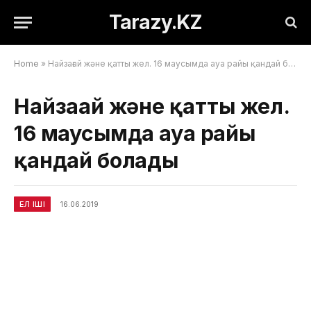
Tarazy.KZ
Home
»
Найзағай және қатты жел. 16 маусымда ауа райы қандай болады
Найзағай және қатты жел.
16 маусымда ауа райы
қандай болады
ЕЛ ІШІ
16.06.2019