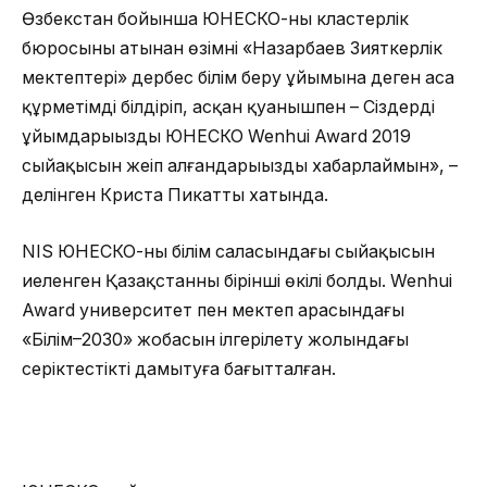
Өзбекстан бойынша ЮНЕСКО-ның кластерлік
бюросының атынан өзімнің «Назарбаев Зияткерлік
мектептері» дербес білім беру ұйымына деген аса
құрметімді білдіріп, асқан қуанышпен – Сіздердің
ұйымдарыңыздың ЮНЕСКО Wenhui Award 2019
сыйақысын жеңіп алғандарыңызды хабарлаймын», –
делінген Криста Пикаттың хатында.
NIS ЮНЕСКО-ның білім саласындағы сыйақысын
иеленген Қазақстанның бірінші өкілі болды. Wenhui
Award университет пен мектеп арасындағы
«Білім–2030» жобасын ілгерілету жолындағы
серіктестікті дамытуға бағытталған.