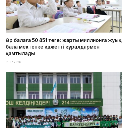
Әр балаға 50 851 теңге: жарты миллионға жуық
бала мектепке қажетті құралдармен
қамтылады
31.07.2026