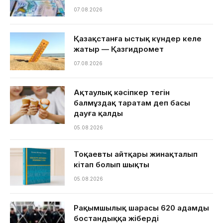
07.08.2026
Қазақстанға ыстық күндер келе
жатыр — Қазгидромет
07.08.2026
Ақтаулық кәсіпкер тегін
балмұздақ таратам деп басы
дауға қалды
05.08.2026
Тоқаевтың айтқары жинақталып
кітап болып шықты
05.08.2026
Рақымшылық шарасы 620 адамды
бостандыққа жіберді