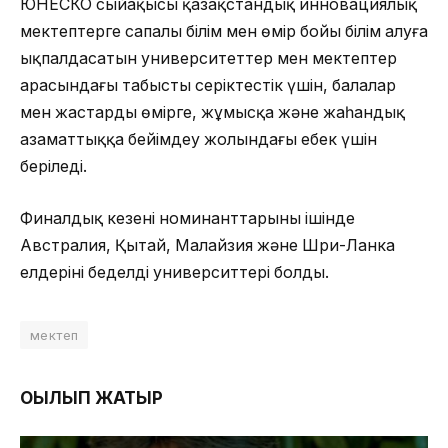
ЮНЕСКО сыйақысы қазақстандық инновациялық
мектептерге сапалы білім мен өмір бойы білім алуға
ықпалдасатын университеттер мен мектептер
арасындағы табысты серіктестік үшін, балалар
мен жастарды өмірге, жұмысқа және жаһандық
азаматтыққа бейімдеу жолындағы еңбек үшін
беріледі.
Финалдық кезеңнің номинанттарының ішінде
Австралия, Қытай, Малайзия және Шри-Ланка
елдерінің беделді университтері болды.
мектеп
ОҚЫЛЫП ЖАТЫР