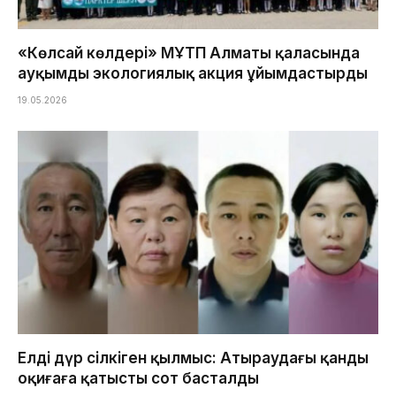
«Көлсай көлдері» МҰТП Алматы қаласында
ауқымды экологиялық акция ұйымдастырды
19.05.2026
Елді дүр сілкіген қылмыс: Атыраудағы қанды
оқиғаға қатысты сот басталды