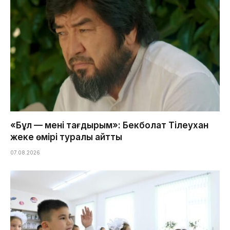
«Бұл — менің тағдырым»: Бекболат Тілеухан
жеке өмірі туралы айтты
07.08.2026