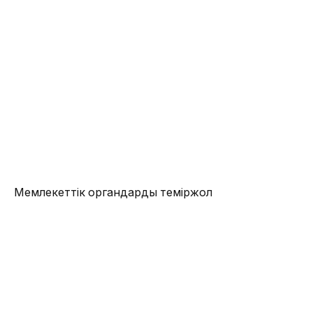
Мемлекеттік органдардың теміржол
инфрақұрылымы объектілерінде терроризм
актілерінің жолын кесу бойынша өзара іс-қимыл
дағдылары пысықталды.