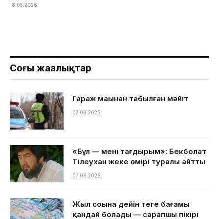
18.05.2026
Соңғы жаңалықтар
Гараж маңынан табылған мәйіт
07.08.2026
«Бұл — менің тағдырым»: Бекболат
Тілеухан жеке өмірі туралы айтты
07.08.2026
Жыл соңына дейін теңге бағамы
қандай болады — сарапшы пікірі