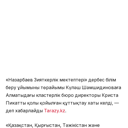
«Назарбаев Зияткерлік мектептері» дербес білім
беру ұйымының төрайымы Күләш Шәмшидиноваға
Алматыдағы кластерлік бюро директоры Криста
Пикаттың қолы қойылған құттықтау хаты келді, —
деп хабарлайды
Tarazy.kz
.
«Қазақстан, Қырғыстан, Тәжікістан және