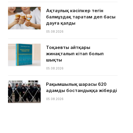
Ақтаулық кәсіпкер тегін
балмұздақ таратам деп басы
дауға қалды
05.08.2026
Тоқаевтың айтқары
жинақталып кітап болып
шықты
05.08.2026
Рақымшылық шарасы 620
адамды бостандыққа жіберді
05.08.2026