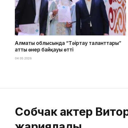
Алматы облысында “Тәңіртау таланттары”
атты өнер байқауы өтті
04.05.2026
Собчак актер Вит
жариялады