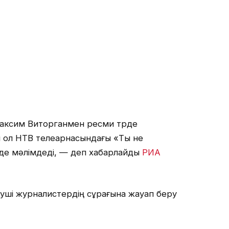
Максим Виторганмен ресми түрде
 ол НТВ телеарнасындағы «Ты не
де мәлімдеді, — деп хабарлайды
РИА
уші журналистердің сұрағына жауап беру