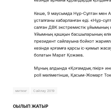
кезінде арнайы құралдарды қолданғ
Кеше, 9 маусымда Нұр-Сұлтан мен 
ұсталғаны хабарланған еді. «Нұр-сұ
салған ДВК экстремистік ұйымының ү
Ұйымның қашқын басшыларының елімізд
президент сайлауына бойкот жарияла
кезінде қоғамға қарсы іс-қимыл жаса
болатын Марат Қожаев.
Мұның алдында «Қоғамдық пікір» инст
poll мәліметінше, Қасым-Жомарт То
митинг
Сайлау 2019
ОҚЫЛЫП ЖАТЫР