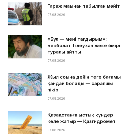
Гараж маңынан табылған мәйіт
07.08.2026
«Бұл — менің тағдырым»:
Бекболат Тілеухан жеке өмірі
туралы айтты
07.08.2026
Жыл соңына дейін теңге бағамы
қандай болады — сарапшы
пікірі
07.08.2026
Қазақстанға ыстық күндер
келе жатыр — Қазгидромет
07.08.2026