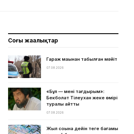
Соңғы жаңалықтар
Гараж маңынан табылған мәйіт
07.08.2026
«Бұл — менің тағдырым»:
Бекболат Тілеухан жеке өмірі
туралы айтты
07.08.2026
Жыл соңына дейін теңге бағамы