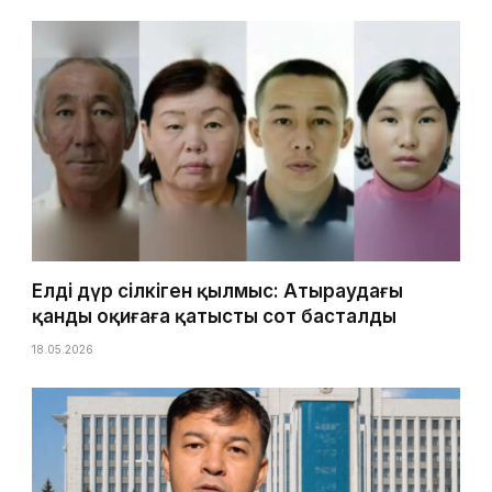
Елді дүр сілкіген қылмыс: Атыраудағы
қанды оқиғаға қатысты сот басталды
18.05.2026