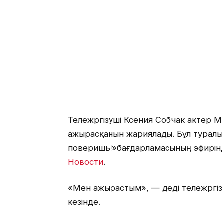
Тележүргізуші Ксения Собчак актер 
ажырасқанын жариялады. Бұл туралы
поверишь!»бағдарламасының эфирін
Новости
.
«Мен ажырастым», — деді тележүргіз
кезінде.