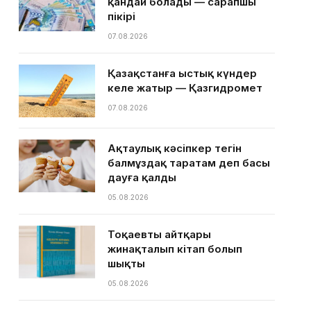
қандай болады — сарапшы
пікірі
07.08.2026
Қазақстанға ыстық күндер
келе жатыр — Қазгидромет
07.08.2026
Ақтаулық кәсіпкер тегін
балмұздақ таратам деп басы
дауға қалды
05.08.2026
Тоқаевтың айтқары
жинақталып кітап болып
шықты
05.08.2026