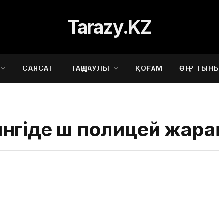
Tarazy.KZ
САЯСАТ
ТАҢДАУЛЫ
ҚОҒАМ
ӨҢІР ТЫН
нгіде үш полицей жара