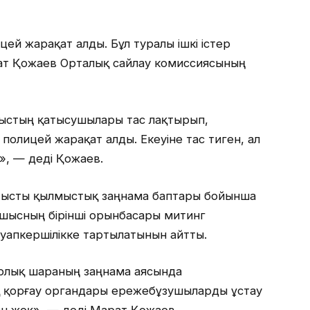
цей жарақат алды. Бұл туралы ішкі істер
рат Қожаев Орталық сайлау комиссиясының
лыстың қатысушылары тас лақтырып,
полицей жарақат алды. Екеуіне тас тиген, ал
н», — деді Қожаев.
атысты қылмыстық заңнама баптары бойынша
асшысның бірінші орынбасары митинг
уапкершілікке тартылатынын айтты.
арлық шараның заңнама аясында
қ қорғау органдары ережебұзушыларды ұстау