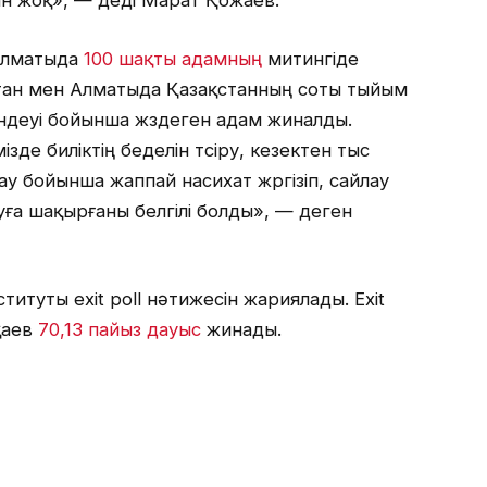
ан жоқ», — деді Марат Қожаев.
Алматыда
100 шақты адамның
митингіде
лтан мен Алматыда Қазақстанның соты тыйым
ндеуі бойынша жүздеген адам жиналды.
е биліктің беделін түсіру, кезектен тыс
у бойынша жаппай насихат жүргізіп, сайлау
уға шақырғаны белгілі болды», — деген
итуты exit poll нәтижесін жариялады. Exit
қаев
70,13 пайыз дауыс
жинады.