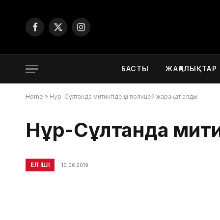
Facebook
X
Instagram
(Twitter)
БАСТЫ
ЖАҢАЛЫҚТАР
Home
»
Нұр-Сұлтанда митингіде үш полицей жарақат алды
Нұр-Сұлтанда мити
ЕЛ ІШІ
10.06.2019