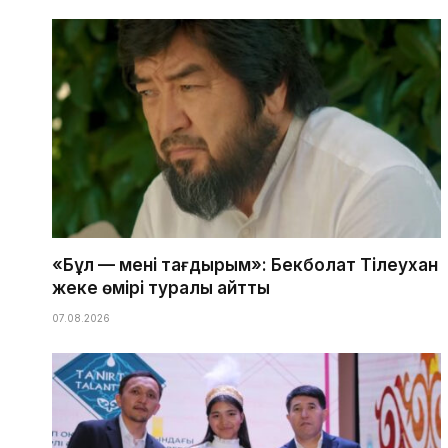
«Бұл — менің тағдырым»: Бекболат Тілеухан
жеке өмірі туралы айтты
07.08.2026