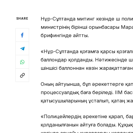
Нұр-Сұлтанда митинг кезінде үш поли
SHARE
министрінің бірінші орынбасары Ма
брифингінде айтты.
«Нұр-Сұлтанда қоғамға қарсы қозға
баллондар қолданды. Нәтижесінде үш 
үшіншісі баллоннан көзін жарақаттаға
Оның айтуынша, бұл әрекеттерге қ
процессуалдық баға беріледі. ІІМ б
қатысушыларының ұсталып, қатаң жа
«Полицейлердің әрекетіне қарап, б
қолданылғанын айтуға болады. Құқы