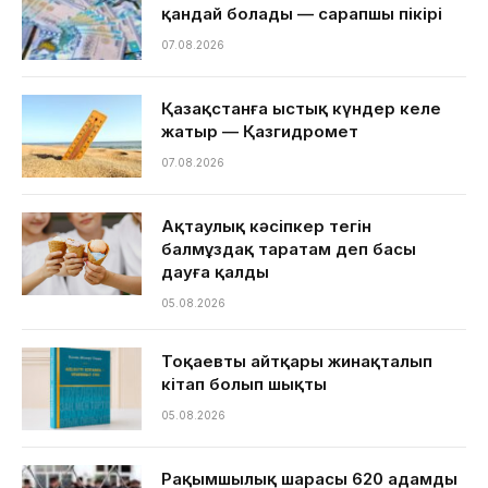
қандай болады — сарапшы пікірі
07.08.2026
Қазақстанға ыстық күндер келе
жатыр — Қазгидромет
07.08.2026
Ақтаулық кәсіпкер тегін
балмұздақ таратам деп басы
дауға қалды
05.08.2026
Тоқаевтың айтқары жинақталып
кітап болып шықты
05.08.2026
Рақымшылық шарасы 620 адамды