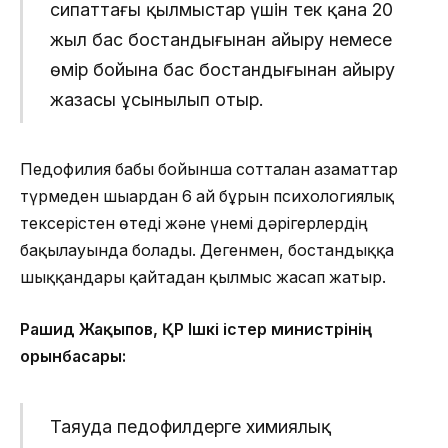
сипаттағы қылмыстар үшін тек қана 20
жыл бас бостандығынан айыру немесе
өмір бойына бас бостандығынан айыру
жазасы ұсынылып отыр.
Педофилия бабы бойынша сотталған азаматтар
түрмеден шығардан 6 ай бұрын психологиялық
тексерістен өтеді және үнемі дәрігерлердің
бақылауында болады. Дегенмен, бостандыққа
шыққандары қайтадан қылмыс жасап жатыр.
Рашид Жақыпов, ҚР Ішкі істер министрінің
орынбасары:
Таяуда педофилдерге химиялық