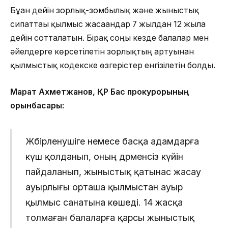
Бұған дейін зорлық-зомбылық және жыныстық
сипаттағы қылмыс жасағандар 7 жылдан 12 жылға
дейін сотталатын. Бірақ соңғы кезде балалар мен
әйелдерге көрсетілетін зорлықтың артуынан
қылмыстық кодекске өзгерістер енгізілетін болды.
Марат Ахметжанов, ҚР Бас прокурорының
орынбасары:
Жәбірленушіге немесе басқа адамдарға
күш қолданып, оның дәрменсіз күйін
пайдаланып, жыныстық қатынас жасау
ауырлығы орташа қылмыстан ауыр
қылмыс санатына көшеді. 14 жасқа
толмаған балаларға қарсы жыныстық