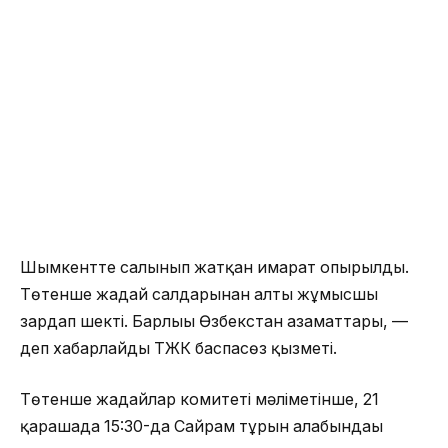
Шымкентте салынып жатқан ғимарат опырылды.
Төтенше жағдай салдарынан алты жұмысшы
зардап шекті. Барлығы Өзбекстан азаматтары, —
деп хабарлайды ТЖК баспасөз қызметі.
Төтенше жағдайлар комитеті мәліметінше, 21
қарашада 15:30-да Сайрам тұрғын алабындағы