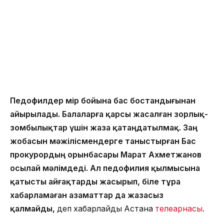
Педофилдер өмір бойына бас бостандығынан
айырылады. Балаларға қарсы жасалған зорлық-
зомбылықтар үшін жаза қатаңдатылмақ. Заң
жобасын мәжілісмендерге таныстырған Бас
прокурордың орынбасары Марат Ахметжанов
осылай мәлімдеді. Ал педофилия қылмысына
қатысты айғақтарды жасырып, біле тұра
хабарламаған азаматтар да жазасыз
қалмайды,
деп хабарлайды Астана
телеарнасы
.