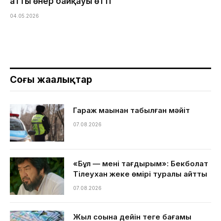
атты өнер байқауы өтті
04.05.2026
Соңғы жаңалықтар
Гараж маңынан табылған мәйіт
07.08.2026
«Бұл — менің тағдырым»: Бекболат
Тілеухан жеке өмірі туралы айтты
07.08.2026
Жыл соңына дейін теңге бағамы