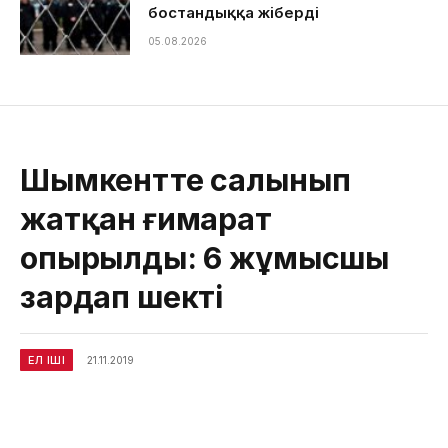
бостандыққа жіберді
05.08.2026
Шымкентте салынып
жатқан ғимарат
опырылды: 6 жұмысшы
зардап шекті
ЕЛ ІШІ
21.11.2019