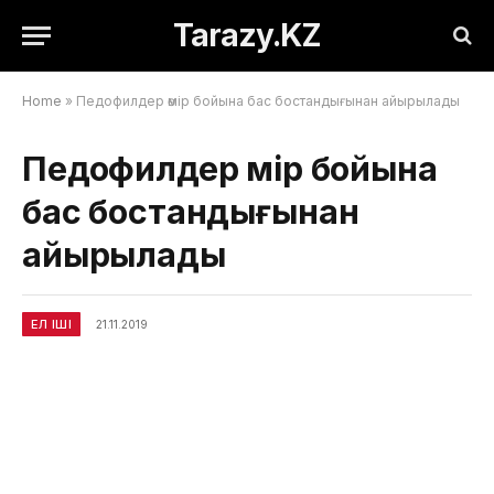
Tarazy.KZ
Home
»
Педофилдер өмір бойына бас бостандығынан айырылады
Педофилдер өмір бойына
бас бостандығынан
айырылады
ЕЛ ІШІ
21.11.2019