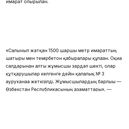
ғимарат опырылған.
«Салынып жатқан 1500 шаршы метр ғимараттың
шатыры мен темірбетон қабырғалары құлаған. Оқиға
салдарынан алты жұмысшы зардап шекті, олар
құтқарушылар келгенге дейін қалалық № 3
ауруханаға жеткізілді. Жұмысшылардың барлығы —
Өзбекстан Республикасының азаматтары», —
делінген баспасөз қызметі хабарламасында.