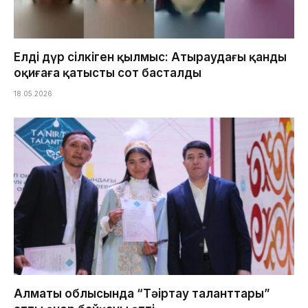
Елді дүр сілкіген қылмыс: Атыраудағы қанды
оқиғаға қатысты сот басталды
18.05.2026
Алматы облысында “Тәңіртау таланттары”