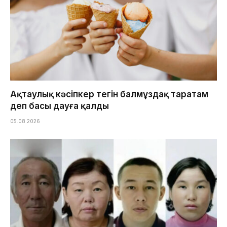
Ақтаулық кәсіпкер тегін балмұздақ таратам
деп басы дауға қалды
05.08.2026