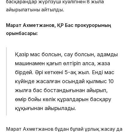
басқарғандар жүргізуші куәлігінен 8 жылға
айырылатыны айтылды.
Марат Ахметжанов, ҚР Бас прокурорының
орынбасары:
Қазір мас болсын, сау болсын, адамды
машинамен қағып өлтіріп алса, жаза
бірдей. Әрі кеткені 5-ақ жыл. Енді мас
күйінде жасалған осындай қылмыс 10
жылға бас бостандығынан айырып,
өмір бойы көлік құралдарын басқару
құқығынан айырылады.
Марат Ахметжанов бұдан бұлай ұрлық жасау да