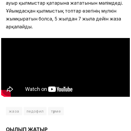
ауыр қылмыстар қатарына жататынын мәлімдеді.
Ұйымдасқан қылмыстық топтар өзегінің мүлкін
жымқыратын болса, 5 жылдан 7 жылға дейін жаза
арқалайды.
жаза
педофил
түрме
ОҚЫЛЫП ЖАТЫР