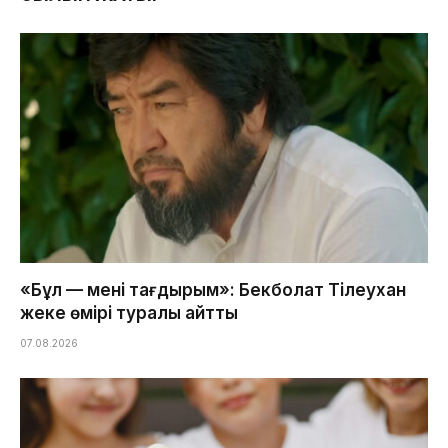
«Бұл — менің тағдырым»: Бекболат Тілеухан
жеке өмірі туралы айтты
07.08.2026