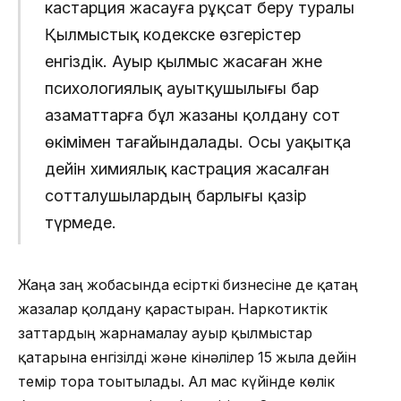
кастарция жасауға рұқсат беру туралы
Қылмыстық кодекске өзгерістер
енгіздік. Ауыр қылмыс жасаған және
психологиялық ауытқушылығы бар
азаматтарға бұл жазаны қолдану сот
өкімімен тағайындалады. Осы уақытқа
дейін химиялық кастрация жасалған
сотталушылардың барлығы қазір
түрмеде.
Жаңа заң жобасында есірткі бизнесіне де қатаң
жазалар қолдану қарастырған. Наркотиктік
заттардың жарнамалау ауыр қылмыстар
қатарына енгізілді және кінәлілер 15 жылға дейін
темір торға тоғытылады. Ал мас күйінде көлік