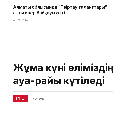
Алматы облысында “Тәңіртау таланттары”
атты өнер байқауы өтті
04.05.2026
Жұма күні елімізд
ауа-райы күтіледі
ЕЛ ІШІ
17.05.2019