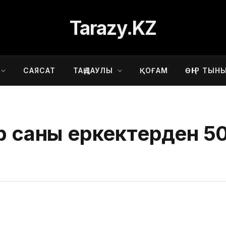
Tarazy.KZ
САЯСАТ
ТАҢДАУЛЫ
ҚОҒАМ
ӨҢІР ТЫН
ер саны еркектерден 5