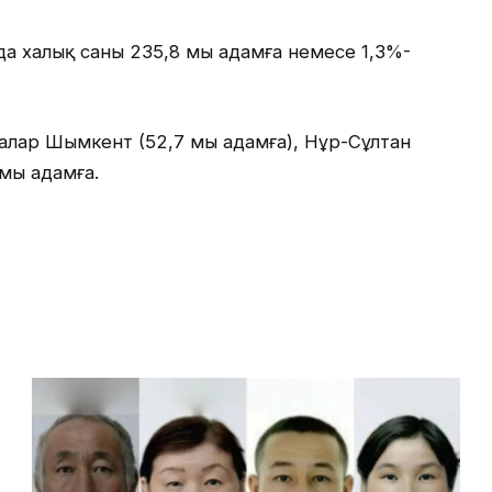
да халық саны 235,8 мың адамға немесе 1,3%-
лалар Шымкент (52,7 мың адамға), Нұр-Сұлтан
мың адамға.