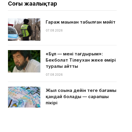
Соңғы жаңалықтар
Гараж маңынан табылған мәйіт
07.08.2026
«Бұл — менің тағдырым»:
Бекболат Тілеухан жеке өмірі
туралы айтты
07.08.2026
Жыл соңына дейін теңге бағамы
қандай болады — сарапшы
пікірі
07.08.2026
Қазақстанға ыстық күндер