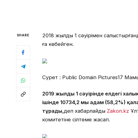
2018 жылдың 1 сәуірімен салыстырған
SHARE
ға көбейген.
Сурет : Public Domain Pictures
17 Мамы
2019 жылдың 1 сәуірінде елдегі халы
ішінде 10734,2 мың адам (58,2%) қал
тұрады,
деп хабарлайды
Zakon.kz
Ұлт
комитетіне сілтеме жасап.