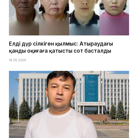
Елді дүр сілкіген қылмыс: Атыраудағы
қанды оқиғаға қатысты сот басталды
18.05.2026