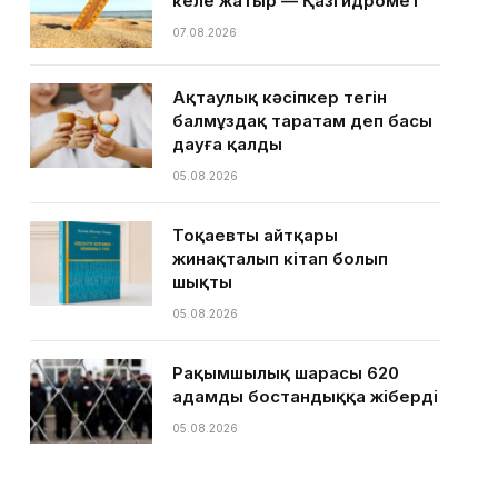
келе жатыр — Қазгидромет
07.08.2026
Ақтаулық кәсіпкер тегін
балмұздақ таратам деп басы
дауға қалды
05.08.2026
Тоқаевтың айтқары
жинақталып кітап болып
шықты
05.08.2026
Рақымшылық шарасы 620
адамды бостандыққа жіберді
05.08.2026