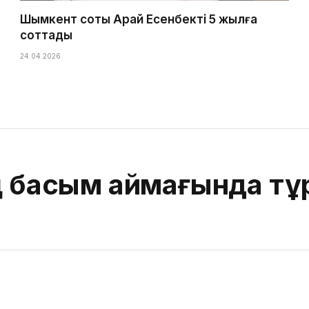
Шымкент соты Арай Есенбекті 5 жылға
соттады
24.04.2026
ің басым аймағында т