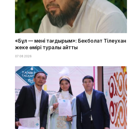
«Бұл — менің тағдырым»: Бекболат Тілеухан
жеке өмірі туралы айтты
07.08.2026