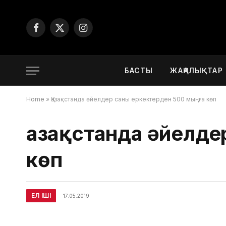
Facebook
X
Instagram
(Twitter)
БАСТЫ
ЖАҢАЛЫҚТАР
Home
»
Қазақстанда әйелдер саны еркектерден 500 мыңға көп
Қазақстанда әйелд
көп
ЕЛ ІШІ
17.05.2019