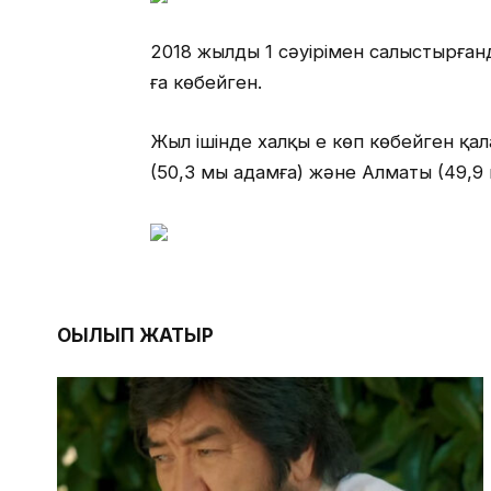
2018 жылдың 1 сәуірімен салыстырған
ға көбейген.
Жыл ішінде халқы ең көп көбейген қа
(50,3 мың адамға) және Алматы (49,9 
ОҚЫЛЫП ЖАТЫР