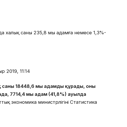
да халық саны 235,8 мың адамға немесе 1,3%-
р 2019, 11:14
қ саны 18448,6 мың адамды құрады, оның
ада, 7714,4 мың адам (41,8%) ауылда
тық экономика министрлігінің Статистика