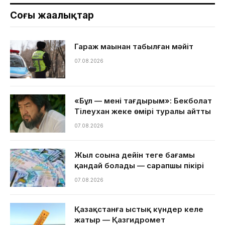
Соңғы жаңалықтар
Гараж маңынан табылған мәйіт
07.08.2026
«Бұл — менің тағдырым»: Бекболат
Тілеухан жеке өмірі туралы айтты
07.08.2026
Жыл соңына дейін теңге бағамы
қандай болады — сарапшы пікірі
07.08.2026
Қазақстанға ыстық күндер келе
жатыр — Қазгидромет