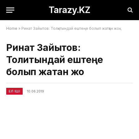
Tarazy.KZ
Home
»
Ринат Зайытов: Толқитындай ештеңе болып жатқан жоқ
Ринат Зайытов:
Толқитындай ештеңе
болып жатқан жоқ
ЕЛ ІШІ
10.06.2019