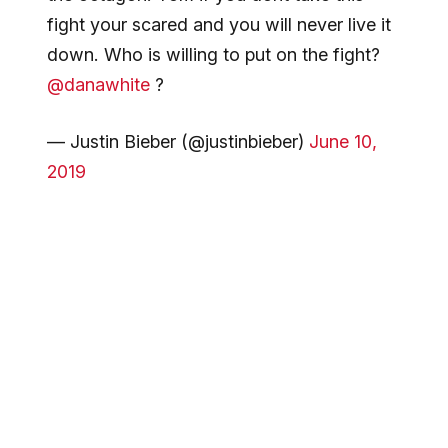
fight your scared and you will never live it
down. Who is willing to put on the fight?
@danawhite
?
— Justin Bieber (@justinbieber)
June 10,
2019
Әнші UFC президенті Дана Уайтқа осы жекпе-жекті
ұйымдастыруды ұсынды. Алайда Бибердің
жазбасына ирландиялық файтер Конор МакГрегор
назар аударып, осы жекпе-жекті ұйымдастыруға
қуана келісетінін жеткізді.
«Егер Том Круз нағыз ер болса, онда осы
ұсынысты қабылдауы тиіс. McGregor Sports and