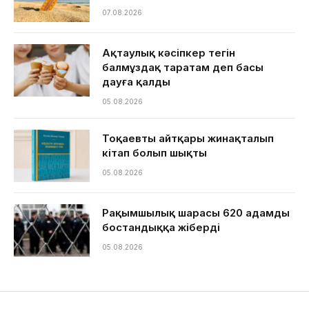
07.08.2026
Ақтаулық кәсіпкер тегін
балмұздақ таратам деп басы
дауға қалды
05.08.2026
Тоқаевтың айтқары жинақталып
кітап болып шықты
05.08.2026
Рақымшылық шарасы 620 адамды
бостандыққа жіберді
05.08.2026