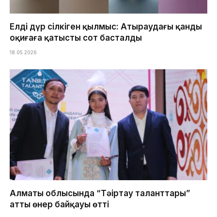
Елді дүр сілкіген қылмыс: Атыраудағы қанды
оқиғаға қатысты сот басталды
18.05.2026
Алматы облысында “Тәңіртау таланттары”
атты өнер байқауы өтті