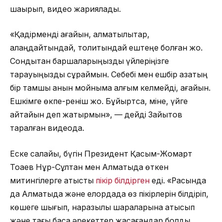
шақырып, видео жариялады.
«Қадірменді ағайын, алматылықтар,
алаңдайтындай, толқитындай ештеңе болған жоқ.
Сондықтан баршаларыңызды үйлеріңізге
тарауыңызды сұраймын. Себебі мен ешбір қазақтың
бір тамшы қанын мойныма алғым келмейді, ағайын.
Ешкімге өкпе-реніш жоқ. Бұйыртса, міне, үйге
қайтайын деп жатырмын», — дейді Зайытов
таралған видеода.
Еске салайық, бүгін Президент Қасым-Жомарт
Тоқаев Нұр-Сұлтан мен Алматыда өткен
митингілерге қатысты
пікір білдірген
еді. «Расында
да Алматыда және елордада өз пікірлерін білдіріп,
көшеге шығып, наразылық шараларына қатысып
және тағы басқа әрекеттер жасағандар болды.