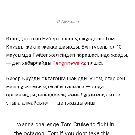
© NME.com
Әнші Джастин Бибер голливуд жұлдызы Том
Крузды жекпе-жекке шақырды. Бұл туралы ол 10
маусымда Twitter желісіндегі парақшасында жазды,
— деп хабарлайды
Тengrinews.kz
тілшісі.
Бибер Крузды октагонға шақырды. «Том, егер сен
менің ұсынысымды қабыл алмаса — онда
қорыққаныңды дәлелдейсің және бұдан ешуақытта
құтыла алмайсың», — деп жазды әнші.
I wanna challenge Tom Cruise to fight in
the octagon. Tom if you dont take this