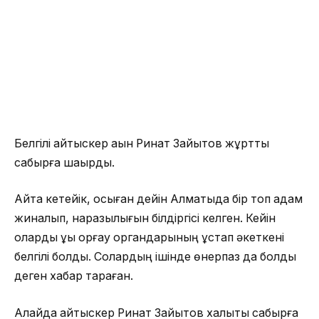
Белгілі айтыскер ақын Ринат Зайытов жұртты
сабырға шақырды.
Айта кетейік, осыған дейін Алматыда бір топ адам
жиналып, наразылығын білдіргісі келген. Кейін
оларды құқық қорғау органдарының ұстап әкеткені
белгілі болды. Солардың ішінде өнерпаз да болды
деген хабар тараған.
Алайда айтыскер Ринат Зайытов халықты сабырға