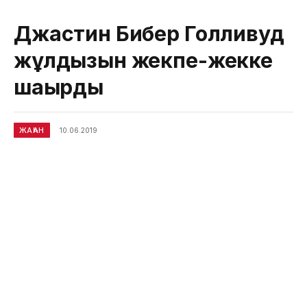
Джастин Бибер Голливуд
жұлдызын жекпе-жекке
шақырды
ЖАҺАН
10.06.2019