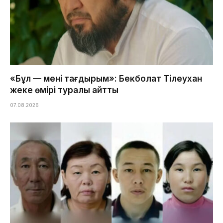
«Бұл — менің тағдырым»: Бекболат Тілеухан
жеке өмірі туралы айтты
07.08.2026