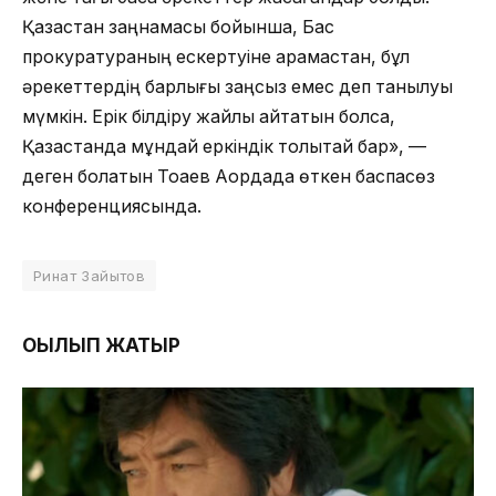
Қазақстан заңнамасы бойынша, Бас
прокуратураның ескертуіне қарамастан, бұл
әрекеттердің барлығы заңсыз емес деп танылуы
мүмкін. Ерік білдіру жайлы айтатын болсақ,
Қазақстанда мұндай еркіндік толықтай бар», —
деген болатын Тоқаев Ақордада өткен баспасөз
конференциясында.
Ринат Зайытов
ОҚЫЛЫП ЖАТЫР