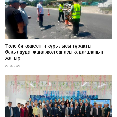
Төле би көшесінің құрылысы тұрақты
бақылауда: жаңа жол сапасы қадағаланып
жатыр
29.06.2026