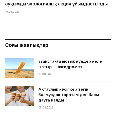
ауқымды экологиялық акция ұйымдастырды
19.05.2026
Соңғы жаңалықтар
Қазақстанға ыстық күндер келе
жатыр — Қазгидромет
07.08.2026
Ақтаулық кәсіпкер тегін
балмұздақ таратам деп басы
дауға қалды
05.08.2026