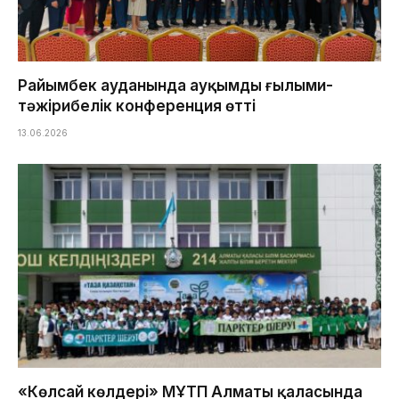
Райымбек ауданында ауқымды ғылыми-
тәжірибелік конференция өтті
13.06.2026
«Көлсай көлдері» МҰТП Алматы қаласында