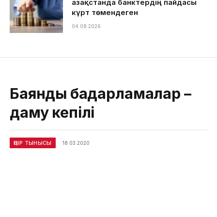
Қазақстанда банктердің пайдасы
күрт төмендеген
04.08.2026
Баянды бағдарламалар –
даму кепілі
ӨҢІР ТЫНЫСЫ
18.03.2020