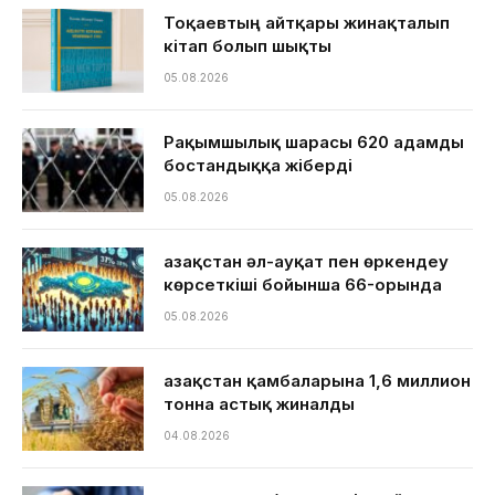
Тоқаевтың айтқары жинақталып
кітап болып шықты
05.08.2026
Рақымшылық шарасы 620 адамды
бостандыққа жіберді
05.08.2026
Қазақстан әл-ауқат пен өркендеу
көрсеткіші бойынша 66-орында
05.08.2026
Қазақстан қамбаларына 1,6 миллион
тонна астық жиналды
04.08.2026