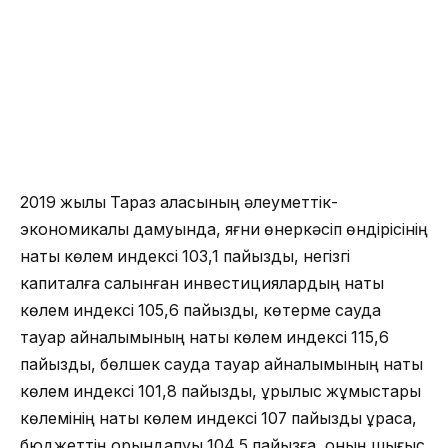
2019 жылы Тараз қаласының әлеуметтік-
экономикалық дамуында, яғни өнеркәсіп өндірісінің
нақты көлем индексі 103,1 пайызды, негізгі
капиталға салынған инвестициялардың нақты
көлем индексі 105,6 пайызды, көтерме сауда
тауар айналымының нақты көлем индексі 115,6
пайызды, бөлшек сауда тауар айналымының нақты
көлем индексі 101,8 пайызды, құрылыс жұмыстары
көлемінің нақты көлем индексі 107 пайызды құраса,
бюджеттің орындалуы 104,5 пайызға, оның шығыс