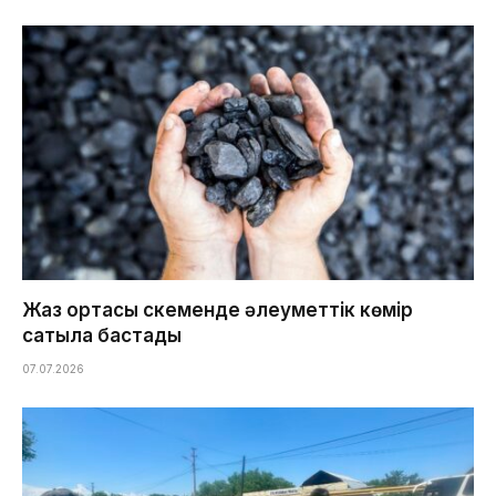
Жаз ортасы Өскеменде әлеуметтік көмір
сатыла бастады
07.07.2026