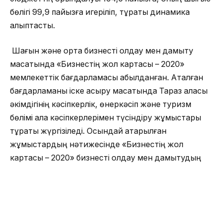
бөлігі 99,9 пайызға игеріліп, тұрақты динамика
қалыптасты.
Шағын және орта бизнесті қолдау мен дамыту
мақсатында «Бизнестің жол картасы – 2020»
мемлекеттік бағдарламасы қабылданған. Аталған
бағдарламаны іске асыру мақсатында Тараз қаласы
әкімдігінің кәсіпкерлік, өнеркәсіп және туризм
бөлімі қала кәсіпкерлерімен түсіндіру жұмыстары
тұрақты жүргізіледі. Осындай атқарылған
жұмыстардың нәтижесінде «Бизнестің жол
картасы – 2020» бизнесті қолдау мен дамытудың
бірыңғай бағдарламасының шеңберінде сыйақы
мөлшерлемелерінің бөлігін субсидиялау тетігі
бойынша 2019 жылы субсидия тетігі бойынша 2
млрд 708,9 млн теңгеге 51 жоба және кепілдендіру