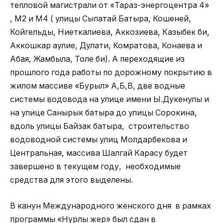
тепловой магистрали от «Тараз-энергоцентра 4»
, М2 и M4 ( улицы Сыпатай Батыра, Кошеней,
Койгельды, Ниеткалиева, Аккозиева, Казыбек би,
Аккошкар аулие, Дулати, Комратова, Конаева и
Абая, Жамбыла, Толе би). А переходящие из
прошлого года работы по дорожному покрытию в
жилом массиве «Бурыл» А,Б,В, две водные
системы водовода на улице имени Ы.Дукенулы и
на улице Санырык батыра до улицы Сорокина,
вдоль улицы Байзак батыра, строительство
водоводной системы улиц Молдарбекова и
Центральная, массива Шалгай Карасу будет
завершено в текущем году, необходимые
средства для этого выделены.
В канун Международного женского дня в рамках
программы «Нурлы жер» был сдан в