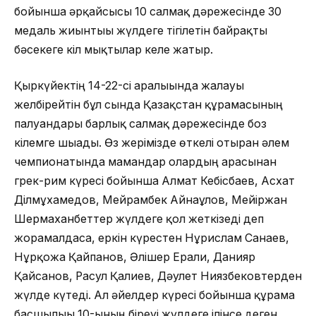
бойынша әрқайсысы 10 салмақ дәрежесінде 30
медаль жиынтығы жүлдеге тігілетін байрақты
бәсекеге кіл мықтылар келе жатыр.
Қыркүйектің 14-22-сі аралығында жалауы
желбірейтін бұл сында Қазақстан құрамасының
палуандары барлық салмақ дәрежесінде боз
кілемге шығады. Өз жерімізде өткелі отырған әлем
чемпионатында мамандар олардың арасынан
грек-рим күресі бойынша Алмат Кебісбаев, Асхат
Ділмұхамедов, Мейрамбек Айнағұлов, Мейіржан
Шермаханбеттер жүлдеге қол жеткізеді деп
жорамалдаса, еркін күрестен Нұрислам Санаев,
Нұрқожа Қайпанов, Әлішер Ерғали, Данияр
Қайсанов, Расул Қалиев, Дәулет Ниязбековтерден
жүлде күтеді. Ал әйелдер күресі бойынша құрама
басшылығы 10-ының біреуі жүлдеге ілінсе деген