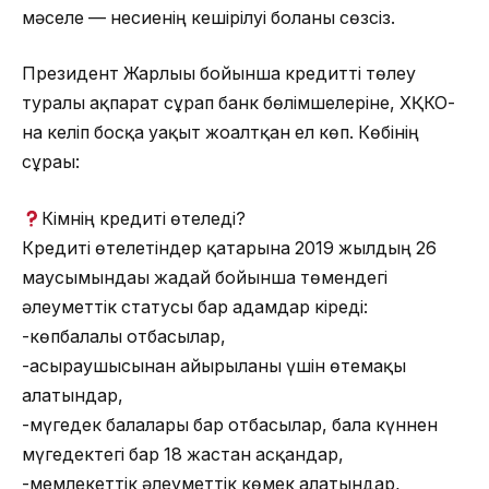
мәселе — несиенің кешірілуі болғаны сөзсіз.
Президент Жарлығы бойынша кредитті төлеу
туралы ақпарат сұрап банк бөлімшелеріне, ХҚКО-
на келіп босқа уақыт жоғалтқан ел көп. Көбінің
сұрағы:
Кімнің кредиті өтеледі?
Кредиті өтелетіндер қатарына 2019 жылдың 26
маусымындағы жағдай бойынша төмендегі
әлеуметтік статусы бар адамдар кіреді:
-көпбалалы отбасылар,
-асыраушысынан айырылғаны үшін өтемақы
алатындар,
-мүгедек балалары бар отбасылар, бала күннен
мүгедектегі бар 18 жастан асқандар,
-мемлекеттік әлеуметтік көмек алатындар,