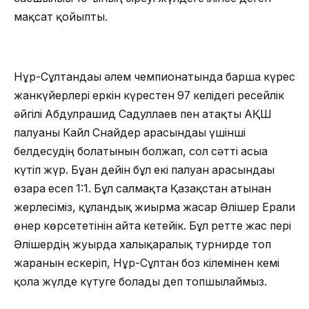
мақсат қойыпты.
Нұр-Сұлтандағы әлем чемпионатында барша күрес
жанкүйерлері еркін күрестен 97 келідегі ресейлік
әйгілі Абдулрашид Садуллаев пен атақты АҚШ
палуаны Кайл Снайдер арасындағы үшінші
белдесудің болатынын болжап, сол сәтті асыға
күтіп жүр. Бұған дейін бұл екі палуан арасындағы
өзара есеп 1:1. Бұл салмақта Қазақстан атынан
жерлесіміз, құландық жиырма жасар Әлішер Ерғали
өнер көрсететінін айта кетейік. Бұл ретте жас пері
Әлішердің жуырда халықаралық турнирде топ
жарғанын ескеріп, Нұр-Сұлтан боз кілемінен кемі
қола жүлде күтуге болады деп топшылаймыз.