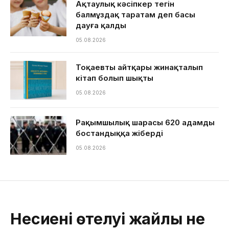
Ақтаулық кәсіпкер тегін
балмұздақ таратам деп басы
дауға қалды
05.08.2026
Тоқаевтың айтқары жинақталып
кітап болып шықты
05.08.2026
Рақымшылық шарасы 620 адамды
бостандыққа жіберді
05.08.2026
Несиенің өтелуі жайлы не