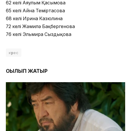
62 келі Аяулым Қасымова
65 келі Айна Теміртасова
68 келі Ирина Казюлина
72 келі Жәмилә Бақбергенова
76 келі Эльмира Сыздықова
күрес
ОҚЫЛЫП ЖАТЫР