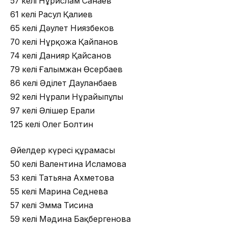
57 келі Нұрислам Санаев
61 келі Расул Қалиев
65 келі Дәулет Ниязбеков
70 келі Нұрқожа Қайпанов
74 келі Данияр Қайсанов
79 келі Ғалымжан Өсербаев
86 келі Әділет Дауланбаев
92 келі Нұрғали Нұрғайыпұлы
97 келі Әлішер Ерғали
125 келі Олег Болтин
Әйелдер күресі құрамасы
50 келі Валентина Исламова
53 келі Татьяна Ахметова
55 келі Марина Седнева
57 келі Эмма Тисина
59 келі Мәдина Бақбергенова