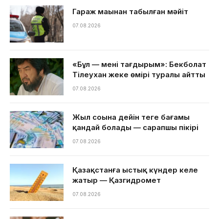
Гараж маңынан табылған мәйіт
07.08.2026
«Бұл — менің тағдырым»: Бекболат
Тілеухан жеке өмірі туралы айтты
07.08.2026
Жыл соңына дейін теңге бағамы
қандай болады — сарапшы пікірі
07.08.2026
Қазақстанға ыстық күндер келе
жатыр — Қазгидромет
07.08.2026