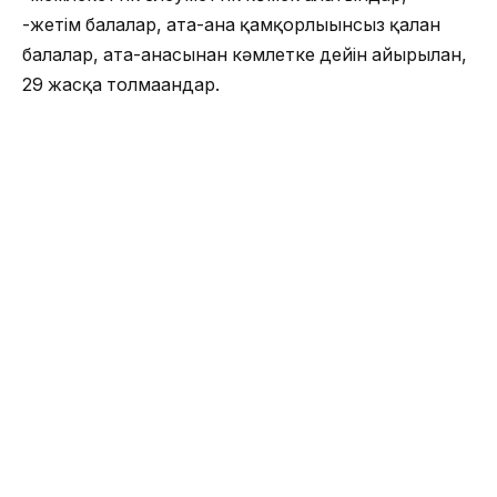
-жетім балалар, ата-ана қамқорлығынсыз қалған
балалар, ата-анасынан кәмлетке дейін айырылған,
29 жасқа толмағандар.
Егер мен тізімде болмасам не істеу керек?
Егер сіз жоғарыдағы санаттардың біріне кіретін,
бірақ қарызы кешірілетіндер тізімде болмасаңыз
111 бірыңғай нөміріне хабарласып, өзіңіз және
отбасыңыз туралы мәліметтерді беріңіз. Бұдан
кейін мемлекеттік органдар Сіз туралы ақпаратты
тексеріп, жоғары санаттың біріне кіретініңіз
анықталса, тізімге қосады.
Алайда әлеуметтік дәрежесі бола тұра Ұлттық
банктің ақпараты бойынша 2019 жылдың 1
маусымындағы жағдай бойынша төмендегі