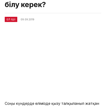
білу керек?
ЕЛ ІШІ
09.09.2019
Соңғы күндерде елімізде қызу талқыланып жатқан