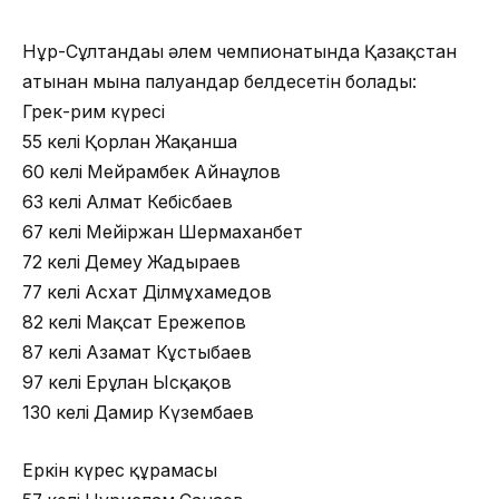
Нұр-Сұлтандағы әлем чемпионатында Қазақстан
атынан мына палуандар белдесетін болады:
Грек-рим күресі
55 келі Қорлан Жақанша
60 келі Мейрамбек Айнағұлов
63 келі Алмат Кебісбаев
67 келі Мейіржан Шермаханбет
72 келі Демеу Жадыраев
77 келі Асхат Ділмұхамедов
82 келі Мақсат Ережепов
87 келі Азамат Кұстыбаев
97 келі Ерұлан Ысқақов
130 келі Дамир Күзембаев
Еркін күрес құрамасы