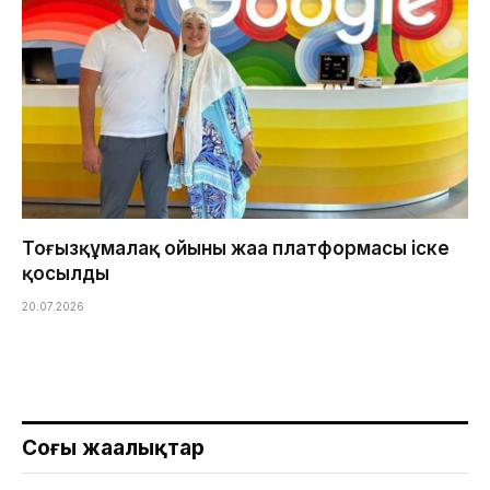
Тоғызқұмалақ ойының жаңа платформасы іске
қосылды
20.07.2026
Соңғы жаңалықтар