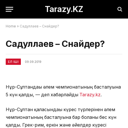
Tarazy.KZ
Home
»
Садуллаев – Снайдер?
Садуллаев – Снайдер?
ЕЛ ІШІ
09.09.2019
Нұр-Сұлтандағы әлем чемпионатының басталуына
5 күн қалды, — деп хабарлайды
Tarazy.kz
.
Нұр-Сұлтан қаласындағы күрес түрлерінен әлем
чемпионатының басталуына бар болғаны бес күн
қалды. Грек-рим, еркін және әйелдер күресі