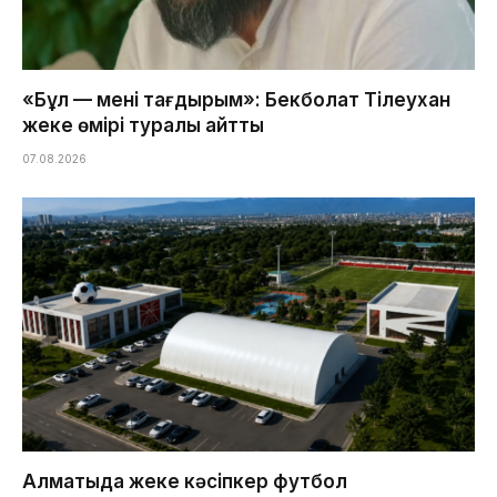
«Бұл — менің тағдырым»: Бекболат Тілеухан
жеке өмірі туралы айтты
07.08.2026
Алматыда жеке кәсіпкер футбол