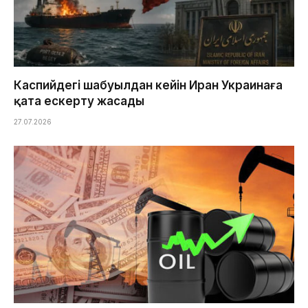
Каспийдегі шабуылдан кейін Иран Украинаға
қатаң ескерту жасады
27.07.2026