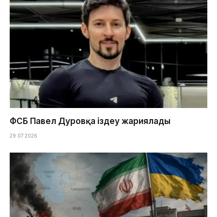
ФСБ Павел Дуровқа іздеу жариялады
29.07.2026