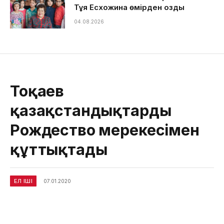
Тұяқ Есхожина өмірден озды
04.08.2026
Тоқаев
қазақстандықтарды
Рождество мерекесімен
құттықтады
ЕЛ ІШІ
07.01.2020