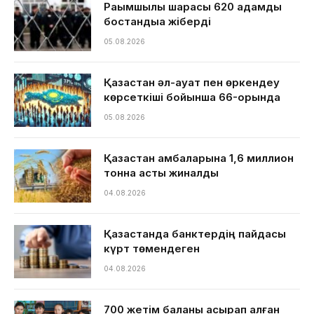
Рақымшылық шарасы 620 адамды
бостандыққа жіберді
05.08.2026
Қазақстан әл-ауқат пен өркендеу
көрсеткіші бойынша 66-орында
05.08.2026
Қазақстан қамбаларына 1,6 миллион
тонна астық жиналды
04.08.2026
Қазақстанда банктердің пайдасы
күрт төмендеген
04.08.2026
700 жетім баланы асырап алған