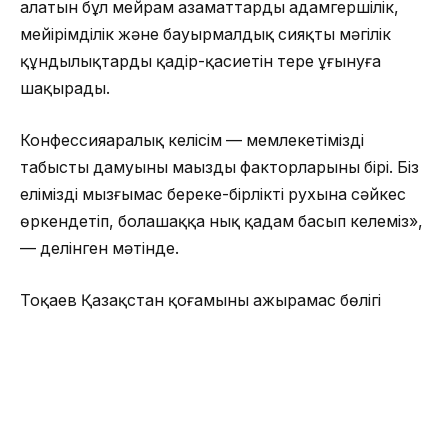
алатын бұл мейрам азаматтарды адамгершілік,
мейірімділік және бауырмалдық сияқты мәңгілік
құндылықтардың қадір-қасиетін терең ұғынуға
шақырады.
Конфессияаралық келісім — мемлекетіміздің
табысты дамуының маңызды факторларының бірі. Біз
елімізді мызғымас береке-бірліктің рухына сәйкес
өркендетіп, болашаққа нық қадам басып келеміз»,
— делінген мәтінде.
Тоқаев Қазақстан қоғамының ажырамас бөлігі
саналатын православ христиандары
тәуелсіздігімізді нығайтуға мол үлес қосып
жатқанын айтты
«Біз халқымыздың әл-ауқатын арттыру үшін бірге