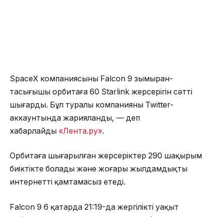
SpaceX компаниясының Falcon 9 зымыран-
тасығышы орбитаға 60 Starlink жерсерігін сәтті
шығарды. Бұл туралы компанияның Twitter-
аккаунтында жарияланды, — деп
хабарлайды
«Лента.ру»
.
Орбитаға шығарылған жерсеріктер 290 шақырым
биіктікте болады және жоғары жылдамдықты
интернетті қамтамасыз етеді.
Falcon 9 6 қаңтарда 21:19-да жергілікті уақыт