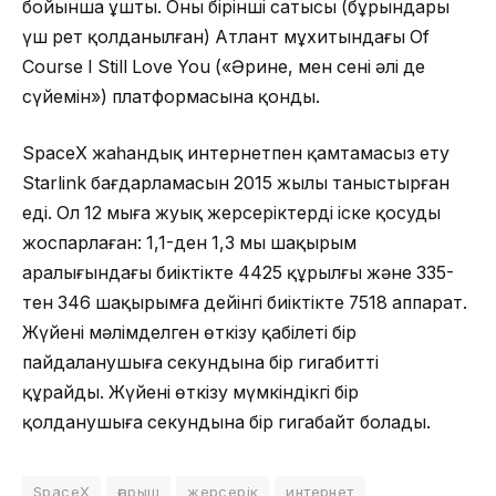
бойынша ұшты. Оның бірінші сатысы (бұрындары
үш рет қолданылған) Атлант мұхитындағы Of
Course I Still Love You («Әрине, мен сені әлі де
сүйемін») платформасына қонды.
SpaceX жаһандық интернетпен қамтамасыз ету
Starlink бағдарламасын 2015 жылы таныстырған
еді. Ол 12 мыңға жуық жерсеріктерді іске қосуды
жоспарлаған: 1,1-ден 1,3 мың шақырым
аралығындағы биіктікте 4425 құрылғы және 335-
тен 346 шақырымға дейінгі биіктікте 7518 аппарат.
Жүйенің мәлімделген өткізу қабілеті бір
пайдаланушыға секундына бір гигабитті
құрайды. Жүйенің өткізу мүмкіндікгі бір
қолданушыға секундына бір гигабайт болады.
SpaceX
ғарыш
жерсерік
интернет