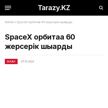
Tarazy.KZ
Home
»
SpaceX орбитаға 60 жерсерік шығарды
SpaceX орбитаға 60
жерсерік шығарды
ЖАҺАН
07.01.2020