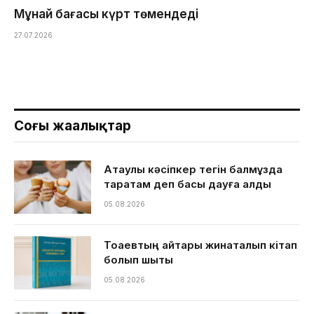
Мұнай бағасы күрт төмендеді
27.07.2026
Соңғы жаңалықтар
Ақтаулық кәсіпкер тегін балмұздақ
таратам деп басы дауға қалды
05.08.2026
Тоқаевтың айтқары жинақталып кітап
болып шықты
05.08.2026