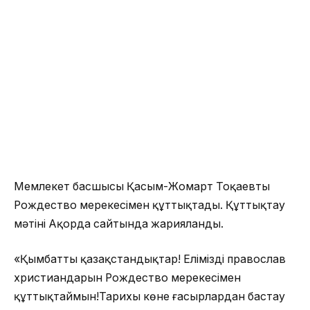
Мемлекет басшысы Қасым-Жомарт Тоқаевтың
Рождество мерекесімен құттықтады. Құттықтау
мәтіні Ақорда сайтында жарияланды.
«Қымбатты қазақстандықтар! Еліміздің православ
христиандарын Рождество мерекесімен
құттықтаймын!Тарихы көне ғасырлардан бастау