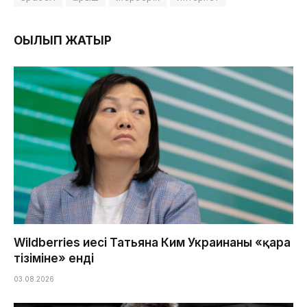
ОҚЫЛЫП ЖАТЫР
Wildberries иесі Татьяна Ким Украинаның «қара
тізіміне» енді
03.08.2026