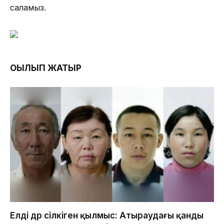
саламыз.
ОҚЫЛЫП ЖАТЫР
Елді дүр сілкіген қылмыс: Атыраудағы қанды