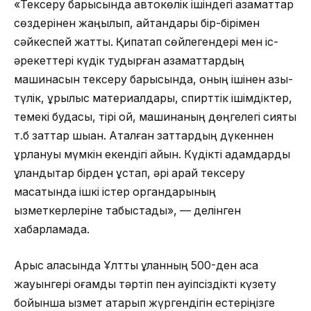
«Тексеру барысында автокөлік ішіндегі азаматтар
сөздерінен жаңылып, айтқандары бір-бірімен
сәйкеспей жатты. Қипақтап сөйлегендері мен іс-
әрекеттері күдік тудырған азаматтардың
машинасын тексеру барысында, оның ішінен азық-
түлік, құрылыс материалдары, спирттік ішімдіктер,
темекі будасы, тірі қой, машинаның дөңгелегі сияқты
т.б заттар шыққан. Аталған заттардың дүкеннен
ұрлануы мүмкін екендігі айқын. Күдікті адамдарды
ұландықтар бірден ұстап, әрі қарай тексеру
мақсатында ішкі істер органдарының
қызметкерлеріне табыстады», — делінген
хабарламада.
Арыс қаласында Ұлттық ұланның 500-ден аса
жауынгері қоғамдық тәртіп пен қауіпсіздікті күзету
бойынша қызмет атқарып жүргендігін естеріңізге