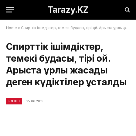
Tarazy.KZ
Home
»
Спирттік ішімдіктер, темекі будасы, тірі қой. Арыста ұрлық жасады деген күдіктілер ұсталды
Спирттік ішімдіктер,
темекі будасы, тірі қой.
Арыста ұрлық жасады
деген күдіктілер ұсталды
ЕЛ ІШІ
25.06.2019