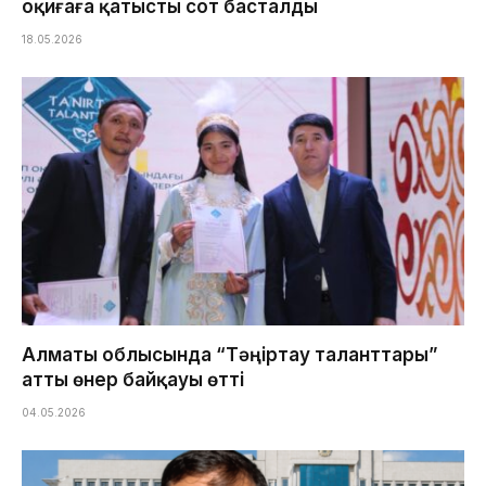
оқиғаға қатысты сот басталды
18.05.2026
Алматы облысында “Тәңіртау таланттары”
атты өнер байқауы өтті
04.05.2026