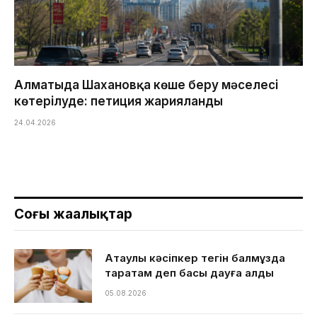
Алматыда Шахановқа көше беру мәселесі
көтерілуде: петиция жарияланды
24.04.2026
Соңғы жаңалықтар
Ақтаулық кәсіпкер тегін балмұздақ
таратам деп басы дауға қалды
05.08.2026