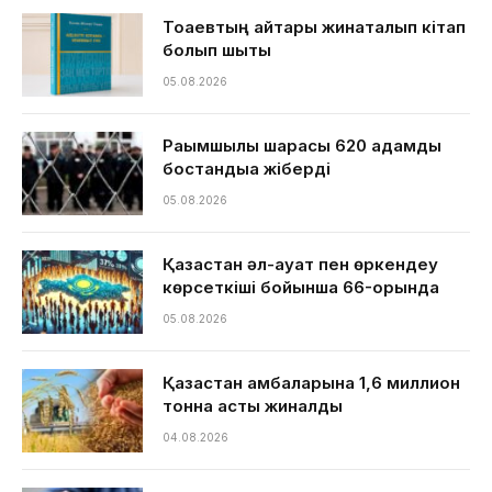
Тоқаевтың айтқары жинақталып кітап
болып шықты
05.08.2026
Рақымшылық шарасы 620 адамды
бостандыққа жіберді
05.08.2026
Қазақстан әл-ауқат пен өркендеу
көрсеткіші бойынша 66-орында
05.08.2026
Қазақстан қамбаларына 1,6 миллион
тонна астық жиналды
04.08.2026