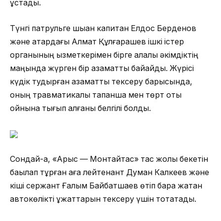
ұстады.
Түнгі патрульге шыққан капитан Елдос Берденов
және қатардағы Алмат Құлғарашев ішкі істер
органының қызметкерімен бірге қалалық әкімдіктің
маңында жүрген бір азаматты байқайды. Жүрісі
күдік тудырған азаматты тексеру барысында,
оның травматикалық тапанша мен төрт оқты
қойнына тығып алғаны белгілі болды.
Сондай-ақ, «Арыс — Монтайтас» тас жолы бекетін
бақылап тұрған аға лейтенант Думан Калкеев және
кіші сержант Ғалым Байбатшаев өтіп бара жатқан
автокөлікті құжаттарын тексеру үшін тоқтатады.