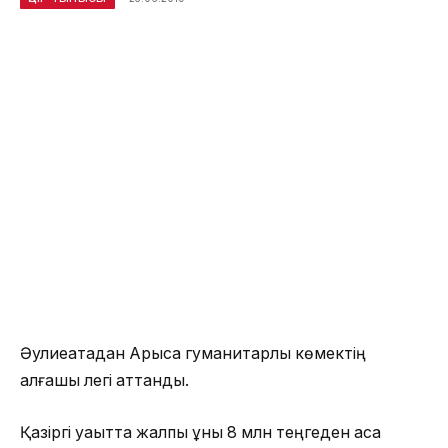
Әулиеатадан Арысқа гуманитарлық көмектің
алғашқы легі аттанды.
Қазіргі уақытта жалпы құны 8 млн теңгеден аса