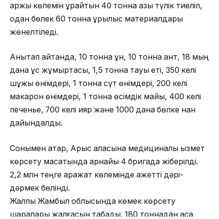
қаржы көлемін құрайтын 40 тонна азық түлік тиеліп,
одан бөлек 60 тонна құрылыс материалдары
жөнелтіледі.
Анықтап айтқанда, 10 тонна ұн, 10 тонна қант, 18 мың
дана құс жұмыртқасы, 1,5 тонна тауық еті, 350 келі
шұжық өнімдері, 1 тонна сүт өнімдері, 200 келі
макарон өнімдері, 1 тонна өсімдік майы, 400 келі
печенье, 700 келі қияр және 1000 дана бөлке нан
дайындалды.
Сонымен қатар, Арыс қаласына медициналық қызмет
көрсету мақсатында арнайы 4 бригада жіберілді.
2,2 млн теңге қаражат көлемінде қажетті дәрі-
дәрмек бөлінді.
Жалпы Жамбыл облысында көмек көрсету
шаралары жалғасын табады. 180 тоннадан аса