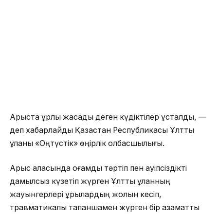
Арыста ұрлық жасады деген күдіктілер ұсталды, —
деп хабарлайды Қазақстан Республикасы Ұлттық
ұланы «Оңтүстік» өңірлік қолбасшылығы.
Арыс қаласында қоғамдық тәртіп пен қауіпсіздікті
дамылсыз күзетіп жүрген Ұлттық ұланның
жауынгерлері ұрылардың жолын кесіп,
травматикалық тапаншамен жүрген бір азаматты