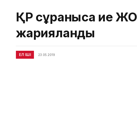
ҚР сұранысқа ие ЖО
жарияланды
ЕЛ ІШІ
23.05.2019