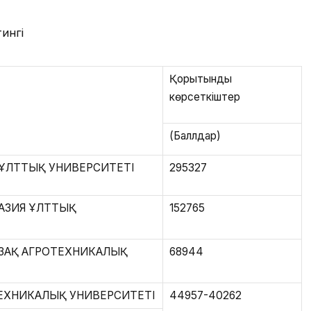
ингі
Қорытынды
көрсеткіштер
(Баллдар)
 ҰЛТТЫҚ УНИВЕРСИТЕТІ
295327
РАЗИЯ ҰЛТТЫҚ
152765
ЗАҚ АГРОТЕХНИКАЛЫҚ
68944
ЕХНИКАЛЫҚ УНИВЕРСИТЕТІ
44957-40262