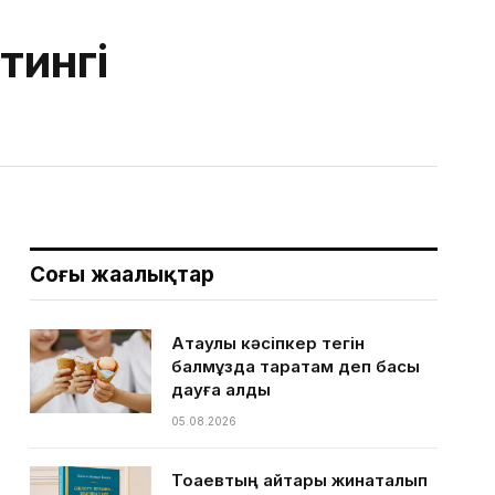
тингі
Соңғы жаңалықтар
Ақтаулық кәсіпкер тегін
балмұздақ таратам деп басы
дауға қалды
05.08.2026
Тоқаевтың айтқары жинақталып