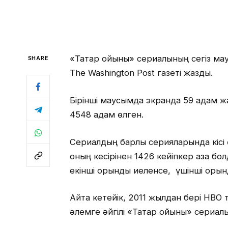
«Тақтар ойыны» сериалының сегіз мау
SHARE
The Washington Post газеті жазды.
Бірінші маусымда экранда 59 адам 
4548 адам өлген.
Сериалдың барлық серияларында кісі
оның кесірінен 1426 кейіпкер қаза б
екінші орынды иеленсе, үшінші орын
Айта кетейік, 2011 жылдан бері HBO
әлемге әйгілі «Тақтар ойыны» сериалы