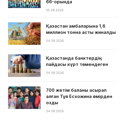
66-орында
05.08.2026
Қазақстан қамбаларына 1,6
миллион тонна астық жиналды
04.08.2026
Қазақстанда банктердің
пайдасы күрт төмендеген
04.08.2026
700 жетім баланы асырап
алған Тұяқ Есхожина өмірден
озды
04.08.2026