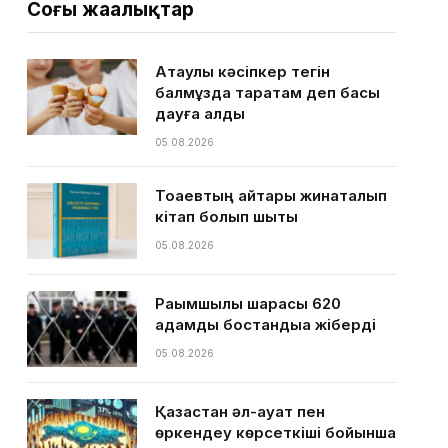
Соңғы жаңалықтар
Ақтаулық кәсіпкер тегін
балмұздақ таратам деп басы
дауға қалды
05.08.2026
Тоқаевтың айтқары жинақталып
кітап болып шықты
05.08.2026
Рақымшылық шарасы 620
адамды бостандыққа жіберді
05.08.2026
Қазақстан әл-ауқат пен
өркендеу көрсеткіші бойынша