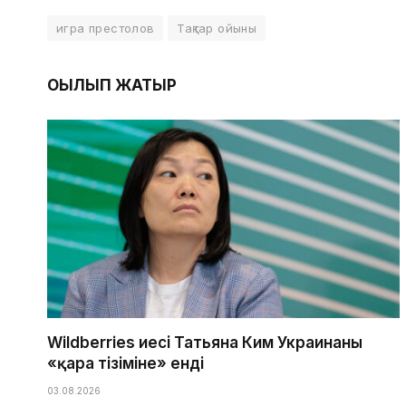
игра престолов
Тақтар ойыны
ОҚЫЛЫП ЖАТЫР
Wildberries иесі Татьяна Ким Украинаның
«қара тізіміне» енді
03.08.2026