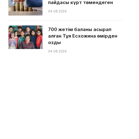
пайдасы күрт төмендеген
04.08.2026
700 жетім баланы асырап
алған Тұяқ Есхожина өмірден
озды
04.08.2026