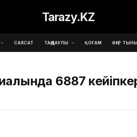
Tarazy.KZ
САЯСАТ
ТАҢДАУЛЫ
ҚОҒАМ
ӨҢІР ТЫН
иалында 6887 кейіпкер