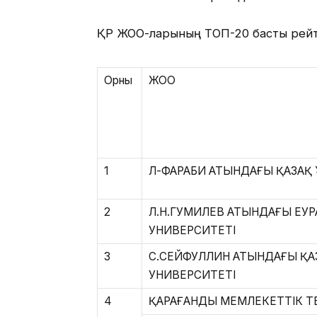
ҚР ЖОО-ларының ТОП-20 басты рейт
Орны
ЖОО
1
ӘЛ-ФАРАБИ АТЫНДАҒЫ ҚАЗАҚ
2
Л.Н.ГУМИЛЕВ АТЫНДАҒЫ ЕУ
УНИВЕРСИТЕТІ
3
С.СЕЙФУЛЛИН АТЫНДАҒЫ ҚА
УНИВЕРСИТЕТІ
4
ҚАРАҒАНДЫ МЕМЛЕКЕТТІК Т