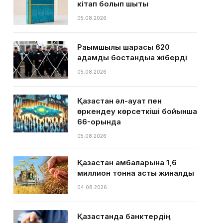
кітап болып шықты
05.08.2026
Рақымшылық шарасы 620
адамды бостандыққа жіберді
05.08.2026
Қазақстан әл-ауқат пен
өркендеу көрсеткіші бойынша
66-орында
05.08.2026
Қазақстан қамбаларына 1,6
миллион тонна астық жиналды
04.08.2026
Қазақстанда банктердің