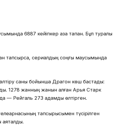
сымында 6887 кейіпкер қаза тапқан. Бұл туралы
жан тапсырса, сериалдың соңғы маусымында
 өлтіру саны бойынша Драгон көш бастады:
олды. 1278 жанның жанын алған Арья Старк
да — Рейгаль 273 адамды өлтірген.
 телеарнасының тапсырысымен түсірілген
 аяқталды.