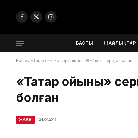
Facebook
X
Instagram
(Twitter)
БАСТЫ
ЖАҢАЛЫҚТАР
Home
»
«Тақтар ойыны» сериалында 6887 кейіпкер қаза болған
«Тақтар ойыны» сер
болған
ЖАҺАН
24.05.2019