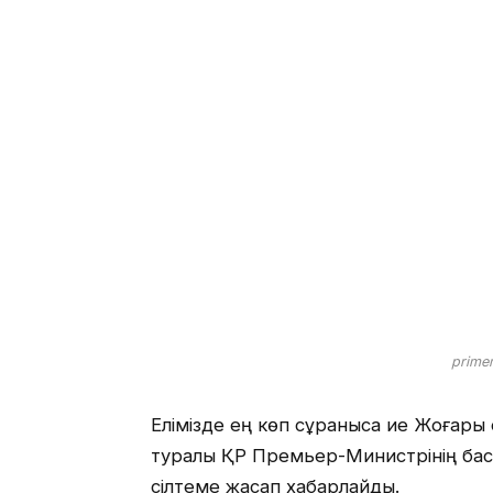
primem
Елімізде ең көп сұранысқа ие Жоғары
туралы ҚР Премьер-Министрінің баспа
сілтеме жасап хабарлайды.