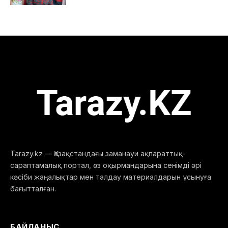
Tarazy.kz — Қазақстандағы заманауи ақпараттық-
сараптамалық портал, өз оқырмандарына сенімді әрі
кәсіби жаңалықтар мен талдау материалдарын ұсынуға
бағытталған.
БАЙЛАНЫС