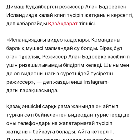
Димаш Құдайберген режиссер Алан Бадоевпен
Исландияда қалай клип түсіріп жатқанын көрсетті,
деп хабарлайды
ҚазАқпарат
тілшісі.
«Исландиядағы видео кадрлары. Команданың
барлық мүшесі малмандай су болды. Бірақ бұл
оған тұралық. Режиссер Алан Бадоевке кәсібилігі
үшін ризашылығымды білдіргім келеді. Шынымен
де ол видеоны нағыз суретшідей түсіретін
режиссер», — деп жазды әнші Instagram-
дағы парақшасында.
Қазақ әншісінің сарқырама жанында ән айтып
тұрған сәті бейнеленген видеодан туристердің де
оны телефондарына жапатармағай түсіріп
жатқанын байқауға болады. Айта кетерлігі,