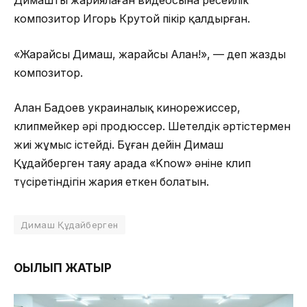
Димаштың жариялаған видеосына ресейлік
композитор Игорь Крутой пікір қалдырған.
«Жарайсың Димаш, жарайсың Алан!», — деп жазды
композитор.
Алан Бадоев украиналық кинорежиссер,
клипмейкер әрі продюссер. Шетелдік әртістермен
жиі жұмыс істейді. Бұған дейін Димаш
Құдайберген таяу арада «Know» әніне клип
түсіретіндігін жария еткен болатын.
Димаш Құдайберген
ОҚЫЛЫП ЖАТЫР