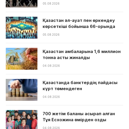
05.08.2026
Қазақстан әл-ауқат пен өркендеу
көрсеткіші бойынша 66-орында
05.08.2026
Қазақстан қамбаларына 1,6 миллион
тонна астық жиналды
04.08.2026
Қазақстанда банктердің пайдасы
күрт төмендеген
04.08.2026
700 жетім баланы асырап алған
Тұяқ Есхожина өмірден озды
04.08.2026