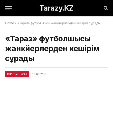
Tarazy.KZ
Home
»
«Тараз» футболшысы жанкүйерлерден кешірім сұрады
«Тараз» футболшысы
жанкүйерлерден кешірім
сұрады
ӨҢІР ТЫНЫСЫ
18.08.2019