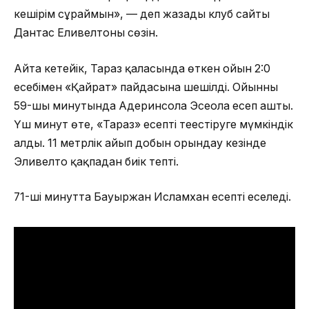
кешірім сұраймын», — деп жазады клуб сайты
Дантас Еливелтоның сөзін.
Айта кетейік, Тараз қаласында өткен ойын 2:0
есебімен «Қайрат» пайдасына шешілді. Ойынның
59-шы минутында Адеринсола Эсеола есеп ашты.
Үш минут өте, «Тараз» есепті теңестіруге мүмкіндік
алды. 11 метрлік айып добын орындау кезінде
Эливелто қақпадан биік тепті.
71-ші минутта Бауыржан Исламхан есепті еселеді.