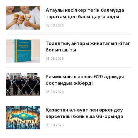
Ақтаулық кәсіпкер тегін балмұздақ
таратам деп басы дауға қалды
05.08.2026
Тоқаевтың айтқары жинақталып кітап
болып шықты
05.08.2026
Рақымшылық шарасы 620 адамды
бостандыққа жіберді
05.08.2026
Қазақстан әл-ауқат пен өркендеу
көрсеткіші бойынша 66-орында
05.08.2026