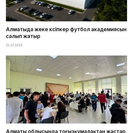
Алматыда жеке кәсіпкер футбол академиясын
салып жатыр
25.07.2026
Алматы облысында тоғызқұмалақтан жастар