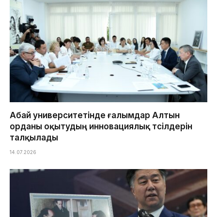
Абай университетінде ғалымдар Алтын
орданы оқытудың инновациялық тәсілдерін
талқылады
14.07.2026