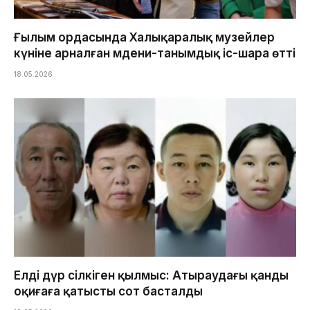
Ғылым ордасында Халықаралық музейлер
күніне арналған мәдени-танымдық іс-шара өтті
18.05.2026
Елді дүр сілкіген қылмыс: Атыраудағы қанды
оқиғаға қатысты сот басталды