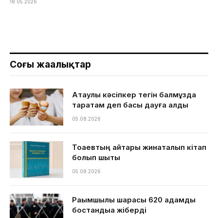
18.05.2026
Соңғы жаңалықтар
Ақтаулық кәсіпкер тегін балмұздақ
таратам деп басы дауға қалды
05.08.2026
Тоқаевтың айтқары жинақталып кітап
болып шықты
05.08.2026
Рақымшылық шарасы 620 адамды
бостандыққа жіберді