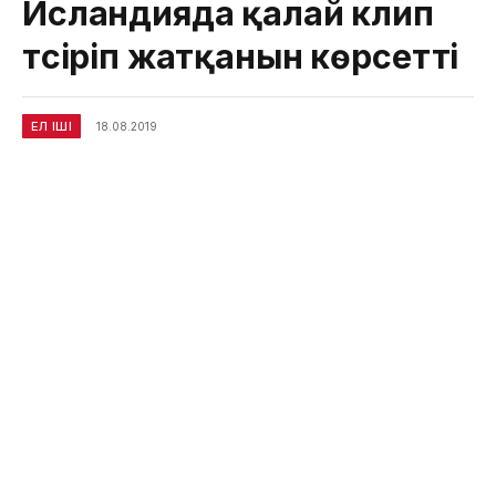
Исландияда қалай клип
түсіріп жатқанын көрсетті
ЕЛ ІШІ
18.08.2019