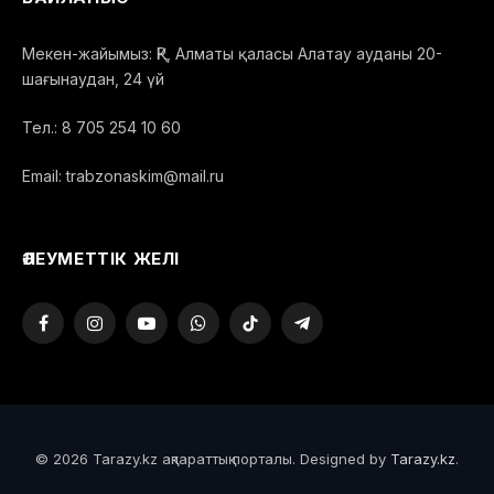
Мекен-жайымыз: ҚР, Алматы қаласы Алатау ауданы 20-
шағынаудан, 24 үй
Тел.: 8 705 254 10 60
Email: trabzonaskim@mail.ru
ӘЛЕУМЕТТІК ЖЕЛІ
Facebook
Instagram
YouTube
WhatsApp
TikTok
Telegram
© 2026 Tarazy.kz ақпараттық порталы. Designed by
Tarazy.kz
.