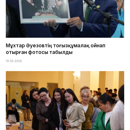
Мұхтар Әуезовтің тоғызқұмалақ ойнап
отырған фотосы табылды
19.05.2026