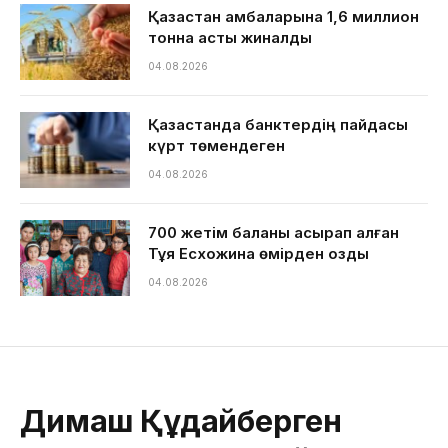
Қазақстан қамбаларына 1,6 миллион
тонна астық жиналды
04.08.2026
Қазақстанда банктердің пайдасы
күрт төмендеген
04.08.2026
700 жетім баланы асырап алған
Тұяқ Есхожина өмірден озды
04.08.2026
Димаш Құдайберген