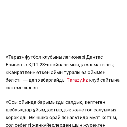
«Тараз» футбол клубының легионері Дантас
Еливелто ҚПЛ 23-ші айналымында «алматылық
«Қайратпен» өткен ойын туралы өз ойымен
бөлісті, — деп хабарлайды
Тarazy.kz
клуб сайтына
сілтеме жасап.
«Осы ойында барымызды салдық, көптеген
шабуылдар ұйымдастырдық және гол салуымыз
керек еді. Өкінішке орай пенальтиде мүлт кеттім,
сол себепті жанкүйерлерден шын жүректен