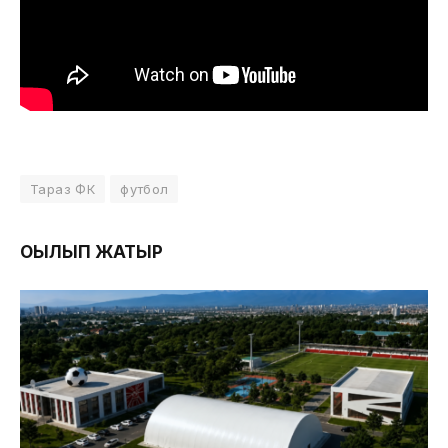
Тараз ФК
футбол
ОҚЫЛЫП ЖАТЫР