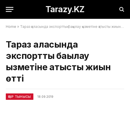
Tarazy.KZ
Home
»
Тараз қаласында экспорттық бақылау қызметіне қатысты жиын өтті
Тараз қаласында
экспорттық бақылау
қызметіне қатысты жиын
өтті
ӨҢІР ТЫНЫСЫ
18.09.2019