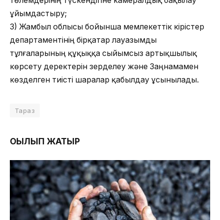
төлемдерінің түскендігіне камералдық бақылау
ұйымдастыру;
3) Жамбыл облысы бойынша мемлекеттік кірістер
департаментінің бірқатар лауазымды
тұлғаларының құқыққа сыйымсыз артықшылық
көрсету деректерін зерделеу және Заңнамамен
көзделген тиісті шаралар қабылдау ұсынылады.
Тараз
ОҚЫЛЫП ЖАТЫР