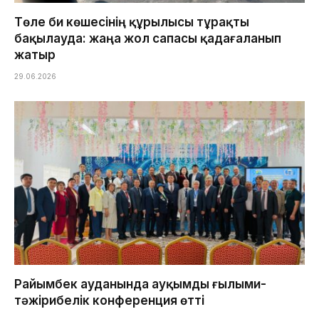
Төле би көшесінің құрылысы тұрақты
бақылауда: жаңа жол сапасы қадағаланып
жатыр
29.06.2026
Райымбек ауданында ауқымды ғылыми-
тәжірибелік конференция өтті