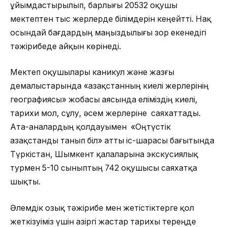
ұйымдастырылып, барлығы 20532 оқушы
мектептен тыс жерлерде білімдерін кеңейтті. Нақ
осындай бағдардың маңыздылығы зор екенедігі
тәжірибеде айқын көрінеді.
Мектеп оқушылары каникул және жазғы
демалыстарында «Қазақстанның киелі жерлерінің
географиясы» жобасы аясында еліміздің киелі,
тарихи мол, сұлу, әсем жерлеріне саяхаттады.
Ата-аналардың қолдауымен «Оңтүстік
Қазақстанды танып біл» атты іс-шарасы бағытында
Түркістан, Шымкент қалаларына экскусиялық
турмен 5-10 сыныптың 742 оқушысы саяхатқа
шықты.
Әлемдік озық тәжірибе мен жетістіктерге қол
жеткізуіміз үшін Қазіргі жастар тарихы тереңде