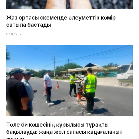
Жаз ортасы Өскеменде әлеуметтік көмір
сатыла бастады
07.07.2026
Төле би көшесінің құрылысы тұрақты
бақылауда: жаңа жол сапасы қадағаланып
жатыр