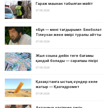
Гараж маңынан табылған мәйіт
07.08.2026
«Бұл — менің тағдырым»: Бекболат
Тілеухан жеке өмірі туралы айтты
07.08.2026
Жыл соңына дейін теңге бағамы
қандай болады — сарапшы пікірі
07.08.2026
Қазақстанға ыстық күндер келе
жатыр — Қазгидромет
07.08.2026
Ақтаулық кәсіпкер тегін