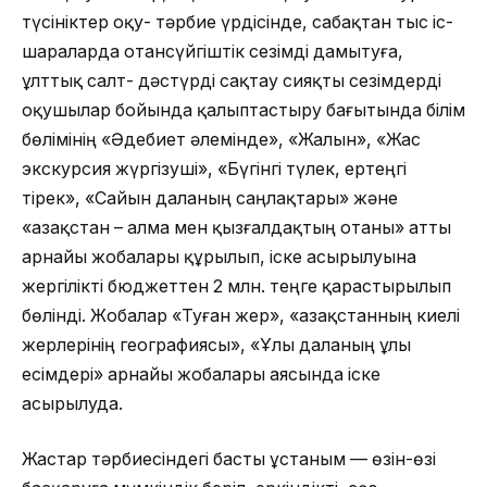
түсініктер оқу- тәрбие үрдісінде, сабақтан тыс іс-
шараларда отансүйгіштік сезімді дамытуға,
ұлттық салт- дәстүрді сақтау сияқты сезімдерді
оқушылар бойында қалыптастыру бағытында білім
бөлімінің «Әдебиет әлемінде», «Жалын», «Жас
экскурсия жүргізуші», «Бүгінгі түлек, ертеңгі
тірек», «Сайын даланың саңлақтары» және
«Қазақстан – алма мен қызғалдақтың отаны» атты
арнайы жобалары құрылып, іске асырылуына
жергілікті бюджеттен 2 млн. теңге қарастырылып
бөлінді. Жобалар «Туған жер», «Қазақстанның киелі
жерлерінің географиясы», «Ұлы даланың ұлы
есімдері» арнайы жобалары аясында іске
асырылуда.
Жастар тәрбиесіндегі басты ұстаным — өзін-өзі