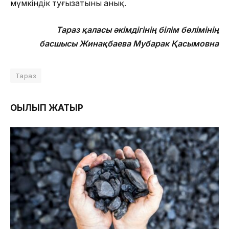
мүмкіндік туғызатыны анық.
Тараз қаласы әкімдігінің білім бөлімінің
басшысы
Жинақбаева Мубарак Қасымовна
Тараз
ОҚЫЛЫП ЖАТЫР