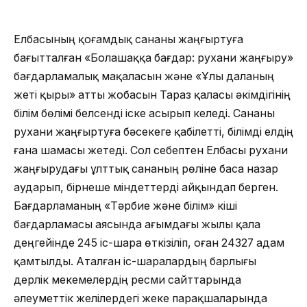
Елбасының қоғамдық сананы жаңғыртуға
бағытталған «Болашаққа бағдар: рухани жаңғыру»
бағдарламалық мақаласын және «Ұлы даланың
жеті қыры» атты жобасын Тараз қаласы әкімдігінің
білім бөлімі белсенді іске асырып келеді. Сананы
рухани жаңғыртуға бәсекеге қабілетті, білімді елдің
ғана шамасы жетеді. Сол себептен Елбасы рухани
жаңғырудағы ұлттық сананың рөліне баса назар
аударып, бірнеше міндеттерді айқындап берген.
Бағдарламаның «Тәрбие және білім» кіші
бағдарламасы аясында ағымдағы жылы қала
деңгейінде 245 іс-шара өткізіліп, оған 24327 адам
қамтылды. Аталған іс-шаралардың барлығы
дерлік мекемелердің ресми сайттарында
әлеуметтік желілердегі жеке парақшаларында