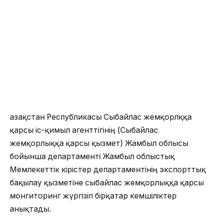
Қазақстан Республикасы Сыбайлас жемқорлққа
қарсы іс-қимыл агенттігінің (Сыбайлас
жемқорлыққа қарсы қызмет) Жамбыл облысы
бойынша департаменті Жамбыл облыстық
Мемлекеттік кірістер департаментінің экспорттық
бақылау қызметіне сыбайлас жемқорлыққа қарсы
монгиторинг жүргізіп бірқатар кемшіліктер
анықтады.