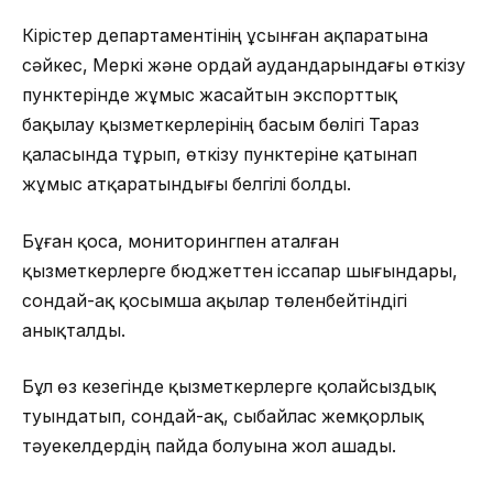
Кірістер департаментінің ұсынған ақпаратына
сәйкес, Меркі және Қордай аудандарындағы өткізу
пунктерінде жұмыс жасайтын экспорттық
бақылау қызметкерлерінің басым бөлігі Тараз
қаласында тұрып, өткізу пунктеріне қатынап
жұмыс атқаратындығы белгілі болды.
Бұған қоса, мониторингпен аталған
қызметкерлерге бюджеттен іссапар шығындары,
сондай-ақ қосымша ақылар төленбейтіндігі
анықталды.
Бұл өз кезегінде қызметкерлерге қолайсыздық
туындатып, сондай-ақ, сыбайлас жемқорлық
тәуекелдердің пайда болуына жол ашады.