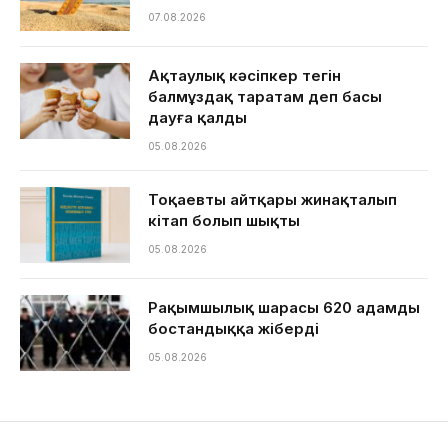
07.08.2026
Ақтаулық кәсіпкер тегін
балмұздақ таратам деп басы
дауға қалды
05.08.2026
Тоқаевтың айтқары жинақталып
кітап болып шықты
05.08.2026
Рақымшылық шарасы 620 адамды
бостандыққа жіберді
05.08.2026