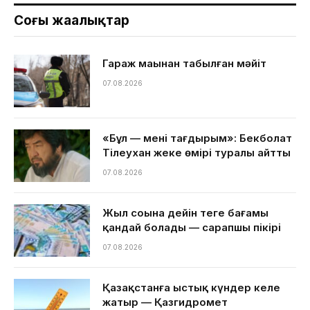
Соңғы жаңалықтар
Гараж маңынан табылған мәйіт
07.08.2026
«Бұл — менің тағдырым»: Бекболат
Тілеухан жеке өмірі туралы айтты
07.08.2026
Жыл соңына дейін теңге бағамы
қандай болады — сарапшы пікірі
07.08.2026
Қазақстанға ыстық күндер келе
жатыр — Қазгидромет