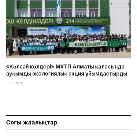
«Көлсай көлдері» МҰТП Алматы қаласында
ауқымды экологиялық акция ұйымдастырды
19.05.2026
Соңғы жаңалықтар