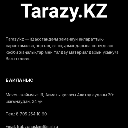
Tarazy.kz — Қазақстандағы заманауи ақпараттық-
сараптамалық портал, өз оқырмандарына сенімді әрі
кәсіби жаңалықтар мен талдау материалдарын ұсынуға
бағытталған.
БАЙЛАНЫС
Мекен-жайымыз: ҚР, Алматы қаласы Алатау ауданы 20-
шағынаудан, 24 үй
Тел.: 8 705 254 10 60
Email: trabzonaskim@mail.ru