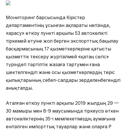
Мониторинг барсысында Кірістер
департаментінің ұсынған ақпараты негізінде,
«Қарасу» өткізу пункті арқылы 53 автокөлікті
тіркемей өтуіне жол берген экспорттық бақылау
басқармасының 17 қызметкерлеріне қатысты
қызметтік тексеру жүргізілмей «қатаң сөгіс»
түріндегі тәртіптік жазаға тартумен ғана
шектелгендігі және осы қызметкерлердің теріс
қылықтарының себеп-салдары зерделенбегендігі
анықталды.
Аталған өткізу пункті арқылы 2019 жылдың 29 —
30 мамыры мен 8-9 маусымында тіркеусіз өткен
автокөліктерінің 35-і мемлекетіміздің аумағына
енгізілген импорттық тауарлар және оларға ҚР