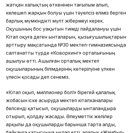
жатқан халықтың өткенінен тағылым алып,
келешегі жарқын болуы үшін тәуелсіз еліміз берген
барлық мүмкіндікті мүлт жібермеуі керек.
Оқушының бос уақытын тиімді пайдалануы үшін
Кітап оқуға деген ынталарын, қызығушылықтарын
арттыру мақсатында №30 мектеп-гимназиясында
салтанатты түрде «Коворкинг» орталығының
ашылуы өтті. Ашылған орталық мектеп
оқушыларының білімдерінің көтерілуіне үлкен
үлесін қосады деп сенеміз.
«Кітап оқып, миллионер бол!» бірегей қалалық
жобасын іске асыруда мектеп кітапханалары
белсенді қатысып, оқушыларды ынталандыра
отырып, қолдау жасады. Әлеуметтік желілер
арқылы да оқушыларды барынша тарта алды,
байқауға қатысуына ықпал етті. Қалалық «Жамбыл-