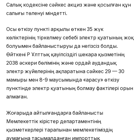
Салық кодексіне сәйкес акциз және қосылған құн
салығы төленуі міндетті.
Осы өткізу пункті арқылы өткен 35 жүк
көліктерінің тіркелмеу себебі электр қуатының жоқ
болуымен байланыстыруы да негізсіз болды.
Өйткені ҚР Ұлттық қауіпсіздігі шекара қызметінің
2038 әскери бөлімінің және Қордай аудандық
электр жүйелерінің ақпаратына сәйкес 29 — 30
мамыры мен 8-9 маусымында «Қарасу» өткізу
пунктінде электр қуатының болмау фактілері орын
алмаған.
Жоғарыда айтылғандарға байланысты
Мемлекеттік кірістер департаментінің
қызметкерлері тарапынан мемлекетіміздің
аумағына тасымалданған импорттық