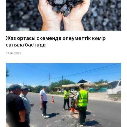
Жаз ортасы Өскеменде әлеуметтік көмір
сатыла бастады
07.07.2026