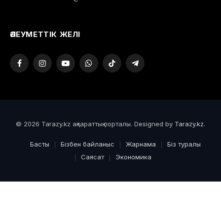
ӘЛЕУМЕТТІК ЖЕЛІ
Facebook
Instagram
YouTube
WhatsApp
TikTok
Telegram
© 2026 Tarazy.kz ақпараттық порталы. Designed by
Tarazy.kz
.
Басты
Бізбен байланыс
Жарнама
Біз туралы
Саясат
Экономика