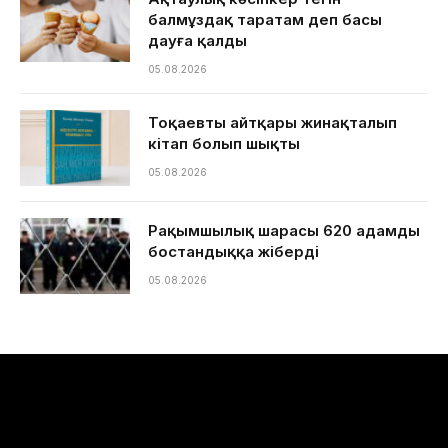
балмұздақ таратам деп басы
дауға қалды
05.08.2026
Тоқаевтың айтқары жинақталып
кітап болып шықты
05.08.2026
Рақымшылық шарасы 620 адамды
бостандыққа жіберді
05.08.2026