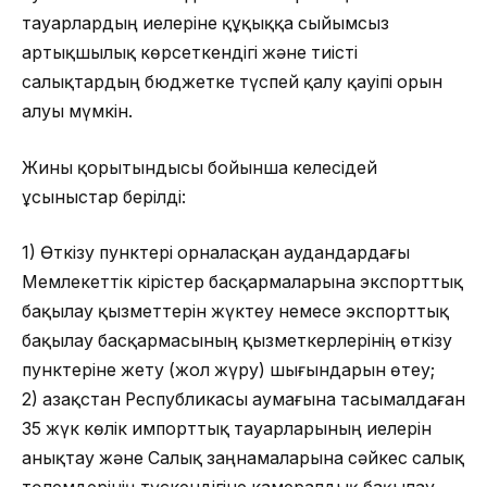
тауарлардың иелеріне құқыққа сыйымсыз
артықшылық көрсеткендігі және тиісті
салықтардың бюджетке түспей қалу қауіпі орын
алуы мүмкін.
Жины қорытындысы бойынша келесідей
ұсыныстар берілді:
1) Өткізу пунктері орналасқан аудандардағы
Мемлекеттік кірістер басқармаларына экспорттық
бақылау қызметтерін жүктеу немесе экспорттық
бақылау басқармасының қызметкерлерінің өткізу
пунктеріне жету (жол жүру) шығындарын өтеу;
2) Қазақстан Республикасы аумағына тасымалдаған
35 жүк көлік импорттық тауарларының иелерін
анықтау және Салық заңнамаларына сәйкес салық