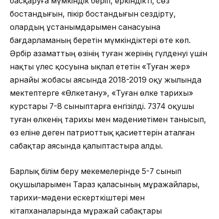
басқаруға мүмкіндік беріп, еркіндікті, сөз
бостандығын, пікір бостандығын сездірту,
олардың ұстанымдарымен санасуына
бағдарламаның беретін мүмкіндіктері өте көп.
Әрбір азаматтың өзінің туған жерінің гүлденуі үшін
нақты үлес қосуына ықпал ететін «Туған жер»
арнайы жобасы аясында 2018-2019 оқу жылында
мектептерге «Өлкетану», «Туған өлке тарихы»
курстары 7-8 сыныптарға енгізілді. 7374 оқушы
туған өлкенің тарихы мен мәдениетімен танысып,
өз еліне деген патриоттық қасиеттерін аталған
сабақтар аясында қалыптастыра алды.
Барлық білім беру мекемелерінде 5-7 сынып
оқушыларымен Тараз қаласының мұражайлары,
тарихи-мәдени ескерткіштері мен
кітапханаларында мұражай сабақтары