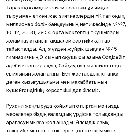
Тараз» қоғам­дық-саяси газетінің ұйымдас­
тыруымен өткен жас зияткерлердің «Кі­тап оқып,
миллионер бол!» бай­қауының нәтижесінде №№7,
10, 12, 30, 31, 39 54 орта мектептің оқушылары
жеңімпаз атанып, ақшалай сертификаттар
табысталды. Ал, жүзден жүйрік шыққан №45
гимназияның 9-сынып оқушысы Қазына Әбдісейіт
әдеби кітаптар оқып, байқаудың миллион теңге
сыйлығын жеңіп алды. Бұл жастардың кітапқа
деген қызығушылығы мен махабба­тының
күшейгендігінің көрсеткіші деп білеміз.
Рухани жаңғыруда қойылып отырған маңызды
мәселелер біздің ғаламдық үрдіске толыққанды
араласуымызға жол ашады. Әлемдік озық
тәжірибе мен жетістіктерге қол жеткізуімізге