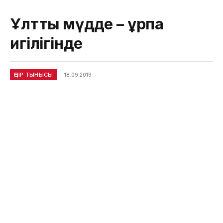
Ұлттық мүдде – ұрпақ
игілігінде
ӨҢІР ТЫНЫСЫ
18.09.2019