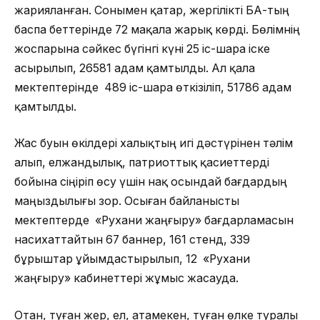
жарияланған. Сонымен қатар, жергілікті БАҚ-тың
баспа беттерінде 72 мақала жарық көрді. Бөлімнің
жоспарына сәйкес бүгінгі күні 25 іс-шара іске
асырылып, 26581 адам қамтылды. Ал қала
мектептерінде 489 іс-шара өткізіліп, 51786 адам
қамтылды.
Жас буын өкілдері халықтың игі дәстүрінен тәлім
алып, елжандылық, патриоттық қасиеттерді
бойына сіңіріп өсу үшін нақ осындай бағдардың
маңыздылығы зор. Осыған байланысты
мектептерде «Рухани жаңғыру» бағдарламасын
насихаттайтын 67 баннер, 161 стенд, 339
бұрыштар ұйымдастырылып, 12 «Рухани
жаңғыру» кабинеттері жұмыс жасауда.
Отан, туған жер, ел, атамекен, туған өлке туралы