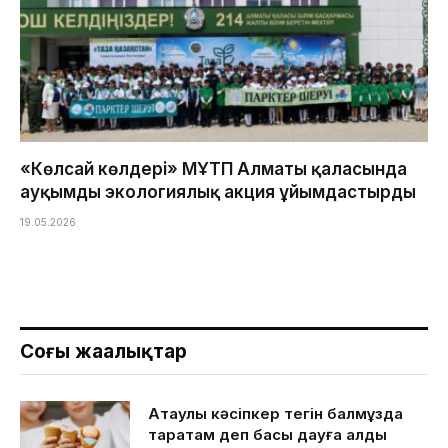
«Көлсай көлдері» МҰТП Алматы қаласында
ауқымды экологиялық акция ұйымдастырды
19.05.2026
Соңғы жаңалықтар
Ақтаулық кәсіпкер тегін балмұздақ
таратам деп басы дауға қалды