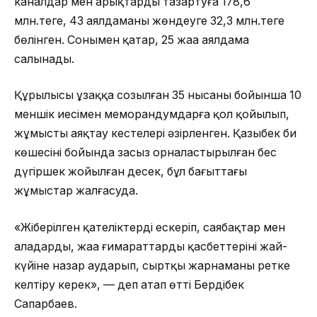
каналдар мен арықтарды тазартуға 178,6
млн.теңге, 43 аялдаманы жөндеуге 32,3 млн.теңге
бөлінген. Сонымен қатар, 25 жаңа аялдама
салынады.
Құрылысы ұзаққа созылған 35 нысаны бойынша 10
меншік иесімен меморандумдарға қол қойылып,
жұмысты аяқтау кестелері әзірленген. Қазыбек би
көшесінің бойында заңсыз орналастырылған бес
дүңгіршек жойылған десек, бұл бағыттағы
жұмыстар жалғасуда.
«Жіберілген қателіктерді ескеріп, саябақтар мен
алаңдардың, жаңа ғимараттардың қасбеттерінің жай-
күйіне назар аударып, сыртқы жарнаманы ретке
келтіру керек», — деп атап өтті Бердібек
Сапарбаев.