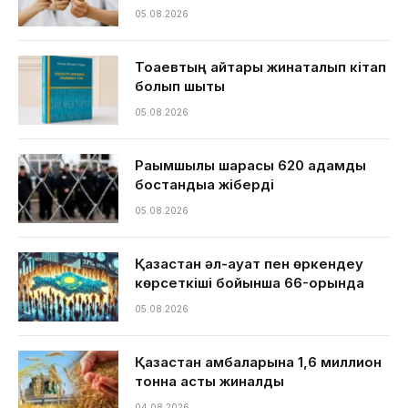
05.08.2026
Тоқаевтың айтқары жинақталып кітап
болып шықты
05.08.2026
Рақымшылық шарасы 620 адамды
бостандыққа жіберді
05.08.2026
Қазақстан әл-ауқат пен өркендеу
көрсеткіші бойынша 66-орында
05.08.2026
Қазақстан қамбаларына 1,6 миллион
тонна астық жиналды
04.08.2026