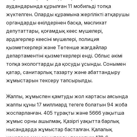
аудандарында құрылған 11 мобильді топқа
жүктелген. Олардың құрамына жергілікті атқарушы
органдардың өкілдерінен басқа, мәслихат
депутаттары, қоғамдық кеңес мүшелері,
ардагерлер кеңесінің мүшелері, полиция
қызметкерлері және Төтенше жағдайлар
департаментінің қызметкерлері енді. Облыс әкімі
топқа экологтарды да қосуды ұсынды. Сонымен
қатар, санитарлық тазарту және абаттандыру
жұмыстарын тексеру тапсырылды.
Жалпы, жұмыспен қамтудың жол картасы аясында
жалпы құны 17 миллиард теңгеге болатын 94 жоба
жоспарланған. 405 тұрақты және 5666 уақытша
жұмыс орны ашылмақ. Қазіргі уақытта барлық
нысандарда жұмыстар басталған. Қалалық