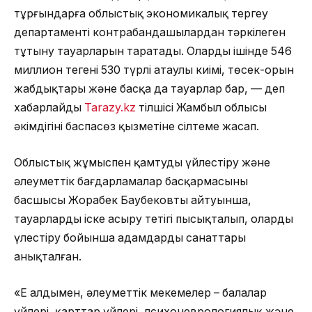
тұрғындарға облыстық экономикалық тергеу
департаменті контрабандашылардан тәркілеген
тұтыну тауарларын таратады. Олардың ішінде 546
миллион теңгенің 530 түрлі атаулы киімі, төсек-орын
жабдықтары және басқа да тауарлар бар, — деп
хабарлайды
Tarazy.kz
тілшісі Жамбыл облысы
әкімдігінің баспасөз қызметіне сілтеме жасап.
Облыстық жұмыспен қамтуды үйлестіру және
әлеуметтік бағдарламалар басқармасының
басшысы Жорабек Баубековтың айтуынша,
тауарларды іске асыру тетігі пысықталып, оларды
үлестіру бойынша адамдардың санаттары
анықталған.
«Ең алдымен, әлеуметтік мекемелер – балалар
үйлері, қарттар үйлері, психоневрологиялық және