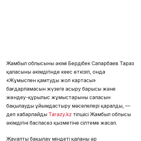
Жамбыл облысының әкімі Бердібек Сапарбаев Тараз
қаласының әкімдігінде кеңес өткізіп, онда
«Жұмыспен қамтудың жол картасы»
бағдарламасын жүзеге асыру барысы және
жөндеу-құрылыс жұмыстарының сапасын
бақылауды ұйымдастыру мәселелері қаралды, —
деп хабарлайды
Tarazy.kz
тілшісі Жамбыл облысы
әкімдігінің баспасөз қызметіне сілтеме жасап.
Жауапты бақылау міндеті қаланың әр