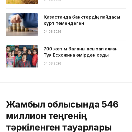
Қазақстанда банктердің пайдасы
күрт төмендеген
04.08.2026
700 жетім баланы асырап алған
Тұяқ Есхожина өмірден озды
04.08.2026
Жамбыл облысында 546
миллион теңгенің
тәркіленген тауарлары