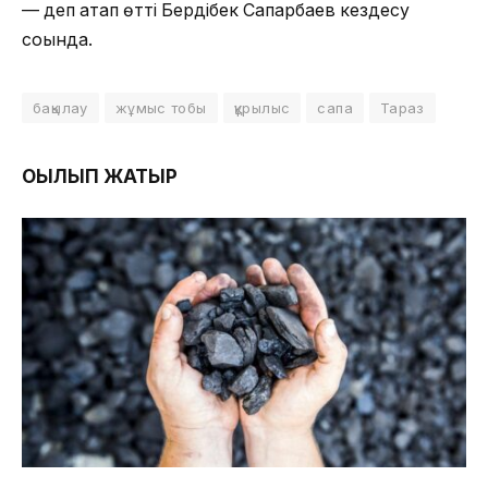
— деп атап өтті Бердібек Сапарбаев кездесу
соңында.
бақылау
жұмыс тобы
құрылыс
сапа
Тараз
ОҚЫЛЫП ЖАТЫР