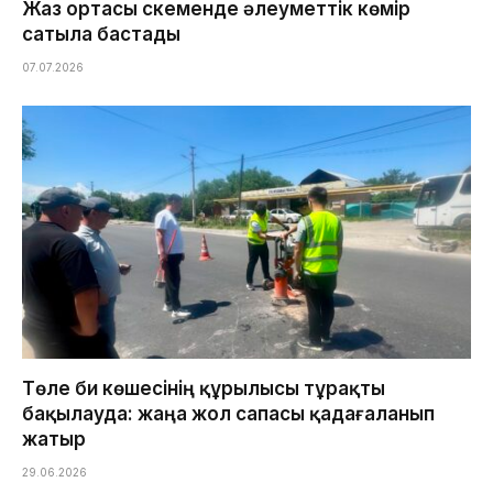
Жаз ортасы Өскеменде әлеуметтік көмір
сатыла бастады
07.07.2026
Төле би көшесінің құрылысы тұрақты
бақылауда: жаңа жол сапасы қадағаланып
жатыр
29.06.2026