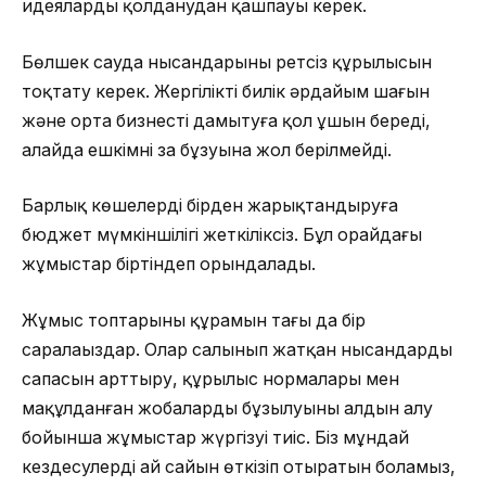
идеяларды қолданудан қашпауы керек.
Бөлшек сауда нысандарының ретсіз құрылысын
тоқтату керек. Жергілікті билік әрдайым шағын
және орта бизнесті дамытуға қол ұшын береді,
алайда ешкімнің заң бұзуына жол берілмейді.
Барлық көшелерді бірден жарықтандыруға
бюджет мүмкіншілігі жеткіліксіз. Бұл орайдағы
жұмыстар біртіндеп орындалады.
Жұмыс топтарының құрамын тағы да бір
саралаңыздар. Олар салынып жатқан нысандардың
сапасын арттыру, құрылыс нормалары мен
мақұлданған жобалардың бұзылуының алдын алу
бойынша жұмыстар жүргізуі тиіс. Біз мұндай
кездесулерді ай сайын өткізіп отыратын боламыз,