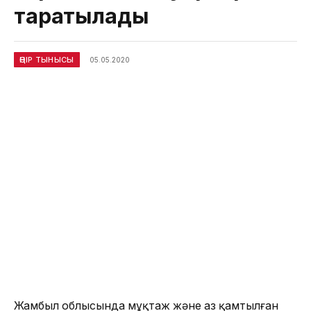
таратылады
ӨҢІР ТЫНЫСЫ
05.05.2020
Жамбыл облысында мұқтаж және аз қамтылған