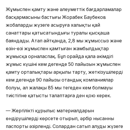
Жұмыспен қамту және әлеуметтік бағдарламалар
басқармасының бастығы Жорабек Баубеков
жобаларды жүзеге асыруға халықтың қай
санаттары қатысатындығы туралы қысқаша
баяндады. Атап айтқанда, 2,8 мың жұмыссыз және
өзін-өзі жұмыспен қамтыған жамбылдықтар
жұмысқа орналаспақ. Бұл орайда қала әкімдігі
жұмыс күшінің кем дегенде 50 пайызын жұмыспен
қамту орталықтары арқылы тарту, жеткізушілердің
кем дегенде 90 пайызы отандық компаниялар
болуы, ал жалақы 85 мың теңгеден кем болмауы
тиістігіне қатысты талаптарға ден қою керек.
— Жергілікті құрылыс материалдарын
өндірушілерді көрсете отырып, әрбір нысанның
паспорты әзірленді. Солардан сатып алуды жүзеге