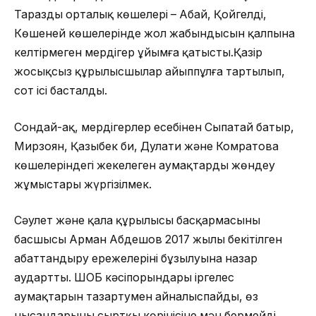
Тараздың орталық көшелері – Абай, Қойгелді,
Көшеней көшелерінде жол жабындысын қалпына
келтірмеген мердігер ұйымға қатысты.Қазір
жосықсыз құрылысшылар айыппұлға тартылып,
сот ісі басталды.
Сондай-ақ, мердігерлер есебінен Сыпатай батыр,
Мирзоян, Қазыбек би, Дулати және Комратова
көшелеріндегі жекелеген аумақтарды жөндеу
жұмыстары жүргізілмек.
Сәулет және қала құрылысы басқармасының
басшысы Арман Абдешов 2017 жылы бекітілген
абаттандыру ережелерінің бұзылуына назар
аудартты. ШОБ кәсіпорындары іргелес
аумақтарын тазартумен айналыспайды, өз
нысандарының сыртқы көрінісіне мән бермейді.