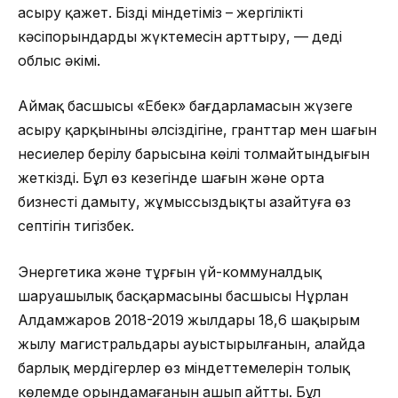
асыру қажет. Біздің міндетіміз – жергілікті
кәсіпорындардың жүктемесін арттыру, — деді
облыс әкімі.
Аймақ басшысы «Еңбек» бағдарламасын жүзеге
асыру қарқынының әлсіздігіне, гранттар мен шағын
несиелер берілу барысына көңілі толмайтындығын
жеткізді. Бұл өз кезегінде шағын және орта
бизнесті дамыту, жұмыссыздықты азайтуға өз
септігін тигізбек.
Энергетика және тұрғын үй-коммуналдық
шаруашылық басқармасының басшысы Нұрлан
Алдамжаров 2018-2019 жылдары 18,6 шақырым
жылу магистральдары ауыстырылғанын, алайда
барлық мердігерлер өз міндеттемелерін толық
көлемде орындамағанын ашып айтты. Бұл