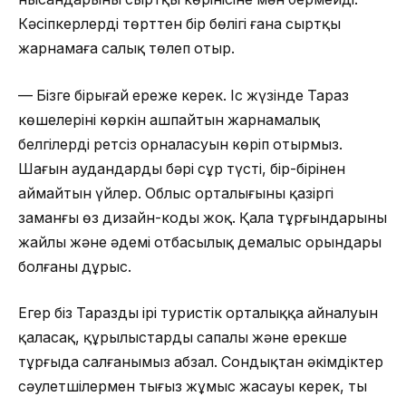
Кәсіпкерлердің төрттен бір бөлігі ғана сыртқы
жарнамаға салық төлеп отыр.
— Бізге бірыңғай ереже керек. Іс жүзінде Тараз
көшелерінің көркін ашпайтын жарнамалық
белгілердің ретсіз орналасуын көріп отырмыз.
Шағын аудандардың бәрі сұр түсті, бір-бірінен
аймайтын үйлер. Облыс орталығының қазіргі
заманғы өз дизайн-коды жоқ. Қала тұрғындарының
жайлы және әдемі отбасылық демалыс орындары
болғаны дұрыс.
Егер біз Тараздың ірі туристік орталыққа айналуын
қаласақ, құрылыстарды сапалы және ерекше
тұрғыда салғанымыз абзал. Сондықтан әкімдіктер
сәулетшілермен тығыз жұмыс жасауы керек, тың