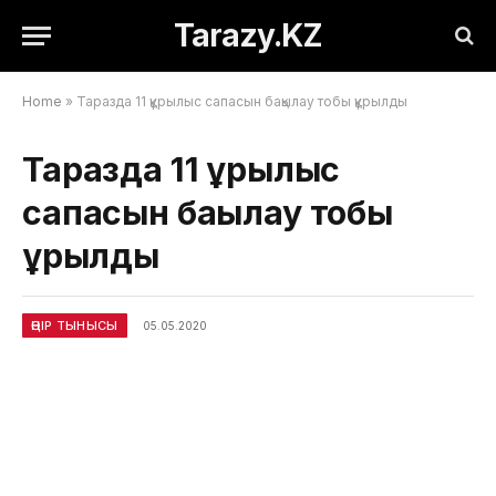
Tarazy.KZ
Home
»
Таразда 11 құрылыс сапасын бақылау тобы құрылды
Таразда 11 құрылыс
сапасын бақылау тобы
құрылды
ӨҢІР ТЫНЫСЫ
05.05.2020